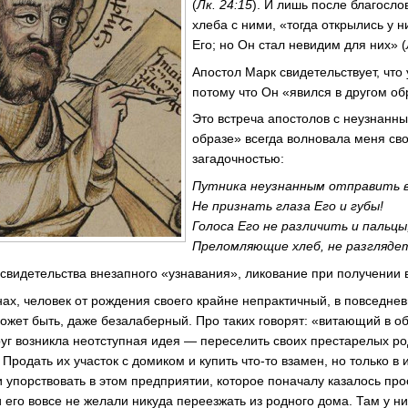
(
Лк. 24:15
). И лишь после благосл
хлеба с ними, «тогда открылись у н
Его; но Он стал невидим для них» (
Апостол Марк свидетельствует, что 
потому что Он «явился в другом об
Это встреча апостолов с неузнанн
образе» всегда волновала меня св
загадочностью:
Путника неузнанным отправить в 
Не признать глаза Его и губы!
Голоса Его не различить и пальцы
Преломляющие хлеб, не разгляде
 свидетельства внезапного «узнавания», ликование при получении 
нах, человек от рождения своего крайне непрактичный, в повседне
жет быть, даже безалаберный. Про таких говорят: «витающий в обл
друг возникла неотступная идея — переселить своих престарелых ро
 Продать их участок с домиком и купить что-то взамен, но только в 
 и упорствовать в этом предприятии, которое поначалу казалось пр
 его вовсе не желали никуда переезжать из родного дома. Там у ни