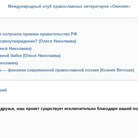
Международный клуб православных литераторов «Омилия»
а получила премию правительства РФ
 самоутверждение? (Олеся Николаева)
леся Николаева)
вной бабке (Олеся Николаева)
иколаева)
а — феномен современной православной поэзии (Ксения Вятская)
рий
 друзья, наш проект существует исключительно благодаря вашей по