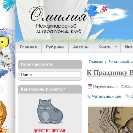
Перейти к основному содержанию
Омилия
Международный
литературный клуб
Главная
Рубрики
Авторы
Книги
Ин
Вы здесь
Главная
Читальный з
Поиск на сайте
К Празднику В
Опубликовано: 21/05/
Как помочь проекту?
Читальный зал
О
ДОРОГИЕ ДРУЗЬЯ!