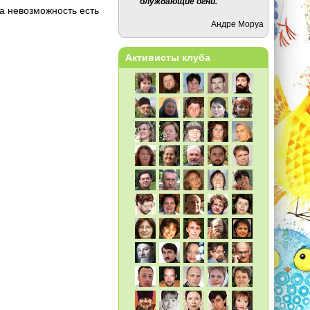
блуждающие огни.
ма невозможность есть
Андре Моруа
Активисты клуба