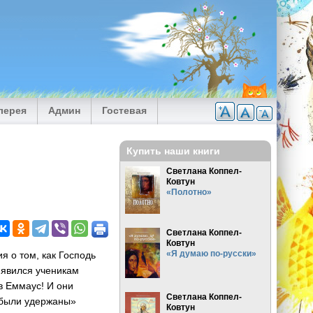
лерея
Админ
Гостевая
Купить наши книги
Светлана Коппел-
Ковтун
«Полотно»
Светлана Коппел-
Ковтун
«Я думаю по-русски»
я о том, как Господь
 явился ученикам
в Еммаус! И они
Светлана Коппел-
х были удержаны»
Ковтун