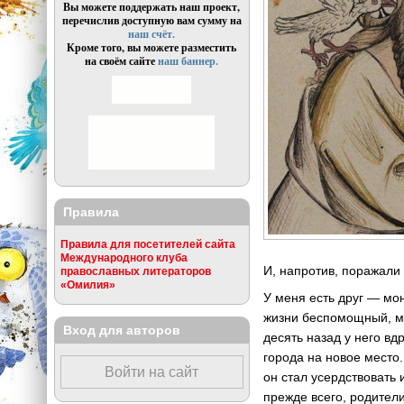
Вы можете поддержать наш проект,
перечислив доступную вам сумму на
наш счёт.
Кроме того, вы можете разместить
на своём сайте
наш баннер.
Правила
Правила для посетителей сайта
Международного клуба
И, напротив, поражали
православных литераторов
«Омилия»
У меня есть друг — мо
жизни беспомощный, мо
Вход для авторов
десять назад у него в
города на новое место.
Войти на сайт
он стал усердствовать
прежде всего, родители