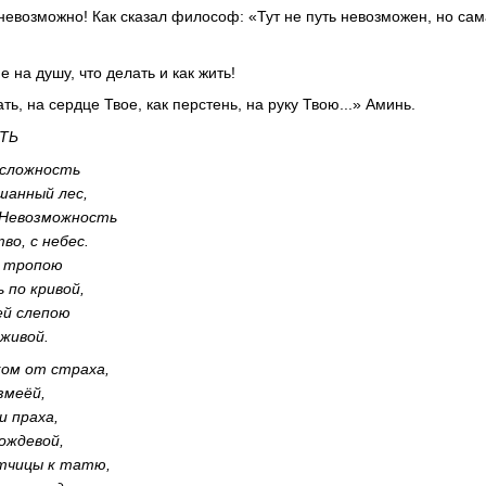
 невозможно! Как сказал философ: «Тут не путь невозможен, но са
е на душу, что делать и как жить!
ть, на сердце Твое, как перстень, на руку Твою...» Аминь.
ТЬ
 сложность
шанный лес,
й Невозможность
во, с небес.
й тропою
 по кривой,
ей слепою
 живой.
ком от страха,
змеёй,
и праха,
ождевой,
утчицы к татю,