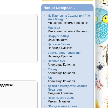
Новые материалы
Из Павлов - в Савлы, или "не
зная броду..."
Монахиня Евфимия Пащенко
Мастера
Монахиня Евфимия Пащенко
Вокруг Солнца
Илья Криштул
Царской Семье
Надежда Кушкова
Зовут... зовут они меня
Надежда Кушкова
Первый луч
Александр Конопля
Сосед
Александр Конопля
Ад
Александр Конопля
ддержке.
Детям о Рождестве Иоанна
Предтечи
Людмила Громова
Память 1941-2026
Михаил Малеин
"Когда шипит в тиши