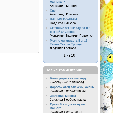
машина..."
Александр Конопля
Снег
Александр Конопля
НАШИМ ВОИНАМ
Надежда Кушкова
Сказание о жене Адера и о
рыжей блуднице
Монахиня Евфимия Пащенко
Можно ли увидеть Бога?
Тайна Святой Троицы
Людмила Громова
1 из 10
→
Новые комментарии
Благодарность мастеру
1 месяц 1 неделя
назад
Дорогой отец Алексий, очень
2 месяца 3 недели
назад
Значение Морока
2 месяца 3 недели
назад
Храни Господь на путях
Вашего
3 месяца 1 день
назад