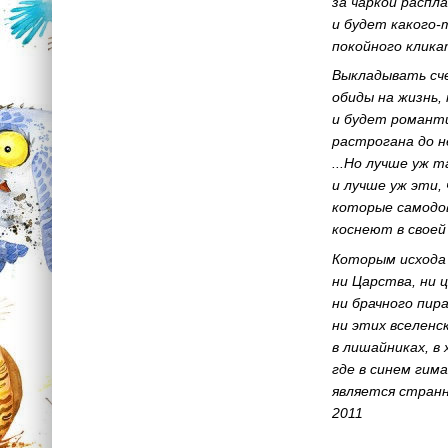
за чаркой распл
и будет какого
покойного клика
Выкладывать сч
обиды на жизнь,
и будет романт
растрогана до н
...Но лучше уж т
и лучше уж эти,
которые самодо
коснеют в свое
Которым исхода 
ни Царства, ни ц
ни брачного пира
ни этих вселенс
в лишайниках, в 
где в синем гим
является странн
2011