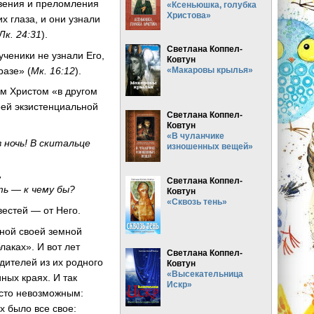
овения и преломления
«Ксеньюшка, голубка
Христова»
их глаза, и они узнали
Лк. 24:31
).
Светлана Коппел-
ученики не узнали Его,
Ковтун
разе» (
Мк. 16:12
).
«Макаровы крылья»
ым Христом «в другом
оей экзистенциальной
Светлана Коппел-
Ковтун
«В чуланчике
ночь! В скитальце
изношенных вещей»
,
Светлана Коппел-
ть — к чему бы?
Ковтун
«Сквозь тень»
вестей — от Него.
вной своей земной
аках». И вот лет
Светлана Коппел-
дителей из их родного
Ковтун
«Высекательница
иных краях. И так
Искр»
осто невозможным:
х было все свое: