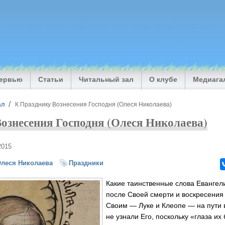
тервью
Статьи
Читальный зал
О клубе
Медиага
ал
К Празднику Вознесения Господня (Олеся Николаева)
ознесения Господня (Олеся Николаева)
2015
леся Николаева
Праздники
Какие таинственные слова Евангели
после Своей смерти и воскресения
Своим — Луке и Клеопе — на пути 
не узнали Его, поскольку «глаза и