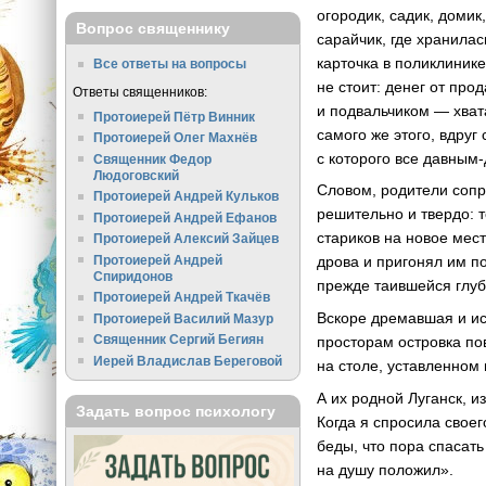
огородик, садик, домик
Вопрос священнику
сарайчик, где хранилас
карточка в поликлинике
Все ответы на вопросы
не стоит: денег от про
Ответы священников:
и подвальчиком — хвата
Протоиерей Пётр Винник
самого же этого, вдру
Протоиерей Олег Махнёв
с которого все давным
Священник Федор
Людоговский
Словом, родители сопро
Протоиерей Андрей Кульков
решительно и твердо: 
Протоиерей Андрей Ефанов
стариков на новое мест
Протоиерей Алексий Зайцев
Протоиерей Андрей
дрова и пригонял им п
Спиридонов
прежде таившейся глуб
Протоиерей Андрей Ткачёв
Вскоре дремавшая и ис
Протоиерей Василий Мазур
Священник Сергий Бегиян
просторам островка п
Иерей Владислав Береговой
на столе, уставленном 
А их родной Луганск, и
Задать вопрос психологу
Когда я спросила своег
беды, что пора спасать
на душу положил».