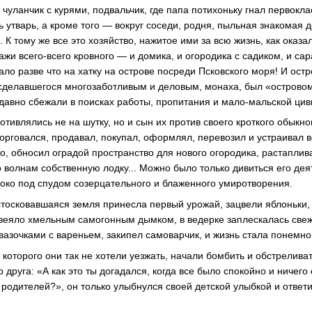
, чуланчик с курями, подвальчик, где папа потихоньку гнал первокл
ь утварь, а кроме того — вокруг соседи, родня, пыльная знакомая 
. К тому же все это хозяйство, нажитое ими за всю жизнь, как оказ
дажи всего-всего кровного — и домика, и огородика с садиком, и са
ло разве что на хатку на острове посреди Псковского моря! И остр
г сделавшегося многозаботливым и деловым, монаха, был «острово
-давно сбежали в поисках работы, пропитания и мало-мальской цив
тивлялись не на шутку, но и сын их против своего кроткого обыкн
торговался, продавал, покупал, оформлял, перевозил и устраивал
о, обносил оградой пространство для нового огородика, растаплива
о волнам собственную лодку... Можно было только дивиться его дея
око под спудом созерцательного и блаженного умиротворения.
тосковавшаяся земля принесла первый урожай, зацвели яблоньки,
овеяло хмельным самогонным дымком, в ведерке заплескалась све
вазочками с вареньем, закипел самоварчик, и жизнь стала понемно
з которого они так не хотели уезжать, начали бомбить и обстреливать
о друга: «А как это ты догадался, когда все было спокойно и ниче
 родителей?», он только улыбнулся своей детской улыбкой и ответил