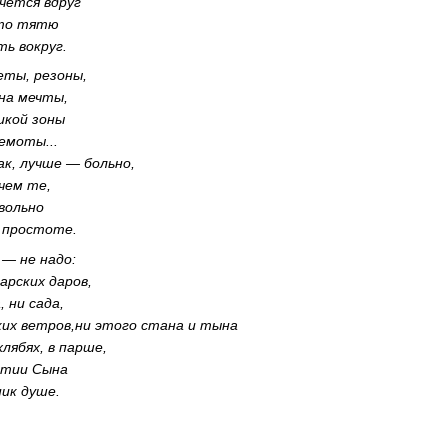
ачется вдруг
-то тятю
ть вокруг.
еты, резоны,
 на мечты,
икой зоны
емоты...
ак, лучше — больно,
 чем те,
вольно
й простоте.
— не надо:
арских даров,
, ни сада,
ких ветров,ни этого стана и тына
хлябях, в парше,
атии Сына
ик душе.