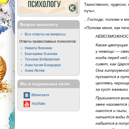
Таинственно, чудесно,
путь».
...Господи, положи и мн
Вопрос психологу
«Положи меня, как печа
Все ответы на вопросы
НЕВОЗМОЖНОС
Ответы православных психологов:
Какая цветущая
Никита Яночкин
у немощи — сме
Екатерина Усачева
когда перед не
Татьяна Бобровских
сияет, как Царст
Анастасия Бондарук
Она хитроумно
Анна Лелик
пускается в путь
цепляясь черниц
Мы в социальных сетях
за куст ежевики
ВКонтакте
Прикинется вол
YouTube
змее назовется 
наестся и пыли, 
напьется воды д
набьется в поп