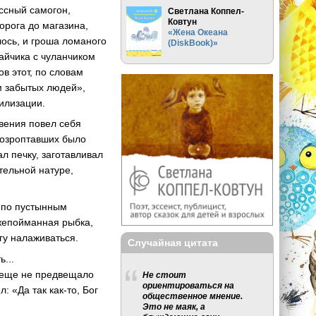
ассный самогон,
Светлана Коппел-
Ковтун
дорога до магазина,
«Жена Океана
алось, и гроша ломаного
(DiskBook)»
райчика с чуланчиком
ов этот, по словам
м забытых людей»,
илизации.
овения повел себя
 возроптавших было
л печку, заготавливал
тельной натуре,
 по пустынным
жепойманная рыбка,
гу налаживаться.
Случайная цитата
...
го еще не предвещало
Не стоит
ориентироваться на
: «Да так как-то, Бог
общественное мнение.
Это не маяк, а