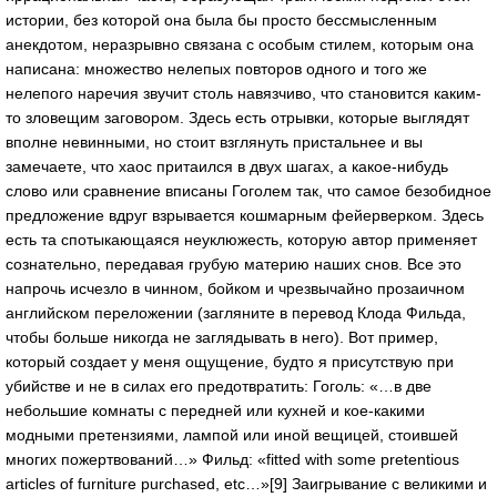
истории, без которой она была бы просто бессмысленным
анекдотом, неразрывно связана с особым стилем, которым она
написана: множество нелепых повторов одного и того же
нелепого наречия звучит столь навязчиво, что становится каким-
то зловещим заговором. Здесь есть отрывки, которые выглядят
вполне невинными, но стоит взглянуть пристальнее и вы
замечаете, что хаос притаился в двух шагах, а какое-нибудь
слово или сравнение вписаны Гоголем так, что самое безобидное
предложение вдруг взрывается кошмарным фейерверком. Здесь
есть та спотыкающаяся неуклюжесть, которую автор применяет
сознательно, передавая грубую материю наших снов. Все это
напрочь исчезло в чинном, бойком и чрезвычайно прозаичном
английском переложении (загляните в перевод Клода Фильда,
чтобы больше никогда не заглядывать в него). Вот пример,
который создает у меня ощущение, будто я присутствую при
убийстве и не в силах его предотвратить: Гоголь: «…в две
небольшие комнаты с передней или кухней и кое-какими
модными претензиями, лампой или иной вещицей, стоившей
многих пожертвований…» Фильд: «fitted with some pretentious
articles of furniture purchased, etc…»[9] Заигрывание с великими и