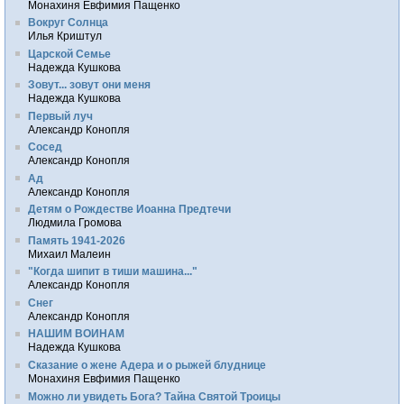
Монахиня Евфимия Пащенко
Вокруг Солнца
Илья Криштул
Царской Семье
Надежда Кушкова
Зовут... зовут они меня
Надежда Кушкова
Первый луч
Александр Конопля
Сосед
Александр Конопля
Ад
Александр Конопля
Детям о Рождестве Иоанна Предтечи
Людмила Громова
Память 1941-2026
Михаил Малеин
"Когда шипит в тиши машина..."
Александр Конопля
Снег
Александр Конопля
НАШИМ ВОИНАМ
Надежда Кушкова
Сказание о жене Адера и о рыжей блуднице
Монахиня Евфимия Пащенко
Можно ли увидеть Бога? Тайна Святой Троицы