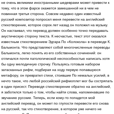
не очень великими иностранными шедеврами может привести к
тому, что в этом фарсе окажется замешанной ни в чем не
повинная третья сторона. Совсем недавно один известный
русский композитор попросил меня перевести на английский
стихотворение, которое сорок лет назад он положил на музыку.
Он настаивал, что перевод должен особенно точно передавать
акустическую сторону текста. К несчастью, текст этот оказался
известным стихотворением Эдгара По «Колокола» в переводе К.
Бальмонта. Что представляют собой многочисленные переводы
Бальмонта, легко понять из его собственных сочинений: он
отличался почти патологической неспособностью написать хотя
бы одну мелодичную строчку. Пользуясь готовым набором
затасканных рифм, подбирая на ходу первую попавшуюся
метафору, он превратил стихи, стоившие По немалых усилий, в
нечто такое, что любой российский рифмоплет мог бы состряпать
в один присест. Переводя стихотворение обратно на английский,
я заботился только о том, чтобы найти слова, напоминавшие по
звучанию русские. Теперь, если кому-то попадется мой
английский перевод, он может по глупости перевести его снова
на русский, так что стихотворение, в котором уже ничего не