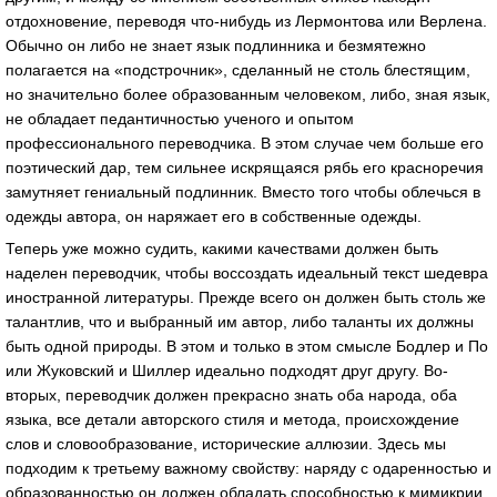
отдохновение, переводя что-нибудь из Лермонтова или Верлена.
Обычно он либо не знает язык подлинника и безмятежно
полагается на «подстрочник», сделанный не столь блестящим,
но значительно более образованным человеком, либо, зная язык,
не обладает педантичностью ученого и опытом
профессионального переводчика. В этом случае чем больше его
поэтический дар, тем сильнее искрящаяся рябь его красноречия
замутняет гениальный подлинник. Вместо того чтобы облечься в
одежды автора, он наряжает его в собственные одежды.
Теперь уже можно судить, какими качествами должен быть
наделен переводчик, чтобы воссоздать идеальный текст шедевра
иностранной литературы. Прежде всего он должен быть столь же
талантлив, что и выбранный им автор, либо таланты их должны
быть одной природы. В этом и только в этом смысле Бодлер и По
или Жуковский и Шиллер идеально подходят друг другу. Во-
вторых, переводчик должен прекрасно знать оба народа, оба
языка, все детали авторского стиля и метода, происхождение
слов и словообразование, исторические аллюзии. Здесь мы
подходим к третьему важному свойству: наряду с одаренностью и
образованностью он должен обладать способностью к мимикрии,