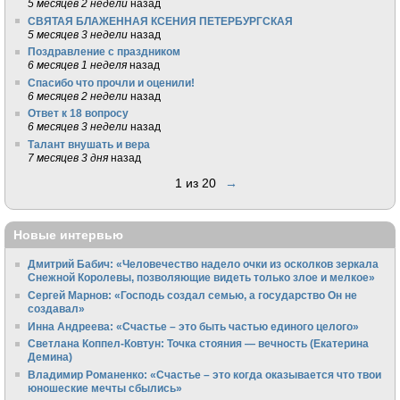
5 месяцев 2 недели
назад
СВЯТАЯ БЛАЖЕННАЯ КСЕНИЯ ПЕТЕРБУРГСКАЯ
5 месяцев 3 недели
назад
Поздравление с праздником
6 месяцев 1 неделя
назад
Спасибо что прочли и оценили!
6 месяцев 2 недели
назад
Ответ к 18 вопросу
6 месяцев 3 недели
назад
Талант внушать и вера
7 месяцев 3 дня
назад
1 из 20
→
Новые интервью
Дмитрий Бабич: «Человечество надело очки из осколков зеркала
Снежной Королевы, позволяющие видеть только злое и мелкое»
Сергей Марнов: «Господь создал семью, а государство Он не
создавал»
Инна Андреева: «Счастье – это быть частью единого целого»
Светлана Коппел-Ковтун: Точка стояния — вечность (Екатерина
Демина)
Владимир Романенко: «Счастье – это когда оказывается что твои
юношеские мечты сбылись»