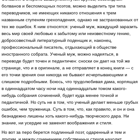
болванов и беспомощных поэтов, можно выделить три типа
переводчиков, не имеющих никакого отношения к трем
названным ступеням грехопадения, однако не застрахованных от
тех же ошибок. К ним относятся: ученый муж, жаждущий заразить
весь мир своей любовью к забытому или неизвестному гению,
добросовестный литературный поденщик и, наконец,
профессиональный писатель, отдыхающий в обществе
иностранного собрата. Ученый муж, можно надеяться, в
переводе будет точен и педантичен: сноски он дает на той же
странице, что и в оригинале, а не отправляет в конец книги — с
его точки зрения они никогда не бывают исчерпывающими и
слишком подробными. Боюсь, что трудолюбивая дама, корпящая
в одиннадцатом часу ночи над одиннадцатым томом какого-
нибудь собрания сочинений, будет куда менее точной и
педантичной. Но суть не в том, что ученый делает меньше грубых
ошибок, чем труженица. Суть в том, что, как правило, и он и она
безнадежно лишены хоть какого-нибудь творческого дара. Ни
знание, ни усердие не заменят воображения и стиля.
Но вот за перо берется подлинный поэт, одаренный и тем и
другим, и между сочинением собственных стихов находит