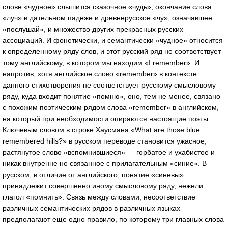
слове «чудное» слышится сказочное «чудь», окончание слова
«луч» в дательном падеже и древнерусское «чу», означавшее
«послушай», и множество других прекрасных русских
ассоциаций. И фонетически, и семантически «чудное» относится
к определенному ряду слов, и этот русский ряд не соответствует
тому английскому, в котором мы находим «I remember». И
напротив, хотя английское слово «remember» в контексте
данного стихотворения не соответствует русскому смысловому
ряду, куда входит понятие «помню», оно, тем не менее, связано
с похожим поэтическим рядом слова «remember» в английском,
на который при необходимости опираются настоящие поэты.
Ключевым словом в строке Хаусмана «What are those blue
remembered hills?» в русском переводе становится ужасное,
растянутое слово «вспомнившиеся» — горбатое и ухабистое и
никак внутренне не связанное с прилагательным «синие». В
русском, в отличие от английского, понятие «синевы»
принадлежит совершенно иному смысловому ряду, нежели
глагол «помнить». Связь между словами, несоответствие
различных семантических рядов в различных языках
предполагают еще одно правило, по которому три главных слова