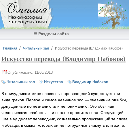
Перейти к основному содержанию
Омилия
Международный
литературный клуб
☰ Разделы сайта
Вы здесь
Главная
Читальный зал
Искусство перевода (Владимир Набоков)
Искусство перевода (Владимир Набоков)
Опубликовано: 11/05/2013
Читальный зал
Искусство
Владимир Набоков
В причудливом мире словесных превращений существует три
вида грехов. Первое и самое невинное зло — очевидные ошибки,
допущенные по незнанию или непониманию. Это обычная
человеческая слабость — и вполне простительная. Следующий
шаг в ад делает переводчик, сознательно пропускающий те слова
и абзацы, в смысл которых он не потрудился вникнуть или же те,