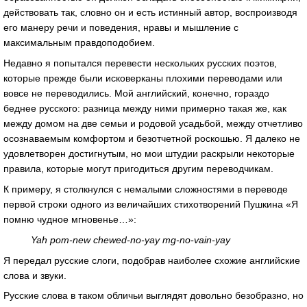
действовать так, словно он и есть истинный автор, воспроизводя
его манеру речи и поведения, нравы и мышление с
максимальным правдоподобием.
Недавно я попытался перевести нескольких русских поэтов,
которые прежде были исковерканы плохими переводами или
вовсе не переводились. Мой английский, конечно, гораздо
беднее русского: разница между ними примерно такая же, как
между домом на две семьи и родовой усадьбой, между отчетливо
осознаваемым комфортом и безотчетной роскошью. Я далеко не
удовлетворен достигнутым, но мои штудии раскрыли некоторые
правила, которые могут пригодиться другим переводчикам.
К примеру, я столкнулся с немалыми сложностями в переводе
первой строки одного из величайших стихотворений Пушкина «Я
помню чудное мгновенье…»:
Yah pom-new chewed-no-yay mg-no-vain-yay
Я передал русские слоги, подобрав наиболее схожие английские
слова и звуки.
Русские слова в таком обличьи выглядят довольно безобразно, но