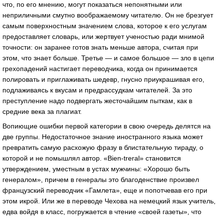
что, по его мнению, могут показаться непонятными или
неприличными смутно воображаемому читателю. Он не брезгует
самым поверхностным значением слова, которое к его услугам
предоставляет словарь, или жертвует ученостью ради мнимой
точности: он заранее готов знать меньше автора, считая при
этом, что знает больше. Третье — и самое большое — зло в цепи
грехопадений настигает переводчика, когда он принимается
полировать и приглаживать шедевр, гнусно приукрашивая его,
подлаживаясь к вкусам и предрассудкам читателей. За это
преступление надо подвергать жесточайшим пыткам, как в
средние века за плагиат.
Вопиющие ошибки первой категории в свою очередь делятся на
две группы. Недостаточное знание иностранного языка может
превратить самую расхожую фразу в блистательную тираду, о
которой и не помышлял автор. «Bien-treral» становится
утверждением, уместным в устах мужчины: «Хорошо быть
генералом», причем в генералы это благоденствие произвел
французский переводчик «Гамлета», еще и попотчевав его при
этом икрой. Или же в переводе Чехова на немецкий язык учитель,
едва войдя в класс, погружается в чтение «своей газеты», что