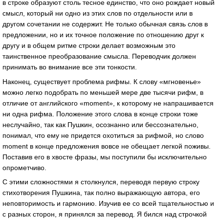
в строке образуют столь тесное единство, что оно рождает новый
смысл, который ни одно из этих слов по отдельности или в
другом сочетании не содержит. Не только обычная связь слов в
предложении, но и их точное положение по отношению друг к
другу и в общем ритме строки делает возможным это
таинственное преобразование смысла. Переводчик должен
принимать во внимание все эти тонкости.
Наконец, существует проблема рифмы. К слову «мгновенье»
можно легко подобрать по меньшей мере две тысячи рифм, в
отличие от английского «moment», к которому не напрашивается
ни одна рифма. Положение этого слова в конце строки тоже
неслучайно, так как Пушкин, осознанно или бессознательно,
понимал, что ему не придется охотиться за рифмой, но слово
moment в конце предложения вовсе не обещает легкой поживы.
Поставив его в хвосте фразы, мы поступили бы исключительно
опрометчиво.
С этими сложностями я столкнулся, переводя первую строку
стихотворения Пушкина, так полно выражающую автора, его
неповторимость и гармонию. Изучив ее со всей тщательностью и
с разных сторон, я принялся за перевод. Я бился над строчкой