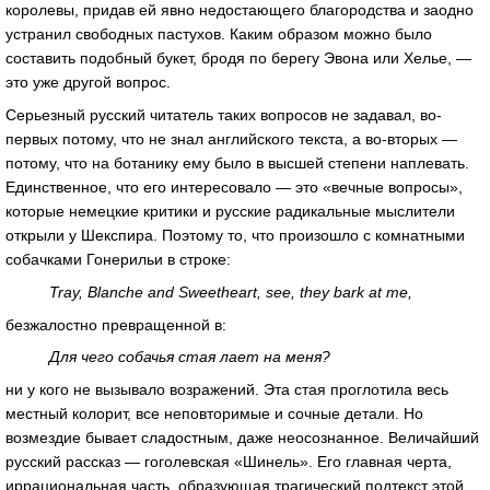
королевы, придав ей явно недостающего благородства и заодно
устранил свободных пастухов. Каким образом можно было
составить подобный букет, бродя по берегу Эвона или Хелье, —
это уже другой вопрос.
Серьезный русский читатель таких вопросов не задавал, во-
первых потому, что не знал английского текста, а во-вторых —
потому, что на ботанику ему было в высшей степени наплевать.
Единственное, что его интересовало — это «вечные вопросы»,
которые немецкие критики и русские радикальные мыслители
открыли у Шекспира. Поэтому то, что произошло с комнатными
собачками Гонерильи в строке:
Tray, Blanche and Sweetheart, see, they bark at me,
безжалостно превращенной в:
Для чего собачья стая лает на меня?
ни у кого не вызывало возражений. Эта стая проглотила весь
местный колорит, все неповторимые и сочные детали. Но
возмездие бывает сладостным, даже неосознанное. Величайший
русский рассказ — гоголевская «Шинель». Его главная черта,
иррациональная часть, образующая трагический подтекст этой