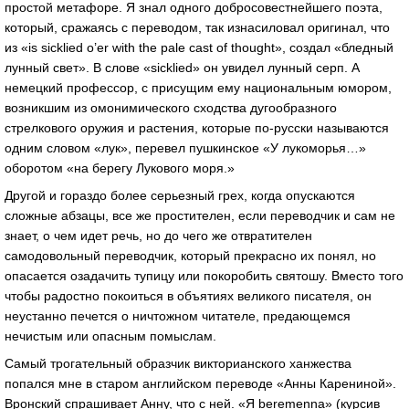
простой метафоре. Я знал одного добросовестнейшего поэта,
который, сражаясь с переводом, так изнасиловал оригинал, что
из «is sicklied o’er with the pale cast of thought», создал «бледный
лунный свет». В слове «sicklied» он увидел лунный серп. А
немецкий профессор, с присущим ему национальным юмором,
возникшим из омонимического сходства дугообразного
стрелкового оружия и растения, которые по-русски называются
одним словом «лук», перевел пушкинское «У лукоморья…»
оборотом «на берегу Лукового моря.»
Другой и гораздо более серьезный грех, когда опускаются
сложные абзацы, все же простителен, если переводчик и сам не
знает, о чем идет речь, но до чего же отвратителен
самодовольный переводчик, который прекрасно их понял, но
опасается озадачить тупицу или покоробить святошу. Вместо того
чтобы радостно покоиться в объятиях великого писателя, он
неустанно печется о ничтожном читателе, предающемся
нечистым или опасным помыслам.
Самый трогательный образчик викторианского ханжества
попался мне в старом английском переводе «Анны Карениной».
Вронский спрашивает Анну, что с ней. «Я beremenna» (курсив