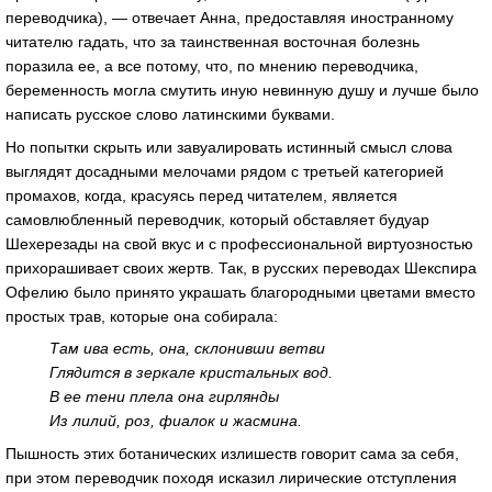
переводчика), — отвечает Анна, предоставляя иностранному
читателю гадать, что за таинственная восточная болезнь
поразила ее, а все потому, что, по мнению переводчика,
беременность могла смутить иную невинную душу и лучше было
написать русское слово латинскими буквами.
Но попытки скрыть или завуалировать истинный смысл слова
выглядят досадными мелочами рядом с третьей категорией
промахов, когда, красуясь перед читателем, является
самовлюбленный переводчик, который обставляет будуар
Шехерезады на свой вкус и с профессиональной виртуозностью
прихорашивает своих жертв. Так, в русских переводах Шекспира
Офелию было принято украшать благородными цветами вместо
простых трав, которые она собирала:
Там ива есть, она, склонивши ветви
Глядится в зеркале кристальных вод.
В ее тени плела она гирлянды
Из лилий, роз, фиалок и жасмина.
Пышность этих ботанических излишеств говорит сама за себя,
при этом переводчик походя исказил лирические отступления