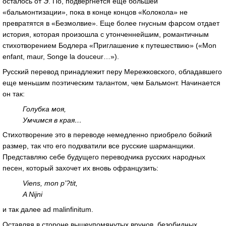
осталось от Э. По, подвергнется еще большей
«бальмонтизации», пока в конце концов «Колокола» не
превратятся в «Безмолвие». Еще более гнусным фарсом отдает
история, которая произошла с утонченнейшим, романтичным
стихотворением Бодлера «Приглашение к путешествию» («Mon
enfant, maur, Songe la douceur…»).
Русский перевод принадлежит перу Мережковского, обладавшего
еще меньшим поэтическим талантом, чем Бальмонт. Начинается
он так:
Голубка моя,
Умчимся в края…
Стихотворение это в переводе немедленно приобрело бойкий
размер, так что его подхватили все русские шарманщики.
Представляю себе будущего переводчика русских народных
песен, который захочет их вновь офранцузить:
Viens, mon p’?tit,
A Nijni
и так далее ad malinfinitum.
Оставляя в стороне вышеупомянутых врунов, безобидных