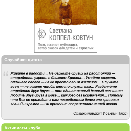
Случайная цитата
Живите в радости… Не держите других на расстоянии —
старайтесь узреть в ближнем Христa… Умейте согреть
ближнего своего — даже просто своим взглядом… Служите
всем — не ищите чтобы кто-то служил вам… Разделяйте
страдания друг друга — это единственный данный нам шанс:
любить друг друга в Боге… каждого без исключения… Потому
что Бог не приходит к нам посредством денег или красивых
зданий и храмов — Он приходит посредством нашей любви…
Схиархимандрит Иоаким (Парр)
Активисты клуба