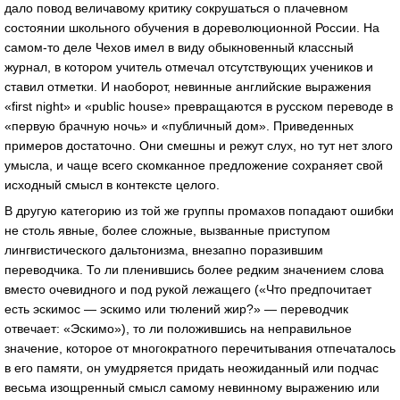
дало повод величавому критику сокрушаться о плачевном
состоянии школьного обучения в дореволюционной России. На
самом-то деле Чехов имел в виду обыкновенный классный
журнал, в котором учитель отмечал отсутствующих учеников и
ставил отметки. И наоборот, невинные английские выражения
«first night» и «public house» превращаются в русском переводе в
«первую брачную ночь» и «публичный дом». Приведенных
примеров достаточно. Они смешны и режут слух, но тут нет злого
умысла, и чаще всего скомканное предложение сохраняет свой
исходный смысл в контексте целого.
В другую категорию из той же группы промахов попадают ошибки
не столь явные, более сложные, вызванные приступом
лингвистического дальтонизма, внезапно поразившим
переводчика. То ли пленившись более редким значением слова
вместо очевидного и под рукой лежащего («Что предпочитает
есть эскимос — эскимо или тюлений жир?» — переводчик
отвечает: «Эскимо»), то ли положившись на неправильное
значение, которое от многократного перечитывания отпечаталось
в его памяти, он умудряется придать неожиданный или подчас
весьма изощренный смысл самому невинному выражению или