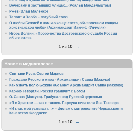
Вечерами в застывших улицах... (Роальд Мандельштам)
Ржев (Влад Маленко)
Талант и Злоба – пагубный союз...
О любви Божией к нам и о конце света, объявленном концом
христианской любви (Архимандрит Иакинф (Унчуляк)
Игорь Волгин: «Пророчества Достоевского о судьбе России
сбываются»
1 из 10
→
Новое в медиагалерее
Святыни Руси. Сергей Марнов
Граждане Русского мира - Архимандрит Савва (Мажуко)
Как узнать волю Божию обо мне? Архимандрит Савва (Мажуко)
Каринэ Геворгян. Россия граничит с Богом
О. Савва (Мажуко). Трибунал над Русской церковью
«Я с Христом — как в танке». Парсуна писателя Яна Таксюра
«И глас мой услышат…» – фильм о митрополите Черкасском и
Каневском Феодосии
1 из 10
→