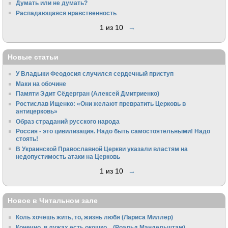
Думать или не думать?
Распадающаяся нравственность
1 из 10
→
Новые статьи
У Владыки Феодосия случился сердечный приступ
Маки на обочине
Памяти Эдит Сёдергран (Алексей Дмитриенко)
Ростислав Ищенко: «Они желают превратить Церковь в
антицерковь»
Образ страданий русского народа
Россия - это цивилизация. Надо быть самостоятельными! Надо
стоять!
В Украинской Православной Церкви указали властям на
недопустимость атаки на Церковь
1 из 10
→
Новое в Читальном зале
Коль хочешь жить, то, жизнь любя (Лариса Миллер)
Конечно, в лужах есть окошко... (Роальд Мандельштам)