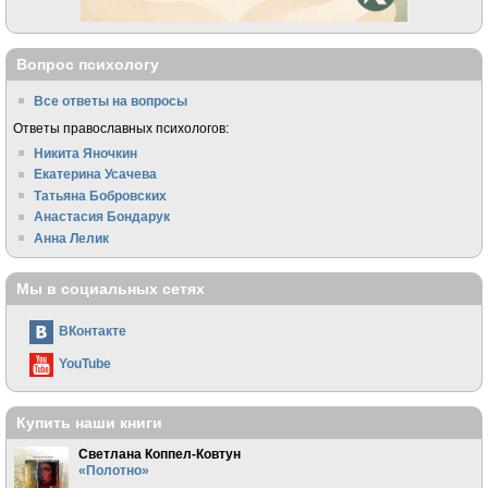
Вопрос психологу
Все ответы на вопросы
Ответы православных психологов:
Никита Яночкин
Екатерина Усачева
Татьяна Бобровских
Анастасия Бондарук
Анна Лелик
Мы в социальных сетях
ВКонтакте
YouTube
Купить наши книги
Светлана Коппел-Ковтун
«Полотно»