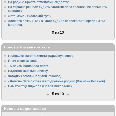
На родине Христа отменили Рождество
На Украине решили судить работников за требование повысить
зарплату
Эвтаназия - скользкий путь
«Все это ложь!». Как в Гааге судили сербского генерала Ратко
Младича
←
9 из 10
→
Новое в Читальном зале
Полюбите живого Христа (Юрий Кузнецов)
Плач о самом себе
Ты зачем полюбила поэта
Надоело качаться листку
Загадки Гоголя (Василий Розанов)
«Демон» Лермонтова и его древние родичи (Василий Розанов)
Памяти отца Кирилла (Олеся Николаева)
←
5 из 10
→
Новое в медиагалерее