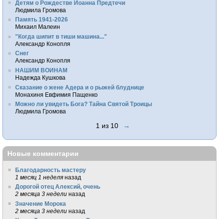
Детям о Рождестве Иоанна Предтечи
Людмила Громова
Память 1941-2026
Михаил Малеин
"Когда шипит в тиши машина..."
Александр Конопля
Снег
Александр Конопля
НАШИМ ВОИНАМ
Надежда Кушкова
Сказание о жене Адера и о рыжей блуднице
Монахиня Евфимия Пащенко
Можно ли увидеть Бога? Тайна Святой Троицы
Людмила Громова
1 из 10
→
Новые комментарии
Благодарность мастеру
1 месяц 1 неделя
назад
Дорогой отец Алексий, очень
2 месяца 3 недели
назад
Значение Морока
2 месяца 3 недели
назад