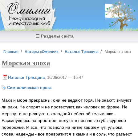
Перейти к основному содержанию
Омилия
Международный
литературный клуб
☰ Разделы сайта
Вы здесь
Главная
Авторы «Омилии»
Наталья Трясцина
Морская эпоха
Морская эпоха
Наталья Трясцина
, 16/06/2017 — 16:47
Символическая проза
Маки и море прекрасны: они не ведают горя. Не знают: зимуют
ли раки. Не спорят и не протестуют, как человек во фраке. Не
мерзнут и не ревнуют в холодной небесной тельняшке.
Раскинувшись на просторе, целуют в песочные губы суровое
побережье. И все, что повисло на нитке как жемчуг: улыбки,
слова, надежды - все превратится в камни и в соль, что разъест