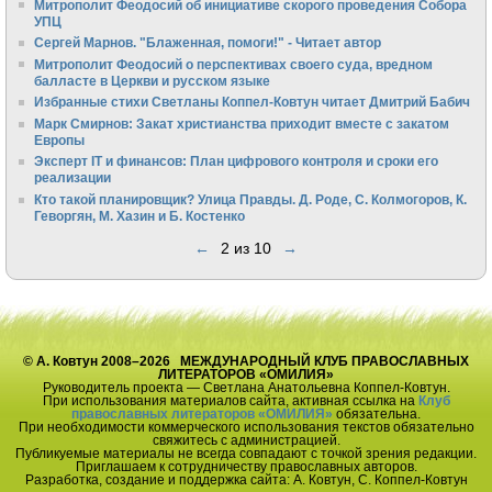
Митрополит Феодосий об инициативе скорого проведения Собора
УПЦ
Сергей Марнов. "Блаженная, помоги!" - Читает автор
Митрополит Феодосий о перспективах своего суда, вредном
балласте в Церкви и русском языке
Избранные стихи Светланы Коппел-Ковтун читает Дмитрий Бабич
Марк Смирнов: Закат христианства приходит вместе с закатом
Европы
Эксперт IT и финансов: План цифрового контроля и сроки его
реализации
Кто такой планировщик? Улица Правды. Д. Роде, С. Колмогоров, К.
Геворгян, М. Хазин и Б. Костенко
←
2 из 10
→
© А. Ковтун 2008–2026 МЕЖДУНАРОДНЫЙ КЛУБ ПРАВОСЛАВНЫХ
ЛИТЕРАТОРОВ «ОМИЛИЯ»
Руководитель проекта — Светлана Анатольевна Коппел-Ковтун.
При использования материалов сайта, активная ссылка на
Клуб
православных литераторов «ОМИЛИЯ»
обязательна.
При необходимости коммерческого использования текстов обязательно
свяжитесь с администрацией.
Публикуемые материалы не всегда совпадают с точкой зрения редакции.
Приглашаем к сотрудничеству православных авторов.
Разработка, создание и поддержка сайта: А. Ковтун, С. Коппел-Ковтун