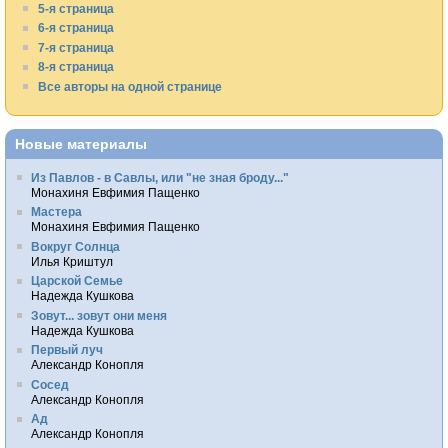
5-я страница
6-я страница
7-я страница
8-я страница
Все авторы на одной странице
Новые материалы
Из Павлов - в Савлы, или "не зная броду..."
Монахиня Евфимия Пащенко
Мастера
Монахиня Евфимия Пащенко
Вокруг Солнца
Илья Криштул
Царской Семье
Надежда Кушкова
Зовут... зовут они меня
Надежда Кушкова
Первый луч
Александр Конопля
Сосед
Александр Конопля
Ад
Александр Конопля