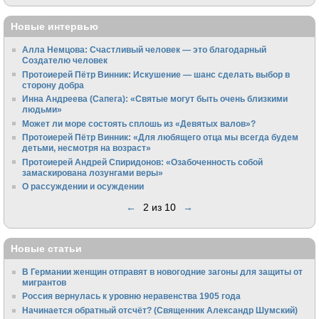
Новые интервью
Алла Немцова: Счастливый человек — это благодарный
Создателю человек
Протоиерей Пётр Винник: Искушение — шанс сделать выбор в
сторону добра
Инна Андреева (Сапега): «Святые могут быть очень близкими
людьми»
Может ли море состоять сплошь из «Девятых валов»?
Протоиерей Пётр Винник: «Для любящего отца мы всегда будем
детьми, несмотря на возраст»
Протоиерей Андрей Спиридонов: «Озабоченность собой
замаскирована лозунгами веры»
О рассуждении и осуждении
←
2 из 10
→
Новые статьи
В Германии женщин отправят в новогодние загоны для защиты от
мигрантов
Россия вернулась к уровню неравенства 1905 года
Начинается обратный отсчёт? (Священник Александр Шумский)