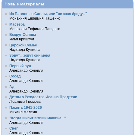
Новые материалы
Из Павлов - в Савлы, или "не зная броду..."
Монахиня Евфимия Пащенко
Мастера
Монахиня Евфимия Пащенко
Вокруг Солнца
Илья Криштул
Царской Семье
Надежда Кушкова
Зовут... зовут они меня
Надежда Кушкова
Первый луч
Александр Конопля
Сосед
Александр Конопля
Ад
Александр Конопля
Детям о Рождестве Иоанна Предтечи
Людмила Громова
Память 1941-2026
Михаил Малеин
"Когда шипит в тиши машина..."
Александр Конопля
Снег
Александр Конопля