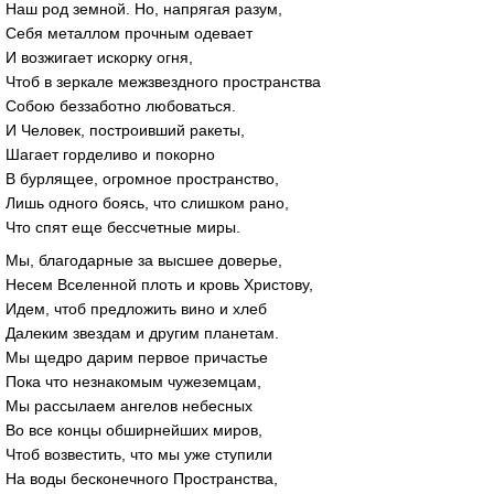
Наш род земной. Но, напрягая разум,
Себя металлом прочным одевает
И возжигает искорку огня,
Чтоб в зеркале межзвездного пространства
Собою беззаботно любоваться.
И Человек, построивший ракеты,
Шагает горделиво и покорно
В бурлящее, огромное пространство,
Лишь одного боясь, что слишком рано,
Что спят еще бессчетные миры.
Мы, благодарные за высшее доверье,
Несем Вселенной плоть и кровь Христову,
Идем, чтоб предложить вино и хлеб
Далеким звездам и другим планетам.
Мы щедро дарим первое причастье
Пока что незнакомым чужеземцам,
Мы рассылаем ангелов небесных
Во все концы обширнейших миров,
Чтоб возвестить, что мы уже ступили
На воды бесконечного Пространства,