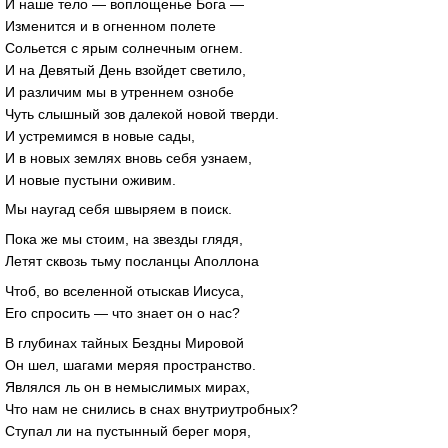
И наше тело — воплощенье Бога —
Изменится и в огненном полете
Сольется с ярым солнечным огнем.
И на Девятый День взойдет светило,
И различим мы в утреннем ознобе
Чуть слышный зов далекой новой тверди.
И устремимся в новые сады,
И в новых землях вновь себя узнаем,
И новые пустыни оживим.
Мы наугад себя швыряем в поиск.
Пока же мы стоим, на звезды глядя,
Летят сквозь тьму посланцы Аполлона
Чтоб, во вселенной отыскав Иисуса,
Его спросить — что знает он о нас?
В глубинах тайных Бездны Мировой
Он шел, шагами меряя пространство.
Являлся ль он в немыслимых мирах,
Что нам не снились в снах внутриутробных?
Ступал ли на пустынный берег моря,