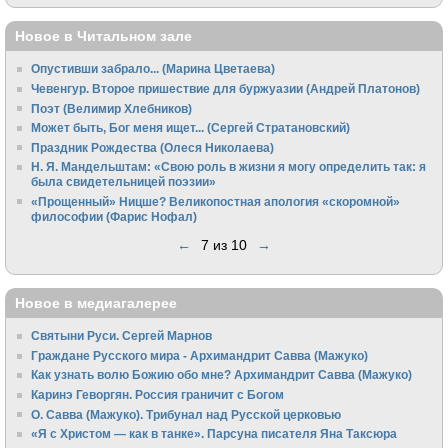
Новое в Читальном зале
Опустивши забрало... (Марина Цветаева)
Чевенгур. Второе пришествие для буржуазии (Андрей Платонов)
Поэт (Велимир Хлебников)
Может быть, Бог меня ищет... (Сергей Стратановский)
Праздник Рождества (Олеся Николаева)
Н. Я. Мандельштам: «Свою pоль в жизни я могу опpеделить так: я
была свидетельницей поэзии»
«Прощенный» Ницше? Великопостная апология «скоромной»
философии (Фарис Нофал)
←
7 из 10
→
Новое в медиагалерее
Святыни Руси. Сергей Марнов
Граждане Русского мира - Архимандрит Савва (Мажуко)
Как узнать волю Божию обо мне? Архимандрит Савва (Мажуко)
Каринэ Геворгян. Россия граничит с Богом
О. Савва (Мажуко). Трибунал над Русской церковью
«Я с Христом — как в танке». Парсуна писателя Яна Таксюра