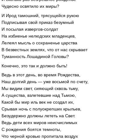
Чудесно освятило их миры?
И Ирод тамошний, трясущейся рукою
Подписывая свой приказ безумный
И посылая извергов-солдат
На избиенье нелюдских младенцев,
Лелеял мысль о сохраненье царства
В безвестных землях, что от нас скрывает
Туманность Лошадиной Головы?
Конечно, это так и должно быть!
Ведь в этот день, во время Рождества,
Наш долгий день — уже восьмой по счету,
Мы видим свет, сияющий сквозь тьму,
А существа, взлетевшие над Тьмою,
Какой бы мир иль век не создал их,
Срывая ночь с полуокрепших крыльев,
Безудержно должны лететь на Свет.
Ведь дети всех миров неисчислимых
С рождения боятся темноты,
Что черной кровью пропитала воздух