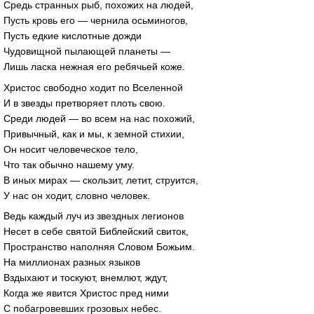
Средь странных рыб, похожих на людей,
Пусть кровь его — чернила осьминогов,
Пусть едкие кислотные дожди
Чудовищной пылающей планеты —
Лишь ласка нежная его ребячьей коже.
Христос свободно ходит по Вселенной
И в звезды претворяет плоть свою.
Среди людей — во всем на нас похожий,
Привычный, как и мы, к земной стихии,
Он носит человеческое тело,
Что так обычно нашему уму.
В иных мирах — скользит, летит, струится,
У нас он ходит, словно человек.
Ведь каждый луч из звездных легионов
Несет в себе святой Библейский свиток,
Пространство наполняя Словом Божьим.
На миллионах разных языков
Вздыхают и тоскуют, внемлют, ждут,
Когда же явится Христос пред ними
С побагровевших грозовых небес.