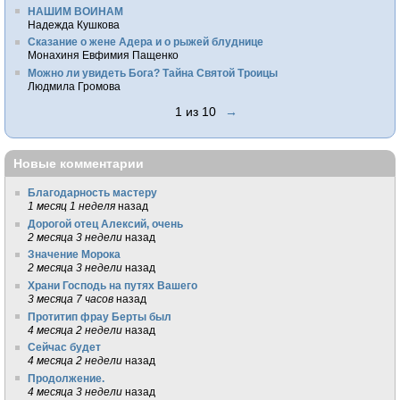
НАШИМ ВОИНАМ
Надежда Кушкова
Сказание о жене Адера и о рыжей блуднице
Монахиня Евфимия Пащенко
Можно ли увидеть Бога? Тайна Святой Троицы
Людмила Громова
1 из 10
→
Новые комментарии
Благодарность мастеру
1 месяц 1 неделя
назад
Дорогой отец Алексий, очень
2 месяца 3 недели
назад
Значение Морока
2 месяца 3 недели
назад
Храни Господь на путях Вашего
3 месяца 7 часов
назад
Протитип фрау Берты был
4 месяца 2 недели
назад
Сейчас будет
4 месяца 2 недели
назад
Продолжение.
4 месяца 3 недели
назад