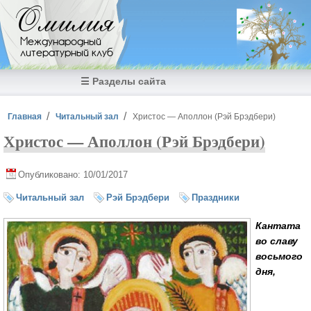
Перейти к основному содержанию
Омилия
Международный
литературный клуб
☰ Разделы сайта
Вы здесь
Главная
Читальный зал
Христос — Аполлон (Рэй Брэдбери)
Христос — Аполлон (Рэй Брэдбери)
Опубликовано: 10/01/2017
Читальный зал
Рэй Брэдбери
Праздники
Кантата
во славу
восьмого
дня,