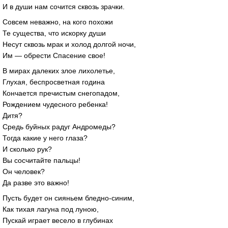
И в души нам сочится сквозь зрачки.
Совсем неважно, на кого похожи
Те существа, что искорку души
Несут сквозь мрак и холод долгой ночи,
Им — обрести Спасение свое!
В мирах далеких злое лихолетье,
Глухая, беспросветная година
Кончается пречистым снегопадом,
Рождением чудесного ребенка!
Дитя?
Средь буйных радуг Андромеды?
Тогда какие у него глаза?
И сколько рук?
Вы сосчитайте пальцы!
Он человек?
Да разве это важно!
Пусть будет он сияньем бледно-синим,
Как тихая лагуна под луною,
Пускай играет весело в глубинах