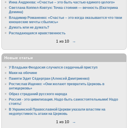
Инна Андреева: «Счастье – это быть частью единого целого»
Светлана Коппел-Ковтун: Точка стояния — вечность (Екатерина
Демина)
Владимир Романенко: «Счастье – это когда оказывается что твои
юношеские мечты сбылись»
Думать или не думать?
Распадающаяся нравственность
1 из 10
→
Новые статьи
У Владыки Феодосия случился сердечный приступ
Маки на обочине
Памяти Эдит Сёдергран (Алексей Дмитриенко)
Ростислав Ищенко: «Они желают превратить Церковь в
антицерковь»
Образ страданий русского народа
Россия - это цивилизация. Надо быть самостоятельными! Надо
стоять!
В Украинской Православной Церкви указали властям на
недопустимость атаки на Церковь
1 из 10
→