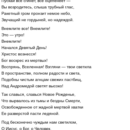
Пускай все сгинет, все оцепенеет —
Вы возродитесь, слыша трубный глас,
Ракетный гром пронзит немое небо,
Звучащий не гордыней, но надеждой.
Внемлите все! Внемлите!
Это — утро!
Внемлите!
Начался Девятый День!
Христос вознесся!
Бог воскрес из мертвых!
Воспрянь, Вселенная! Взгляни — твои светила
В пространстве, полном радости и света,
Подобны чистым агнцам свежих пастбищ,
Над Андромедой светят высоко!
Так славься, славься Новое Рожденье,
Что вырвалось из тьмы и бездны Смерти,
Освобожденное от жадной мертвой хватки
Ее разверстой пасти ледяной.
Под бесконечно чуждым нам светилом,
О Иисус, о Бог, о Человек,