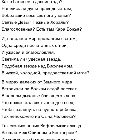
Как в Галилее в давние года?
Нашлись ли души праведные там,
Вобравшие весь свет его ученья?
Святые Девы? Нежные Хоралы?
Благословенья? Есть там Кара Божья?
И, наполняя мир дрожащим светом,
Одна среди несчитанных огней,
И ужасая и благословляя,
Светила ли чудесная звезда,
Подобная звезде над Вифлеемом,
В чужой, холодной, предрассветной мгле?
В мирах далеких от Земного мира
Встречали ли Волхвы седой рассвет
В парном дыханье блеющего хлева,
Что позже стал святынею для всех,
Чтобы взглянуть на чудного ребенка,
Так непохожего на Сына Человека?
Так сколько новых Вифлеемских звезд
Взошло меж Орионом и Кентавром?
И сколько раз безгрешное рожденье