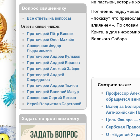
не пастыри, которые хо
Вопрос священнику
Полигенис недоумевает
«покажут, что правосла
Все ответы на вопросы
влиянием». По словам 
Ответы священников:
Крите, а для информир
Протоиерей Пётр Винник
Великого Собора.
Протоиерей Олег Махнёв
Священник Федор
Людоговский
Протоиерей Андрей Кульков
Протоиерей Андрей Ефанов
Протоиерей Алексий Зайцев
Протоиерей Андрей
Спиридонов
Смотрите также:
Протоиерей Андрей Ткачёв
Протоиерей Василий Мазур
Профессор Алекс
Священник Сергий Бегиян
обращается вним
Иерей Владислав Береговой
Вслед за Болга
Антиохийский П
Задать вопрос психологу
Цель Фанара — 
Сербская Право
От «Единой Укр