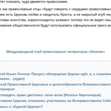
тят показать, куда движется православие.
, как православные отцы «будут говорить с сердцами православны
вие есть Церковь любви и свидетель Христа, а не закрытый клуб лю
главы агентства, корреспонденты уезжают, потому что не видят см
ования общественности будут использовать официальные пресс-р
Международный клуб православных литераторов «Омилия»
ей Ильич Осипов: Процесс обмирщения Церкви идёт, и, к сожалени
ания... (аудио)
рской Православной Церковью в целесообразности Всеправославно
атриархат
утвердить право диктовать свою волю (Наталья Нарочницкая)
славная Церковь отказалась участвовать во Всеправославном Собо
аины» к «Единой Церкви»?