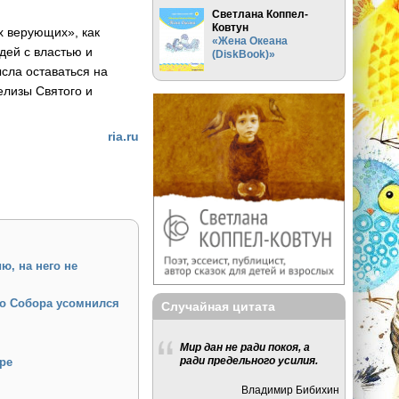
Светлана Коппел-
Ковтун
х верующих», как
«Жена Океана
дей с властью и
(DiskBook)»
ысла оставаться на
елизы Святого и
ria.ru
ю, на него не
го Собора усомнился
Случайная цитата
Мир дан не ради покоя, а
ради предельного усилия.
ре
Владимир Бибихин