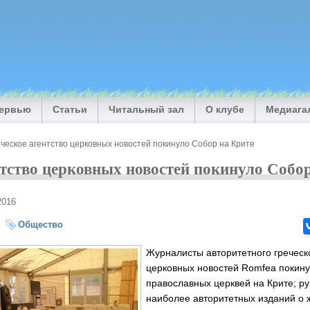
тервью
Статьи
Читальный зал
О клубе
Медиага
ческое агентство церковных новостей покинуло Собор на Крите
нтство церковных новостей покинуло Собо
2016
Общество
Журналисты авторитетного греческо
церковных новостей Romfea покин
православных церквей на Крите; ру
наиболее авторитетных изданий о 