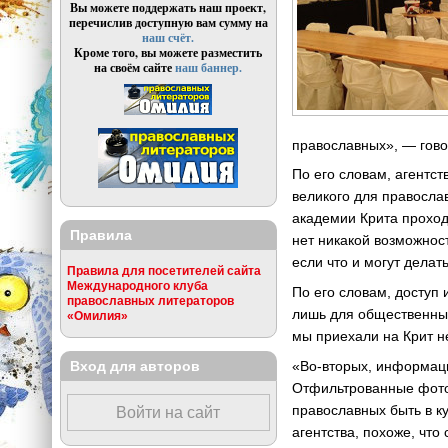
Вы можете поддержать наш проект,
перечислив доступную вам сумму на
наш счёт.
Кроме того, вы можете разместить
на своём сайте
наш баннер.
православных», — гово
По его словам, агентст
великого для правосла
академии Крита проход
Правила
нет никакой возможнос
если что и могут делат
Правила для посетителей сайта
Международного клуба
По его словам, доступ
православных литераторов
лишь для общественны
«Омилия»
мы приехали на Крит н
Вход для авторов
«Во-вторых, информаци
Отфильтрованные фотогр
православных быть в ку
Войти на сайт
агентства, похоже, чт