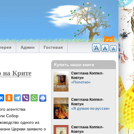
лерея
Админ
Гостевая
Купить наши книги
р на Крите
Светлана Коппел-
Ковтун
«Полотно»
Светлана Коппел-
Ковтун
«Я думаю по-русски»
го агентства
ули Собор
ководство одного из
Светлана Коппел-
жизни Церкви заявило о
Ковтун