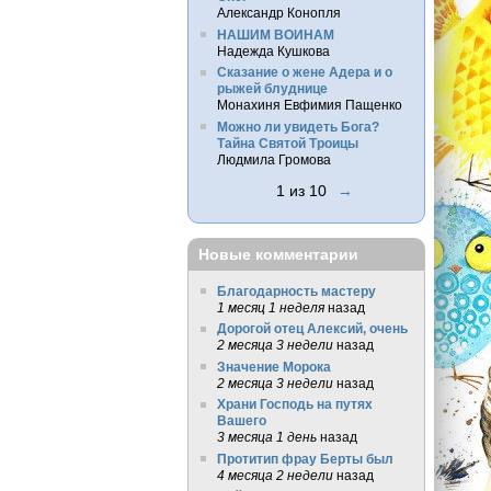
Александр Конопля
НАШИМ ВОИНАМ
Надежда Кушкова
Сказание о жене Адера и о
рыжей блуднице
Монахиня Евфимия Пащенко
Можно ли увидеть Бога?
Тайна Святой Троицы
Людмила Громова
1 из 10
→
Новые комментарии
Благодарность мастеру
1 месяц 1 неделя
назад
Дорогой отец Алексий, очень
2 месяца 3 недели
назад
Значение Морока
2 месяца 3 недели
назад
Храни Господь на путях
Вашего
3 месяца 1 день
назад
Протитип фрау Берты был
4 месяца 2 недели
назад