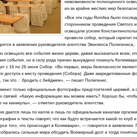
невозможности полноценного осв
из-за крайне жестких мер безопасн
«Все эти годы Romfea было после
сторонником проведения Святого и
освещали усилия Константинопольс
провести собор, который скрепит п
рится в заявлении руководителя агентства Эмилиоса Полигениса,.
во освещало все события жизни церкви, давая высказаться всем, кто
вия события, но в силу ряда причин вынуждено покинуть Колимвари
ит с 16 по 26 июня Собор. «Во-первых, меры безопасности являютс
ти доступа к месту проведения (Собора). Даже аккредитованные 
ь, так это… бродить с бейджем», — пишет Полигенис.
 имеют только официальные фотографы предстоятелей церквей, а 
х связей. «Какую информацию мы можем иметь? Хорошо бы, чтобы 
е на каникулы», — отметил руководитель агентства.
я дается лишь по капле и лишь по официальным каналам оргкоми
афии и тексты говорят, что как будто встречается какой-то клуб и
рсе того, что происходит в Колимвари», — говорится в заявлении.
о собрались сильные мира обсудить Всемирный долг и тогда понятн