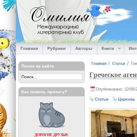
Перейти к основному содержанию
Омилия
Международный
литературный клуб
Главная
Рубрики
Авторы
Книги
Ин
Вы здесь
Главная
Статьи
Гре
Поиск на сайте
Греческое аге
Опубликовано: 22/06/
Как помочь проекту?
Статьи
Церковь
ДОРОГИЕ ДРУЗЬЯ!