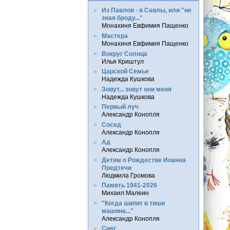
Из Павлов - в Савлы, или "не
зная броду..."
Монахиня Евфимия Пащенко
Мастера
Монахиня Евфимия Пащенко
Вокруг Солнца
Илья Криштул
Царской Семье
Надежда Кушкова
Зовут... зовут они меня
Надежда Кушкова
Первый луч
Александр Конопля
Сосед
Александр Конопля
Ад
Александр Конопля
Детям о Рождестве Иоанна
Предтечи
Людмила Громова
Память 1941-2026
Михаил Малеин
"Когда шипит в тиши
машина..."
Александр Конопля
Снег