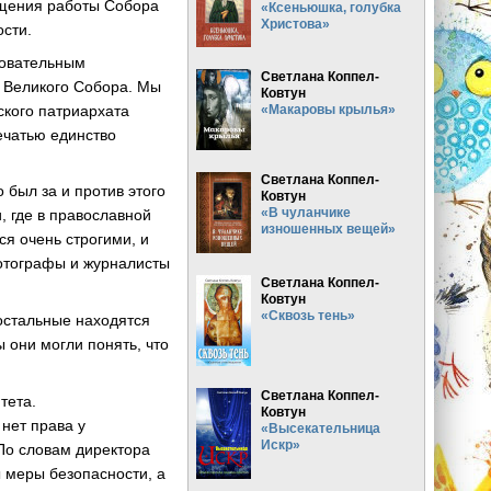
ещения работы Собора
«Ксеньюшка, голубка
Христова»
ости.
довательным
Светлана Коппел-
 Великого Собора. Мы
Ковтун
кого патриархата
«Макаровы крылья»
ечатью единство
Светлана Коппел-
 был за и против этого
Ковтун
«В чуланчике
, где в православной
изношенных вещей»
я очень строгими, и
фотографы и журналисты
Светлана Коппел-
Ковтун
«Сквозь тень»
остальные находятся
они могли понять, что
Светлана Коппел-
тета.
Ковтун
 нет права у
«Высекательница
Искр»
 По словам директора
ы меры безопасности, а