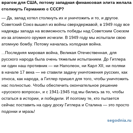
врагом для США, потому западная финансовая элита желала
столкнуть Германию с СССР?
— Да, запад хотел столкнуть их и уничтожить и то, и другое.
Советский Союз вышел из войны сверхдержавой, в 1949 году все
надежды запада на возможность победы над Советским Союзом
из-за атомного оружия исчезли. В 1949 году мы испытали свою
атомную бомбу. Потому началась холодная война.
...Последняя мировая война, Великая Отечественная, для
русского народа была очень тяжелым испытанием. До Гитлера
ни один наш противник — ни Наполеон, ни Карл XII, ни поляки
в начале 17 века — не ставили задачу уничтожения русских, как
этноса, как народа, а Гитлер пришел для того, чтобы уничтожить
нас полностью. Чтобы обеспечить окончательное решение
«русского вопроса», и с
1941-1945
год мы бились за то, чтобы
остаться в истории, и победили. И поэтому те, кто пытается
сейчас поставить на одну доску Гитлера и Сталина — это просто
подонки и мразь!
segodnia.ru