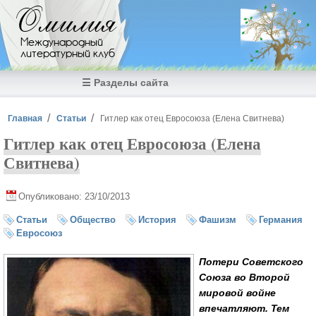
Перейти к основному содержанию
Омилия
Международный
литературный клуб
☰ Разделы сайта
Вы здесь
Главная
Статьи
Гитлер как отец Евросоюза (Елена Свитнева)
Гитлер как отец Евросоюза (Елена
Свитнева)
Опубликовано: 23/10/2013
Статьи
Общество
История
Фашизм
Германия
Евросоюз
Потери Советского
Союза во Второй
мировой войне
впечатляют. Тем