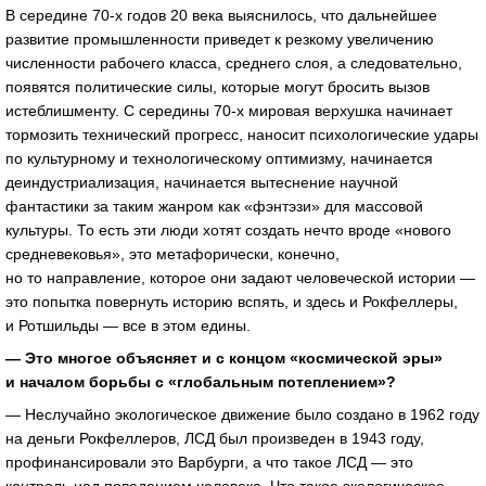
В середине
70-х
годов 20 века выяснилось, что дальнейшее
развитие промышленности приведет к резкому увеличению
численности рабочего класса, среднего слоя, а следовательно,
появятся политические силы, которые могут бросить вызов
истеблишменту. С середины
70-х
мировая верхушка начинает
тормозить технический прогресс, наносит психологические удары
по культурному и технологическому оптимизму, начинается
деиндустриализация, начинается вытеснение научной
фантастики за таким жанром как «фэнтэзи» для массовой
культуры. То есть эти люди хотят создать нечто вроде «нового
средневековья», это метафорически, конечно,
но то направление, которое они задают человеческой истории —
это попытка повернуть историю вспять, и здесь и Рокфеллеры,
и Ротшильды — все в этом едины.
— Это многое объясняет и с концом «космической эры»
и началом борьбы с «глобальным потеплением»?
— Неслучайно экологическое движение было создано в 1962 году
на деньги Рокфеллеров, ЛСД был произведен в 1943 году,
профинансировали это Варбурги, а что такое ЛСД — это
контроль над поведением человека. Что такое экологическое