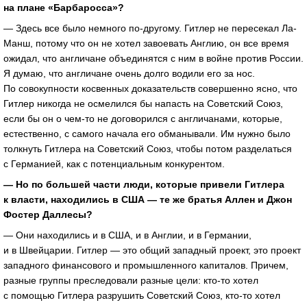
на плане «Барбаросса»?
— Здесь все было немного по-другому. Гитлер не пересекал Ла-
Манш, потому что он не хотел завоевать Англию, он все время
ожидал, что англичане объединятся с ним в войне против России.
Я думаю, что англичане очень долго водили его за нос.
По совокупности косвенных доказательств совершенно ясно, что
Гитлер никогда не осмелился бы напасть на Советский Союз,
если бы он о чем-то не договорился с англичанами, которые,
естественно, с самого начала его обманывали. Им нужно было
толкнуть Гитлера на Советский Союз, чтобы потом разделаться
с Германией, как с потенциальным конкурентом.
— Но по большей части люди, которые привели Гитлера
к власти, находились в США — те же братья Аллен и Джон
Фостер Даллесы?
— Они находились и в США, и в Англии, и в Германии,
и в Швейцарии. Гитлер — это общий западный проект, это проект
западного финансового и промышленного капиталов. Причем,
разные группы преследовали разные цели: кто-то хотел
с помощью Гитлера разрушить Советский Союз, кто-то хотел