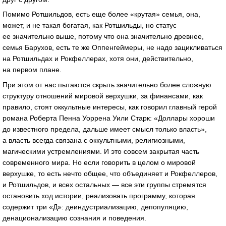
Помимо Ротшильдов, есть еще более «крутая» семья, она,
может, и не такая богатая, как Ротшильды, но статус
ее значительно выше, потому что она значительно древнее,
семья Барухов, есть те же Оппенгеймеры, не надо зацикливаться
на Ротшильдах и Рокфеллерах, хотя они, действительно,
на первом плане.
При этом от нас пытаются скрыть значительно более сложную
структуру отношений мировой верхушки, за финансами, как
правило, стоят оккультные интересы, как говорил главный герой
романа Роберта Пенна Уоррена Уили Старк: «Доллары хороши
до известного предела, дальше имеет смысл только власть»,
а власть всегда связана с оккультными, религиозными,
магическими устремлениями. И это совсем закрытая часть
современного мира. Но если говорить в целом о мировой
верхушке, то есть нечто общее, что объединяет и Рокфеллеров,
и Ротшильдов, и всех остальных — все эти группы стремятся
остановить ход истории, реализовать программу, которая
содержит три «Д»: деиндустриализацию, депопуляцию,
денационализацию сознания и поведения.