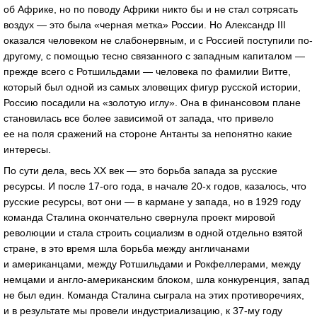
об Африке, но по поводу Африки никто бы и не стал сотрясать
воздух — это была «черная метка» России. Но Александр III
оказался человеком не слабонервным, и с Россией поступили по-
другому, с помощью тесно связанного с западным капиталом —
прежде всего с Ротшильдами — человека по фамилии Витте,
который был одной из самых зловещих фигур русской истории,
Россию посадили на «золотую иглу». Она в финансовом плане
становилась все более зависимой от запада, что привело
ее на поля сражений на стороне Антанты за непонятно какие
интересы.
По сути дела, весь XX век — это борьба запада за русские
ресурсы. И после
17-ого
года, в начале
20-х
годов, казалось, что
русские ресурсы, вот они — в кармане у запада, но в 1929 году
команда Сталина окончательно свернула проект мировой
революции и стала строить социализм в одной отдельно взятой
стране, в это время шла борьба между англичанами
и американцами, между Ротшильдами и Рокфеллерами, между
немцами и англо-американским блоком, шла конкуренция, запад
не был един. Команда Сталина сыграла на этих противоречиях,
и в результате мы провели индустриализацию, к
37-му
году