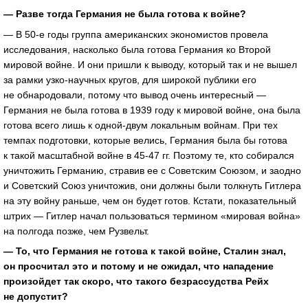
— Разве тогда Германия не была готова к войне?
— В
50-е
годы группа американских экономистов провела
исследования, насколько была готова Германия ко Второй
мировой войне. И они пришли к выводу, который так и не вышел
за рамки узко-научных кругов, для широкой публики его
не обнародовали, потому что вывод очень интересный —
Германия не была готова в 1939 году к мировой войне, она была
готова всего лишь к одной-двум локальным войнам. При тех
темпах подготовки, которые велись, Германия была бы готова
к такой масштабной войне в
45-47 гг.
Поэтому те, кто собирался
уничтожить Германию, стравив ее с Советским Союзом, и заодно
и Советский Союз уничтожив, они должны были толкнуть Гитлера
на эту войну раньше, чем он будет готов. Кстати, показательный
штрих — Гитлер начал пользоваться термином «мировая война»
на полгода позже, чем Рузвельт.
— То, что Германия не готова к такой войне, Сталин знал,
он просчитал это и потому и не ожидал, что нападение
произойдет так скоро, что такого безрассудства Рейх
не допустит?