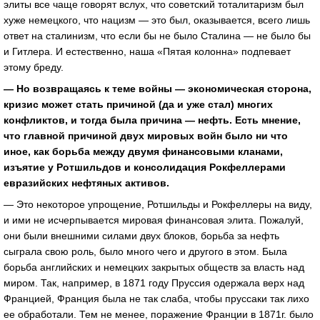
элиты все чаще говорят вслух, что советский тоталитаризм был
хуже немецкого, что нацизм — это был, оказывается, всего лишь
ответ на сталинизм, что если бы не было Сталина — не было бы
и Гитлера. И естественно, наша «Пятая колонна» подпевает
этому бреду.
— Но возвращаясь к теме войны — экономическая сторона,
кризис может стать причиной (да и уже стал) многих
конфликтов, и тогда была причина — нефть. Есть мнение,
что главной причиной двух мировых войн было ни что
иное, как борьба между двумя финансовыми кланами,
изъятие у Ротшильдов и консолидация Рокфеллерами
евразийских нефтяных активов.
— Это некоторое упрощение, Ротшильды и Рокфеллеры на виду,
и ими не исчерпывается мировая финансовая элита. Пожалуй,
они были внешними силами двух блоков, борьба за нефть
сыграла свою роль, было много чего и другого в этом. Была
борьба английских и немецких закрытых обществ за власть над
миром. Так, например, в 1871 году Пруссия одержала верх над
Францией, Франция была не так слаба, чтобы пруссаки так лихо
ее обработали. Тем не менее, поражение Франции в 1871г. было