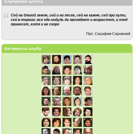
Случайная цитата
Сей на благой земле, сей и на песке, сей на камне, сей при пути,
сей в тернии: все где-нибудь да прозябнет и возрастет, и плод
принесет, хотя и не скоро
Прп. Серафим Саровский
Активисты клуба