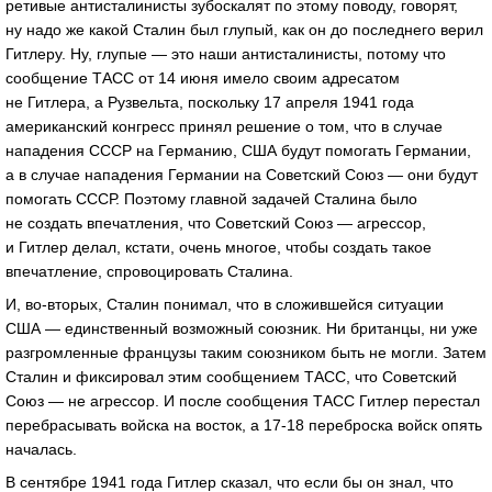
ретивые антисталинисты зубоскалят по этому поводу, говорят,
ну надо же какой Сталин был глупый, как он до последнего верил
Гитлеру. Ну, глупые — это наши антисталинисты, потому что
сообщение ТАСС от 14 июня имело своим адресатом
не Гитлера, а Рузвельта, поскольку 17 апреля 1941 года
американский конгресс принял решение о том, что в случае
нападения СССР на Германию, США будут помогать Германии,
а в случае нападения Германии на Советский Союз — они будут
помогать СССР. Поэтому главной задачей Сталина было
не создать впечатления, что Советский Союз — агрессор,
и Гитлер делал, кстати, очень многое, чтобы создать такое
впечатление, спровоцировать Сталина.
И, во-вторых, Сталин понимал, что в сложившейся ситуации
США — единственный возможный союзник. Ни британцы, ни уже
разгромленные французы таким союзником быть не могли. Затем
Сталин и фиксировал этим сообщением ТАСС, что Советский
Союз — не агрессор. И после сообщения ТАСС Гитлер перестал
перебрасывать войска на восток, а
17-18
переброска войск опять
началась.
В сентябре 1941 года Гитлер сказал, что если бы он знал, что