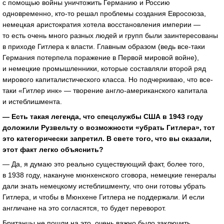
с помощью войны уничтожить Германию и Россию
одновременно, кто-то решал проблемы создания Евросоюза,
немецкая аристократия хотела восстановления империи —
то есть очень много разных людей и групп были заинтересованы
в приходе Гитлера к власти. Главным образом (ведь все-таки
Германия потерпела поражение в Первой мировой войне),
и немецкие промышленники, которые составляли второй ряд
мирового капиталистического класса. Но подчеркиваю, что все-
таки «Гитлер инк» — творение англо-американского капитала
и истеблишмента.
— Есть такая легенда, что спецслужбы США в 1943 году
доложили Рузвельту о возможности «убрать Гитлера», тот
это категорически запретил. В свете того, что вы сказали,
этот факт легко объяснить?
— Да, я думаю это реально существующий факт, более того,
в 1938 году, накануне мюнхенского сговора, немецкие генералы
дали знать немецкому истеблишменту, что они готовы убрать
Гитлера, и чтобы в Мюнхене Гитлера не поддержали. И если
англичане на это согласятся, то будет переворот.
Британцы не пошли на это, очень важно было заключить