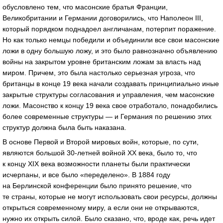
обусловлено тем, что масонские братья Франции,
Великобритании и Германии договорились, что Наполеон III,
который порядком поднадоел англичанам, потерпит поражение.
Но как только немцы победили и объединили все свои масонские
ложи в одну большую ложу, и это было равнозначно объявлению
войны на закрытом уровне британским ложам за власть над
миром. Причем, это была настолько серьезная угроза, что
британцы в конце 19 века начали создавать принципиально иные
закрытые структуры согласования и управления, чем масонские
ложи. Масонство к концу 19 века свое отработало, понадобились
более современные структуры — и Германия по решению этих
структур должна была быть наказана.
В основе Первой и Второй мировых войн, которые, по сути,
являются большой
30-летней
войной XX века, было то, что
к концу XIX века возможности планеты были практически
исчерпаны, и все было «переделено». В 1884 году
на Берлинской конференции было принято решение, что
те страны, которые не могут использовать свои ресурсы, должны
открыться современному миру, а если они не открываются,
нужно их открыть силой. Было сказано, что, вроде как, речь идет