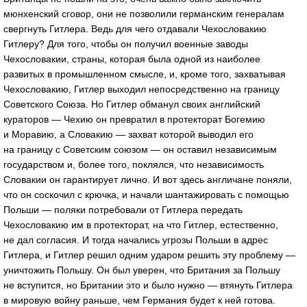
мюнхенский сговор, они не позволили германским генералам
свергнуть Гитлера. Ведь для чего отдавали Чехословакию
Гитлеру? Для того, чтобы он получил военные заводы
Чехословакии, страны, которая была одной из наиболее
развитых в промышленном смысле, и, кроме того, захватывая
Чехословакию, Гитлер выходил непосредственно на границу
Советского Союза. Но Гитлер обманул своих английский
кураторов — Чехию он превратил в протекторат Богемию
и Моравию, а Словакию — захват которой выводил его
на границу с Советским союзом — он оставил независимым
государством и, более того, поклялся, что независимость
Словакии он гарантирует лично. И вот здесь англичане поняли,
что он соскочил с крючка, и начали шантажировать с помощью
Польши — поляки потребовали от Гитлера передать
Чехословакию им в протекторат, на что Гитлер, естественно,
не дал согласия. И тогда начались угрозы Польши в адрес
Гитлера, и Гитлер решил одним ударом решить эту проблему —
уничтожить Польшу. Он был уверен, что Британия за Польшу
не вступится, но Британии это и было нужно — втянуть Гитлера
в мировую войну раньше, чем Германия будет к ней готова.