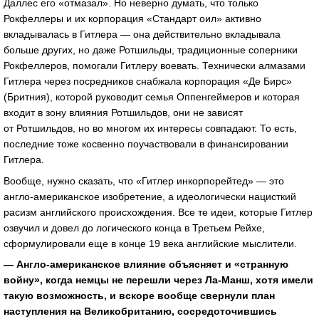
Даллес его «отмазал». Но неверно думать, что только
Рокфеллеры и их корпорация «Стандарт оил» активно
вкладывалась в Гитлера — она действительно вкладывала
больше других, но даже Ротшильды, традиционные соперники
Рокфеллеров, помогали Гитлеру воевать. Технически алмазами
Гитлера через посредников снабжала корпорация «Де Бирс»
(Бритния), которой руководит семья Оппенгеймеров и которая
входит в зону влияния Ротшильдов, они не зависят
от Ротшильдов, но во многом их интересы совпадают. То есть,
последние тоже косвенно поучаствовали в финансировании
Гитлера.
Вообще, нужно сказать, что «Гитлер инкорпорейтед» — это
англо-американское изобретение, а идеологически нацисткий
расизм английского происхождения. Все те идеи, которые Гитлер
озвучил и довел до логического конца в Третьем Рейхе,
сформулировали еще в конце 19 века английские мыслители.
— Англо-американское влияние объясняет и «странную
войну», когда немцы не перешли через Ла-Манш, хотя имели
такую возможность, и вскоре вообще свернули план
наступления на Великобританию, сосредоточившись