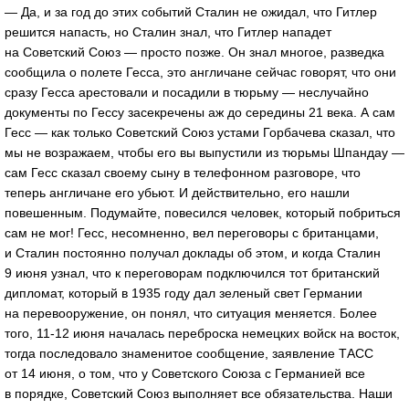
— Да, и за год до этих событий Сталин не ожидал, что Гитлер
решится напасть, но Сталин знал, что Гитлер нападет
на Советский Союз — просто позже. Он знал многое, разведка
сообщила о полете Гесса, это англичане сейчас говорят, что они
сразу Гесса арестовали и посадили в тюрьму — неслучайно
документы по Гессу засекречены аж до середины 21 века. А сам
Гесс — как только Советский Союз устами Горбачева сказал, что
мы не возражаем, чтобы его вы выпустили из тюрьмы Шпандау —
сам Гесс сказал своему сыну в телефонном разговоре, что
теперь англичане его убьют. И действительно, его нашли
повешенным. Подумайте, повесился человек, который побриться
сам не мог! Гесс, несомненно, вел переговоры с британцами,
и Сталин постоянно получал доклады об этом, и когда Сталин
9 июня узнал, что к переговорам подключился тот британский
дипломат, который в 1935 году дал зеленый свет Германии
на перевооружение, он понял, что ситуация меняется. Более
того,
11-12
июня началась переброска немецких войск на восток,
тогда последовало знаменитое сообщение, заявление ТАСС
от 14 июня, о том, что у Советского Союза с Германией все
в порядке, Советский Союз выполняет все обязательства. Наши