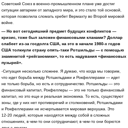
Советский Союз в военно-промышленном плане уже достиг
ситуации автаркии от западного мира, и это стало той основой,
которая позволила сломать хребет Вермахту во Второй мировой
войне.
— Но вот сегодняшний предмет будущих конфликтов —
кризис, тоже был заложен финансовыми кланами? Доллар
слабеет из-за госдолга США, на это в начале
1980-х
годов
США толкнули страну опять-таки Ротшильды — с помощью
знаменитой «рейганомики», то есть надувания «финансовых
пузырей».
-Ситуация несколько сложнее. Я думаю, что когда мы говорим,
что идет борьба между Ротшильдами и Рокфеллерами — идет
не только борьба, но есть и сотрудничество. Ротшильды — это
финансовый капитал, Рокфеллеры — это не только финансовый
капитал, но это еще и реальная экономика. То есть, существуют
зоны, где у них нет противоречий и столкновений, Ротшильдами
и Рокфеллерами не исчерпывается мировая верхушка. Это
12-20 людей,
которые находятся между собой в сложных
отношениях, в чем-то они сотрудничают, в чем-то они борются
друг с другом.