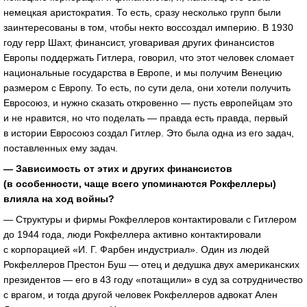
немецкая аристократия. То есть, сразу несколько групп были
заинтересованы в том, чтобы некто воссоздал империю. В 1930
году герр Шахт, финансист, уговаривая других финансистов
Европы поддержать Гитлера, говорил, что этот человек сломает
национальные государства в Европе, и мы получим Венецию
размером с Европу. То есть, по сути дела, они хотели получить
Евросоюз, и нужно сказать откровенно — пусть европейцам это
и не нравится, но что поделать — правда есть правда, первый
в истории Евросоюз создал Гитлер. Это была одна из его задач,
поставленных ему задач.
— Зависимость от этих и других финансистов
(в особенности, чаще всего упоминаются Рокфеллеры)
влияла на ход войны?
— Структуры и фирмы Рокфеллеров контактировали с Гитлером
до 1944 года, люди Рокфеллера активно контактировали
с корпорацией «И. Г. Фарбен индустриал». Один из людей
Рокфеллеров Престон Буш — отец и дедушка двух американских
президентов — его в 43 году «потащили» в суд за сотрудничество
с врагом, и тогда другой человек Рокфеллеров адвокат Ален