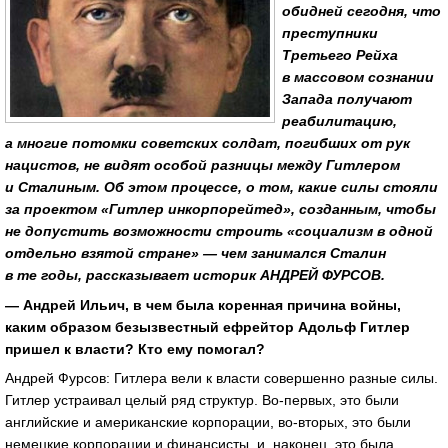
обидней сегодня, что
преступники
Третьего Рейха
в массовом сознании
Запада получают
реабилитацию,
а многие потомки советских солдат, погибших от рук
нацистов, не видят особой разницы между Гитлером
и Сталиным. Об этом процессе, о том, какие силы стояли
за проектом «Гитлер инкорпорейтед», созданным, чтобы
не допустить возможности строить «социализм в одной
отдельно взятой стране» — чем занимался Сталин
в те годы, рассказывает историк АНДРЕЙ ФУРСОВ.
— Андрей Ильич, в чем была коренная причина войны,
каким образом безызвестный ефрейтор Адольф Гитлер
пришел к власти? Кто ему помогал?
Андрей Фурсов: Гитлера вели к власти совершенно разные силы.
Гитлер устраивал целый ряд структур. Во-первых, это были
английские и американские корпорации, во-вторых, это были
немецкие корпорации и финансисты, и, наконец, это была