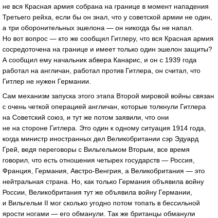
не вся Красная армия собрана на границе в момент нападения
Третьего рейха, если бы он знал, что у советской армии не один,
а три оборонительных эшелона — он никогда бы не напал.
Но вот вопрос — кто же сообщил Гитлеру, что вся Красная армия
сосредоточена на границе и имеет только один эшелон защиты?
А сообщил ему начальник абвера Канарис, и он с 1939 года
работал на англичан, работал против Гитлера, он считал, что
Гитлер не нужен Германии.
Сам механизм запуска этого этапа Второй мировой войны связан
с очень четкой операцией англичан, которые толкнули Гитлера
на Советский союз, и тут же потом заявили, что они
не на стороне Гитлера. Это один к одному ситуация 1914 года,
когда министр иностранных дел Великобритании сэр Эдуард
Грей, ведя переговоры с Вильгельмом Вторым, все время
говорил, что есть отношения четырех государств — Россия,
Франция, Германия, Австро-Венгрия, а Великобритания — это
нейтральная страна. Но, как только Германия объявила войну
России, Великобритания тут же объявила войну Германии,
и Вильгельм II мог сколько угодно потом топать в бессильной
ярости ногами — его обманули. Так же британцы обманули