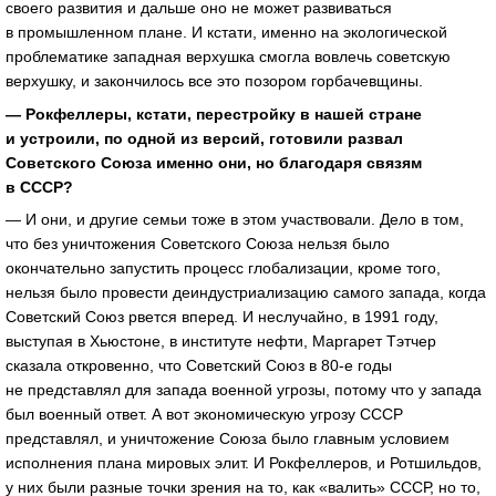
своего развития и дальше оно не может развиваться
в промышленном плане. И кстати, именно на экологической
проблематике западная верхушка смогла вовлечь советскую
верхушку, и закончилось все это позором горбачевщины.
— Рокфеллеры, кстати, перестройку в нашей стране
и устроили, по одной из версий, готовили развал
Советского Союза именно они, но благодаря связям
в СССР?
— И они, и другие семьи тоже в этом участвовали. Дело в том,
что без уничтожения Советского Союза нельзя было
окончательно запустить процесс глобализации, кроме того,
нельзя было провести деиндустриализацию самого запада, когда
Советский Союз рвется вперед. И неслучайно, в 1991 году,
выступая в Хьюстоне, в институте нефти, Маргарет Тэтчер
сказала откровенно, что Советский Союз в
80-е
годы
не представлял для запада военной угрозы, потому что у запада
был военный ответ. А вот экономическую угрозу СССР
представлял, и уничтожение Союза было главным условием
исполнения плана мировых элит. И Рокфеллеров, и Ротшильдов,
у них были разные точки зрения на то, как «валить» СССР, но то,