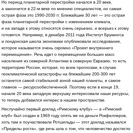
Но период планетарной перестройки начался в 20 веке,
а закончится в
22-м
веке по мнению специалистов, но самая
острая фаза это
1990-2030 гг.
Ближайшие 30 лет — это острая
фаза планетарной перестройки с изменением климата,
и на западе к этому относятся очень серьезно, и всерьез к этому
готовятся. Например, в декабре 2011 года Институт Брукингса
и лондонская школа экономики опубликовали исследование,
которое называется очень скромно «Проект внутреннего
перемещения». Речь идет о перемещении больших масс
населения из северной Атлантики в северную Евразию, то есть
территорию России, которая, по всем прогнозам, в случае
геоклиматической катастрофы на ближайшие
200-300
лет
останется самой стабильной зоной нашей планеты, и самое
главное — ресурсообеспеченной. Поэтому если в конце 19,
начале 20 века западную верхушку интересовали наши ресурсы,
то теперь добавился интерес в нашем пространстве.
Неслучайно первый доклад «Римскому клубу» — а «Римский
клуб» был создан в 1969 году опять же на деньги Рокфеллеров,
хоть там и поучаствовали Ротшильды — этот доклад назывался
«Пределы роста», где речь шла о том, что человечество достигло