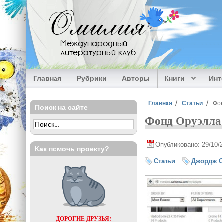
Перейти к основному содержанию
Омилия
Международный
литературный клуб
Главная
Рубрики
Авторы
Книги
Ин
Вы здесь
Главная
Статьи
Фон
Поиск на сайте
Фонд Оруэлла 
Опубликовано: 29/10/
Как помочь проекту?
Статьи
Джордж 
ДОРОГИЕ ДРУЗЬЯ!