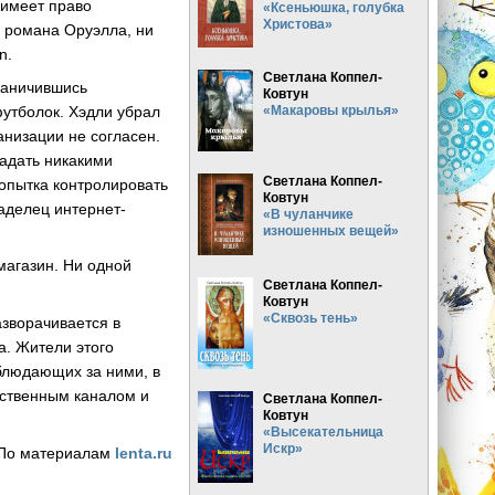
 имеет право
«Ксеньюшка, голубка
Христова»
о романа Оруэлла, ни
n.
Светлана Коппел-
раничившись
Ковтун
утболок. Хэдли убрал
«Макаровы крылья»
анизации не согласен.
ладать никакими
Светлана Коппел-
опытка контролировать
Ковтун
ладелец интернет-
«В чуланчике
изношенных вещей»
магазин. Ни одной
Светлана Коппел-
Ковтун
«Сквозь тень»
азворачивается в
а. Жители этого
блюдающих за ними, в
нственным каналом и
Светлана Коппел-
Ковтун
«Высекательница
Искр»
По материалам
lenta.ru