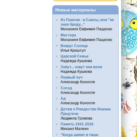
Новые материалы
Из Павлов - в Савлы, или "не
зная броду..."
Монахиня Евфимия Пащенко
Мастера
Монахиня Евфимия Пащенко
Вокруг Солнца
Илья Криштул
Царской Семье
Надежда Кушкова
Зовут... зовут они меня
Надежда Кушкова
Первый луч
Александр Конопля
Сосед
Александр Конопля
Ад
Александр Конопля
Детям о Рождестве Иоанна
Предтечи
Людмила Громова
Память 1941-2026
Михаил Малеин
"Когда шипит в тиши