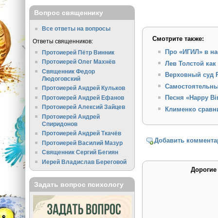
Вопрос священнику
Все ответы на вопросы
Смотрите также:
Ответы священников:
Про «ИГИЛ» в на
Протоиерей Пётр Винник
Протоиерей Олег Махнёв
Лев Толстой как
Священник Федор
Верховный суд 
Людоговский
Самостоятельны
Протоиерей Андрей Кульков
Песня «Happy Bi
Протоиерей Андрей Ефанов
Протоиерей Алексий Зайцев
Клименко сравн
Протоиерей Андрей
Спиридонов
Протоиерей Андрей Ткачёв
Добавить коммента
Протоиерей Василий Мазур
Священник Сергий Бегиян
Иерей Владислав Береговой
Дорогие
Задать вопрос психологу