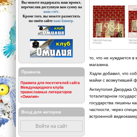
Вы можете поддержать наш проект,
перечислив доступную вам сумму на
наш счёт.
Кроме того, вы можете разместить
на своём сайте
наш баннер.
то, что не нуждается в
магазина.
Правила
Хэдли добавил, что со
майки с возмутившей ф
Правила для посетителей сайта
Международного клуба
Антиутопия Джорджа Ор
православных литераторов
тоталитарном государст
«Омилия»
государства лишены ка
частности, через спец
Вход для авторов
встроенной видеокаме
Войти на сайт