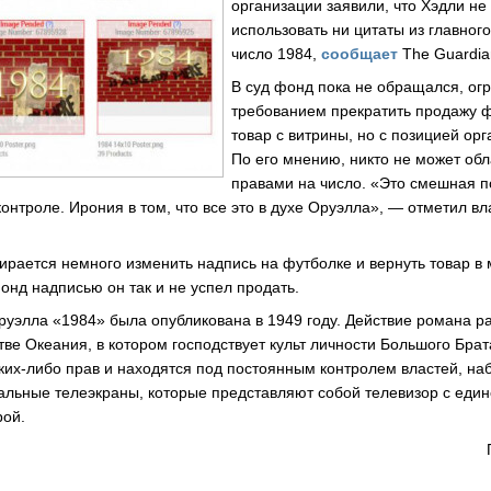
организации заявили, что Хэдли не
использовать ни цитаты из главног
число 1984,
сообщает
The Guardia
В суд фонд пока не обращался, ог
требованием прекратить продажу ф
товар с витрины, но с позицией орг
По его мнению, никто не может об
правами на число. «Это смешная п
 контроле. Ирония в том, что все это в духе Оруэлла», — отметил в
бирается немного изменить надпись на футболке и вернуть товар в 
онд надписью он так и не успел продать.
уэлла «1984» была опубликована в 1949 году. Действие романа р
ве Океания, в котором господствует культ личности Большого Брат
ких-либо прав и находятся под постоянным контролем властей, на
иальные телеэкраны, которые представляют собой телевизор с еди
рой.