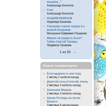
машина..."
Александр Конопля
Снег
Александр Конопля
НАШИМ ВОИНАМ
Надежда Кушкова
Сказание о жене Адера и о
рыжей блуднице
Монахиня Евфимия Пащенко
Можно ли увидеть Бога?
Тайна Святой Троицы
Людмила Громова
1 из 10
→
Новые комментарии
Благодарность мастеру
1 месяц 1 неделя
назад
Дорогой отец Алексий, очень
2 месяца 3 недели
назад
Значение Морока
2 месяца 3 недели
назад
Храни Господь на путях
Вашего
3 месяца 9 часов
назад