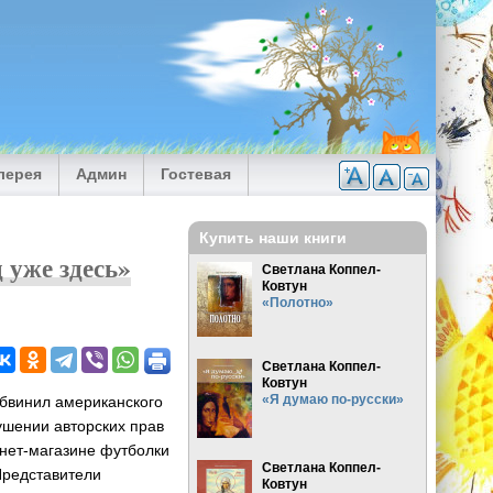
лерея
Админ
Гостевая
Купить наши книги
 уже здесь»
Светлана Коппел-
Ковтун
«Полотно»
Светлана Коппел-
Ковтун
«Я думаю по-русски»
бвинил американского
ушении авторских прав
ернет-магазине футболки
Светлана Коппел-
Представители
Ковтун