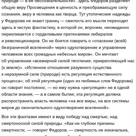
природе — в ее бессознательности». Здесь Федоров разделяет
общую веру Просвещения в ценность и преображающую силу
сознания, веру в человека как творца. Тут утопические надежды
у Федорова не знают границ — смелость его мысли переходит
здесь в чистую фантастику, в которой он, впрочем, неожиданно
перекликается с горделивыми претензиями либералов
и революционеров. Он не боится говорить о «спасении (всей)
безграничной вселенной» через одухотворение и управление
человеком всех громадных небесных миров«. Он мечтает
об управлении «всемирной силой тяготения, прикрепляющей нас
(к земле)». «Истинное отношение разумного существа
к неразумной силе (природе) есть регуляция естественного
процесса»; об этой регуляции (одно из любимых слов Федорова)
он говорит постоянно, — но ему нужна «регуляция» не в одной
области знания, — а в самом бытии; эта регуляция должна
распространить власть человека «на все миры, на все системы
миров до окончательного одухотворения вселенной».
Все эти фантазии имеют в виду победу над смертью, над
смертоносной силой природы. «Как ни глубоки причины
смертности, — говорит Федоров, — смертность не изначальна,