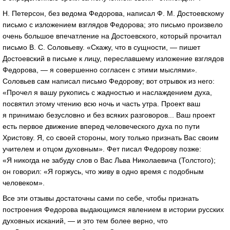
Н. Петерсон, без ведома Федорова, написал Ф. М. Достоевскому
письмо с изложением взглядов Федорова; это письмо произвело
очень большое впечатление на Достоевского, который прочитал
письмо В. С. Соловьеву. «Скажу, что в сущности, — пишет
Достоевский в письме к лицу, переславшему изложение взглядов
Федорова, — я совершенно согласен с этими мыслями».
Соловьев сам написал письмо Федорову; вот отрывок из него:
«Прочел я вашу рукопись с жадностью и наслаждением духа,
посвятил этому чтению всю ночь и часть утра. Проект ваш
я принимаю безусловно и без всяких разговоров... Ваш проект
есть первое движение вперед человеческого духа по пути
Христову. Я, со своей стороны, могу только признать Вас своим
учителем и отцом духовным». Фет писал Федорову позже:
«Я никогда не забуду слов о Вас Льва Николаевича (Толстого);
он говорил: «Я горжусь, что живу в одно время с подобным
человеком».
Все эти отзывы достаточны сами по себе, чтобы признать
построения Федорова выдающимся явлением в истории русских
духовных исканий, — и это тем более верно, что