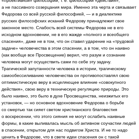
«проективной» философии, т. е. философии «действия»,
а не пассивного созерцания мира. Именно эта черта и связывает
Федорова со всей русской философией, — и в диалектике
русских философских исканий Федорову принадлежит свое
законное место. Слабость всей системы Федорова не в его
исходном вдохновении, не в его жажде «полного и всеобщего
спасения», даже не в том, что он ставил ударение на «трудовой
задаче» человечества в этом спасении, а в том, что он наивно
(как вообще все Просвещение) верил, что разум и сознание
человека могут осуществить сами по себе эту задачу.
Трагической запутанности человека в истории, трагическому
самообессиливанию человечества он противопоставлял свою
оптимистическую веру в исцеляющее влияние «совокупного
действия», свою веру в техническую регуляцию природы. Это
было наивно, это было в духе Просвещенства, неизжитых его
установок, — но основное вдохновение Федорова о борьбе
со смертью так сияет светом христианского благовестия
о воскресении, что этого сияния не могут ослабить наивные
формы, в какие выливалась мысль об активном соучастии людей
в спасении, открытом для нас подвигом Христа. И не то надо
ценить в Федорове, что в свете идеи спасения он с такой