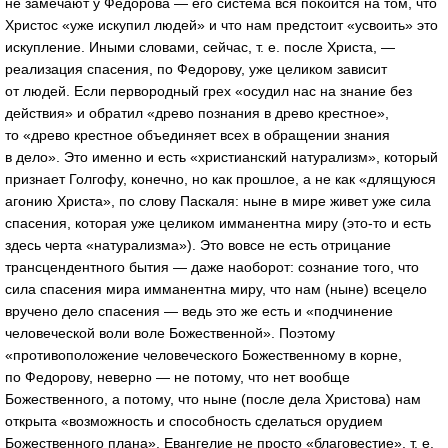
не замечают у Федорова — его система вся покоится на том, что
Христос «уже искупил людей» и что нам предстоит «усвоить» это
искупление. Иными словами, сейчас, т. е. после Христа, —
реализация спасения, по Федорову, уже целиком зависит
от людей. Если первородный грех «осудил нас на знание без
действия» и обратил «древо познания в древо крестное»,
то «древо крестное объединяет всех в обращении знания
в дело». Это именно и есть «христианский натурализм», который
признает Голгофу, конечно, но как прошлое, а не как «длящуюся
агонию Христа», по слову Паскаля: ныне в мире живет уже сила
спасения, которая уже целиком имманентна миру (это-то и есть
здесь черта «натурализма»). Это вовсе не есть отрицание
трансцендентного бытия — даже наоборот: сознание того, что
сила спасения мира имманентна миру, что нам (ныне) всецело
вручено дело спасения — ведь это же есть и «подчинение
человеческой воли воле Божественной». Поэтому
«противоположение человеческого Божественному в корне,
по Федорову, неверно — не потому, что нет вообще
Божественного, а потому, что ныне (после дела Христова) нам
открыта «возможность и способность сделаться орудием
Божественного плана». Евангелие не просто «благовестие», т. е.