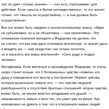
оно не дает «только знание», — оно есть «программа» для
действия. Если «мысль и бытие нетождественны», то это значит
только, что «мысль не осуществлена, — а она должна быть
осуществлена».
Все это может быть сведено к гносеологическому тезису: «Идея
не субъективна, но и не объективна — она проективна». Это
понимание познания заходило у Федорова так далеко, что
он считал, что раз нам дано познавать вселенную, то значит дано
и владеть ею — нам предстоит «не только посетить,
но и населить все миры вселенной». «Сего ради и создан
человек».
Метафизика. Если вчитаться в произведения Федорова, то очень
скоро станет ясным, что 2 болезненных чувства «язвили» его
душу и определяли его мысли и построения. Первое чувство,
которое мучительно томило его, — это чувство людской
разобщенности и отсутствия братских отношений: второе чувство,
может быть, не менее властно владевшее его душой, —
невозможность забыть о всех тех, кто ушел уже из жизни. Как
невозможно не думать о том, что в отношениях живых людей