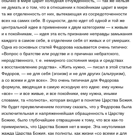
обычно в мире царит холодная отчужденность, — так же нельзя
не думать и о том, что в отношении к покойникам царит в мире
та же отделенность от них, вытекающая из сосредоточенности
всех на самих себе. В сущности, дело идет об одной и той же
центральной идее в применении к двум категориям — к живым
и к покойникам, — идея эта есть признание неправды замыкания
каждого в самом себе, в отделении себя от живых и от умерших.
Одна из основных статей Федорова называется очень типично:
«Вопрос о братстве или родстве и о причинах небратского,
неродственного, т. е. немирного состояния мира и средствах
к восстановлению родства». «Жить нужно, — писал в этой статье
Федоров, — не для себя (эгоизм) и не для других (альтруизм),
а со всеми и для всех». Это очень типичная для Федорова
формула, вводящая в самую исходную его идею: ему нужны
«все» — и все живые, и все покойники, ему нужна, иными
словами, та «полнота», которая входит в понятие Царства Божия.
Не будет преувеличением поэтому сказать, что у Федорова была
исключительная и напряженнейшая обращенность к Царству
Божию, было глубочайшее отвращение к тому, что все как-то
примирились, что Царства Божия нет в мире. Эта неутолимая
жажда Царства Божия, как полноты, как жизни «со всеми и для