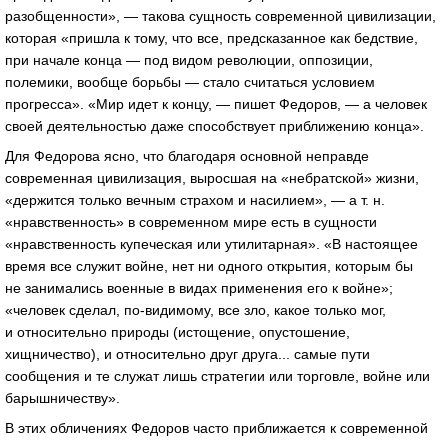
разобщенности», — такова сущность современной цивилизации,
которая «пришла к тому, что все, предсказанное как бедствие,
при начале конца — под видом революции, оппозиции,
полемики, вообще борьбы — стало считаться условием
прогресса». «Мир идет к концу, — пишет Федоров, — а человек
своей деятельностью даже способствует приближению конца».
Для Федорова ясно, что благодаря основной неправде
современная цивилизация, выросшая на «небратской» жизни,
«держится только вечным страхом и насилием», — а т. н.
«нравственность» в современном мире есть в сущности
«нравственность купеческая или утилитарная». «В настоящее
время все служит войне, нет ни одного открытия, которым бы
не занимались военные в видах применения его к войне»;
«человек сделал, по-видимому, все зло, какое только мог,
и относительно природы (истощение, опустошение,
хищничество), и относительно друг друга... самые пути
сообщения и те служат лишь стратегии или торговле, войне или
барышничеству».
В этих обличениях Федоров часто приближается к современной