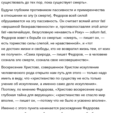
существовать до тех пор, пока существует смерть».
Будучи глубоким противником пассивности и примиренчества
в отношении ко злу (к смерти), Федоров всей силой
обрушивается на эту пассивность. Он считает всякий
amor fati
«вершиной безнравственности» и, противопоставляя этой
amor
fati
«величайшую, безусловную ненависть к Року» —
odium fati
,
Федоров зовет к борьбе со смертью: «смерть, — пишет он, —
есть торжество силы слепой, не нравственной», и «тот
не достоин жизни и свободы, кто не возвратил жизнь тем, от коих
ее получил». «Сама природа, — пишет Федоров, — в человеке
сознала зло смерти, сознала свое несовершенство».
Воскресение Христово, совершенное Христом искупление
человеческого рода открыло нам путь для этого — только надо
иметь в виду, что «христианство по существу не есть только
учение об искуплении, а именно само дело искупления».
Поэтому, по мнению Федорова, «Христово воскресение еще
глубокая тайна для верующих»; «христианство не спасло мир
вполне, — пишет он, —потому что не было и усвоено вполне».
Именно с этого пункта начинается расхождение Федорова