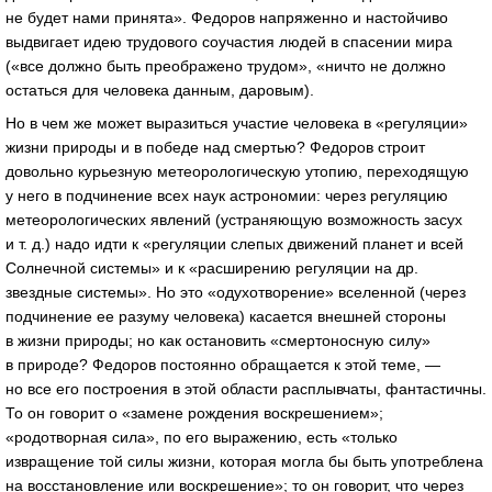
не будет нами принята». Федоров напряженно и настойчиво
выдвигает идею трудового соучастия людей в спасении мира
(«все должно быть преображено трудом», «ничто не должно
остаться для человека данным, даровым).
Но в чем же может выразиться участие человека в «регуляции»
жизни природы и в победе над смертью? Федоров строит
довольно курьезную метеорологическую утопию, переходящую
у него в подчинение всех наук астрономии: через регуляцию
метеорологических явлений (устраняющую возможность засух
и т. д.) надо идти к «регуляции слепых движений планет и всей
Солнечной системы» и к «расширению регуляции на др.
звездные системы». Но это «одухотворение» вселенной (через
подчинение ее разуму человека) касается внешней стороны
в жизни природы; но как остановить «смертоносную силу»
в природе? Федоров постоянно обращается к этой теме, —
но все его построения в этой области расплывчаты, фантастичны.
То он говорит о «замене рождения воскрешением»;
«родотворная сила», по его выражению, есть «только
извращение той силы жизни, которая могла бы быть употреблена
на восстановление или воскрешение»; то он говорит, что через