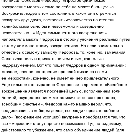
что писал Соловьев Федорову: «Простое физическое
воскресение мертвых само по себе не может быть целью.
Воскресить людей в том состоянии, в каком они стремятся
пожирать друг друга, воскресить человечество на степени
каннибализма было бы и невозможно и совершенно
нежелательно...» Идея «имманентного воскрешения»
направляла мысль Федорова в сторону уяснения реальных путей
к этому «имманентному воскрешению». Но если внимательно
отнестись к самому замыслу Федорова, то, конечно, замечания
Соловьева нельзя признать не чем иным, как только
недоразумением. Вот что пишет Федоров в одном примечании:
«точное, слепое повторение прошлой жизни со всеми
ее мерзостями, конечно, не имеет ничего привлекательного».
Еще сильнее это выражено Федоровым в др. месте: «Всеобщее
воскрешение является последней целью, исполнением воли
Божией, осуществлением метафизического совершенства,
всеобщим счастьем». Федоров как-то наивно верил, что,
соединившись в «общем деле», все люди через это «общее
дело» (воскрешение усопших) внутренне преобразятся так, что
все «мерзости» станут просто невозможны. Тут, по-видимому,
действовало то убеждение, что само объединение людей (для