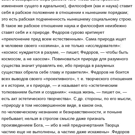
изменения сущего в идеальное), философия (как и наука) ставит
себя в рабское положение в отношении к нынешним порядкам;
это есть рабская подчиненность нынешнему социальному строю.
В такое же рабское отношение наука и философия неизбежно
ставят себя и к природе. Федоров сурово критикует
«преклонение пред всем естественным». Сама природа ищет
в человеке своего «хозяина», а не только «исследователя»:
«космос нуждается в разуме, — пишет, Федоров, — чтобы быть
космосом, а не хаосом». Повиноваться природе для разумного
существа значит управлять ею, ибо природа в разумных
существах обрела себе главу и правителя«. Федоров не боится
всех выводов своего «проективного», т. е. творческого отношения
и к истории, и к природе, — и называет его «эстетическим
толкованием бытия и создания»: «наша жизнь, — пишет он, —
есть акт эстетического творчества». С др. стороны, по его мысли,
«природу в том несовершенном виде, в каком она,
по человеческому незнанию и безнравственности, и поныне
пребывает, нельзя в строгом смысле даже признать
произведением Бога, — ибо в ней предначертания Творца
частию еще не выполнены, а частию даже искажены» .Федоров