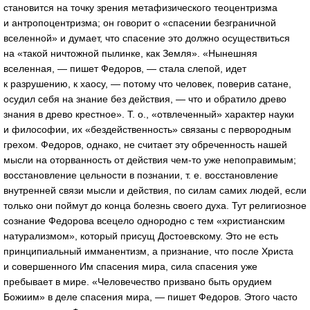
становится на точку зрения метафизического теоцентризма
и антропоцентризма; он говорит о «спасении безграничной
вселенной» и думает, что спасение это должно осуществиться
на «такой ничтожной пылинке, как Земля». «Нынешняя
вселенная, — пишет Федоров, — стала слепой, идет
к разрушению, к хаосу, — потому что человек, поверив сатане,
осудил себя на знание без действия, — что и обратило древо
знания в древо крестное». Т. о., «отвлеченный» характер науки
и философии, их «бездейственность» связаны с первородным
грехом. Федоров, однако, не считает эту обреченность нашей
мысли на оторванность от действия чем-то уже непоправимым;
восстановление цельности в познании, т. е. восстановление
внутренней связи мысли и действия, по силам самих людей, если
только они поймут до конца болезнь своего духа. Тут религиозное
сознание Федорова всецело однородно с тем «христианским
натурализмом», который присущ Достоевскому. Это не есть
принципиальный имманентизм, а признание, что после Христа
и совершенного Им спасения мира, сила спасения уже
пребывает в мире. «Человечество призвано быть орудием
Божиим» в деле спасения мира, — пишет Федоров. Этого часто