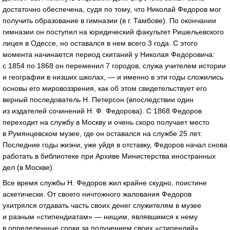
достаточно обеспечена, судя по тому, что Николай Федоров мог
получить образование в гимназии (в г. Тамбове). По окончании
гимназии он поступил на юридический факультет Ришельевского
лицея в Одессе, но оставался в нем всего 3 года. С этого
момента начинается период скитаний у Николая Федоровича:
с 1854 по 1868 он переменил 7 городов, служа учителем истории
и географии в низших школах, — и именно в эти годы сложились
основы его мировоззрения, как об этом свидетельствует его
верный последователь Н. Петерсон (впоследствии один
из издателей сочинений Н. Ф. Федорова). С 1868 Федоров
переходит на службу в Москву и очень скоро получает место
в Румянцевском музее, где он оставался на службе 25 лет.
Последние годы жизни, уже уйдя в отставку, Федоров начал снова
работать в библиотеке при Архиве Министерства иностранных
дел (в Москве).
Все время службы Н. Федоров жил крайне скудно, поистине
аскетически. От своего ничтожного жалования Федоров
ухитрялся отдавать часть своих денег служителям в музее
и разным «стипендиатам» — нищим, являвшимся к нему
в определенные сроки за получением своих «стипендий».