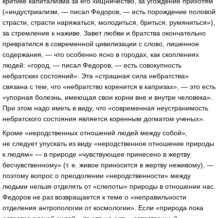
критике капитализма за его хищничество, за угождение прихотям
(«индустриализм, — писал Федоров, — есть порождение половой
страсти, страсти наряжаться, молодиться, бриться, румяниться»),
за стремление к наживе. Завет любви и братства окончательно
превратился в современной цивилизации с слово, лишенное
содержания, — что особенно ясно в городах, как скоплениях
людей: «город, — писал Федоров, — есть совокупность
небратских состояний». Эта «страшная сила небратства»
связана с тем, что «небратство коренится в капризах», — это есть
«упорная болезнь, имеющая свои корни вне и внутри человека».
При этом надо иметь в виду, что «современная неустранимость
небратского состояния является коренным догматом ученых».
Кроме «неродственных отношений людей между собой»,
не следует упускать из виду «неродственное отношение природы
к людям» — в природе «чувствующее принесено в жертву
бесчувственному» (т. е. живое приносится в жертву неживому), —
поэтому вопрос о преодолении «неродственности» между
людьми нельзя отделять от «слепоты» природы в отношении нас.
Федоров не раз возвращается к теме о «неправильности
отделения антропологии от космологии». Если «природа пока