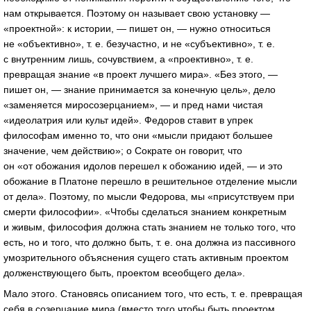
нам открывается. Поэтому он называет свою установку —
«проектной»: к истории, — пишет он, — нужно относиться
не «объективно», т. е. безучастно, и не «субъективно», т. е.
с внутренним лишь, сочувствием, а «проективно», т. е.
превращая знание «в проект лучшего мира». «Без этого, —
пишет он, — знание принимается за конечную цель», дело
«заменяется миросозерцанием», — и пред нами чистая
«идеолатрия или культ идей». Федоров ставит в упрек
философам именно то, что они «мысли придают большее
значение, чем действию»; о Сократе он говорит, что
он «от обожания идолов перешел к обожанию идей, — и это
обожание в Платоне перешло в решительное отделение мысли
от дела». Поэтому, по мысли Федорова, мы «присутствуем при
смерти философии». «Чтобы сделаться знанием конкретным
и живым, философия должна стать знанием не только того, что
есть, но и того, что должно быть, т. е. она должна из пассивного
умозрительного объяснения сущего стать активным проектом
долженствующего быть, проектом всеобщего дела».
Мало этого. Становясь описанием того, что есть, т. е. превращая
себя в созерцание мира (вместо того чтобы быть проектом