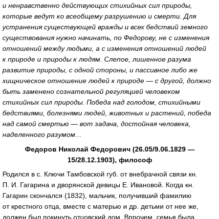
и ненравственно действующих стихийных сил природы,
которые ведут ко всеобщему разрушению и смерти. Для
устранения существующей вражды и всех бедствий земного
существования нужно начинать, по Федорову, не с изменения
отношений между людьми, а с изменения отношений людей
к природе и природы к людям. Слепое, лишенное разума
развитие природы, с одной стороны, и пассивное либо же
хищническое отношение людей к природе — с другой, должно
быть заменено сознательной регуляцией человеком
стихийных сил природы. Победа над голодом, стихийными
бедствиями, болезнями людей, животных и растений, победа
над самой смертью — вот задача, достойная человека,
наделенного разумом.
..
Федоров Николай Федорович (26.05/9.06.1829 —
15/28.12.1903), философ
Родился в с. Ключи Тамбовской губ. от внебрачной связи кн.
П. И. Гагарина и дворянской девицы Е. Ивановой. Когда кн.
Гагарин скончался (1832), мальчик, получивший фамилию
от крестного отца, вместе с матерью и др. детьми от нее же,
должен был покинуть отцовский дом. Впрочем, семья была