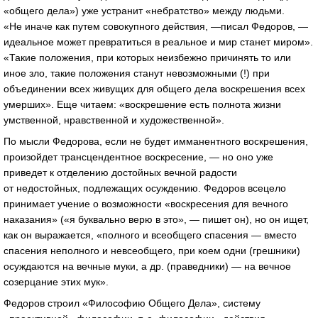
«общего дела») уже устранит «небратство» между людьми.
«Не иначе как путем совокупного действия, —писал Федоров, —
идеальное может превратиться в реальное и мир станет миром».
«Такие положения, при которых неизбежно причинять то или
иное зло, такие положения станут невозможными (!) при
объединении всех живущих для общего дела воскрешения всех
умерших». Еще читаем: «воскрешение есть полнота жизни
умственной, нравственной и художественной».
По мысли Федорова, если не будет имманентного воскрешения,
произойдет трансцендентное воскресение, — но оно уже
приведет к отделению достойных вечной радости
от недостойных, подлежащих осуждению. Федоров всецело
принимает учение о возможности «воскресения для вечного
наказания» («я буквально верю в это», — пишет он), но он ищет,
как он выражается, «полного и всеобщего спасения — вместо
спасения неполного и невсеобщего, при коем одни (грешники)
осуждаются на вечные муки, а др. (праведники) — на вечное
созерцание этих мук».
Федоров строил «Философию Общего Дела», систему