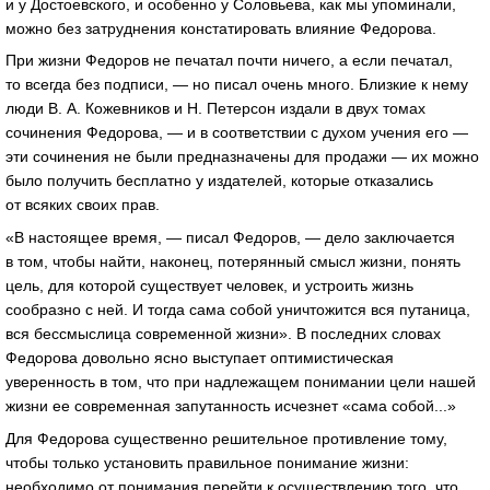
и у Достоевского, и особенно у Соловьева, как мы упоминали,
можно без затруднения констатировать влияние Федорова.
При жизни Федоров не печатал почти ничего, а если печатал,
то всегда без подписи, — но писал очень много. Близкие к нему
люди В. А. Кожевников и Н. Петерсон издали в двух томах
сочинения Федорова, — и в соответствии с духом учения его —
эти сочинения не были предназначены для продажи — их можно
было получить бесплатно у издателей, которые отказались
от всяких своих прав.
«В настоящее время, — писал Федоров, — дело заключается
в том, чтобы найти, наконец, потерянный смысл жизни, понять
цель, для которой существует человек, и устроить жизнь
сообразно с ней. И тогда сама собой уничтожится вся путаница,
вся бессмыслица современной жизни». В последних словах
Федорова довольно ясно выступает оптимистическая
уверенность в том, что при надлежащем понимании цели нашей
жизни ее современная запутанность исчезнет «сама собой...»
Для Федорова существенно решительное противление тому,
чтобы только установить правильное понимание жизни:
необходимо от понимания перейти к осуществлению того, что