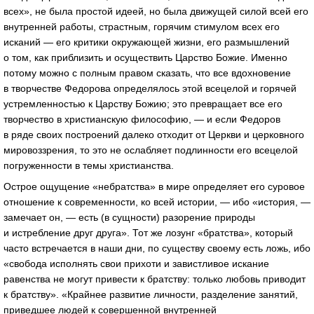
всех», не была простой идеей, но была движущей силой всей его
внутренней работы, страстным, горячим стимулом всех его
исканий — его критики окружающей жизни, его размышлений
о том, как приблизить и осуществить Царство Божие. Именно
потому можно с полным правом сказать, что все вдохновение
в творчестве Федорова определялось этой всецелой и горячей
устремленностью к Царству Божию; это превращает все его
творчество в христианскую философию, — и если Федоров
в ряде своих построений далеко отходит от Церкви и церковного
мировоззрения, то это не ослабляет подлинности его всецелой
погруженности в темы христианства.
Острое ощущение «небратства» в мире определяет его суровое
отношение к современности, ко всей истории, — ибо «история, —
замечает он, — есть (в сущности) разорение природы
и истребление друг друга». Тот же лозунг «братства», который
часто встречается в наши дни, по существу своему есть ложь, ибо
«свобода исполнять свои прихоти и завистливое искание
равенства не могут привести к братству: только любовь приводит
к братству». «Крайнее развитие личности, разделение занятий,
приведшее людей к совершенной внутренней