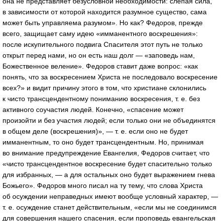
она не представляет безусловной необходимости: слепая сила,
в зависимости от которой находится разумное существо, сама
может быть управляема разумом». Но как? Федоров, прежде
всего, защищает саму идею «имманентного воскрешения»:
после искупительного подвига Спасителя этот путь не только
открыт перед нами, но он есть наш долг — «заповедь нам,
Божественное веление». Федоров ставит даже вопрос: «как
понять, что за воскресением Христа не последовало воскресение
всех?» и видит причину этого в том, что христиане склонились
к чисто трансцендентному пониманию воскресения, т. е. без
активного соучастия людей. Конечно, «спасение может
произойти и без участия людей; если только они не объединятся
в общем деле (воскрешения)», — т. е. если оно не будет
имманентным, то оно будет трансцендентным. Но, принимая
во внимание предупреждение Евангелия, Федоров считает, что
«чисто трансцендентное воскресение будет спасительно только
для избранных, — а для остальных оно будет выражением гнева
Божьего». Федоров много писал на ту тему, что слова Христа
об осуждении неправедных имеют вообще условный характер, —
т. е. осуждение станет действительным, «если мы не соединимся
для совершения нашего спасения, если проповедь евангельская