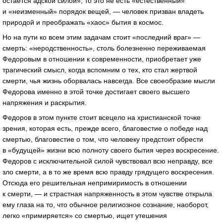
остается адской силой», то это не есть «естественный»
и «неизменный» порядок вещей, — человек призван владеть
природой и преображать «хаос» бытия в космос.
Но на пути ко всем этим задачам стоит «последний враг» —
смерть: «неродственность», столь болезненно переживаемая
Федоровым в отношении к современности, приобретает уже
трагический смысл, когда вспомним о тех, кто стал жертвой
смерти, чья жизнь оборвалась навсегда. Все своеобразие мысли
Федорова именно в этой точке достигает своего высшего
напряжения и раскрытия.
Федоров в этом пункте стоит всецело на христианской точке
зрения, которая есть, прежде всего, благовестие о победе над
смертью, благовестие о том, что человеку предстоит обрести
в «будущей» жизни всю полноту своего бытия через воскресение.
Федоров с исключительной силой чувствовал всю неправду, все
зло смерти, а в то же время всю правду грядущего воскресения.
Отсюда его решительная непримиримость в отношении
к смерти, — и страстная напряженность в этом чувстве открыла
ему глаза на то, что обычное религиозное сознание, наоборот,
легко «примиряется» со смертью, ищет утешения