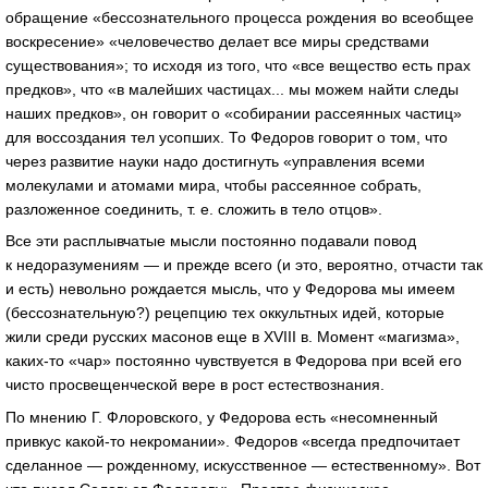
обращение «бессознательного процесса рождения во всеобщее
воскресение» «человечество делает все миры средствами
существования»; то исходя из того, что «все вещество есть прах
предков», что «в малейших частицах... мы можем найти следы
наших предков», он говорит о «собирании рассеянных частиц»
для воссоздания тел усопших. То Федоров говорит о том, что
через развитие науки надо достигнуть «управления всеми
молекулами и атомами мира, чтобы рассеянное собрать,
разложенное соединить, т. е. сложить в тело отцов».
Все эти расплывчатые мысли постоянно подавали повод
к недоразумениям — и прежде всего (и это, вероятно, отчасти так
и есть) невольно рождается мысль, что у Федорова мы имеем
(бессознательную?) рецепцию тех оккультных идей, которые
жили среди русских масонов еще в XVIII в. Момент «магизма»,
каких-то «чар» постоянно чувствуется в Федорова при всей его
чисто просвещенческой вере в рост естествознания.
По мнению Г. Флоровского, у Федорова есть «несомненный
привкус какой-то некромании». Федоров «всегда предпочитает
сделанное — рожденному, искусственное — естественному». Вот