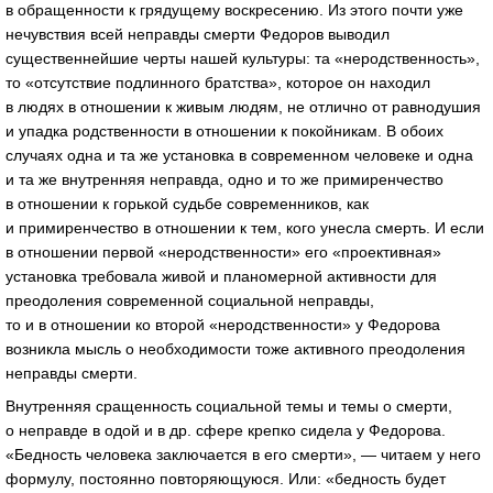
в обращенности к грядущему воскресению. Из этого почти уже
нечувствия всей неправды смерти Федоров выводил
существеннейшие черты нашей культуры: та «неродственность»,
то «отсутствие подлинного братства», которое он находил
в людях в отношении к живым людям, не отлично от равнодушия
и упадка родственности в отношении к покойникам. В обоих
случаях одна и та же установка в современном человеке и одна
и та же внутренняя неправда, одно и то же примиренчество
в отношении к горькой судьбе современников, как
и примиренчество в отношении к тем, кого унесла смерть. И если
в отношении первой «неродственности» его «проективная»
установка требовала живой и планомерной активности для
преодоления современной социальной неправды,
то и в отношении ко второй «неродственности» у Федорова
возникла мысль о необходимости тоже активного преодоления
неправды смерти.
Внутренняя сращенность социальной темы и темы о смерти,
о неправде в одой и в др. сфере крепко сидела у Федорова.
«Бедность человека заключается в его смерти», — читаем у него
формулу, постоянно повторяющуюся. Или: «бедность будет