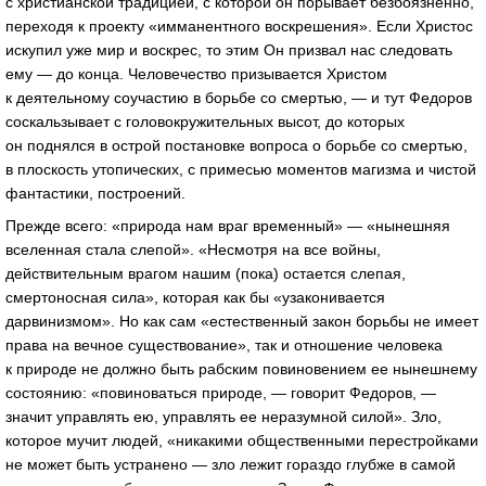
с христианской традицией, с которой он порывает безбоязненно,
переходя к проекту «имманентного воскрешения». Если Христос
искупил уже мир и воскрес, то этим Он призвал нас следовать
ему — до конца. Человечество призывается Христом
к деятельному соучастию в борьбе со смертью, — и тут Федоров
соскальзывает с головокружительных высот, до которых
он поднялся в острой постановке вопроса о борьбе со смертью,
в плоскость утопических, с примесью моментов магизма и чистой
фантастики, построений.
Прежде всего: «природа нам враг временный» — «нынешняя
вселенная стала слепой». «Несмотря на все войны,
действительным врагом нашим (пока) остается слепая,
смертоносная сила», которая как бы «узаконивается
дарвинизмом». Но как сам «естественный закон борьбы не имеет
права на вечное существование», так и отношение человека
к природе не должно быть рабским повиновением ее нынешнему
состоянию: «повиноваться природе, — говорит Федоров, —
значит управлять ею, управлять ее неразумной силой». Зло,
которое мучит людей, «никакими общественными перестройками
не может быть устранено — зло лежит гораздо глубже в самой