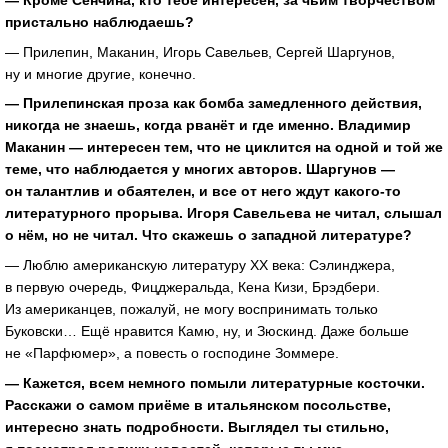
пристально наблюдаешь?
— Прилепин, Маканин, Игорь Савельев, Сергей Шаргунов,
ну и многие другие, конечно.
— Прилепинская проза как бомба замедленного действия,
никогда не знаешь, когда рванёт и где именно. Владимир
Маканин — интересен тем, что не циклится на одной и той же
теме, что наблюдается у многих авторов. Шаргунов —
он талантлив и обаятелен, и все от него ждут
какого-то
литературного прорыва. Игоря Савельева не читал, слышал
о нём, но не читал. Что скажешь о западной литературе?
— Люблю американскую литературу XX века: Сэлинджера,
в первую очередь, Фицджеральда, Кена Кизи, Брэдбери.
Из американцев, пожалуй, не могу воспринимать только
Буковски… Ещё нравится Камю, ну, и Зюскинд. Даже больше
не «Парфюмер», а повесть о господине Зоммере.
— Кажется, всем немного помыли литературные косточки.
Расскажи о самом приёме в итальянском посольстве,
интересно знать подробности. Выглядел ты стильно,