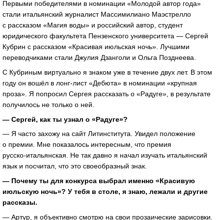
Первыми победителями в номинации «Молодой автор года»
стали итальянский журналист Массимилиано Маэстрелло
с рассказом «Магия воды» и российский автор, студент
юридического факультета Пензенского университета — Сергей
Кубрин с рассказом «Красивая июльская ночь». Лучшими
переводчиками стали Джулия Дзанголи и Ольга Позднеева.
С Кубриным виртуально я знаком уже в течение двух лет. В этом
году он вошёл в
лонг-лист
«Дебюта» в номинации «крупная
проза». Я попросил Сергея рассказать о «Радуге», в результате
получилось не только о ней.
— Сергей, как ты узнал о «Радуге»?
— Я часто захожу на сайт Литинститута. Увидел положение
о премии. Мне показалось интересным, что премия
русско-итальянская
. Не так давно я начал изучать итальянский
язык и посчитал, что это своеобразный знак.
— Почему ты для конкурса выбрал именно «Красивую
июльскую ночь»? У тебя в столе, я знаю, лежали и другие
рассказы.
— Артур, я объективно смотрю на свои прозаические зарисовки.