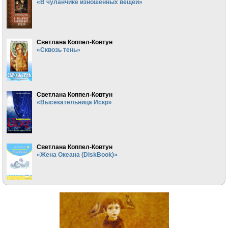
«В чуланчике изношенных вещей»
Светлана Коппел-Ковтун
«Сквозь тень»
Светлана Коппел-Ковтун
«Высекательница Искр»
Светлана Коппел-Ковтун
«Жена Океана (DiskBook)»