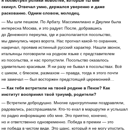
я посмотрел ролики новостей, которые ты мне
скинул. Отвечал умно, держался уверенно и даже
раскованно. Одним словом, молодец.
— Мы шли пешком. По Арбату. Массимилиано и Джулии была
интересна Москва, и это радует. После, добравшись
до Денежного переулка, где и располагается посольство,
мы двинулись через ворота. Нас прогнал
какой-то
охранник,
накричал, проявив истинный русский характер. Нашли звонок,
итальянцы поговорили на родном языке с представителем
из посольства, и нас пропустили. Посольство оказалось
удивительно красивым. Я ни разу не бывал в посольствах. Всё
с шиком, с блеском, размахом — правда, тогда я этого почти
не замечал — был восторжен предстоящей церемонией…
— Как тебя встретили на твоей родине в Пензе? Как
институт воспринял твой триумф, родители?
— Встретили добродушно. Многие одногруппники поздравляли,
радовались, расспрашивали.
Кто-то
ехал в маршрутке и услышал
по радио информацию обо мне. Это приятно, конечно,
но и ответственно одновременно. Победа в премии — это
не победа в чистом виде. Это шанс, который я не могу упустить.