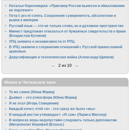
Наталья Нарочницкая: «Приговор России вынесен и обжалованию
не подлежит»
Петр I: pro et contra. Сохранение суверенитета, абсолютизм и
рывок к империи
Русский язык — это не только слово, но и духовное пространство
Минюст предложил отказаться от бумажных свидетельств о браке
(Владислав Куликов)
УПЦ заявила о независимости от РПЦ
В УПЦ заявили о сохранении отношений с Русской православной
церковью
Дерусификация и теологическая война (Александр Щипков)
←
2 из 10
→
Новое в Читальном зале
То же самое (Юнна Мориц)
Дьявол – это атмосфера (Юнна Мориц)
Я не лгал (Игорь Северянин)
Каждый хочет, чтоб «я» - это сразу же было «мы»
И каждый росток утверждает: «Я сам» (Лариса Миллер)
В вопросах веры недопустимо следовать только дипломатии
(Митрополит Иерофей (Влахос)