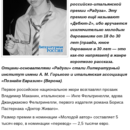
российско-итальянской
премии «Радуга». Эту
премию ещё называют
«Дебют-2»
, ибо вручается
исключительно молодым
дарованиям от 18 до 30
лет (правда, юное
дарование в 30 лет — это
как-то
напрягает) в жанре
короткого рассказа.
Отцами-основателями
«Радуги» стали Литературный
институт имени
А. М. Горького
и итальянская ассоциация
«Познаём Евразию» (Верона)
.
Первое российское национальное жюри возглавлял прозаик
Владимир Маканин, итальянское — Инге Фельтринелли, вдова
Джанджакомо Фельтринелли, первого издателя романа Бориса
Пастернака «Доктор Живаго».
Размер премии в номинации «Молодой автор» составляет 5
тысяч евро, в номинации «перевод» — 2,5 тысячи евро.