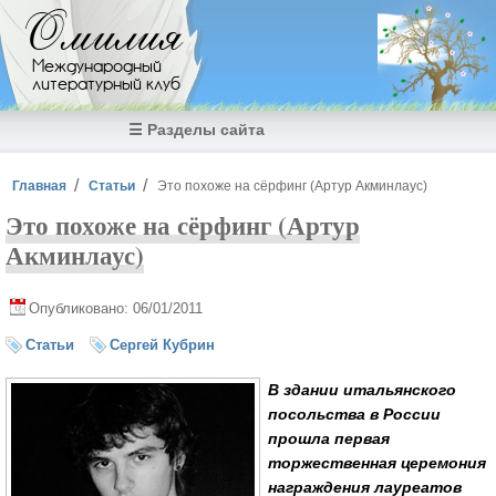
Перейти к основному содержанию
Омилия
Международный
литературный клуб
☰ Разделы сайта
Вы здесь
Главная
Статьи
Это похоже на сёрфинг (Артур Акминлаус)
Это похоже на сёрфинг (Артур
Акминлаус)
Опубликовано: 06/01/2011
Статьи
Сергей Кубрин
В здании итальянского
посольства в России
прошла первая
торжественная церемония
награждения лауреатов