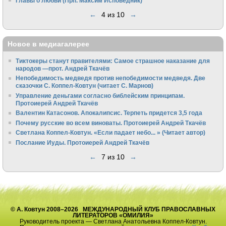
Главы о любви (Прп. Максим Исповедник)
←
4 из 10
→
Новое в медиагалерее
Тиктокеры станут правителями: Самое страшное наказание для
народов —прот. Андрей Ткачёв
Непобедимость медведя против непобедимости медведя. Две
сказочки С. Коппел-Ковтун (читает С. Марнов)
Управление деньгами согласно библейским принципам.
Протоиерей Андрей Ткачёв
Валентин Катасонов. Апокалипсис. Терпеть придется 3,5 года
Почему русские во всем виноваты. Протоиерей Андрей Ткачёв
Светлана Коппел-Ковтун. «Если падает небо... » (Читает автор)
Послание Иуды. Протоиерей Андрей Ткачёв
←
7 из 10
→
© А. Ковтун 2008–2026 МЕЖДУНАРОДНЫЙ КЛУБ ПРАВОСЛАВНЫХ
ЛИТЕРАТОРОВ «ОМИЛИЯ»
Руководитель проекта — Светлана Анатольевна Коппел-Ковтун.