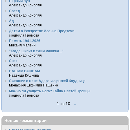
Первый луч
Александр Конопля
Сосед
Александр Конопля
Ад
Александр Конопля
Детям о Рождестве Иоанна Предтечи
Людмила Громова
Память 1941-2026
Михаил Малеин
"Когда шипит в тиши машина..."
Александр Конопля
Снег
Александр Конопля
НАШИМ ВОИНАМ
Надежда Кушкова
Сказание о жене Адера и о рыжей блуднице
Монахиня Евфимия Пащенко
Можно ли увидеть Бога? Тайна Святой Троицы
Людмила Громова
1 из 10
→
Новые комментарии