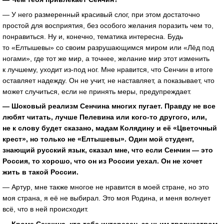
— У него размеренный красивый слог, при этом достаточно
простой для восприятия, без особого желания поразить чем то,
понравиться. Ну и, конечно, тематика интересна. Будь
то «Елтышевы» со своим разрушающимся миром или «Лёд под
ногами», где тот же мир, а точнее, желание мир этот изменить
к лучшему, уходит
из-под
ног. Мне нравится, что Сенчин в итоге
оставляет надежду. Он не учит, не наставляет, а показывает, что
может случиться, если не принять меры, предупреждает.
— Шоковый реализм Сенчина многих пугает. Правду не все
любят читать, лучше Пелевина или
кого-то
другого, или,
не к слову будет сказано, мадам Колядину и её «Цветочный
крест», но только не «Елтышевы». Один мой студент,
знающий русский язык, сказал мне, что если Сенчин — это
Россия, то хорошо, что он из России уехал. Он не хочет
жить в такой России.
— Артур, мне также многое не нравится в моей стране, но это
моя страна, я её не выбирал. Это моя Родина, и меня волнует
всё, что в ней происходит.
— Кроме Сенчина, кто тебе интересен, за чьим творчеством