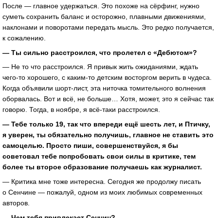
После — главное удержаться. Это похоже на сёрфинг, нужно
суметь сохранить баланс и осторожно, плавными движениями,
наклонами и поворотами передать мысль. Это редко получается,
к сожалению.
— Ты сильно расстроился, что пролетел с «Дебютом»?
— Не то что расстроился. Я привык жить ожиданиями, ждать
чего-то
хорошего, с
каким-то
детским восторгом верить в чудеса.
Когда объявили
шорт-лист
, эта ниточка томительного волнения
оборвалась. Вот и всё, не больше… Хотя, может, это я сейчас так
говорю. Тогда, в ноябре, я
всё-таки
расстроился.
— Тебе только 19, так что впереди ещё шесть лет, и Птичку,
я уверен, ты обязательно получишь, главное не ставить это
самоцелью. Просто пиши, совершенствуйся, я бы
советовал тебе попробовать свои силы в критике, тем
более ты второе образование получаешь как журналист.
— Критика мне тоже интересна. Сегодня же продолжу писать
о Сенчине — пожалуй, одном из моих любимых современных
авторов.
— Чем тебя привлекает Сенчин?