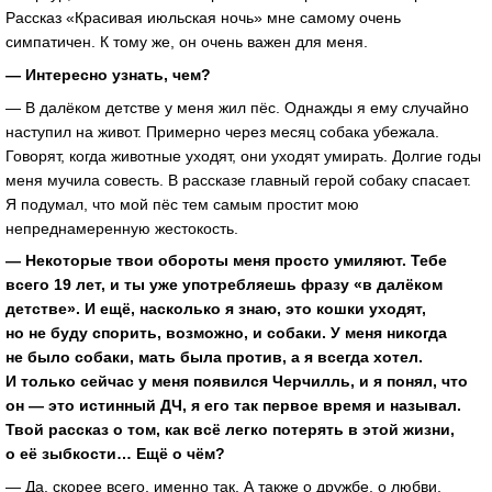
Рассказ «Красивая июльская ночь» мне самому очень
симпатичен. К тому же, он очень важен для меня.
— Интересно узнать, чем?
— В далёком детстве у меня жил пёс. Однажды я ему случайно
наступил на живот. Примерно через месяц собака убежала.
Говорят, когда животные уходят, они уходят умирать. Долгие годы
меня мучила совесть. В рассказе главный герой собаку спасает.
Я подумал, что мой пёс тем самым простит мою
непреднамеренную жестокость.
— Некоторые твои обороты меня просто умиляют. Тебе
всего 19 лет, и ты уже употребляешь фразу «в далёком
детстве». И ещё, насколько я знаю, это кошки уходят,
но не буду спорить, возможно, и собаки. У меня никогда
не было собаки, мать была против, а я всегда хотел.
И только сейчас у меня появился Черчилль, и я понял, что
он — это истинный ДЧ, я его так первое время и называл.
Твой рассказ о том, как всё легко потерять в этой жизни,
о её зыбкости… Ещё о чём?
— Да, скорее всего, именно так. А также о дружбе, о любви,