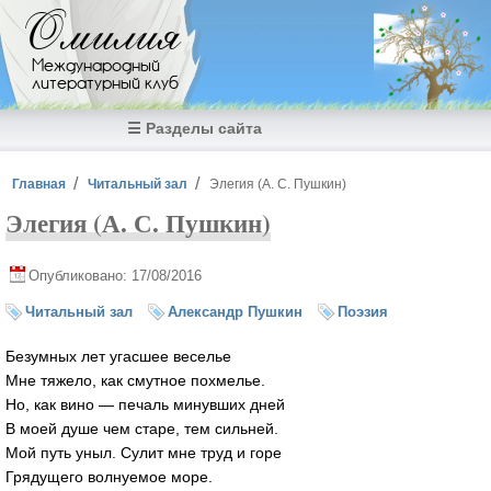
Перейти к основному содержанию
Омилия
Международный
литературный клуб
☰ Разделы сайта
Вы здесь
Главная
Читальный зал
Элегия (А. С. Пушкин)
Элегия (А. С. Пушкин)
Опубликовано: 17/08/2016
Читальный зал
Александр Пушкин
Поэзия
Безумных лет угасшее веселье
Мне тяжело, как смутное похмелье.
Но, как вино — печаль минувших дней
В моей душе чем старе, тем сильней.
Мой путь уныл. Сулит мне труд и горе
Грядущего волнуемое море.