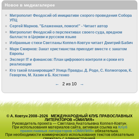
Новое в медиагалерее
Митрополит Феодосий об инициативе скорого проведения Собора
УПЦ
Сергей Марнов. "Блаженная, помоги!" - Читает автор
Митрополит Феодосий о перспективах своего суда, вредном
балласте в Церкви и русском языке
Избранные стихи Светланы Коппел-Ковтун читает Дмитрий Бабич
Марк Смирнов: Закат христианства приходит вместе с закатом
Европы
Эксперт IT и финансов: План цифрового контроля и сроки его
реализации
Кто такой планировщик? Улица Правды. Д. Роде, С. Колмогоров, К.
Геворгян, М. Хазин и Б. Костенко
←
2 из 10
→
© А. Ковтун 2008–2026 МЕЖДУНАРОДНЫЙ КЛУБ ПРАВОСЛАВНЫХ
ЛИТЕРАТОРОВ «ОМИЛИЯ»
Руководитель проекта — Светлана Анатольевна Коппел-Ковтун.
При использования материалов сайта, активная ссылка на
Клуб
православных литераторов «ОМИЛИЯ»
обязательна.
При необходимости коммерческого использования текстов обязательно
свяжитесь с администрацией.