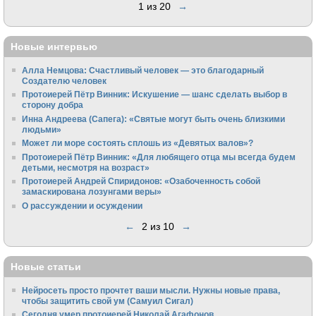
1 из 20
→
Новые интервью
Алла Немцова: Счастливый человек — это благодарный
Создателю человек
Протоиерей Пётр Винник: Искушение — шанс сделать выбор в
сторону добра
Инна Андреева (Сапега): «Святые могут быть очень близкими
людьми»
Может ли море состоять сплошь из «Девятых валов»?
Протоиерей Пётр Винник: «Для любящего отца мы всегда будем
детьми, несмотря на возраст»
Протоиерей Андрей Спиридонов: «Озабоченность собой
замаскирована лозунгами веры»
О рассуждении и осуждении
←
2 из 10
→
Новые статьи
Нейросеть просто прочтет ваши мысли. Нужны новые права,
чтобы защитить свой ум (Самуил Сигал)
Сегодня умер протоиерей Николай Агафонов