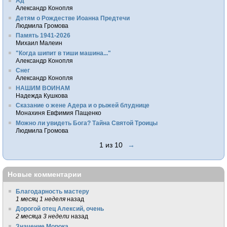
Ад
Александр Конопля
Детям о Рождестве Иоанна Предтечи
Людмила Громова
Память 1941-2026
Михаил Малеин
"Когда шипит в тиши машина..."
Александр Конопля
Снег
Александр Конопля
НАШИМ ВОИНАМ
Надежда Кушкова
Сказание о жене Адера и о рыжей блуднице
Монахиня Евфимия Пащенко
Можно ли увидеть Бога? Тайна Святой Троицы
Людмила Громова
1 из 10
→
Новые комментарии
Благодарность мастеру
1 месяц 1 неделя
назад
Дорогой отец Алексий, очень
2 месяца 3 недели
назад
Значение Морока