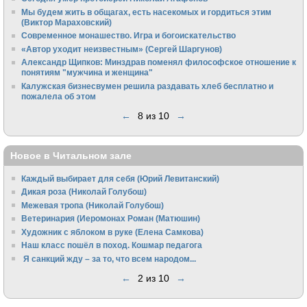
Мы будем жить в общагах, есть насекомых и гордиться этим
(Виктор Мараховский)
Cовременное монашество. Игра и богоискательство
«Автор уходит неизвестным» (Сергей Шаргунов)
Александр Щипков: Минздрав поменял философское отношение к
понятиям "мужчина и женщина"
Калужская бизнесвумен решила раздавать хлеб бесплатно и
пожалела об этом
←
8 из 10
→
Новое в Читальном зале
Каждый выбирает для себя (Юрий Левитанский)
Дикая роза (Николай Голубош)
Межевая тропа (Николай Голубош)
Ветеринария (Иеромонах Роман (Матюшин)
Художник с яблоком в руке (Елена Самкова)
Наш класс пошёл в поход. Кошмар педагога
Я санкций жду – за то, что всем народом...
←
2 из 10
→