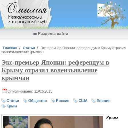
Перейти к основному содержанию
Омилия
Международный
литературный клуб
☰ Разделы сайта
Вы здесь
Главная
Статьи
Экс-премьер Японии: референдум в Крыму отразил
волеизъявление крымчан
Экс-премьер Японии: референдум в
Крыму отразил волеизъявление
крымчан
Опубликовано: 11/03/2015
Статьи
Общество
Россия
США
Япония
Крым
Крым