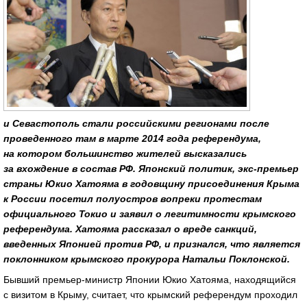
и Севастополь стали российскими регионами после
проведенного там в марте 2014 года референдума,
на котором большинство жителей высказались
за вхождение в состав РФ. Японский политик, экс-премьер
страны Юкио Хатояма в годовщину присоединения Крыма
к России посетил полуостров вопреки протестам
официального Токио и заявил о легитимности крымского
референдума. Хатояма рассказал о вреде санкций,
введенных Японией против РФ, и признался, что является
поклонником крымского прокурора Натальи Поклонской.
Бывший премьер-министр Японии Юкио Хатояма, находящийся
с визитом в Крыму, считает, что крымский референдум проходил