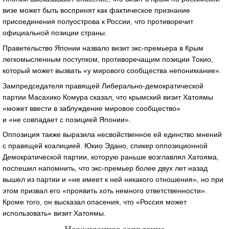
визе может быть воспринят как фактическое признание
присоединения полуострова к России, что противоречит
официальной позиции страны.
Правительство Японии назвало визит экс-премьера в Крым
легкомысленным поступком, противоречащим позиции Токио,
который может вызвать «у мирового сообщества непонимание».
Зампредседателя правящей Либерально-демократической
партии Масахико Комура сказал, что крымский визит Хатоямы
«может ввести в заблуждение мировое сообщество»
и «не совпадает с позицией Японии».
Оппозиция также выразила несвойственное ей единство мнений
с правящей коалицией. Юкио Эдано, спикер оппозиционной
Демократической партии, которую раньше возглавлял Хатояма,
поспешил напомнить, что экс-премьер более двух лет назад
вышел из партии и «не имеет к ней никакого отношения», но при
этом призвал его «проявить хоть немного ответственности».
Кроме того, он высказал опасения, что «Россия может
использовать» визит Хатоямы.
Неожиданное заявление