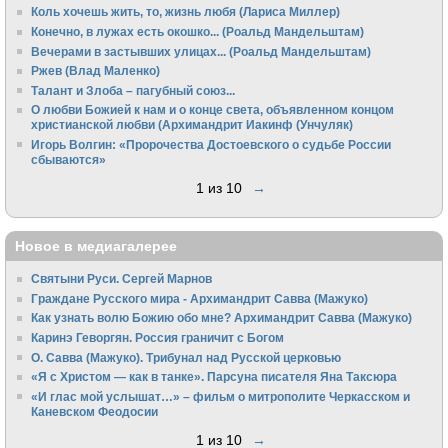
Коль хочешь жить, то, жизнь любя (Лариса Миллер)
Конечно, в лужах есть окошко... (Роальд Мандельштам)
Вечерами в застывших улицах... (Роальд Мандельштам)
Ржев (Влад Маленко)
Талант и Злоба – пагубный союз...
О любви Божией к нам и о конце света, объявленном концом
христианской любви (Архимандрит Иакинф (Унчуляк)
Игорь Волгин: «Пророчества Достоевского о судьбе России
сбываются»
1 из 10
→
Новое в медиагалерее
Святыни Руси. Сергей Марнов
Граждане Русского мира - Архимандрит Савва (Мажуко)
Как узнать волю Божию обо мне? Архимандрит Савва (Мажуко)
Каринэ Геворгян. Россия граничит с Богом
О. Савва (Мажуко). Трибунал над Русской церковью
«Я с Христом — как в танке». Парсуна писателя Яна Таксюра
«И глас мой услышат…» – фильм о митрополите Черкасском и
Каневском Феодосии
1 из 10
→