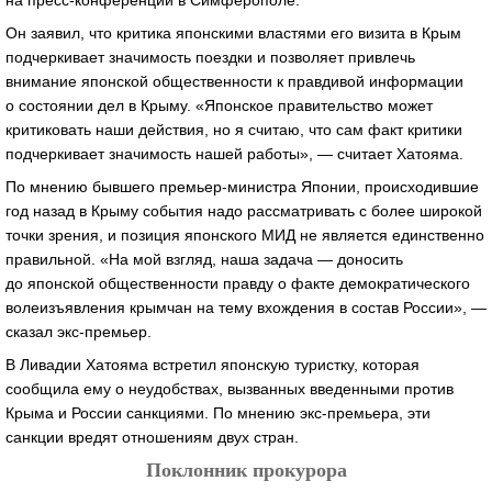
на пресс-конференции в Симферополе.
Он заявил, что критика японскими властями его визита в Крым
подчеркивает значимость поездки и позволяет привлечь
внимание японской общественности к правдивой информации
о состоянии дел в Крыму. «Японское правительство может
критиковать наши действия, но я считаю, что сам факт критики
подчеркивает значимость нашей работы», — считает Хатояма.
По мнению бывшего премьер-министра Японии, происходившие
год назад в Крыму события надо рассматривать с более широкой
точки зрения, и позиция японского МИД не является единственно
правильной. «На мой взгляд, наша задача — доносить
до японской общественности правду о факте демократического
волеизъявления крымчан на тему вхождения в состав России», —
сказал экс-премьер.
В Ливадии Хатояма встретил японскую туристку, которая
сообщила ему о неудобствах, вызванных введенными против
Крыма и России санкциями. По мнению экс-премьера, эти
санкции вредят отношениям двух стран.
Поклонник прокурора