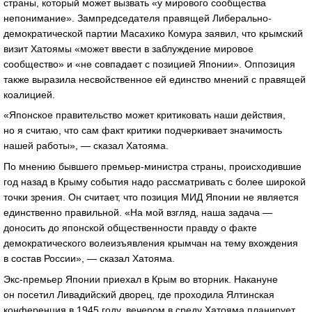
страны, который может вызвать «у мирового сообщества
непонимание». Зампредседателя правящей Либерально-
демократической партии Масахико Комура заявил, что крымский
визит Хатоямы «может ввести в заблуждение мировое
сообщество» и «не совпадает с позицией Японии». Оппозиция
также выразила несвойственное ей единство мнений с правящей
коалицией.
«Японское правительство может критиковать наши действия,
но я считаю, что сам факт критики подчеркивает значимость
нашей работы», — сказал Хатояма.
По мнению бывшего премьер-министра страны, происходившие
год назад в Крыму события надо рассматривать с более широкой
точки зрения. Он считает, что позиция МИД Японии не является
единственно правильной. «На мой взгляд, наша задача —
доносить до японской общественности правду о факте
демократического волеизъявления крымчан на тему вхождения
в состав России», — сказал Хатояма.
Экс-премьер Японии приехал в Крым во вторник. Накануне
он посетил Ливадийский дворец, где проходила Ялтинская
конференция в 1945 году, вечером в среду Хатояма планирует