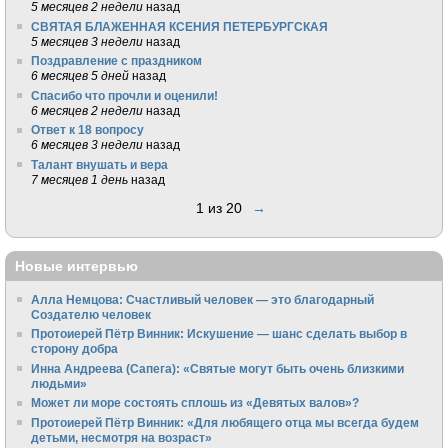
5 месяцев 2 недели
назад
СВЯТАЯ БЛАЖЕННАЯ КСЕНИЯ ПЕТЕРБУРГСКАЯ
5 месяцев 3 недели
назад
Поздравление с праздником
6 месяцев 5 дней
назад
Спасибо что прочли и оценили!
6 месяцев 2 недели
назад
Ответ к 18 вопросу
6 месяцев 3 недели
назад
Талант внушать и вера
7 месяцев 1 день
назад
1 из 20
→
Новые интервью
Алла Немцова: Счастливый человек — это благодарный
Создателю человек
Протоиерей Пётр Винник: Искушение — шанс сделать выбор в
сторону добра
Инна Андреева (Сапега): «Святые могут быть очень близкими
людьми»
Может ли море состоять сплошь из «Девятых валов»?
Протоиерей Пётр Винник: «Для любящего отца мы всегда будем
детьми, несмотря на возраст»