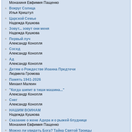
Монахиня Евфимия Пащенко
Вокруг Солнца
Илья Криштул
Царской Семье
Надежда Кушкова
Зовут... зовут они меня
Надежда Кушкова
Первый луч
Александр Конопля
Сосед
Александр Конопля
Ад
Александр Конопля
Детям о Рождестве Иоанна Предтечи
Людмила Громова
Память 1941-2026
Михаил Малеин
"Когда шипит в тиши машина..."
Александр Конопля
Снег
Александр Конопля
НАШИМ ВОИНАМ
Надежда Кушкова
Сказание о жене Адера и о рыжей блуднице
Монахиня Евфимия Пащенко
Можно ли увидеть Бога? Тайна Святой Троицы