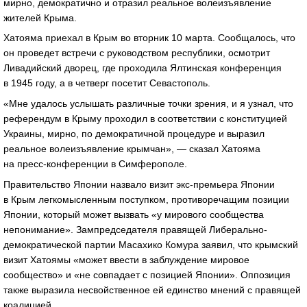
мирно, демократично и отразил реальное волеизъявление
жителей Крыма.
Хатояма приехал в Крым во вторник 10 марта. Сообщалось, что
он проведет встречи с руководством республики, осмотрит
Ливадийский дворец, где проходила Ялтинская конференция
в 1945 году, а в четверг посетит Севастополь.
«Мне удалось услышать различные точки зрения, и я узнал, что
референдум в Крыму проходил в соответствии с конституцией
Украины, мирно, по демократичной процедуре и выразил
реальное волеизъявление крымчан», — сказал Хатояма
на пресс-конференции в Симферополе.
Правительство Японии назвало визит экс-премьера Японии
в Крым легкомысленным поступком, противоречащим позиции
Японии, который может вызвать «у мирового сообщества
непонимание». Зампредседателя правящей Либерально-
демократической партии Масахико Комура заявил, что крымский
визит Хатоямы «может ввести в заблуждение мировое
сообщество» и «не совпадает с позицией Японии». Оппозиция
также выразила несвойственное ей единство мнений с правящей
коалицией.