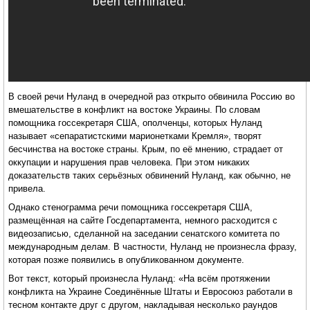
В своей речи Нуланд в очередной раз открыто обвинила Россию во
вмешательстве в конфликт на востоке Украины. По словам
помощника госсекретаря США, ополченцы, которых Нуланд
называет «сепаратистскими марионетками Кремля», творят
бесчинства на востоке страны. Крым, по её мнению, страдает от
оккупации и нарушения прав человека. При этом никаких
доказательств таких серьёзных обвинений Нуланд, как обычно, не
привела.
Однако стенограмма речи помощника госсекретаря США,
размещённая на сайте Госдепартамента, немного расходится с
видеозаписью, сделанной на заседании сенатского комитета по
международным делам. В частности, Нуланд не произнесла фразу,
которая позже появились в опубликованном документе.
Вот текст, который произнесла Нуланд: «На всём протяжении
конфликта на Украине Соединённые Штаты и Евросоюз работали в
тесном контакте друг с другом, накладывая несколько раундов