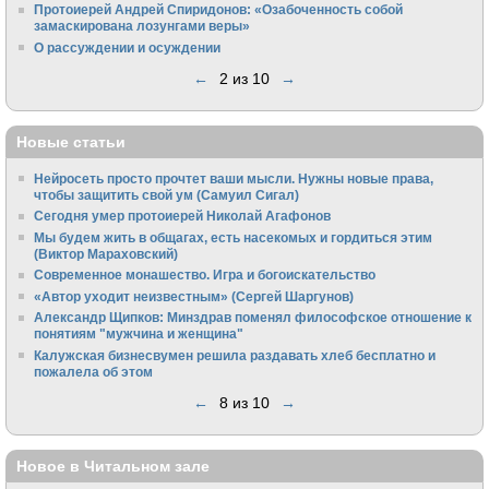
Протоиерей Андрей Спиридонов: «Озабоченность собой
замаскирована лозунгами веры»
О рассуждении и осуждении
←
2 из 10
→
Новые статьи
Нейросеть просто прочтет ваши мысли. Нужны новые права,
чтобы защитить свой ум (Самуил Сигал)
Сегодня умер протоиерей Николай Агафонов
Мы будем жить в общагах, есть насекомых и гордиться этим
(Виктор Мараховский)
Cовременное монашество. Игра и богоискательство
«Автор уходит неизвестным» (Сергей Шаргунов)
Александр Щипков: Минздрав поменял философское отношение к
понятиям "мужчина и женщина"
Калужская бизнесвумен решила раздавать хлеб бесплатно и
пожалела об этом
←
8 из 10
→
Новое в Читальном зале