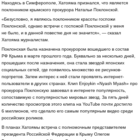
Находясь в Симферополе, Хатояма признался, что является
поклонником крымского прокурора Натальи Поклонской.
«Безусловно, я являюсь поклонником красоты госпожи
Поклонской, однако встречи с госпожой Поклонской у меня
не было, и в данной повестке дня не значится», — сказал
Хатояма журналистам.
Поклонская была назначена прокурором вошедшего в состав
РФ Крыма в марте прошлого года. Буквально за несколько дней,
прошедших после назначения, она стала звездой японских
социальных сетей, где появилось множество ее рисунков-
портретов. Затем интерес к ней стали проявлять интернет-
пользователи в других странах. Клип Enjoykin «Nyash Myash» про
прокурора Поклонскую завоевал в интернете популярность,
сопоставимую с популярностью мировых звезд. За пять дней
количество просмотров этого клипа на YouTube почти достигло
6 миллионов, что сделало его самым популярным видео среди
российских роликов.
В планах Хатоямы встреча с полномочным представителем
президента Российской Федерации в Крыму Олегом