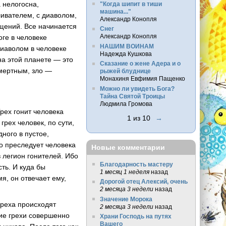
а нелогосна,
"Когда шипит в тиши
машина..."
ивателем, с диаволом,
Александр Конопля
ущений. Все начинается
Снег
Александр Конопля
оге в человеке
НАШИМ ВОИНАМ
диаволом в человеке
Надежда Кушкова
на этой планете — это
Сказание о жене Адера и о
смертным, зло —
рыжей блуднице
Монахиня Евфимия Пащенко
Можно ли увидеть Бога?
Тайна Святой Троицы
Людмила Громова
Грех гонит человека
1 из 10
→
грех человек, по сути,
дного в пустое,
о преследует человека
Новые комментарии
 легион гонителей. Ибо
Благодарность мастеру
ть. И куда бы
1 месяц 1 неделя
назад
мя, он отвечает ему,
Дорогой отец Алексий, очень
2 месяца 3 недели
назад
Значение Морока
 греха происходят
2 месяца 3 недели
назад
гие грехи совершенно
Храни Господь на путях
Вашего