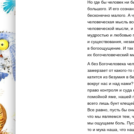
Но где бы человек ни б
большого. И его созна
бесконечно малого. А 
человеческая мысль вс
человеческой мысли, и
мудростью и любовью 
и существования, нез
в богоощущение. И так
их богочеловеческий м
А без Богочеловека чел
замерзает от какого-то
катится из безумия в б
вокруг нас и над нами?
право контроля и суда
помойной яме, нашей пл
всего лишь бунт клеще
Все равно, пусть бы он
что мы являемся тем, чт
мы ощущаем боль. Пуст
то и мука наша, что на