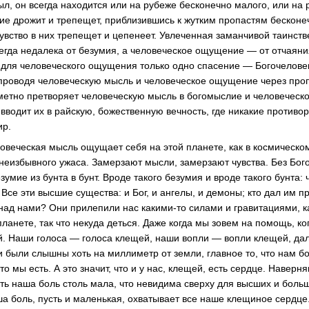
ыл, он всегда находится или на рубеже бесконечно малого, или на
ние дрожит и трепещет, приблизившись к жутким пропастям бесконе
чувство в них трепещет и цепенеет. Увлеченная заманчивой таинст
егда недалека от безумия, а человеческое ощущение — от отчаяния
 для человеческого ощущения только одно спасение — Богочеловек
проводя человеческую мысль и человеческое ощущение через про
аметно претворяет человеческую мысль в богомыслие и человечес
 вводит их в райскую, божественную вечность, где никакие против
ир.
овеческая мысль ощущает себя на этой планете, как в космическом
 неизбывного ужаса. Замерзают мысли, замерзают чувства. Без Бог
езумие из бунта в бунт. Вроде такого безумия и вроде такого бунта:
 Все эти высшие существа: и Бог, и ангелы, и демоны; кто дал им п
 над нами? Они прилепили нас какими-то силами и гравитациями, ка
анете, так что некуда деться. Даже когда мы зовем на помощь, ко
й. Наши голоса — голоса клещей, наши вопли — вопли клещей, да
и были слышны хоть на миллиметр от земли, главное то, что нам бо
о мы есть. А это значит, что и у нас, клещей, есть сердце. Наверня
ь наша боль столь мала, что невидима сверху для высших и больш
ша боль, пусть и маленькая, охватывает все наше клещиное сердце