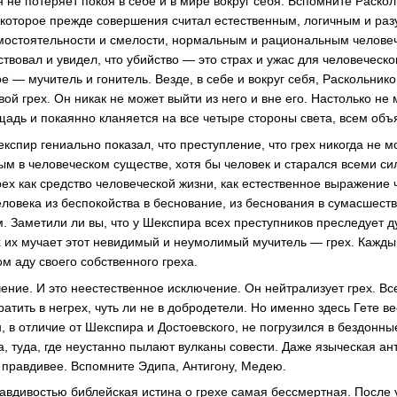
он не потеряет покоя в себе и в мире вокруг себя. Вспомните Раскол
 которое прежде совершения считал естественным, логичным и р
мостоятельности и смелости, нормальным и рациональным челове
твовал и увидел, что убийство — это страх и ужас для человеческо
ое — мучитель и гонитель. Везде, в себе и вокруг себя, Раскольнико
вой грех. Он никак не может выйти из него и вне его. Настолько не 
щадь и покаянно кланяется на все четыре стороны света, всем объя
спир гениально показал, что преступление, что грех никогда не м
ым в человеческом существе, хотя бы человек и старался всеми си
рех как средство человеческой жизни, как естественное выражение 
еловека из беспокойства в беснование, из беснования в сумасшест
. Заметили ли вы, что у Шекспира всех преступников преследует 
ех их мучает этот невидимый и неумолимый мучитель — грех. Кажды
м аду своего собственного греха.
ение. И это неестественное исключение. Он нейтрализует грех. Вс
ратить в негрех, чуть ли не в добродетели. Но именно здесь Гете 
, в отличие от Шекспира и Достоевского, не погрузился в бездонн
а, туда, где неустанно пылают вулканы совести. Даже языческая ан
и правдивее. Вспомните Эдипа, Антигону, Медею.
авдивостью библейская истина о грехе самая бессмертная. После 