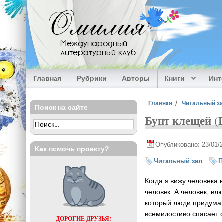
Перейти к основному содержанию
Омилия
Международный
литературный клуб
Главная
Рубрики
Авторы
Книги
Ин
Вы здесь
Главная
Читальный з
Поиск на сайте
Бунт клещей (
Опубликовано: 23/01/
Как помочь проекту?
Читальный зал
П
Когда я вижу человека 
человек. А человек, в
который люди придумали
всемилостиво спасает 
ДОРОГИЕ ДРУЗЬЯ!