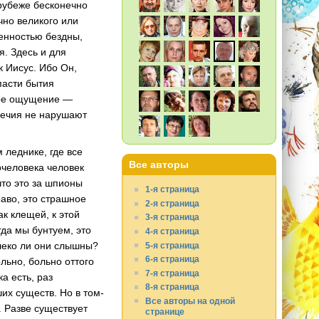
 рубеже бесконечно
чно великого или
венностью бездны,
. Здесь и для
 Иисус. Ибо Он,
пасти бытия
кое ощущение —
оречия не нарушают
 леднике, где все
Все авторы
очеловека человек
 что это за шпионы
1-я страница
раво, это страшное
2-я страница
к клещей, к этой
3-я страница
гда мы бунтуем, это
4-я страница
леко ли они слышны?
5-я страница
6-я страница
льно, больно оттого
7-я страница
ка есть, раз
8-я страница
их существ. Но в том-
Все авторы на одной
. Разве существует
странице