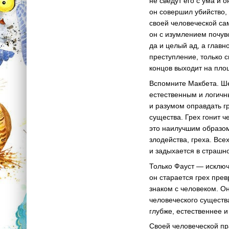
не сведут его с ума и 
он совершил убийство,
своей человеческой са
он с изумлением почувс
да и целый ад, а главн
преступление, только с
концов выходит на пло
Вспомните Макбета. Шек
естественным и логичн
и разумом оправдать г
существа. Грех гонит ч
это наилучшим образом
злодейства, греха. Вс
и задыхается в страшно
Только Фауст — исключ
он старается грех прев
знаком с человеком. Он
человеческого существ
глубже, естественнее 
Своей человеческой пр