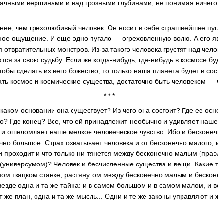
рачными вершинами и над грозными глубинами, не понимая ничего и
ьнее, чем грехолюбивый человек. Он носит в себе страшнейшее пу
ное ощущение. И еще одно пугало — огреховленную волю. А его 
 отвратительных монстров. Из-за такого человека грустят над чел
тся за свою судьбу. Если же когда-нибудь, где-нибудь в космосе бу
обы сделать из него божество, то только наша планета будет в со
ать космос и космические существа, достаточно быть человеком — 
* * *
 каком основании она существует? Из чего она состоит? Где ее осн
о? Где конец? Все, что ей принадлежит, необычно и удивляет наш
 и ошеломляет наше мелкое человеческое чувство. Ибо и бесконеч
ечно большое. Страх охватывает человека и от бесконечно малого, 
ни проходит и что только ни тянется между бесконечно малым (пра
(универсумом)? Человек и бесчисленные существа и вещи. Какие 
ьном ткацком станке, растянутом между бесконечно малым и бескон
 везде одна и та же тайна: и в самом большом и в самом малом, и в
т же план, одна и та же мысль... Одни и те же законы управляют и