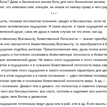
оль? Даже и бесконечно малая боль для него бесконечно велика. В
ия, что навязана нам, клещам, не знаем по какому праву и чего рад
* * *
ысль, гонимая инстинктом сознания, уводит в бессмыслие, если не
сякое человеческое ощущение. И такие мысли, и такие ощущения не
еческой души, сама же душа в таком случае не что иное, как ад.
ственному Всесмыслу, божественной Логосности — значит преобра
ли оно причастится божественному Всесмыслу, то преобразится в
ущение подобны ангелам. Преисполненная ими, душа полна ангел
ущать и постоянно осознавать божественную логосность и божест
 для человеческой души. Не иметь этого ощущения и этого сознани
ртие в ощущениях и в сознании божественной логосности мира ха
 отсутствие этого ощущения и такого осознания характерно для д
ия в этом ощущении и в таком осознании — удел человека полуверн
ртном чувстве и осознании божественной логосности мира. А ад — 
 осознания. Диавол тем и диавол, что полностью и навечно отрица
 него все бессмысленно, все глупо, поэтому и надлежит все уничто
 адом, меж Богом и диаволом.
ощущение потихоньку ведут душу или в рай, или в ад. Если мысль 