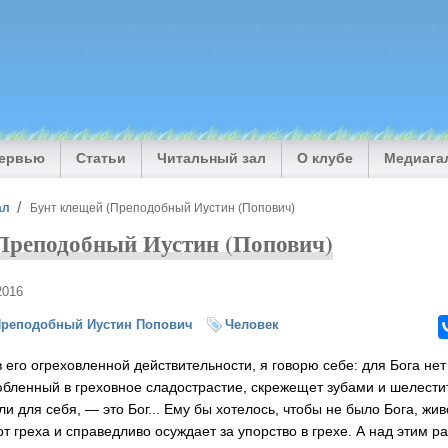
тервью
Статьи
Читальный зал
О клубе
Медиага
ал
Бунт клещей (Преподобный Иустин (Попович)
Преподобный Иустин (Попович)
2016
реподобный Иустин Попович
Человек
в его огреховленной действительности, я говорю себе: для Бога не
любленный в греховное сладострастие, скрежещет зубами и шелести
 для себя, — это Бог... Ему бы хотелось, чтобы не было Бога, живо
от греха и справедливо осуждает за упорство в грехе. А над этим