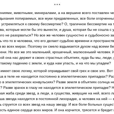
* * *
ениями, животными, минералами, а на вершине всего поставлен чел
дыхания попираемых, все муки придавленных, все боли огорченны
 устремляться к своему бессмертию? О, трагичное бессмертие на 
ва, которые могли бы это вынести, и душа, которая бы не сошла с у
ого не разорваться? Но все же человек сущностно и судьбоносно за
сть что-то в человека, что его делает судьбою времени и пространст
в во всех мирах. Поэтому он смело вздымается духом над всеми 
мени. Но все же это маленький, крошечный, малюсенький человек. 
ой она нас держит в своих страстных объятиях, куда бы мы, люди, 
такому падению с земли, и куда нам упасть, и на что мы упадем?
меет свою логику, которой оправдывает свой грех и свое зло. Вот 
ша в теле не находится постоянно в эпилептических припадках? Ра
о в эпилептических конвульсиях? Разве земля в объятиях солнца н
? Разве зрачок в глазу не находится в эпилептическом припадке? 
ая жаба среди звезд, а люди, а существа, живущие на ней, всего л
ша звезда находится в постоянной лихорадке, а человек на ней — 
ь струится со всех звезд на нашу звезду. И все боли больных суще
 есть единое сердце всех миров. И она корчится, трясется и бредит