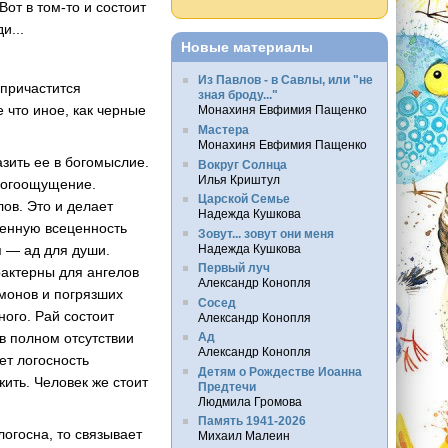
от в том-то и состоит
и...
Новые материалы
Из Павлов - в Савлы, или "не
 причастится
зная броду..."
 что иное, как черные
Монахиня Евфимия Пащенко
Мастера
Монахиня Евфимия Пащенко
зить ее в богомыслие.
Вокруг Солнца
Илья Криштул
 богоощущение.
Царской Семье
ов. Это и делает
Надежда Кушкова
венную всеценность
Зовут... зовут они меня
Надежда Кушкова
я — ад для души.
Первый луч
рактерны для ангелов
Александр Конопля
емонов и погрязших
Сосед
ого. Рай состоит
Александр Конопля
в полном отсутствии
Ад
Александр Конопля
ет логосность
Детям о Рождестве Иоанна
жить. Человек же стоит
Предтечи
Людмила Громова
Память 1941-2026
логосна, то связывает
Михаил Малеин