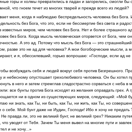
емные горы и холмы превратились в ладан и загорелись, смогли бы 
ной, что гноем течет из многих тварей и прежде всего из людей?
вает меня, когда я наблюдаю беспредельность человека без Бога. 
дельность без Бога, что это, если не бессмертие без света и радо
з известных миров, чем человек без Бога. Нет и более страшного а
овек без Бога. Когда мысль человеческая оторвется от Бога, чем 
чностью. А это ад. Потому что мысль без Бога — это страшнейший 
ом, разве это не ад для человека? А мои богоборческие мысли, а 
рают, и я, обессилевший, горько вопрошаю: «Господи, если ад не в
чтобы возбуждать себя и людей вокруг себя против Безгрешного. П
у и небесному опустошает грехолюбивого человека. Он бы хотел пр
нуть в него и затем стремглав сладострастно сорваться с неба в 
ли: все бунты против Бога исходят из желания оправдать грех. А г
рощается ни в одном из существующих миров, следующий: «Мой бу
лаю ни знать, как Ты, ни быть, как Ты, ни жить, как Ты, но соверше
 о себе. Мой бунт даже не Иудин, Господи! Ибо я хочу не предать 
. Не правда ли, это не великий бунт, не великий грех? Никаким пут
, что уводят от Тебя. Зачем Ты меня вывел на многие пути и завлек
ел и не хочу...»