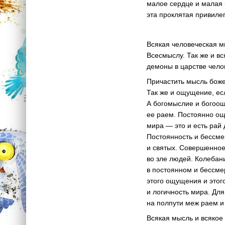
малое сердце и малая б
эта проклятая привилег
Всякая человеческая м
Всесмыслу. Так же и в
демоны в царстве челов
Причастить мысль боже
Так же и ощущение, ес
А богомыслие и богоощ
ее раем. Постоянно ощ
мира — это и есть рай
Постоянность и бессме
и святых. Совершенное
во зле людей. Колебан
в постоянном и бессме
этого ощущения и этого
и логичность мира. Для
на полпути меж раем и
Всякая мысль и всякое 