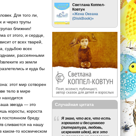
Светлана Коппел-
Ковтун
«Жена Океана
овек. Для того ли,
(DiskBook)»
х и через трупы
трупах ближних!
ма от этого, и сердце,
висит от всех тварей,
ва, судьбою всех
безднами, рассеянными
Извлеките из земли
разлетелись и куда бы
она: этот мир сотворен
зве тело в мире
е находится
Случайная цитата
Наша звезда — это
ишь коросты, короста
в постоянном бреду.
Я знаю, что все, что есть
хорошего и бесценного
ств сливаются на нашу
(литература, любовь,
 в каком-то космическом
искренняя идея), все это