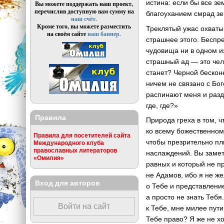
истина: если бы все з
Вы можете поддержать наш проект,
перечислив доступную вам сумму на
благоуханием смрад зем
наш счёт.
Кроме того, вы можете разместить
Треклятый ужас охваты
на своём сайте
наш баннер.
страшнее этого. Беспре
чудовища ни в одном и
страшный ад — это чел
станет? Черной бесконе
ничем не связано с Бог
распинают меня и разди
где, где?»
Правила
Природа греха в том, 
ко всему божественном
Правила для посетителей сайта
чтобы презрительно плю
Международного клуба
православных литераторов
наслаждений. Вы замети
«Омилия»
равных и который не п
не Адамов, ибо я не же
Вход для авторов
о Тебе и представление
а просто не знать Тебя
Войти на сайт
к Тебе, мне милее пути
Тебе право? Я же не хот