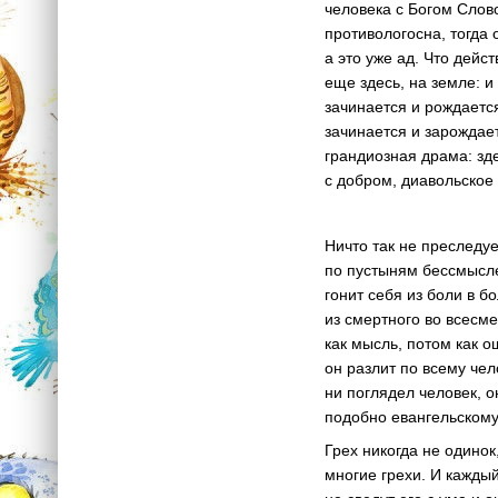
человека с Богом Слово
противологосна, тогда
а это уже ад. Что дейс
еще здесь, на земле: и
зачинается и рождается
зачинается и зарождае
грандиозная драма: зд
с добром, диавольское
Ничто так не преследуе
по пустыням бессмыслен
гонит себя из боли в б
из смертного во всесм
как мысль, потом как 
он разлит по всему че
ни поглядел человек, он
подобно евангельскому 
Грех никогда не одинок
многие грехи. И каждый