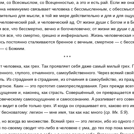
м, со Всесмыслом, со Всеценностью, а это и есть рай. Если же он
 она неминуемо связывает человека с бессмысленным, с обессмысл
твительно для мысли, в той же мере действительно и для и для ощ
 человеческий рай, и человеческий ад. От жизни души с Богом и в Б
 все, что бессмертно, вечно и богочеловечно; от жизни же души с 
тся все, что смертно, грешно и инфернально. Жизнь человеческая 
есь постоянно сталкиваются бренное с вечным, смертное — с бес
 — с Божиим.
* * *
т человека, как грех. Так проявляет себя даже самый милый грех. 
ного, глупого, отчаянного, самоубийственного. Через всякий свой 
оль. Из страдания в страдание, из отчаяния в самоубийство, из праз
ертное. Каин — это прототип самопреследования. Грех прежде всег
ощущение и, наконец, как страсть. Совершённый, он превращается в
ловеческому самоощущению и самосознанию. А разливает его совес
 видит в себе только грех. И когда он спрашивает его, каково его и
бесноватому: легион — мне имя, так как нас много (
ср. Мк. 5:9
).
, но всегда во множестве. Всякий грех — это легион, ибо из одного
 по-своему сводит что-либо в человеке с ума, до тех пор пока мно