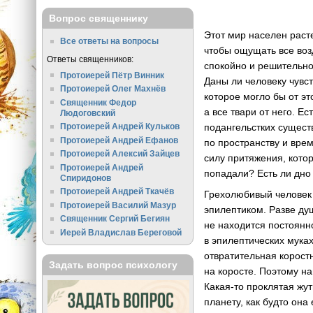
Вопрос священнику
Этот мир населен раст
Все ответы на вопросы
чтобы ощущать все воз
Ответы священников:
спокойно и решительно
Протоиерей Пётр Винник
Даны ли человеку чувст
Протоиерей Олег Махнёв
которое могло бы от эт
Священник Федор
а все твари от него. Е
Людоговский
подангельстких сущест
Протоиерей Андрей Кульков
Протоиерей Андрей Ефанов
по пространству и вре
Протоиерей Алексий Зайцев
силу притяжения, котор
Протоиерей Андрей
попадали? Есть ли дно 
Спиридонов
Протоиерей Андрей Ткачёв
Грехолюбивый человек и
Протоиерей Василий Мазур
эпилептиком. Разве ду
Священник Сергий Бегиян
не находится постоянн
Иерей Владислав Береговой
в эпилептических муках
отвратительная коростн
Задать вопрос психологу
на коросте. Поэтому на
Какая-то проклятая жут
планету, как будто она