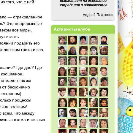
вырастает на основании
з того, что с ней
страдания и одиночества.
Андрей Платонов
гало — огреховленное
явь? Это непрерывные
Активисты клуба
овеком все миры,
дут искать
стоянии подарить его
человеком греха и зла.
ование? Где дно? Где
е крошечное
но малое так же
и от бесконечно
электроном)
только процессы
ечно великим!
о всем, что между
 жизнью атома и жизнью