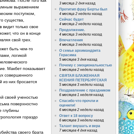
ьникова. После того как
3 месяца 2 дня
назад
азумным выражением
Протитип фрау Берты был
ческим поступком,
4 месяца 2 недели
назад
Сейчас будет
го существа,
4 месяца 2 недели
назад
в видит только свое
Продолжение.
может, что он в конце
4 месяца 3 недели
назад
вляя свой грех.
Впечатления
4 месяца 3 недели
назад
ожет быть чем-то
О семье архимандрита
лами, логикой
Герасима
5 месяцев 3 дня
назад
человеческого
Почему с эмоциональностью
вие. Макбет показывает
5 месяцев 2 недели
назад
дух совершенного
СВЯТАЯ БЛАЖЕННАЯ
КСЕНИЯ ПЕТЕРБУРГСКАЯ
й из них бросается
5 месяцев 3 недели
назад
Поздравление с праздником
6 месяцев 1 неделя
назад
ей своей ученостью
Спасибо что прочли и
весьма поверхностно
оценили!
6 месяцев 2 недели
назад
ые глубины
Ответ к 18 вопросу
тропология гораздо
6 месяцев 3 недели
назад
Талант внушать и вера
7 месяцев 4 дня
назад
убийства своего брата