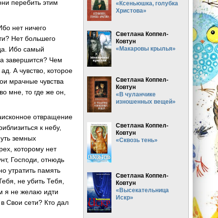
они перебить этим
«Ксеньюшка, голубка
Христова»
Ибо нет ничего
Светлана Коппел-
сти? Нет большего
Ковтун
да. Ибо самый
«Макаровы крылья»
она завершится? Чем
ад. А чувство, которое
Светлана Коппел-
мои мрачные чувства
Ковтун
о мне, то где же он,
«В чуланчике
изношенных вещей»
раисконное отвращение
Светлана Коппел-
иблизиться к небу,
Ковтун
муть земных
«Сквозь тень»
рех, которому нет
нт, Господи, отнюдь
нно утратить память
Светлана Коппел-
Тебя, не убить Тебя,
Ковтун
«Высекательница
ем я не желаю идти
Искр»
 в Свои сети? Кто дал