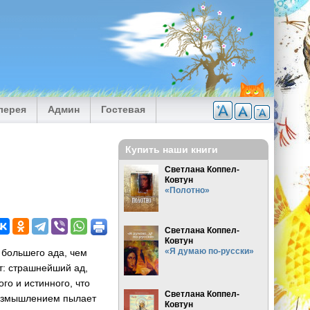
лерея
Админ
Гостевая
Купить наши книги
Светлана Коппел-
Ковтун
«Полотно»
Светлана Коппел-
Ковтун
«Я думаю по-русски»
т большего ада, чем
т: страшнейший ад,
го и истинного, что
Светлана Коппел-
 размышлением пылает
Ковтун