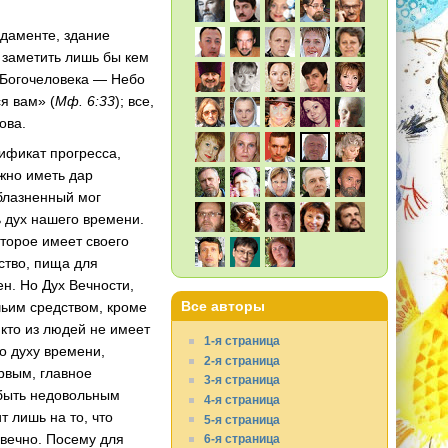
ндаменте, здание
о заметить лишь бы кем
 Богочеловека — Небо
я вам» (
Мф. 6:33
); все,
ова.
ификат прогресса,
ужно иметь дар
облазненный мог
 дух нашего времени.
торое имеет своего
ство, пища для
н. Но Дух Вечности,
Все авторы
чьим средством, кроме
кто из людей не имеет
1-я страница
о духу времени,
2-я страница
ервым, главное
3-я страница
 быть недовольным
4-я страница
 лишь на то, что
5-я страница
. вечно. Посему для
6-я страница