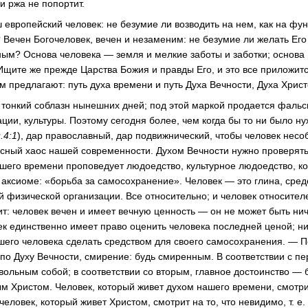
 и ржа не попортит.
 европейский человек: не безумие ли возводить на нем, как на фу
? Вечен Богочеловек, вечен и незаменим: не безумие ли желать Ег
ым? Основа человека — земля и мелкие заботы и заботки; основа
Ищите же прежде Царства Божия и правды Его, и это все приложитс
ам предлагают: путь духа времени и путь Духа Вечности, Духа Христ
тонкий соблазн нынешних дней; под этой маркой продается фальс
ции, культуры. Поэтому сегодня более, чем когда бы то ни было н
.4:1
), дар православный, дар подвижнический, чтобы человек нес
асный хаос нашей современности. Духом Вечности нужно проверять
ашего времени проповедует людоедство, культурное людоедство, ко
е аксиоме: «борьба за самосохранение». Человек — это глина, сред
й физической организации. Все относительно; и человек относителе
ит: человек вечен и имеет вечную ценность — он не может быть ни
ек единственно имеет право оценить человека последней ценой; ни
шего человека сделать средством для своего самосохранения. — П
 по Духу Вечности, смирение: будь смиренным. В соответствии с п
вольным собой; в соответствии со вторым, главное достоинство —
ым Христом. Человек, который живет духом нашего времени, смотрит
человек, который живет Христом, смотрит на то, что невидимо, т. е