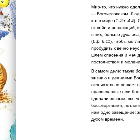
Мир-то, что нужно одо
— Богочеловеком. Люди 
кто в мире (
1 Ин. 4:4
).
от войн и революций, и
в них, больше духа зл
(
Еф. 6:11
), чтобы могл
пробудить к вечно неу
шлем спасения и меч д
постоянством и молени
В самом деле: такую б
жизнию и деяниями Бого
окончательно решает п
православные шли бого
сделали вечным, все че
бессмертными, нетленн
нам одно завещание: жи
духом времени.