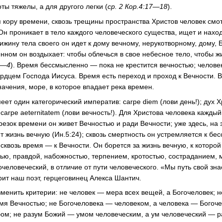
ы тяжелы, а для другого легки (
ср. 2 Кор.4:17—18
).
кору времени, сквозь трещины пространства Христов человек смотр
Он проникает в тело каждого человеческого существа, ищет и наход
ижину тела своего он идет к дому вечному, нерукотворному, дому,
нном он воздыхает: чтобы облечься в свое небесное тело, чтобы ж
:1—4
). Время бессмысленно — пока не крестится вечностью; челове
ердцем Господа Иисуса. Время есть переход и проход к Вечности. В
ачения, море, в которое впадает река времен.
ет один категорический императив: carpe diem (лови день!); дух 
carpe aeternitatem (лови вечность!). Для Христова человека кажды
резок времени он живет Вечностью и ради Вечности; уже здесь, на 
 жизнь вечную (Ин.5:24); сквозь смертность он устремляется к бес
 сквозь время — к Вечности. Он борется за жизнь вечную, к которой
ью, правдой, набожностью, терпением, кротостью, состраданием, 
гочеловеческий, в отличие от пути человеческого. «Мы путь свой зн
рит наш поэт, герцеговинец Алекса Шантич.
зменить критерии: не человек — мера всех вещей, а Богочеловек; 
емя Вечностью; не Богочеловека — человеком, а человека — Богоч
ом; не разум Божий — умом человеческим, а ум человеческий — 