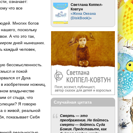
сти, означает:
Светлана Коппел-
ому что все
Ковтун
«Жена Океана
(DiskBook)»
людей. Многих богов
 нашего, поскольку
ои. А что это так,
 миром дней нынешних.
ь каждый человек,
ную бессмысленность.
смысл и покой
орвался от Духа
 в изобретении ножниц,
ачном владычестве
им от стыда, что
Случайная цитата
еволюции? Я говорю
а о живой, реальной
Смерть — это
бя, показывает Себя
преображение. Не бойтесь
смерти — бойтесь Суда
Божия. Представьте, как
щенной реальностью,