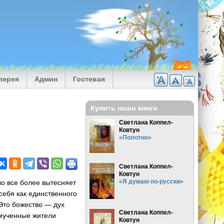
лерея
Админ
Гостевая
Купить наши книги
Светлана Коппел-
Ковтун
«Полотно»
Светлана Коппел-
Ковтун
«Я думаю по-русски»
о все более вытесняет
себя как единственного
 Это божество — дух
Светлана Коппел-
змученные жители
Ковтун