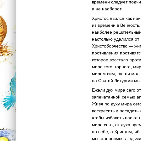
времени следует подчин
а не наоборот.
Христос явился как на
из времени в Вечность,
наиболее решительный 
настолько удалился от 
Христоборчество — жить
противления противятся
которое восстало прот
мира того, горнего, ми
миром сим, где ни моль
на Святой Литургии мы
Ежели дух мира сего от
запечатанной семью ап
Живя по духу мира сего
воскресить и посадить
чтобы избавить нас от 
мира сего, от духа вре
по себе, а Христом, иб
мы становимся людьми 