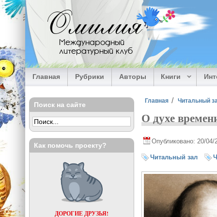
Перейти к основному содержанию
Омилия
Международный
литературный клуб
Главная
Рубрики
Авторы
Книги
Ин
Вы здесь
Главная
Читальный з
Поиск на сайте
О духе времен
Опубликовано: 20/04/
Как помочь проекту?
Читальный зал
Ч
ДОРОГИЕ ДРУЗЬЯ!