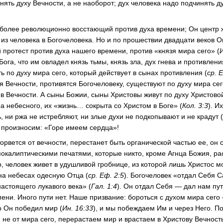
ять духу Вечности, а не наоборот; дух человека надо подчинять д
иболее революционно восстающий против духа времени; Он центр 
 из человека в Богочеловека. Но и по прошествии двадцати веков О
протест против духа нашего времени, против «князя мира сего» (
Бога, что им овладел князь тьмы, князь зла, дух гнева и противлени
 по духу мира сего, который действует в сынах противления (
ср. 
 Вечности, противятся Богочеловеку, существуют по духу мира сег
ив Вечности. А сыны Божии, сыны Христовы живут по духу Христовой
ра небесного, их «жизнь… сокрыта со Христом в Боге» (
Кол. 3:3
). И
, ни ржа не истребляют, ни злые духи не подкопывают и не крадут 
 произносим: «Горе имеем сердца»!
орвется от вечности, перестанет быть органической частью ее, он 
окалиптическими печатями, которые никто, кроме Агнца Божия, рас
, человек живет в удушливой гробнице, из которой лишь Христос м
 на небесах одесную Отца (
ср. Еф. 2:5
). Богочеловек «отдал Себя С
настоящего лукавого века» (
Гал. 1:4
). Он отдал Себя — дал нам пут
мени. Иного пути нет. Наше призвание: бороться с духом мира сег
о Он победил мир (
Ин. 16:33
), и мы побеждаем Им и через Него. П
не от мира сего, перерастаем мир и врастаем в Христову Вечность