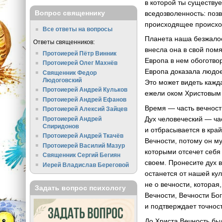
в которой ты существуе
Вопрос священнику
вседозволенность: позв
происходящее происхо
Все ответы на вопросы
Планета наша безжалос
Ответы священников:
внесла она в свой помя
Протоиерей Пётр Винник
Европа в нем обоготвор
Протоиерей Олег Махнёв
Европа доказала людое
Священник Федор
Людоговский
Это может видеть кажд
Протоиерей Андрей Кульков
ежели оком Христовым 
Протоиерей Андрей Ефанов
Время — часть вечност
Протоиерей Алексий Зайцев
Дух человеческий — ча
Протоиерей Андрей
Спиридонов
и отбрасывается в край
Протоиерей Андрей Ткачёв
Вечности, потому он м
Протоиерей Василий Мазур
которыми отсечет себя
Священник Сергий Бегиян
своем. Пронесите дух 
Иерей Владислав Береговой
останется от нашей кул
не о вечности, котора
Задать вопрос психологу
Вечности, Вечности Бо
и подтверждает точност
До Христа Вечность бы