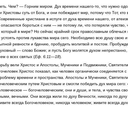
леть. Чем? — Горним миром. Дух времени нашего-то, что нужно одо
Христовы суть от Бога, и они побеждают мир, потому что Тот, кто 
 Современные христиане в испуге от духа времени нашего, от атеиз
 опасаются бороться с ним — не потому ли, что потеряли чувство, 
а, который в мире? Но сейчас крайний срок православным облечься
и устоять против лукавства мира сего. Необходимо всю душу свою и
сыпной ревности и бдению, пробудить молитвой и постом. Пробужд
уховный — слово Божие; и пусть Богу молятся духом непрестанно, 
ем о всех святых (
Еф. 6:11—18
).
орьбу вели Христос и Апостолы, Мученики и Подвижники, Святител
человек Христос показал, как человек органически соединяется с 
роблему времени и пространства. Апостолы и Мученики, Святител
человеческим путем Христовым и смогли победить дух мира сего:
ловеческое — богочеловеческим; они и души, и тела, и чувства св
ыми, вечными. Они всегда жили по духу Вечности, никогда по духу
вите всегда Богочеловеком, никогда человеком; живите всегда дух