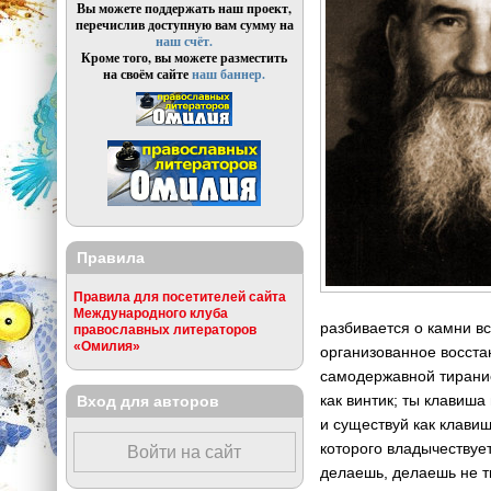
Вы можете поддержать наш проект,
перечислив доступную вам сумму на
наш счёт.
Кроме того, вы можете разместить
на своём сайте
наш баннер.
Правила
Правила для посетителей сайта
Международного клуба
разбивается о камни в
православных литераторов
«Омилия»
организованное восста
самодержавной тирание
как винтик; ты клавиш
Вход для авторов
и существуй как клави
которого владычествует
Войти на сайт
делаешь, делаешь не ты