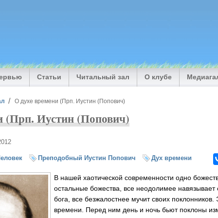
тервью
Статьи
Читальный зал
О клубе
Медиага
ал
О духе времени (Прп. Иустин (Попович)
и (Прп. Иустин (Попович)
2012
еловек
Преподобный Иустин Попович
Дух времени
В нашей хаотической современности одно божеств
остальные божества, все неодолимее навязывает 
бога, все безжалостнее мучит своих поклонников.
времени. Перед ним день и ночь бьют поклоны и