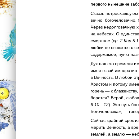
первого нынешние забот
Сквозь потрескавшуюся 
вечно, богочеловечно. 
Через недолговечную х
на небесах. О единстве
смертное (
ср. 2 Кор.5
любви не свяжется с с
содержимое, пункт назн
Дух нашего времени име
имеет свой императив: 
в Вечность. В любой от
Христом и потому имеет
горечь — к блаженству,
борется? Верой, любов
6:10—12
). Это путь бо
Богочеловека», — гово
Сейчас крайний срок и
мерить Вечность, а вр
землей, а землю — неб