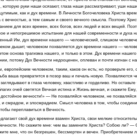
 которую руки наши осязают, глаза наши рассматривают, уши наши
щутимым, как и дух времени. В Личности Богочеловека Христа врем
 с вечностью, а тем самым и своего вечного смысла. Поэтому Хрис
анием для всех времен, всех богов, всех людей и всех вещей. Поэ
ное и непогрешимое испытание для нашей современности и духа н
енный Им, дух времени нашего — человеческий, слишком человече
веком дышит, человеком похваляется дух времени нашего — челов
этом основа трагизма нашего, и только в этом. Дух времени нашег
нии, потому Дух Вечности недооценен, оплеван и почти изгнан с н
 европейским человеком, таким, каков он есть; но проверьте его, 
ьба ваша превратится в позор ваш и печаль новую. Похваляются че
 заглядывают в глаза человеку, хвастливо и горделиво. Но оставьте
 благих очей светятся Вечная истина и Жизнь вечная, и скажите Ему,
е, достойное вечности!» — Не похваляйся человеком, не похваляйс
, и смрадом, и злосмрадием. Смысл человека в том, чтобы соедини
чтобы переплавиться в Вечность.
длагают свой дух времени взамен Христа, свои мелкие относитель
ечности. Но скажите мне: чем вы замените Христа? Собою ли? — 
ите мне, что он безгрешен, бессмертен и вечен. Приобретением л