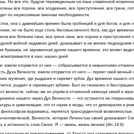
шь. Но все это, будучи переведенным на язык славянской искренно
олены все пороки, все злодеяния, все преступления, все грехи, пот
дит по неумолимым законам необходимости.
тна, она с давнейших времен была гробницей и для богов, и для 
нник; но не было еще столь бессмысленного бога, как дух времени
ила все болезни свои, все грехи свои, все пороки и преступления св
дской войной недавних дней, доказывает и не менее людоедским
ая букашка, не зараженная духом нашего времени; это может видет
всматривается в хаос наших дней.
и; ежели оторвется от нее — отбрасывается в невыносимо-отчаян
сть Духа Вечности; ежели оторвется от него — теряет свой вечный 
ние мучения, где рыдания и скрежет зубов. Дух времени нашего от
учится, рыдает и скрежещет зубами. Был он гениален и бесстрашен
 от вечности; сейчас же он упрям в отчаянной немощи своей и мр
времени нашего через Дух Вечности — что останется не покрасневш
ьтуры и цивилизации, что от науки и моды, что от демократии и р
я, философски выражаясь, является трансцедентной возможностью, 
гочеловеческой, Вечности, которая Личностью своей доказывает Се
ь и истинность слов Своих: Я — жизнь, жизнь вечная (
Ин.14:6
).
ла чахоточным предположением, от Христа она становится вопло