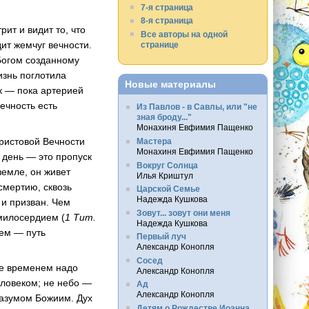
7-я страница
8-я страница
ит и видит то, что
Все авторы на одной
ит жемчуг вечности.
странице
 Богом созданному
изнь поглотила
Новые материалы
к — пока артерией
ечность есть
Из Павлов - в Савлы, или "не
зная броду..."
Монахиня Евфимия Пащенко
Христовой Вечности
Мастера
Монахиня Евфимия Пащенко
й день — это пропуск
Вокруг Солнца
земле, он живет
Илья Криштул
смертию, сквозь
Царской Семье
Надежда Кушкова
 и призван. Чем
Зовут... зовут они меня
милосердием (
1 Тит.
Надежда Кушкова
аем — путь
Первый луч
Александр Конопля
Сосед
не временем надо
Александр Конопля
еловеком; не небо —
Ад
Александр Конопля
разумом Божиим. Дух
Детям о Рождестве Иоанна