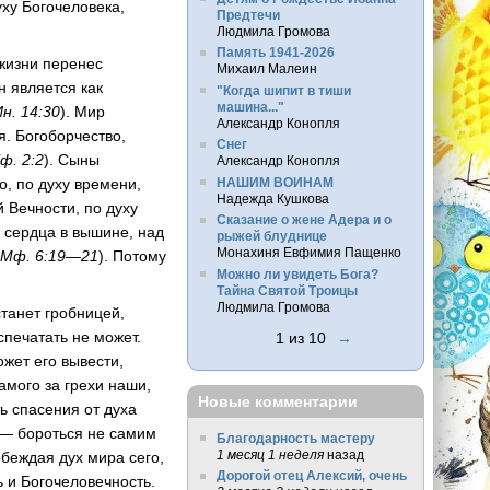
уху Богочеловека,
Предтечи
Людмила Громова
Память 1941-2026
жизни перенес
Михаил Малеин
н является как
"Когда шипит в тиши
машина..."
Ин. 14:30
). Мир
Александр Конопля
я. Богоборчество,
Снег
Еф. 2:2
). Сыны
Александр Конопля
НАШИМ ВОИНАМ
о, по духу времени,
Надежда Кушкова
 Вечности, по духу
Сказание о жене Адера и о
х сердца в вышине, над
рыжей блуднице
Монахиня Евфимия Пащенко
(
Мф. 6:19—21
). Потому
Можно ли увидеть Бога?
Тайна Святой Троицы
Людмила Громова
станет гробницей,
печатать не может.
1 из 10
→
ожет его вывести,
амого за грехи наши,
Новые комментарии
ь спасения от духа
о — бороться не самим
Благодарность мастеру
1 месяц 1 неделя
назад
обеждая дух мира сего,
Дорогой отец Алексий, очень
 и Богочеловечность.