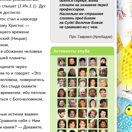
бьётся сердце, когда
стоите на экзамене перед
 слышат (
1 Ин.1:1
). Дух
профессором.
я достигло
Насколько же страшнее
стоять пред Богом
тос стал и навсегда
на Суде! Величие Божие
тому Христос —
не сравнимо ни с чем.
ашего времени.
Прп. Гавриил (Ургебадзе)
ский (Ницше).
еком,
Активисты клуба
о в обожании человека
ашей планеты.
оцените через
м-то и говорят: «Это
 человека, повернитесь
 без стыда скажите:
я временем, ибо пеплом
ться с Богочеловеком;
ные истинки взамен
Сравните себя с Ним.
и каким? — Докажите,