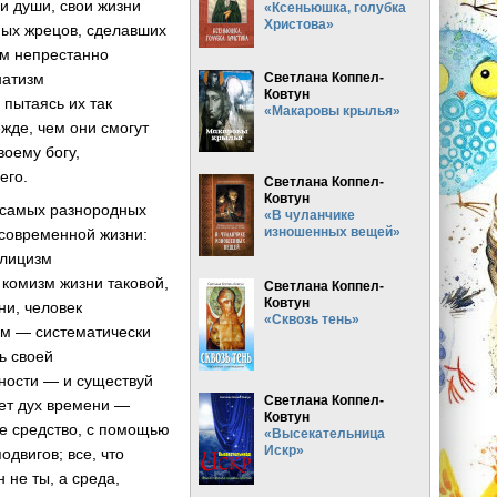
ои души, свои жизни
«Ксеньюшка, голубка
Христова»
ных жрецов, сделавших
ом непрестанно
натизм
Светлана Коппел-
Ковтун
 пытаясь их так
«Макаровы крылья»
ежде, чем они смогут
воему богу,
его.
Светлана Коппел-
Ковтун
з самых разнородных
«В чуланчике
изношенных вещей»
 современной жизни:
олицизм
 комизм жизни таковой,
Светлана Коппел-
Ковтун
ни, человек
«Сквозь тень»
ом — систематически
ь своей
ности — и существуй
Светлана Коппел-
ает дух времени —
Ковтун
е средство, с помощью
«Высекательница
Искр»
одвигов; все, что
 не ты, а среда,