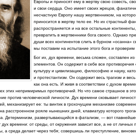
Европы и приносят ему в жертву свою совесть, св
и свои сердца. Оно имеет своих жрецов, фанатич
несчастную Европу нашу жертвенником, на котор
приносится в жертву тело ее. Но их страстный фа
распространяется и на все остальные континенты,
превратить в жертвенники бога своего. Однако пр
души всех континентов слить в бурном «осанна» с
мы поставим на испытание этого бога и проверим 
Бог их, дух времени, весьма сложен, составлен и
элементов. Он содержит в себе все противоречия
культуру и цивилизацию, философию и науку, кат
и протестантизм. Он содержит весь трагизм и весь
как она есть. И живя в соответствии с духом време
сех этих непримиримых противоречий. Но что самое страшное в эт
ние против человеческой личности. Дух времени сковывает личност
й, механизирует ее: ты винтик в грохочущем механизме современ
а на расстроенном рояле нынешних дней, клавиатуру которого трог
ша. Детерминизм, развертывающийся в фатализм, — вот главнейше
 дух времени: от среды, от окружения зависит все, а не от личных п
, а среда делает через тебя; совершишь ли преступление, виновен