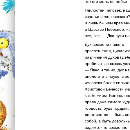
что его моль не побьет
Гнилостен человек, наш
счастья человеческого
и лишь бы чем временн
и Царство Небесное: «
все, все. — Два пути н
Дух времени нашего — 
просвещения, цивилиза
различения духов (
1 Ин
пробиваться сквозь уж
— Явно и тайно, дух н
апологета в науке, в е
человека более сильно
Христовой Вечности уч
как Божиим. Богочелов
права даже самого худ
гордость: будь гордым;
достоинство — быть до
собой, а быть довольн
видимо, что временно; 