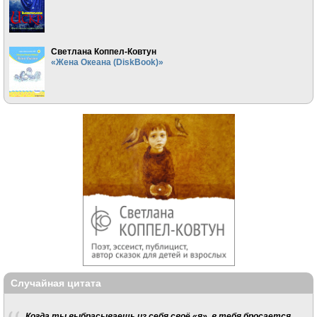
Светлана Коппел-Ковтун
«Жена Океана (DiskBook)»
Случайная цитата
Когда ты выбрасываешь из себя своё «я», в тебя бросается