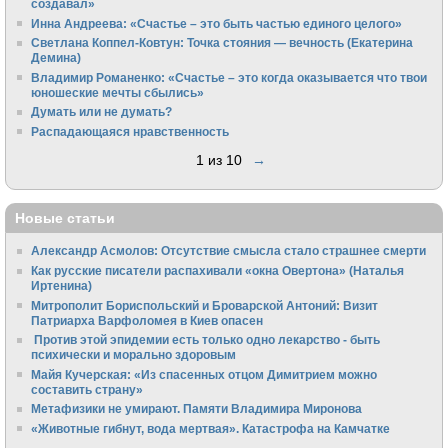
создавал»
Инна Андреева: «Счастье – это быть частью единого целого»
Светлана Коппел-Ковтун: Точка стояния — вечность (Екатерина
Демина)
Владимир Романенко: «Счастье – это когда оказывается что твои
юношеские мечты сбылись»
Думать или не думать?
Распадающаяся нравственность
1 из 10
→
Новые статьи
Александр Асмолов: Отсутствие смысла стало страшнее смерти
Как русские писатели распахивали «окна Овертона» (Наталья
Иртенина)
Митрополит Бориспольский и Броварской Антоний: Визит
Патриарха Варфоломея в Киев опасен
Против этой эпидемии есть только одно лекарство - быть
психически и морально здоровым
Майя Кучерская: «Из спасенных отцом Димитрием можно
составить страну»
Метафизики не умирают. Памяти Владимира Миронова
«Животные гибнут, вода мертвая». Катастрофа на Камчатке