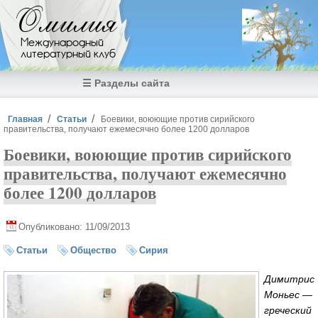
Перейти к основному содержанию
Омилия
Международный
литературный клуб
☰ Разделы сайта
Вы здесь
Главная
Статьи
Боевики, воюющие против сирийского
правительства, получают ежемесячно более 1200 долларов
Боевики, воюющие против сирийского
правительства, получают ежемесячно
более 1200 долларов
Опубликовано: 11/09/2013
Статьи
Общество
Сирия
Димитрис
Моньес —
греческий