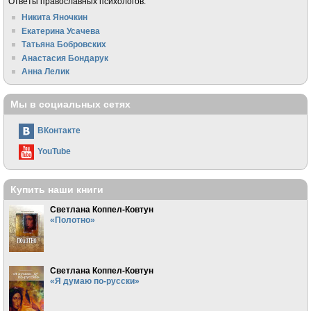
Ответы православных психологов:
Никита Яночкин
Екатерина Усачева
Татьяна Бобровских
Анастасия Бондарук
Анна Лелик
Мы в социальных сетях
ВКонтакте
YouTube
Купить наши книги
Светлана Коппел-Ковтун
«Полотно»
Светлана Коппел-Ковтун
«Я думаю по-русски»