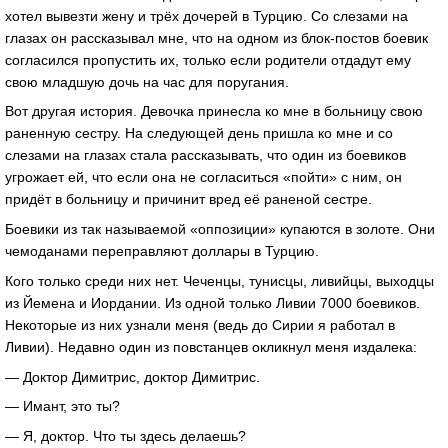
хотел вывезти жену и трёх дочерей в Турцию. Со слезами на
глазах он рассказывал мне, что на одном из блок-постов боевик
согласился пропустить их, только если родители отдадут ему
свою младшую дочь на час для поругания.
Вот другая история. Девочка принесла ко мне в больницу свою
раненную сестру. На следующей день пришла ко мне и со
слезами на глазах стала рассказывать, что один из боевиков
угрожает ей, что если она не согласиться «пойти» с ним, он
придёт в больницу и причинит вред её раненой сестре.
Боевики из так называемой «оппозиции» купаются в золоте. Они
чемоданами переправляют доллары в Турцию.
Кого только среди них нет. Чеченцы, тунисцы, ливийцы, выходцы
из Йемена и Иордании. Из одной только Ливии 7000 боевиков.
Некоторые из них узнали меня (ведь до Сирии я работал в
Ливии). Недавно один из повстанцев окликнул меня издалека:
— Доктор Димитрис, доктор Димитрис.
— Имант, это ты?
— Я, доктор. Что ты здесь делаешь?