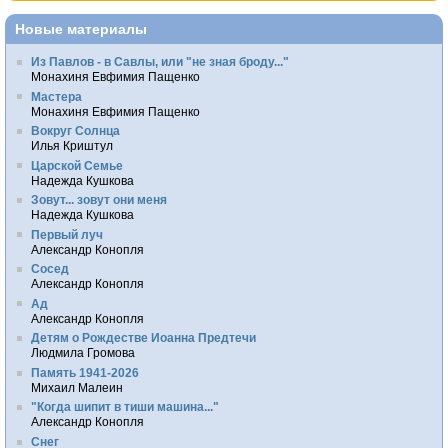
Новые материалы
Из Павлов - в Савлы, или "не зная броду..."
Монахиня Евфимия Пащенко
Мастера
Монахиня Евфимия Пащенко
Вокруг Солнца
Илья Криштул
Царской Семье
Надежда Кушкова
Зовут... зовут они меня
Надежда Кушкова
Первый луч
Александр Конопля
Сосед
Александр Конопля
Ад
Александр Конопля
Детям о Рождестве Иоанна Предтечи
Людмила Громова
Память 1941-2026
Михаил Малеин
"Когда шипит в тиши машина..."
Александр Конопля
Снег