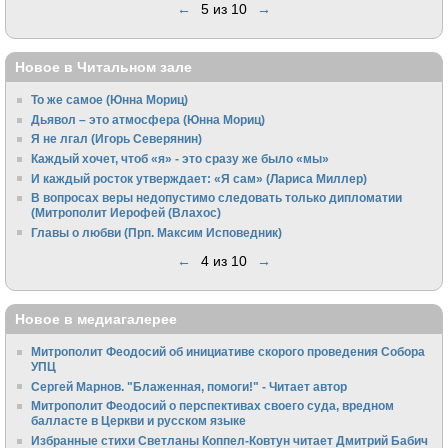
←
5 из 10
→
Новое в Читальном зале
То же самое (Юнна Мориц)
Дьявол – это атмосфера (Юнна Мориц)
Я не лгал (Игорь Северянин)
Каждый хочет, чтоб «я» - это сразу же было «мы»
И каждый росток утверждает: «Я сам» (Лариса Миллер)
В вопросах веры недопустимо следовать только дипломатии
(Митрополит Иерофей (Влахос)
Главы о любви (Прп. Максим Исповедник)
←
4 из 10
→
Новое в медиагалерее
Митрополит Феодосий об инициативе скорого проведения Собора
УПЦ
Сергей Марнов. "Блаженная, помоги!" - Читает автор
Митрополит Феодосий о перспективах своего суда, вредном
балласте в Церкви и русском языке
Избранные стихи Светланы Коппел-Ковтун читает Дмитрий Бабич