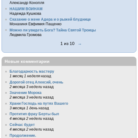
Александр Конопля
НАШИМ ВОИНАМ
Надежда Кушкова
Сказание о жене Адера и о рыжей блуднице
Монахиня Евфимия Пащенко
Можно ли увидеть Бога? Тайна Святой Троицы
Людмила Громова
1 из 10
→
Новые комментарии
Благодарность мастеру
1 месяц 1 неделя
назад
Дорогой отец Алексий, очень
2 месяца 3 недели
назад
Значение Морока
2 месяца 3 недели
назад
Храни Господь на путях Вашего
3 месяца 1 день
назад
Протитип фрау Берты был
4 месяца 2 недели
назад
Сейчас будет
4 месяца 2 недели
назад
Продолжение.