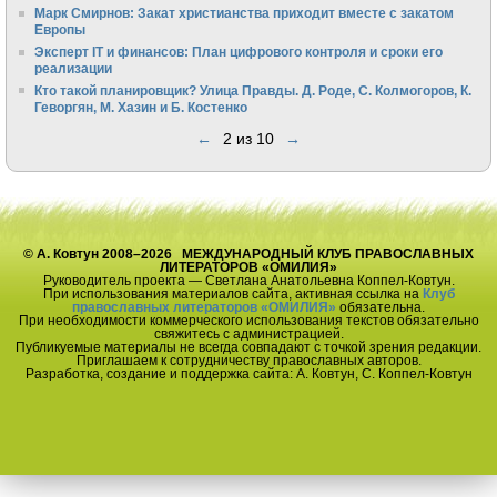
Марк Смирнов: Закат христианства приходит вместе с закатом
Европы
Эксперт IT и финансов: План цифрового контроля и сроки его
реализации
Кто такой планировщик? Улица Правды. Д. Роде, С. Колмогоров, К.
Геворгян, М. Хазин и Б. Костенко
←
2 из 10
→
© А. Ковтун 2008–2026 МЕЖДУНАРОДНЫЙ КЛУБ ПРАВОСЛАВНЫХ
ЛИТЕРАТОРОВ «ОМИЛИЯ»
Руководитель проекта — Светлана Анатольевна Коппел-Ковтун.
При использования материалов сайта, активная ссылка на
Клуб
православных литераторов «ОМИЛИЯ»
обязательна.
При необходимости коммерческого использования текстов обязательно
свяжитесь с администрацией.
Публикуемые материалы не всегда совпадают с точкой зрения редакции.
Приглашаем к сотрудничеству православных авторов.
Разработка, создание и поддержка сайта: А. Ковтун, С. Коппел-Ковтун