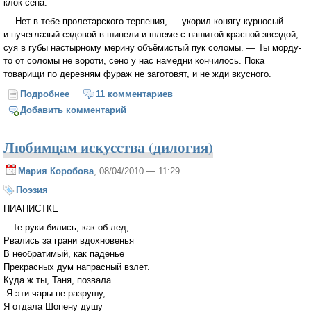
клок сена.
— Нет в тебе пролетарского терпения, — укорил конягу курносый
и пучеглазый ездовой в шинели и шлеме с нашитой красной звездой,
суя в губы настырному мерину объёмистый пук соломы. — Ты морду-
то от соломы не вороти, сено у нас намедни кончилось. Пока
товарищи по деревням фураж не заготовят, и не жди вкусного.
Подробнее
о Глава из романа "Тимофей"
11 комментариев
Добавить комментарий
Любимцам искусства (дилогия)
Мария Коробова
, 08/04/2010 — 11:29
Поэзия
ПИАНИСТКЕ
…Те руки бились, как об лед,
Рвались за грани вдохновенья
В необратимый, как паденье
Прекрасных дум напрасный взлет.
Куда ж ты, Таня, позвала
-Я эти чары не разрушу,
Я отдала Шопену душу