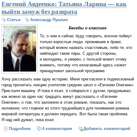
Евгений Авдеенко: Татьяна Ларина — как
выйти замуж без разврата
Статьи
Александр Пушкин
Беседы о классике
То, о чем я сейчас буду говорить, вполне поймут
только взрослые люди, прожившие в браке,
который можно назвать счастливым, либо те, кто
наблюдал такие пары. С другой стороны,
и молодежь, я уверен, с пользой может этому
внимать, потому что излагаемый здесь сюжет
принадлежит школьной программе.
Хочу рассказать вам одну историю. Меня пригласили в подмосковный
город прочитать лекцию учителям средних школ о «Евгении Онегине».
Прислали машину. И пока я ехал, я собирался с духом, продумывал,
как можно за один час тридцать минут рассказать о «Евгении
Онегине», о том, что заложено в этом романе, показать, как это
изложено; что главное из этого труднейшего для понимания романа
мировой литературы я должен передать. Вот была такая проблема.
Я над ней думал, пока ехал.
Подробнее
о Евгений Авдеенко: Татьяна Ларина — как выйти
4 комментария
Добавить комментарий
замуж без разврата