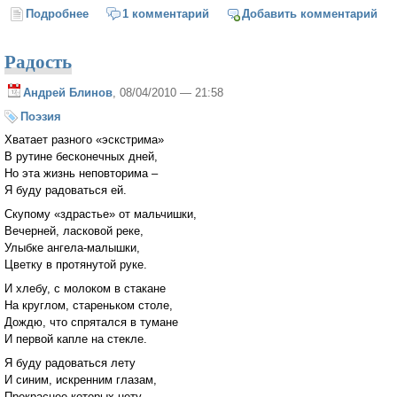
Подробнее
о Первая песня
1 комментарий
Добавить комментарий
Радость
Андрей Блинов
, 08/04/2010 — 21:58
Поэзия
Хватает разного «эскстрима»
В рутине бесконечных дней,
Но эта жизнь неповторима –
Я буду радоваться ей.
Скупому «здрастье» от мальчишки,
Вечерней, ласковой реке,
Улыбке ангела-малышки,
Цветку в протянутой руке.
И хлебу, с молоком в стакане
На круглом, стареньком столе,
Дождю, что спрятался в тумане
И первой капле на стекле.
Я буду радоваться лету
И синим, искренним глазам,
Прекраснее которых нету