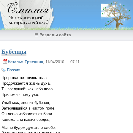
Перейти к основному содержанию
Омилия
Международный
литературный клуб
☰ Разделы сайта
Бубенцы
Наталья Трясцина
, 11/04/2010 — 07:11
Поэзия
Прерывается жизнь тела.
Продолжается жизнь духа.
Ты послушай: как небо пело.
Приложи к нему ухо.
Улыбнись, звенит бубенец,
Затерявшийся в чистом поле.
Он легко избавляет от боли
Колокольни наших сердец.
Мы не будем думать о хлебе,