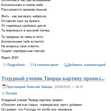
Восхитимся чистым мгновеньем.
Колокольчики в синем небе
Рассыпаются звонким пеньем.
Жить - как рисовать набросок,
Оставляя свет на бумаге.
От скрипенья гробовых досок
Ты вернешься в высокий лагерь.
Ты придешь из зимы в лето.
Колокольчики тебя встретят,
На вопросы твои ответят,
Озарят серебристым светом.
Март 2010
Подробнее
о Бубенцы
4 комментария
Добавить комментарий
Усердный ученик Творца картину правил...
Протоиерей Алексий Зайцев
, 10/04/2010 — 18:21
Поэзия
Усердный ученик Творца картину правил:
«Плохое» кистью скрыл, «прекрасных черт» добавил…
Он думал, что Господь по злобе иль незнанью