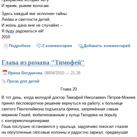
И ярким, рыжим волосам.
Здесь каждый миг исполнен тайны
Любви и светлости детей,
И жизнь дана мне не случайно –
Я буду радоваться ей!
2010
Подробнее
о Радость
2 комментария
Добавить комментарий
Глава из романа "Тимофей"
Ирина Богданова
, 08/04/2010 — 21:26
Проза для детей
Глава 20
В тот день, когда молодой доктор Тимофей Николаевич Петров-Мокеев
принял бесповоротное решение вернуться на работу, к больнице
святого Пантелеймона подъехала бричка, запряжённая сивым
мерином Гошей, мобилизованным у купца Гвоздева на борьбу
с контрреволюционерами.
Гоша послушно остановился у крыльца, задумчиво покосил глазом
на облупленные гипсовые колонны и радостно заржал, предвкушая