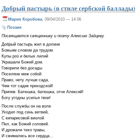
Добрый пастырь (в стиле сербской баллады)
Мария Коробова
, 09/04/2010 — 14:06
Поэзия
Посвящается священнику и поэту Алексию Зайцеву
Добрый пастырь жил в долине
Божьим словом да трудом.
Купы роз и белых лилий
Украшали Божий дом.
Говорили без досады
Поселяне меж собой:
Право, нету лучше сада,
Чем тот садик приходской!
Припев: Батюшка, батюшка, отче Алексий!
Богу угодны усилья твои!
После службы он на воле
Уходил под сень ветвей,
С кипарисовой виолой
Пел, как Божий соловей.
И дрожали тихо травы,
И сжимались все сердца…