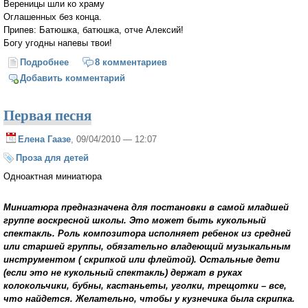
Вереницы шли ко храму
Оглашенных без конца.
Припев: Батюшка, батюшка, отче Алексий!
Богу угодны напевы твои!
Подробнее
о Добрый пастырь (в стиле сербской баллады)
8 комментариев
Добавить комментарий
Первая песня
Елена Гаазе
, 09/04/2010 — 12:07
Проза для детей
Одноактная миниатюра
Миниатюра предназначена для постановки в самой младшей
группе воскресной школы. Это может быть кукольный
спектакль. Роль композитора исполняет ребенок из средней
или старшей группы, обязательно владеющий музыкальным
инструментом ( скрипкой или флейтой). Остальные дети
(если это не кукольный спектакль) держат в руках
колокольчики, бубны, кастаньеты, уголки, трещотки – все,
что найдется. Желательно, чтобы у кузнечика была скрипка.