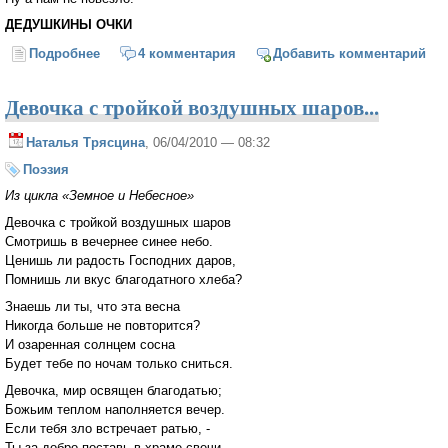
ДЕДУШКИНЫ ОЧКИ
Подробнее
о Весёлые стихи для детей
4 комментария
Добавить комментарий
Девочка с тройкой воздушных шаров...
Наталья Трясцина
, 06/04/2010 — 08:32
Поэзия
Из цикла «Земное и Небесное»
Девочка с тройкой воздушных шаров
Смотришь в вечернее синее небо.
Ценишь ли радость Господних даров,
Помнишь ли вкус благодатного хлеба?
Знаешь ли ты, что эта весна
Никогда больше не повторится?
И озаренная солнцем сосна
Будет тебе по ночам только сниться.
Девочка, мир освящен благодатью;
Божьим теплом наполняется вечер.
Если тебя зло встречает ратью, -
Ты за добро поставь в храме свечи.