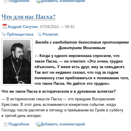
Подробнее
о Даль-печаль...
Добавить комментарий
Что для нас Пасха?
Андрей Сигутин
, 07/04/2010 — 09:42
Публицистика
Религия
Беседа с кандидатом богословия протоиереем
Димитрием Моисеевым
—
Когда у одного иеромонаха спросили, что
такое Пасха, — он ответил: «Это очень трудно
объяснить. У меня есть друг, ему за семьдесят.
Так вот он недавно сказал, что год за годом
понемногу стал приближаться к пониманию того,
что такое Пасха. Но даётся это трудно».
Что же такое Пасха в историческом и в духовном аспектах?
— В историческом смысле Пасха — это праздник Воскресения
Христова. В этот день вспоминается конкретное событие, когда
Господь после распятия в пятницу и пребывании во Гробе в субботу
в третий день воскрес.
Подробнее
о Что для нас Пасха?
Добавить комментарий