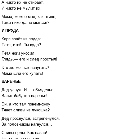
А никто их не стирает,
И никто не мылит их.
Мама, можно мне, как птице,
Тоже никогда не мыться?
У ПРУДА
Карп зовёт из пруда:
Петя, стой! Ты куда?
Петя ноги уносил,
Глядь,— его и след простыл!
Кто же мог так напугать?
Мама шла его купать!
ВАРЕНЬЕ
Дед уснул. И — объяденье:
Варит бабушка варенье!
Эй, а кто там понемножку
Тянет сливы из лукошка?
Дед проснулся, встрепенулся,
За половником нагнулся…
Сливы целы. Как назло!
Ну а нам не повезло.