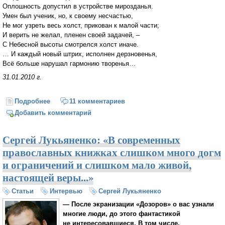
Оплошность допустил в устройстве мирозданья.
Умен был ученик, но, к своему несчастью,
Не мог узреть весь холст, прикован к малой части;
И верить не желал, пленен своей задачей, –
С Небесной высоты смотрелся холст иначе.
… И каждый новый штрих, исполнен дерзновенья,
Всё больше нарушал гармонию творенья…
31.01.2010 г.
Подробнее
о Усердный ученик Творца картину правил...
11 комментариев
Добавить комментарий
Сергей Лукьяненко: «В современных
православных книжках слишком много догм
и ограничений и слишком мало живой,
настоящей веры...»
Статьи
Интервью
Сергей Лукьяненко
— После экранизации «Дозоров» о вас узнали
многие люди, до этого фантастикой
не интересовавшиеся. В том числе,