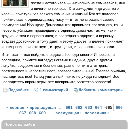
после шестого часа — нисколько не сомневайся, ибо
и ничего не теряешь! Кто замедлил и до девятого
часа — приступи без всякого сомнения и боязни! Кто же подоспел
прийти лишь к одиннадцатому часу — и тот не страшися своего
промедления! Ибо щедр Домовладыка: принимает последнего, как и
первого; ублажает пришедшего в одиннадцатый час так же, как и
трудившегося с первого часа; и последнего одаряет, и первому
воздает достойное; и тому дает, и этому дарует; и деяние принимает,
и намерение приветствует; и труд ценит, и расположение хвалит.
Итак, все — все войдите в радость Господа своего! И первые, и
последние, примите награду; богатые и бедные, друг с другом
ликуйте; воздержные и беспечные, равно почтите этот день;
постившиеся и непостившиеся, возвеселитесь ныне! Трапеза обильна,
насладитесь все! Телец упитанный, никто не уходи голодным! Все
насладитесь пиром веры, все воспримите богатство благости!
Подробнее
о Огласительное слово на Пасху святителя Иоанна
1 комментарий
Добавить комментарий
Златоуста
Страницы
« первая
‹ предыдущая
…
661
662
663
664
665
666
667
668
669
…
следующая ›
последняя »
Поиск на сайте