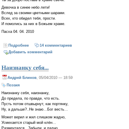
Девочка в синее небо лети!
Вслед за своими цветными шарами.
Всех, кто обидел тебя, прости.
И помолись за них в Божьем храме.
Пасха 04. 04. 2010
Подробнее
о Девочка с тройкой воздушных шаров...
14 комментариев
Добавить комментарий
Наизнанку себя...
Андрей Блинов
, 05/04/2010 — 18:59
Поэзия
Наизнанку себя, наизнанку,
До предела, по правде, что есть.
Пусть потом отшвырнут, как портянку,
Ну, а дальше?..Не знаю…Бог весть…
Может верил и жил слишком жадно,
Усмехается старый мой клён…
Размечтался…Забыли, и ладно,