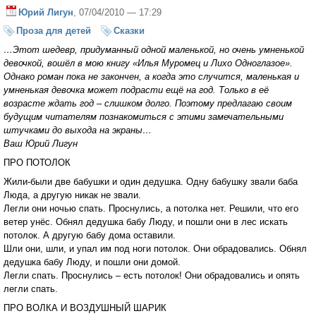
Юрий Лигун
, 07/04/2010 — 17:29
Проза для детей
Сказки
…Этот шедевр, придуманный одной маленькой, но очень умненькой
девочкой, вошёл в мою книгу «Илья Муромец и Лихо Одноглазое».
Однако роман пока не закончен, а когда это случится, маленькая и
умненькая девочка может подрасти ещё на год. Только в её
возрасте ждать год – слишком долго. Поэтому предлагаю своим
будущим читателям познакомиться с этими замечательными
штучками до выхода на экраны…
Ваш Юрий Лигун
ПРО ПОТОЛОК
Жили-были две бабушки и один дедушка. Одну бабушку звали баба
Люда, а другую никак не звали.
Легли они ночью спать. Проснулись, а потолка нет. Решили, что его
ветер унёс. Обнял дедушка бабу Люду, и пошли они в лес искать
потолок. А другую бабу дома оставили.
Шли они, шли, и упал им под ноги потолок. Они обрадовались. Обнял
дедушка бабу Люду, и пошли они домой.
Легли спать. Проснулись – есть потолок! Они обрадовались и опять
легли спать.
ПРО ВОЛКА И ВОЗДУШНЫЙ ШАРИК