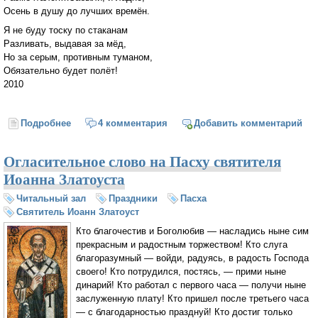
Осень в душу до лучших времён.
Я не буду тоску по стаканам
Разливать, выдавая за мёд,
Но за серым, противным туманом,
Обязательно будет полёт!
2010
Подробнее
о Наизнанку себя...
4 комментария
Добавить комментарий
Огласительное слово на Пасху святителя
Иоанна Златоуста
Читальный зал
Праздники
Пасха
Святитель Иоанн Златоуст
Кто благочестив и Боголюбив — насладись ныне сим
прекрасным и радостным торжеством! Кто слуга
благоразумный — войди, радуясь, в радость Господа
своего! Кто потрудился, постясь, — прими ныне
динарий! Кто работал с первого часа — получи ныне
заслуженную плату! Кто пришел после третьего часа
— с благодарностью празднуй! Кто достиг только