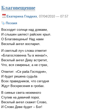
Благовещение
Екатерина Гладких
, 07/04/2010 — 07:57
Поэзия
Восходит солнце над домами,
И слышен шелест райских крыл.
О Благовещенье! Над нами
Веселый ангел воспарил.
И светлый луч слова отметит
«Благословенна Ты в женах!»,
Веселый ангел Деву встретит,
Что, вся смиренье, а не страх,
Ответит: «Се раба Господня»,
И будет решена судьба
Всех праведников, что сегодня
Ждут Воскресения в гробах.
В сиянье света неземного
Ступив на девичий порог,
Веселый ангел скажет Слово,
И Слово Деве будет – Бог!