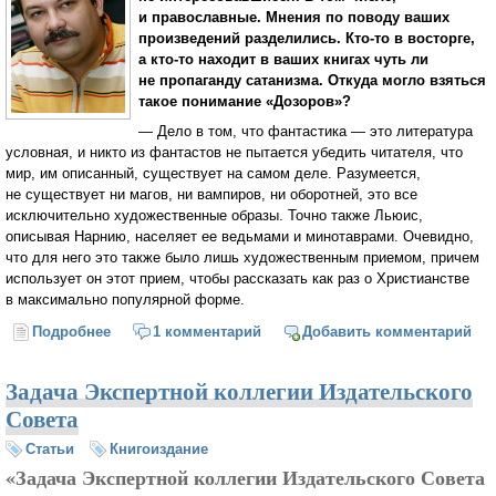
и православные. Мнения по поводу ваших
произведений разделились.
Кто-то
в восторге,
а
кто-то
находит в ваших книгах чуть ли
не пропаганду сатанизма. Откуда могло взяться
такое понимание «Дозоров»?
— Дело в том, что фантастика — это литература
условная, и никто из фантастов не пытается убедить читателя, что
мир, им описанный, существует на самом деле. Разумеется,
не существует ни магов, ни вампиров, ни оборотней, это все
исключительно художественные образы. Точно также Льюис,
описывая Нарнию, населяет ее ведьмами и минотаврами. Очевидно,
что для него это также было лишь художественным приемом, причем
использует он этот прием, чтобы рассказать как раз о Христианстве
в максимально популярной форме.
Подробнее
о Сергей Лукьяненко: «В современных
1 комментарий
Добавить комментарий
православных книжках слишком много догм и
ограничений и слишком мало живой, настоящей
Задача Экспертной коллегии Издательского
веры...»
Совета
Статьи
Книгоиздание
«Задача Экспертной коллегии Издательского Совета