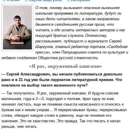
О том, почему вызывает опасения нынешняя
школьная программа по литературе, будут ли
наши дети читателями, в каком направлении
движется сегодняшняя русская проза, что
читать и где искать интересных авторов и как
пишущей братии служить Отечеству,
рассказывает, публицист и журналист Сергей
Шаргунов, главный редактор портала «Свободная
пресса», член Патриаршего совета по культуре и
недавно созданного Общества русской словесности.
«Я рос, окруженный книгами»
— Сергей Александрович, вы начали публиковаться довольно
рано и в 21 год уже были лауреатом литературной премии. Что
повлияло на выбор такого жизненного пути?
— Так получилось. Я рос, окруженный книгами. И будучи совсем
маленьким, года в 2—3, подходил к полкам, брал одну из книг,
начинал листать, еще не понимая смысла написанного и относясь к
буквам как к неким узорам… Я перерисовывал буквы, перерисовывал
слова, обводил каждое слово в рамочку, еще не понимая его
значения. Это не хвастовство. Это правда. Так что писать я начал
раньше, чем читать.