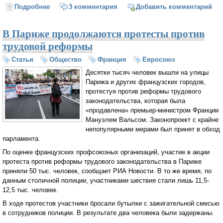
Подробнее
о Сергей Шаргунов: «Литература — это наше всё!»
3 комментария
Добавить комментарий
В Париже продолжаются протесты против
трудовой реформы
Статьи
Общество
Франция
Евросоюз
Десятки тысяч человек вышли на улицы
Парижа и других французских городов,
протестуя против реформы трудового
законодательства, которая была
«продавлена» премьер-министром Франции
Мануэлем Вальсом. Законопроект с крайне
непопулярными мерами был принят в обход
парламента.
По оценке французских профсоюзных организаций, участие в акции
протеста против реформы трудового законодательства в Париже
приняли 50 тыс. человек, сообщает РИА Новости. В то же время, по
данным столичной полиции, участниками шествия стали лишь 11,5-
12,5 тыс. человек.
В ходе протестов участники бросали бутылки с зажигательной смесью
в сотрудников полиции. В результате два человека были задержаны.