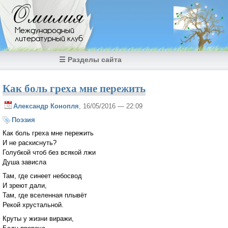
Перейти к основному содержанию
Омилия
Международный
литературный клуб
☰ Разделы сайта
Как боль греха мне пережить
Александр Конопля
, 16/05/2016 — 22:09
Поэзия
Как боль греха мне пережить
И не раскиснуть?
Голубкой чтоб без всякой лжи
Душа зависла
Там, где синеет небосвод
И зреют дали,
Там, где вселенная плывёт
Рекой хрустальной.
Круты у жизни виражи,