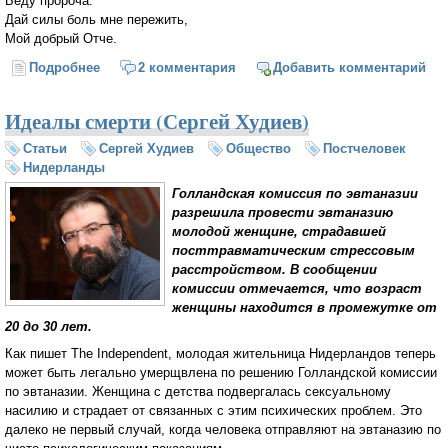
Беду пророча.
Дай силы боль мне пережить,
Мой добрый Отче.
Подробнее
о Как боль греха мне пережить
2 комментария
Добавить комментарий
Идеалы смерти (Сергей Худиев)
Статьи
Сергей Худиев
Общество
Постчеловек
Нидерланды
Голландская комиссия по эвтаназии
разрешила провести эвтаназию
молодой женщине, страдавшей
посттравматическим стрессовым
расстройством. В сообщении
комиссии отмечается, что возраст
женщины находится в промежутке от
20 до 30 лет.
Как пишет The Independent, молодая жительница Нидерландов теперь
может быть легально умерщвлена по решению Голландской комиссии
по эвтаназии. Женщина с детства подвергалась сексуальному
насилию и страдает от связанных с этим психических проблем. Это
далеко не первый случай, когда человека отправляют на эвтаназию по