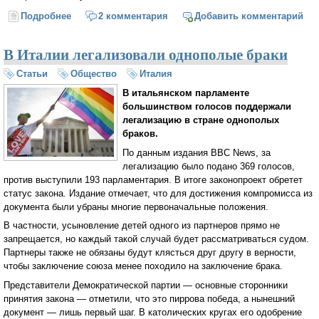
Подробнее
о Нет Игоря, Бори и Вити...
2 комментария
Добавить комментарий
В Италии легализовали однополые браки
Статьи
Общество
Италия
В итальянском парламенте
большинством голосов поддержали
легализацию в стране однополых
браков.
По данным издания BBC News, за
легализацию было подано 369 голосов,
против выступили 193 парламентария. В итоге законопроект обретет
статус закона. Издание отмечает, что для достижения компромисса из
документа были убраны многие первоначальные положения.
В частности, усыновление детей одного из партнеров прямо не
запрещается, но каждый такой случай будет рассматриваться судом.
Партнеры также не обязаны будут клясться друг другу в верности,
чтобы заключение союза менее походило на заключение брака.
Представители Демократической партии — основные сторонники
принятия закона — отметили, что это пиррова победа, а нынешний
документ — лишь первый шаг. В католических кругах его одобрение