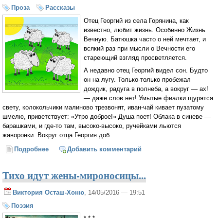
Проза
Рассказы
Отец Георгий из села Горянина, как
известно, любит жизнь. Особенно Жизнь
Вечную. Батюшка часто о ней мечтает, и
всякий раз при мысли о Вечности его
стареющий взгляд просветляется.
А недавно отец Георгий видел сон. Будто
он на лугу. Только-только пробежал
дождик, радуга в полнеба, а вокруг — ах!
— даже слов нет! Умытые фиалки щурятся
свету, колокольчики малиново трезвонят, иван-чай кивает пузатому
шмелю, приветствует: «Утро доброе!» Душа поет! Облака в синеве —
барашками, и где-то там, высоко-высоко, ручейками льются
жаворонки. Вокруг отца Георгия доб
Подробнее
о Пастораль
Добавить комментарий
Тихо идут жены-мироносицы...
Виктория Осташ-Хоню
, 14/05/2016 — 19:51
Поэзия