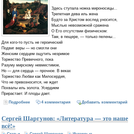
* * *
Здесь ступала ножка мироносицы...
Трепетная дева иль жена
Будто за Христом вослед уносится,
Мыслью невозможной сражена
О Его отсутствии физическом:
Там, в пещере, — только пелены...
Для кого-то пусть не героический
Подвиг веры — но смогли они
Женским сердцем ощутить незримое
Торжество Превечного, пока
Разуму мирскому невместимое,
Но — для сердца — прочное. В веках
Торжество Любви как Милосердия,
Что не превозносится, не ждет
Похвалы иль золота. Усердием
Прирастает. И плоды дает.
Подробнее
о Тихо идут жены-мироносицы...
4 комментария
Добавить комментарий
Сергей Шаргунов: «Литература — это наше
всё!»
Статьи
Сергей Шаргунов
Интервью