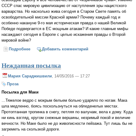
СССР спас мировую цивилизацию от наступления эры нацистского
варварства. Но насколько жива сегодня в Старом Свете память об
освободительной миссии Красной армии? Почему каждый год и
особенно накануне 9-го мая историческая правда о нашей Великой
Победе подвергается в ЕС мощным атакам? И какие главные мифы
насаждают сегодня в Европе с целью искажения правды о Второй
мировой войне?
Подробнее
о СССР спас Европу от её же безумия (Михаил
Добавить комментарий
Тюркин)
Нежданная посылка
Мария Сараджишвили
, 14/05/2016 — 17:27
Проза
Посылка для Маки
…Тяжелое ведро с мокрым бельем больно ударяло по ногам. Мака
шла медленно, боясь поскользнуться на обледенелых местах.
Протоптанная тропинка в снегу, петляя по валунам, вела к дому. Куда
ни кинь взгляд, кругом снежные вершины, незримый покой и величие
вечности. Но Маке было не до живописности пейзажа. Тут лишь бы не
загреметь на скользкой дороге.