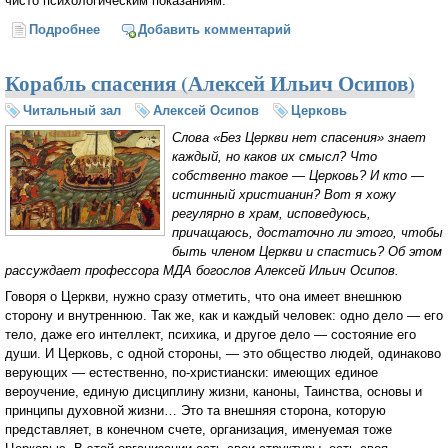
чисто психологическим показаниям.
Подробнее
о Идеалы смерти (Сергей Худиев)
Добавить комментарий
Корабль спасения (Алексей Ильич Осипов)
Читальный зал
Алексей Осипов
Церковь
Слова «Без Церкви нет спасения» знает
каждый, но каков их смысл? Что
собственно такое — Церковь? И кто —
истинный христианин? Вот я хожу
регулярно в храм, исповедуюсь,
причащаюсь, достаточно ли этого, чтобы
быть членом Церкви и спастись? Об этом
рассуждает профессора МДА богослов Алексей Ильич Осипов.
Говоря о Церкви, нужно сразу отметить, что она имеет внешнюю
сторону и внутреннюю. Так же, как и каждый человек: одно дело — его
тело, даже его интеллект, психика, и другое дело — состояние его
души. И Церковь, с одной стороны, — это общество людей, одинаково
верующих — естественно, по-христиански: имеющих единое
вероучение, единую дисциплину жизни, каноны, Таинства, основы и
принципы духовной жизни… Это та внешняя сторона, которую
представляет, в конечном счете, организация, именуемая тоже