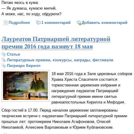
Питаю якось в кума:
— Як думаєш, кумасю милий,
А може, нас, по ходу, обдурили?
Подробнее
о Загадка України
1 комментарий
Добавить комментарий
Лауреатов Патриаршей литературной
премии 2016 года назовут 18 мая
Статьи
Литературные премии, конкурсы, награды, фестивали
Патриарх Кирилл
18 мая 2016 года в Зале церковных соборов
Храма Христа Спасителя состоится
торжественная церемония избрания и
награждения лауреатов Патриаршей
литературной премии имени святых
равноапостольных Кирилла и Мефодия.
Сбор гостей в 17.00. Перед началом церемонии запланированы
творческие встречи с лауреатами Патриаршей литературной премии
прошлых лет: протоиереем Николаем Агафоновом, Олесей
Николаевой, Алексеем Варламовым и Юрием Кублановским.