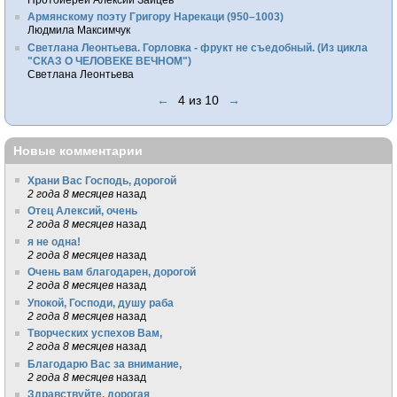
Армянскому поэту Григору Нарекаци (950–1003)
Людмила Максимчук
Светлана Леонтьева. Горловка - фрукт не съедобный. (Из цикла
"СКАЗ О ЧЕЛОВЕКЕ ВЕЧНОМ")
Светлана Леонтьева
←
4 из 10
→
Новые комментарии
Храни Вас Господь, дорогой
2 года 8 месяцев
назад
Отец Алексий, очень
2 года 8 месяцев
назад
я не одна!
2 года 8 месяцев
назад
Очень вам благодарен, дорогой
2 года 8 месяцев
назад
Упокой, Господи, душу раба
2 года 8 месяцев
назад
Творческих успехов Вам,
2 года 8 месяцев
назад
Благодарю Вас за внимание,
2 года 8 месяцев
назад
Здравствуйте, дорогая