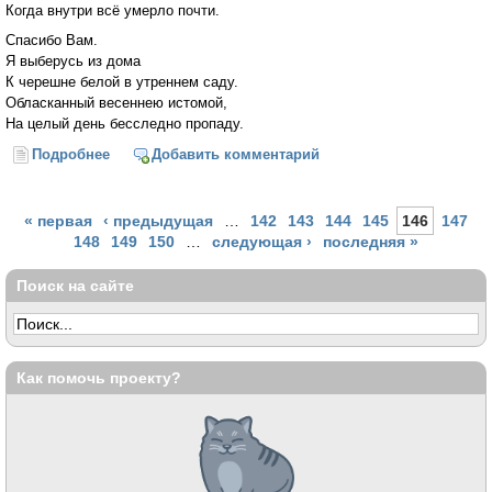
Когда внутри всё умерло почти.
Спасибо Вам.
Я выберусь из дома
К черешне белой в утреннем саду.
Обласканный весеннею истомой,
На целый день бесследно пропаду.
Подробнее
о Белая черешня
Добавить комментарий
Страницы
« первая
‹ предыдущая
…
142
143
144
145
146
147
148
149
150
…
следующая ›
последняя »
Поиск на сайте
Как помочь проекту?