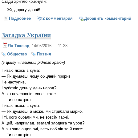
Сзади хрипло крикнули:
— Эй, дорогу давай!
Подробнее
о Нежданная посылка
2 комментария
Добавить комментарий
Загадка України
Ян Таксюр
, 14/05/2016 — 11:38
Общество
Поэзия
(з циклу «Таємниці рідного краю»)
Питаю якось в кума:
— Як думаєш, чому обіцяний прорив
Не наступив,
І зубожіє день у день народ?
А він почервонів, сопе і каже:
— Ти не патріот.
Питаю якось в кума:
— Як думаєш, а може, ми стрибали марно,
І ті, кого обрали ми, не зовсім гарні,
А цей, наприклад, взагалі злодюга та урод?
А він заплющив очі, весь побілів та й каже:
— Ти не патріот.