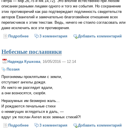
Петра — Мф.26,75 и Мк.14,72). Это вполне естественно при любом
описании разными лицами одного и того же события. Но сохранение
этих противоречий как раз подтверждает подлинность свидетельств
авторов Евангелий и замечательно благоговейное отношение всех
переписчиков к этим текстам. Ведь, ничего не стоило согласовать или
даже исключить все эти противоречия.
Подробнее
о Святитель Феофан (Затворник). О согласовании
3 комментария
Добавить комментарий
евангельских сказаний о воскресении Христа.
Последовательность событий
Небесные посланники
Надежда Кушкова
, 16/05/2016 — 12:14
Поэзия
Прогоняемы проклятьями с земли,
отступают ангелы дождя.
Их никто не разглядит вдали,
а они возносятся, скорбя.
Неразумных им безмерно жаль…
И рождаются печальные стихи
о нем
о
гущих вглядеться в даль, —
вдруг уж послан Ангел всех земных стихий?!
Подробнее
о Небесные посланники
3 комментария
Добавить комментарий