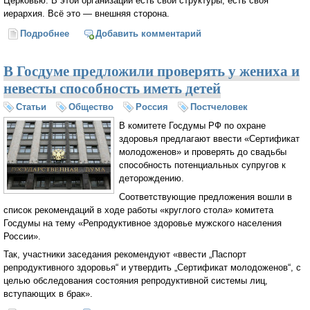
Церковью. В этой организации есть свои структуры, есть своя
иерархия. Всё это — внешняя сторона.
Подробнее
о Корабль спасения (Алексей Ильич Осипов)
Добавить комментарий
В Госдуме предложили проверять у жениха и
невесты способность иметь детей
Статьи
Общество
Россия
Постчеловек
В комитете Госдумы РФ по охране
здоровья предлагают ввести «Сертификат
молодоженов» и проверять до свадьбы
способность потенциальных супругов к
деторождению.
Соответствующие предложения вошли в
список рекомендаций в ходе работы «круглого стола» комитета
Госдумы на тему «Репродуктивное здоровье мужского населения
России».
Так, участники заседания рекомендуют «ввести „Паспорт
репродуктивного здоровья“ и утвердить „Сертификат молодоженов“, с
целью обследования состояния репродуктивной системы лиц,
вступающих в брак».