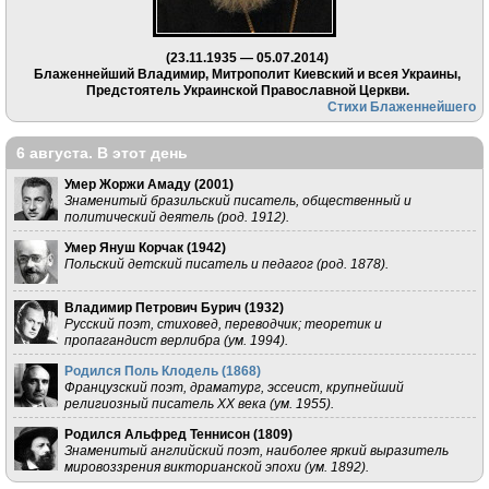
(23.11.1935 — 05.07.2014)
Блаженнейший Владимир, Митрополит Киевский и всея Украины,
Предстоятель Украинской Православной Церкви.
Стихи Блаженнейшего
6 августа. В этот день
Умер Жоржи Амаду (
2001
)
Знаменитый бразильский писатель, общественный и
политический деятель (род. 1912).
Умер Януш Корчак (
1942
)
Польский детский писатель и педагог (род. 1878).
Владимир Петрович Бурич (
1932
)
Русский поэт, стиховед, переводчик; теоретик и
пропагандист верлибра (ум. 1994).
Родился Поль Клодель (
1868
)
Французский поэт, драматург, эссеист, крупнейший
религиозный писатель XX века (ум. 1955).
Родился Альфред Теннисон (
1809
)
Знаменитый английский поэт, наиболее яркий выразитель
мировоззрения викторианской эпохи (ум. 1892).