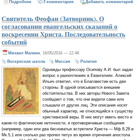
Подробнее
о В Госдуме предложили проверять у жениха и
3 комментария
Добавить комментарий
невесты способность иметь детей
Святитель Феофан (Затворник). О
согласовании евангельских сказаний о
воскресении Христа. Последовательность
событий
Михаил Малеин
, 16/05/2016 — 12:48
Воскресная школа
Миссия
Религия
Однажды профессору Осипову А.И. был задан
вопрос о разночтениях в Евангелиях. Алексей
Ильич ответил, что в Благовестии есть две
стороны. В одной описываются внешние
обстоятельства. В них авторы Нового Завета
сообщают о том, что они видели сами или
слышали от других лиц. Эти описания носят
обычный характер, не относящийся к существу
христианской веры. В них могут иметь место и
какие-то фактические неточности, и противоречивые сообщения
(например, один или два бесноватых встретили Христа — Мф.8,28 и
Мк.5,1 или сколько раз пропел петух во время отречения апостола