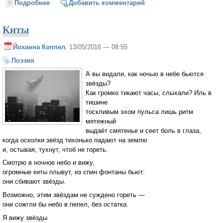
Подробнее
о Лауреатов Патриаршей литературной премии 2016
Добавить комментарий
года назовут 18 мая
Киты
Йоханна Коппел
, 13/05/2016 — 08:55
Поэзия
А вы видали, как ночью в небе бьются
звёзды?
Как громко тикают часы, слыхали? Иль в
тишине
тоскливым эхом пульса лишь ритм
мятежный
выдаёт смятенье и сеет боль в глаза,
когда осколки звёзд тихонько падают на землю
и, остывая, тухнут, чтоб не гореть.
Смотрю в ночное небо и вижу,
огромные киты плывут, из спин фонтаны бьют:
они сбивают звёзды.
Возможно, этим звёздам не суждено гореть —
они сожгли бы небо в пепел, без остатка.
Я вижу звёзды