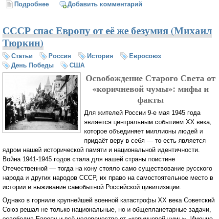
Подробнее
о В Париже продолжаются протесты против
Добавить комментарий
трудовой реформы
СССР спас Европу от её же безумия (Михаил
Тюркин)
Статьи
Россия
История
Евросоюз
День Победы
США
Освобождение Старого Света от
«коричневой чумы»: мифы и
факты
Для жителей России 9-е мая 1945 года
является центральным событием ХХ века,
которое объединяет миллионы людей и
придаёт веру в себя — то есть является
ядром нашей исторической памяти и национальной идентичности.
Война 1941-1945 годов стала для нашей страны поистине
Отечественной — тогда на кону стояло само существование русского
народа и других народов СССР, их право на самостоятельное место в
истории и выживание самобытной Российской цивилизации.
Однако в горниле крупнейшей военной катастрофы ХХ века Советский
Союз решал не только национальные, но и общепланетарные задачи,
освободив Европу и всё человечество от «коричневой чумы». Именно