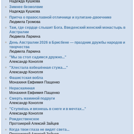
Надежда Кушкова
Зимнее безмолвие
Надежда Кушкова
Притча о православной отличнице и хулигане-двоечнике
Людмила Громова
Там, где сердце слышит Бога. Введенский женский монастырь в
Австралии
Людмила Ларкина
День Австралии 2026 в Брисбене — праздник дружбы народов и
творчества
Людмила Ларкина
"Мы за стол садимся дружно..."
Александр Конопля
"Хлестала взбешённая стужа...."
Александр Конопля
Фашистская вобла
Монахиня Евфимия Пащенко
Нераскаянная
Монахиня Евфимия Пащенко
Смерть маминой подруги
Александр Конопля
"Ступнёшь и вязнешь в снеге и в мечтах..."
Александр Конопля
Рождественское
Протоиерей Алексий Зайцев
Когда твои глаза не видят света...
Протоиерей Алексий Зайцев