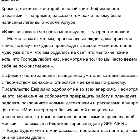
Кроме детективных историй, в новой книге Евфимии есть
и фэнтези — например, рассказ о том, как и почему были
написаны легенды о короле Артуре.
«В жизни каждого человека много чудес, — уверена монахиня.
— Можно сказать, что мы, православные люди, даже привыкли
к ним, потому что чудеса происходят в нашей жизни постоянно.
Чудо уже в том, что мы родились на свет, что мы такие, какие
есть, что Господь любит нас, несмотря на то, что мы часто ведем
себя не по-христиански».
Евфимия честно заявляет: священнослужители, которые знакомы
с творчеством монахини, относятся к ее книгам по-разному.
Писательство Евфимии одобряют не во всех епархиях. Несмотря
на это, монахиня не собирается прекращать работу и планирует
радовать поклонников новыми детективами и рассказами в жанре
фэнтези. «Моя литература без излишней слащавости
и идеализации, которые я считаю неполезными в православной
миссии, — рассказала Евфимия корреспонденту SPB.AIF.RU.
— Когда будете читать мои рассказы, постарайтесь понять, о чем
они на самом деле».