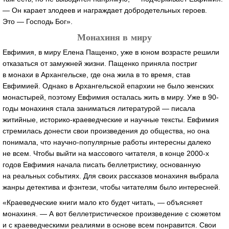
— Он карает злодеев и награждает добродетельных героев.
Это — Господь Бог».
Монахиня в миру
Евфимия, в миру Елена Пащенко, уже в юном возрасте решили
отказаться от замужней жизни. Пащенко приняла постриг
в монахи в Архангельске, где она жила в то время, став
Евфимией. Однако в Архангельской епархии не было женских
монастырей, поэтому Евфимия осталась жить в миру. Уже в 90-
годы монахиня стала заниматься литературой — писала
житийные, историко-краеведческие и научные тексты. Евфимия
стремилась донести свои произведения до общества, но она
понимала, что научно-популярные работы интересны далеко
не всем. Чтобы выйти на массового читателя, в конце 2000-х
годов Евфимия начала писать беллетристику, основанную
на реальных событиях. Для своих рассказов монахиня выбрала
жанры детектива и фэнтези, чтобы читателям было интересней.
«Краеведческие книги мало кто будет читать, — объясняет
монахиня. — А вот беллетристическое произведение с сюжетом
и с краеведческими реалиями в основе всем понравится. Свои