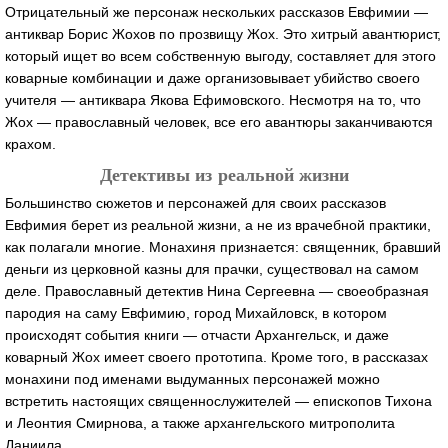
Отрицательный же персонаж нескольких рассказов Евфимии —
антиквар Борис Жохов по прозвищу Жох. Это хитрый авантюрист,
который ищет во всем собственную выгоду, составляет для этого
коварные комбинации и даже организовывает убийство своего
учителя — антиквара Якова Ефимовского. Несмотря на то, что
Жох — православный человек, все его авантюры заканчиваются
крахом.
Детективы из реальной жизни
Большинство сюжетов и персонажей для своих рассказов
Евфимия берет из реальной жизни, а не из врачебной практики,
как полагали многие. Монахиня признается: священник, бравший
деньги из церковной казны для прачки, существовал на самом
деле. Православный детектив Нина Сергеевна — своеобразная
пародия на саму Евфимию, город Михайловск, в котором
происходят события книги — отчасти Архангельск, и даже
коварный Жох имеет своего прототипа. Кроме того, в рассказах
монахини под именами выдуманных персонажей можно
встретить настоящих священнослужителей — епископов Тихона
и Леонтия Смирнова, а также архангельского митрополита
Даниила.