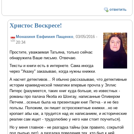
ответить
Христос Воскресе!
Монахиня Евфимия Пащенко
, 03/05/2016 -
20:34
Простите, уважаемая Татьяна, только сейчас
обнаружила Ваше письмо. Отвечаю.
Тексты и книги есть в интернете. Сама иногда
через "Указку" заказываю, когда нужны книжки.
А насчет детективов... Я обычно рассказываю, что детективные
истории краеведческой тематики впервые прочла у Эллис
Питерс (разумеется, таких книг куда больше, из известных -
романы про палача Якоба из Шонгау, написанные Оливером
Петчем...осенью была на презентации книг Петча - и не без
пользы. Положим, он пишет остросюжетные книжки...но не
кропает абы как, а трудится над их написанием, и исторические
реалии сам ищет - трудолюбию у него нам стоит поучиться).
Но у меня главное - не разгадка тайны (как правило, сокрытой
под пылью лет), а разгадка поведения тех, кто был к ней