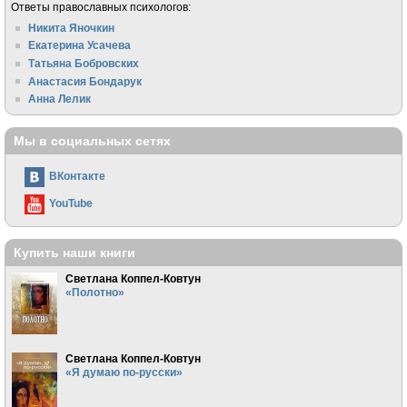
Ответы православных психологов:
Никита Яночкин
Екатерина Усачева
Татьяна Бобровских
Анастасия Бондарук
Анна Лелик
Мы в социальных сетях
ВКонтакте
YouTube
Купить наши книги
Светлана Коппел-Ковтун
«Полотно»
Светлана Коппел-Ковтун
«Я думаю по-русски»