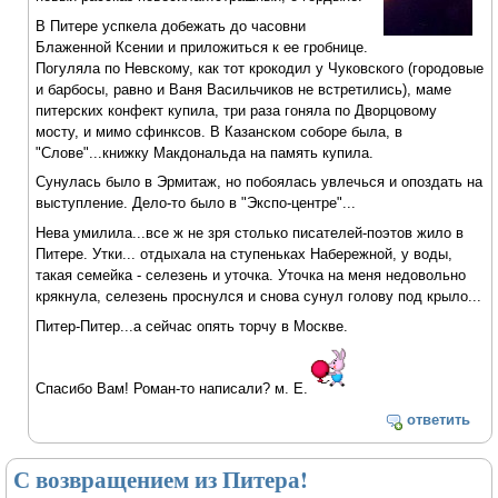
В Питере успкела добежать до часовни
Блаженной Ксении и приложиться к ее гробнице.
Погуляла по Невскому, как тот крокодил у Чуковского (городовые
и барбосы, равно и Ваня Васильчиков не встретились), маме
питерских конфект купила, три раза гоняла по Дворцовому
мосту, и мимо сфинксов. В Казанском соборе была, в
"Слове"...книжку Макдональда на память купила.
Сунулась было в Эрмитаж, но побоялась увлечься и опоздать на
выступление. Дело-то было в "Экспо-центре"...
Нева умилила...все ж не зря столько писателей-поэтов жило в
Питере. Утки... отдыхала на ступеньках Набережной, у воды,
такая семейка - селезень и уточка. Уточка на меня недовольно
крякнула, селезень проснулся и снова сунул голову под крыло...
Питер-Питер...а сейчас опять торчу в Москве.
Спасибо Вам! Роман-то написали? м. Е.
ответить
С возвращением из Питера!