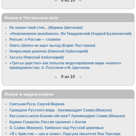
Новое в Читальном зале
Не нужен твой стих... (Марина Цветаева)
«Невозможное неизбежно». Ян Твардовский (Андрей Базилевский)
Рильке: о России — главное
Опять Шопен не ищет выгод (Борис Пастернак)
Некрасивая девочка (Николай Заболоцкий)
Засуха (Николай Заболоцкий)
«Третье царство» как попытка моделирования мира «нового»
праведничества: А. Платонов и М. Цветаева
←
9 из 10
→
Новое в медиагалерее
Святыни Руси. Сергей Марнов
Граждане Русского мира - Архимандрит Савва (Мажуко)
Как узнать волю Божию обо мне? Архимандрит Савва (Мажуко)
Каринэ Геворгян. Россия граничит с Богом
О. Савва (Мажуко). Трибунал над Русской церковью
«Я с Христом — как в танке». Парсуна писателя Яна Таксюра