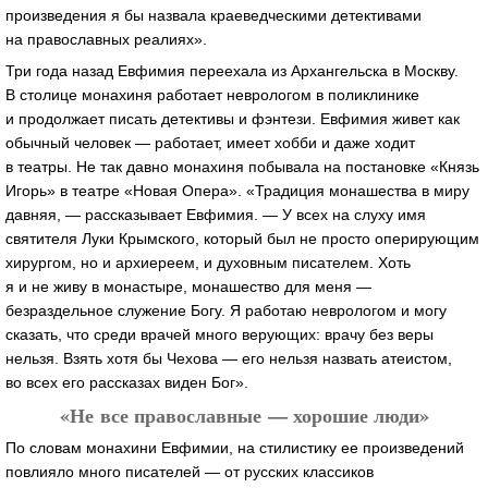
произведения я бы назвала краеведческими детективами
на православных реалиях».
Три года назад Евфимия переехала из Архангельска в Москву.
В столице монахиня работает неврологом в поликлинике
и продолжает писать детективы и фэнтези. Евфимия живет как
обычный человек — работает, имеет хобби и даже ходит
в театры. Не так давно монахиня побывала на постановке «Князь
Игорь» в театре «Новая Опера». «Традиция монашества в миру
давняя, — рассказывает Евфимия. — У всех на слуху имя
святителя Луки Крымского, который был не просто оперирующим
хирургом, но и архиереем, и духовным писателем. Хоть
я и не живу в монастыре, монашество для меня —
безраздельное служение Богу. Я работаю неврологом и могу
сказать, что среди врачей много верующих: врачу без веры
нельзя. Взять хотя бы Чехова — его нельзя назвать атеистом,
во всех его рассказах виден Бог».
«Не все православные — хорошие люди»
По словам монахини Евфимии, на стилистику ее произведений
повлияло много писателей — от русских классиков