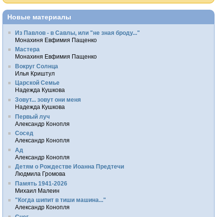
Новые материалы
Из Павлов - в Савлы, или "не зная броду..."
Монахиня Евфимия Пащенко
Мастера
Монахиня Евфимия Пащенко
Вокруг Солнца
Илья Криштул
Царской Семье
Надежда Кушкова
Зовут... зовут они меня
Надежда Кушкова
Первый луч
Александр Конопля
Сосед
Александр Конопля
Ад
Александр Конопля
Детям о Рождестве Иоанна Предтечи
Людмила Громова
Память 1941-2026
Михаил Малеин
"Когда шипит в тиши машина..."
Александр Конопля
Снег