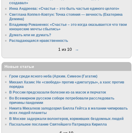
создавал»
Инна Андреева: «Счастье – это быть частью единого целого»
Светлана Коппел-Ковтун: Точка стояния — вечность (Екатерина
Демина)
Владимир Романенко: «Счастье – это когда оказывается что твои
юношеские мечты сбылись»
Думать или не думать?
Распадающаяся нравственность
1 из 10
→
Новые статьи
Гром среди ясного неба (Архим. Симеон (Гагатик)
Михаил Хазин: Не «свобода» против «диктатуры», а хаос против
порядка
В России предсказали болезни из-за масок и перчаток
Во Всемирном русском соборе потребовали расследовать
причины пандемии
Никита Михалков заподозрил Билла Гейтса в желании чипировать
всех людей планеты
В Москве задержали волонтеров, кормивших бездомных людей
Пасхальное послание Святейшего Патриарха Кирилла
←
6 из 10
→