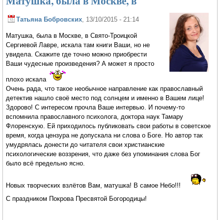
Матушка, была в Москве, в
Татьяна Бобровских
, 13/10/2015 - 21:14
Матушка, была в Москве, в Свято-Троицкой
Сергиевой Лавре, искала там книги Ваши, но не
увидела. Скажите где точно можно приобрести
Ваши чудесные произведения? А может я просто
плохо искала
Очень рада, что такое необычное направление как православный
детектив нашло своё место под солнцем и именно в Вашем лице!
Здорово! С интересом прочла Ваше интервью. И почему-то
вспомнила православного психолога, доктора наук Тамару
Флоренскую. Ей приходилось публиковать свои работы в советское
время, когда цензура не допускала ни слова о Боге. Но автор так
умудрялась донести до читателя свои христианские
психологические воззрения, что даже без упоминания слова Бог
было всё предельно ясно.
Новых творческих взлётов Вам, матушка! В самое Небо!!!
С праздником Покрова Пресвятой Богородицы!