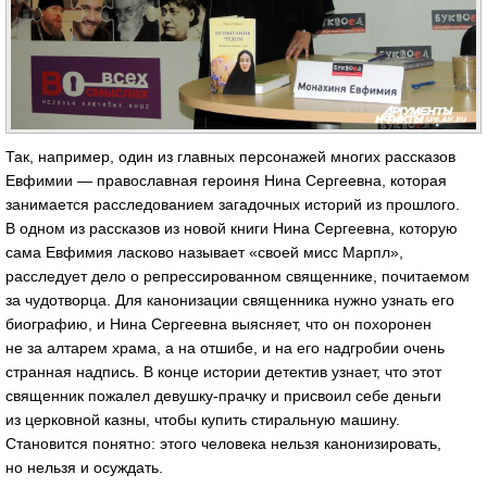
Так, например, один из главных персонажей многих рассказов
Евфимии — православная героиня Нина Сергеевна, которая
занимается расследованием загадочных историй из прошлого.
В одном из рассказов из новой книги Нина Сергеевна, которую
сама Евфимия ласково называет «своей мисс Марпл»,
расследует дело о репрессированном священнике, почитаемом
за чудотворца. Для канонизации священника нужно узнать его
биографию, и Нина Сергеевна выясняет, что он похоронен
не за алтарем храма, а на отшибе, и на его надгробии очень
странная надпись. В конце истории детектив узнает, что этот
священник пожалел девушку-прачку и присвоил себе деньги
из церковной казны, чтобы купить стиральную машину.
Становится понятно: этого человека нельзя канонизировать,
но нельзя и осуждать.