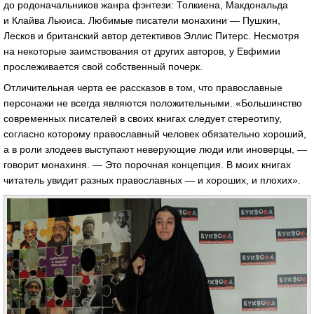
до родоначальников жанра фэнтези: Толкиена, Макдональда
и Клайва Льюиса. Любимые писатели монахини — Пушкин,
Лесков и британский автор детективов Эллис Питерс. Несмотря
на некоторые заимствования от других авторов, у Евфимии
прослеживается свой собственный почерк.
Отличительная черта ее рассказов в том, что православные
персонажи не всегда являются положительными. «Большинство
современных писателей в своих книгах следует стереотипу,
согласно которому православный человек обязательно хороший,
а в роли злодеев выступают неверующие люди или иноверцы, —
говорит монахиня. — Это порочная концепция. В моих книгах
читатель увидит разных православных — и хороших, и плохих».