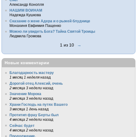
Александр Конопля
НАШИМ ВОИНАМ
Надежда Кушкова
Сказание о жене Адера и о рыжей блуднице
Монахиня Евфимия Пащенко
Можно ли увидеть Бога? Тайна Святой Троицы
Людмила Громова
1 из 10
→
Новые комментарии
Благодарность мастеру
1 месяц 1 неделя
назад
Дорогой отец Алексий, очень
2 месяца 3 недели
назад
Значение Морока
2 месяца 3 недели
назад
Храни Господь на путях Вашего
3 месяца 1 день
назад
Протитип фрау Берты был
4 месяца 2 недели
назад
Сейчас будет
4 месяца 2 недели
назад
Продолжение.