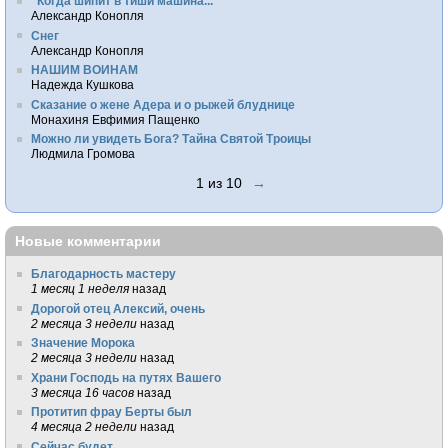
"Когда шипит в тиши машина..."
Александр Конопля
Снег
Александр Конопля
НАШИМ ВОИНАМ
Надежда Кушкова
Сказание о жене Адера и о рыжей блуднице
Монахиня Евфимия Пащенко
Можно ли увидеть Бога? Тайна Святой Троицы
Людмила Громова
1 из 10
→
Новые комментарии
Благодарность мастеру
1 месяц 1 неделя
назад
Дорогой отец Алексий, очень
2 месяца 3 недели
назад
Значение Морока
2 месяца 3 недели
назад
Храни Господь на путях Вашего
3 месяца 16 часов
назад
Протитип фрау Берты был
4 месяца 2 недели
назад
Сейчас будет