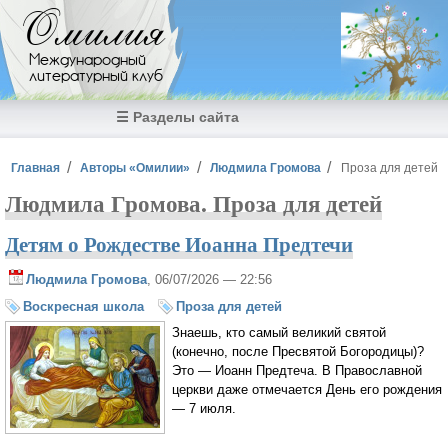
Перейти к основному содержанию
Омилия
Международный
литературный клуб
☰ Разделы сайта
Вы здесь
Главная
Авторы «Омилии»
Людмила Громова
Проза для детей
Людмила Громова. Проза для детей
Детям о Рождестве Иоанна Предтечи
Людмила Громова
, 06/07/2026 — 22:56
Воскресная школа
Проза для детей
Знаешь, кто самый великий святой
(конечно, после Пресвятой Богородицы)?
Это — Иоанн Предтеча. В Православной
церкви даже отмечается День его рождения
— 7 июля.