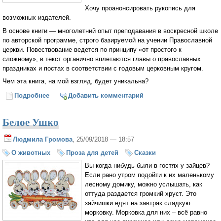
Хочу проанонсировать рукопись для
возможных издателей.
В основе книги — многолетний опыт преподавания в воскресной школе
по авторской программе, строго базируемой на учении Православной
церкви. Повествование ведется по принципу «от простого к
сложному», в текст органично вплетаются главы о православных
праздниках и постах в соответствии с годовым церковным кругом.
Чем эта книга, на мой взгляд, будет уникальна?
Подробнее
о "Сундучок сокровищ" для православного
Добавить комментарий
издательства
Белое Ушко
Людмила Громова
, 25/09/2018 — 18:57
О животных
Проза для детей
Сказки
Вы когда-нибудь были в гостях у зайцев?
Если рано утром подойти к их маленькому
лесному домику, можно услышать, как
оттуда раздается громкий хруст. Это
зайчишки едят на завтрак сладкую
морковку. Морковка для них – всё равно