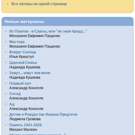
Все авторы на одной странице
Новые материалы
Из Павлов - в Савлы, или "не зная броду..."
Монахиня Евфимия Пащенко
Мастера
Монахиня Евфимия Пащенко
Вокруг Солнца
Илья Криштул
Царской Семье
Надежда Кушкова
Зовут... зовут они меня
Надежда Кушкова
Первый луч
Александр Конопля
Сосед
Александр Конопля
Ад
Александр Конопля
Детям о Рождестве Иоанна Предтечи
Людмила Громова
Память 1941-2026
Михаил Малеин