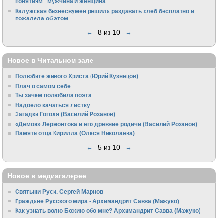
понятиям "мужчина и женщина"
Калужская бизнесвумен решила раздавать хлеб бесплатно и
пожалела об этом
←
8 из 10
→
Новое в Читальном зале
Полюбите живого Христа (Юрий Кузнецов)
Плач о самом себе
Ты зачем полюбила поэта
Надоело качаться листку
Загадки Гоголя (Василий Розанов)
«Демон» Лермонтова и его древние родичи (Василий Розанов)
Памяти отца Кирилла (Олеся Николаева)
←
5 из 10
→
Новое в медиагалерее
Святыни Руси. Сергей Марнов
Граждане Русского мира - Архимандрит Савва (Мажуко)
Как узнать волю Божию обо мне? Архимандрит Савва (Мажуко)