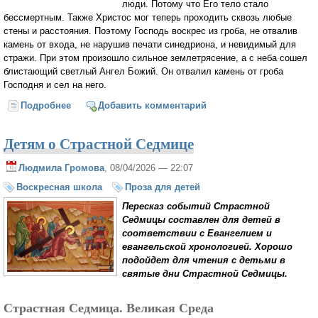
люди. Потому что Его тело стало
бессмертным. Также Христос мог теперь проходить сквозь любые
стены и расстояния. Поэтому Господь воскрес из гроба, не отвалив
камень от входа, не нарушив печати синедриона, и невидимый для
стражи. При этом произошло сильное землетрясение, а с неба сошел
блистающий светлый Ангел Божий. Он отвалил камень от гроба
Господня и сел на него.
Подробнее
о Детям о Воскресении Христовом
Добавить комментарий
Детям о Страстной Седмице
Людмила Громова
, 08/04/2026 — 22:07
Воскресная школа
Проза для детей
Пересказ событий Страстной
Седмицы составлен для детей в
соответствии с Евангелием и
евангельской хронологией. Хорошо
подойдет для чтения с детьми в
святые дни Страстной Седмицы.
Страстная Седмица. Великая Среда