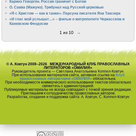
Каринэ Геворгян. Россия граничит с Богом
О. Савва (Мажуко). Трибунал над Русской церковью
«Я с Христом — как в танке». Парсуна писателя Яна Таксюра
«И глас мой услышат…» – фильм о митрополите Черкасском и
Каневском Феодосии
1 из 10
→
© А. Ковтун 2008–2026 МЕЖДУНАРОДНЫЙ КЛУБ ПРАВОСЛАВНЫХ
ЛИТЕРАТОРОВ «ОМИЛИЯ»
Руководитель проекта — Светлана Анатольевна Коппел-Ковтун.
При использования материалов сайта, активная ссылка на
Клуб
православных литераторов «ОМИЛИЯ»
обязательна.
При необходимости коммерческого использования текстов обязательно
свяжитесь с администрацией.
Публикуемые материалы не всегда совпадают с точкой зрения редакции.
Приглашаем к сотрудничеству православных авторов.
Разработка, создание и поддержка сайта: А. Ковтун, С. Коппел-Ковтун