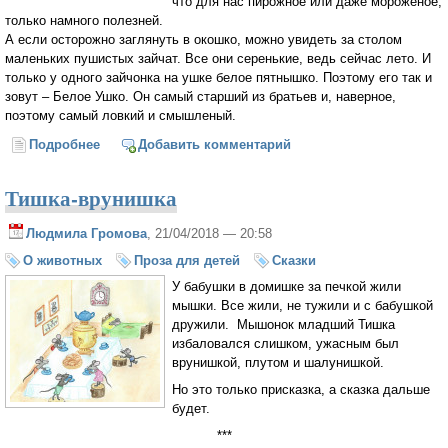
что для нас пирожное или даже мороженое,
только намного полезней.
А если осторожно заглянуть в окошко, можно увидеть за столом
маленьких пушистых зайчат. Все они серенькие, ведь сейчас лето. И
только у одного зайчонка на ушке белое пятнышко. Поэтому его так и
зовут – Белое Ушко. Он самый старший из братьев и, наверное,
поэтому самый ловкий и смышленый.
Подробнее
о Белое Ушко
Добавить комментарий
Тишка-врунишка
Людмила Громова
, 21/04/2018 — 20:58
О животных
Проза для детей
Сказки
У бабушки в домишке за печкой жили
мышки. Все жили, не тужили и с бабушкой
дружили. Мышонок младший Тишка
избаловался слишком, ужасным был
врунишкой, плутом и шалунишкой.
Но это только присказка, а сказка дальше
будет.
***