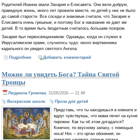
Родителей Иоанна звали Захария и Елисавета. Они вели добрую,
праведную жизнь, много лет прожили вместе, но детей у них не было
до самой старости. Все соседи и знакомые считали, что Захария и
Елисавета очень грешные, и поэтому Бог в наказание не дает им
детей. В то время быть бездетным считалось большим позором.
Захария был первосвященником. Однажды, когда он служил в
Иерусалимском храме, случилось чудо: около жертвенника
кадильного он увидел светлого Ангела.
Подробнее
о Детям о Рождестве Иоанна Предтечи
Добавить комментарий
Можно ли увидеть Бога? Тайна Святой
Троицы
Людмила Громова
, 31/05/2026 — 21:48
Воскресная школа
Проза для детей
Представь, что ты находишься в комнате и
вдруг чувствуешь, что мама печет на кухне
пирожки. Как ты об этом догадался?
Конечно, по вкусному запаху, с помощью
носа! Нос – это орган обоняния, он
помогает узнавать разные запахи.