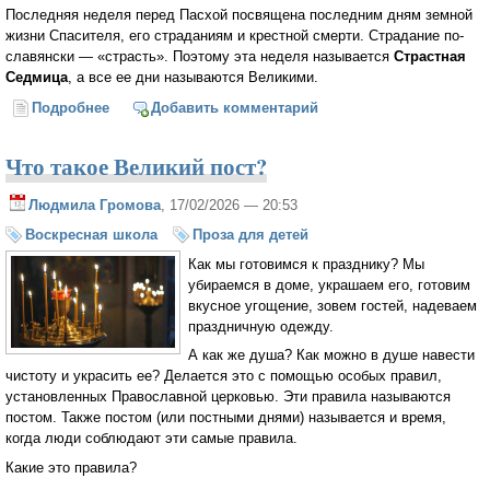
Последняя неделя перед Пасхой посвящена последним дням земной
жизни Спасителя, его страданиям и крестной смерти. Страдание по-
славянски — «страсть». Поэтому эта неделя называется
Страстная
Седмица
, а все ее дни называются Великими.
Подробнее
о Детям о Страстной Седмице
Добавить комментарий
Что такое Великий пост?
Людмила Громова
, 17/02/2026 — 20:53
Воскресная школа
Проза для детей
Как мы готовимся к празднику? Мы
убираемся в доме, украшаем его, готовим
вкусное угощение, зовем гостей, надеваем
праздничную одежду.
А как же душа? Как можно в душе навести
чистоту и украсить ее? Делается это с помощью особых правил,
установленных Православной церковью. Эти правила называются
постом. Также постом (или постными днями) называется и время,
когда люди соблюдают эти самые правила.
Какие это правила?