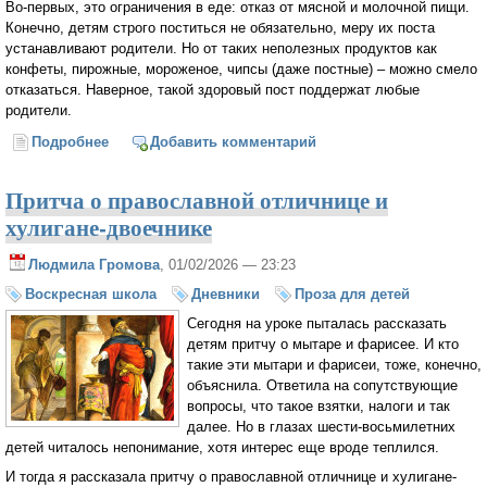
Во-первых, это ограничения в еде: отказ от мясной и молочной пищи.
Конечно, детям строго поститься не обязательно, меру их поста
устанавливают родители. Но от таких неполезных продуктов как
конфеты, пирожные, мороженое, чипсы (даже постные) – можно смело
отказаться. Наверное, такой здоровый пост поддержат любые
родители.
Подробнее
о Что такое Великий пост?
Добавить комментарий
Притча о православной отличнице и
хулигане-двоечнике
Людмила Громова
, 01/02/2026 — 23:23
Воскресная школа
Дневники
Проза для детей
Сегодня на уроке пыталась рассказать
детям притчу о мытаре и фарисее. И кто
такие эти мытари и фарисеи, тоже, конечно,
объяснила. Ответила на сопутствующие
вопросы, что такое взятки, налоги и так
далее. Но в глазах шести-восьмилетних
детей читалось непонимание, хотя интерес еще вроде теплился.
И тогда я рассказала притчу о православной отличнице и хулигане-