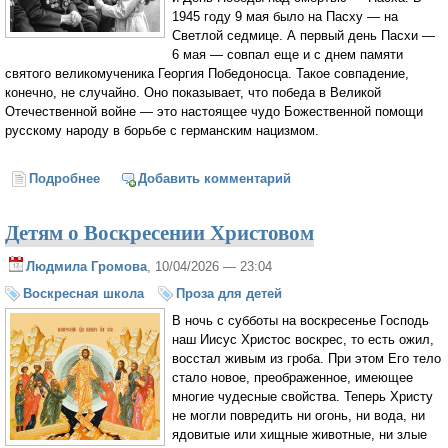
1945 году 9 мая было на Пасху — на
Светлой седмице. А первый день Пасхи —
6 мая — совпал еще и с днем памяти
святого великомученика Георгия Победоносца. Такое совпадение,
конечно, не случайно. Оно показывает, что победа в Великой
Отечественной войне — это настоящее чудо Божественной помощи
русскому народу в борьбе с германским нацизмом.
Подробнее
о Детям о Дне Победы. Как была спасена Россия?
Добавить комментарий
Детям о Воскресении Христовом
Людмила Громова
, 10/04/2026 — 23:04
Воскресная школа
Проза для детей
В ночь с субботы на воскресенье Господь
наш Иисус Христос воскрес, то есть ожил,
восстал живым из гроба. При этом Его тело
стало новое, преображенное, имеющее
многие чудесные свойства. Теперь Христу
не могли повредить ни огонь, ни вода, ни
ядовитые или хищные животные, ни злые