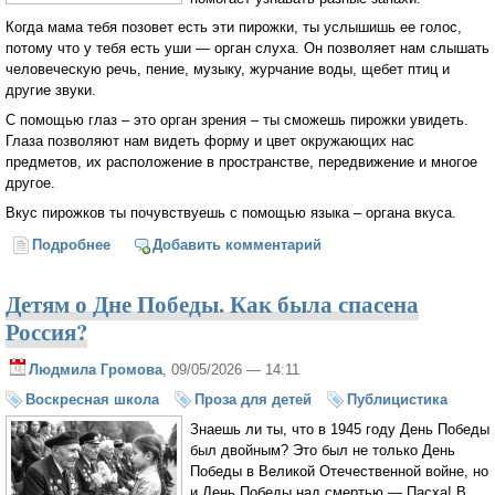
Когда мама тебя позовет есть эти пирожки, ты услышишь ее голос,
потому что у тебя есть уши — орган слуха. Он позволяет нам слышать
человеческую речь, пение, музыку, журчание воды, щебет птиц и
другие звуки.
С помощью глаз – это орган зрения – ты сможешь пирожки увидеть.
Глаза позволяют нам видеть форму и цвет окружающих нас
предметов, их расположение в пространстве, передвижение и многое
другое.
Вкус пирожков ты почувствуешь с помощью языка – органа вкуса.
Подробнее
о Можно ли увидеть Бога? Тайна Святой Троицы
Добавить комментарий
Детям о Дне Победы. Как была спасена
Россия?
Людмила Громова
, 09/05/2026 — 14:11
Воскресная школа
Проза для детей
Публицистика
Знаешь ли ты, что в 1945 году День Победы
был двойным? Это был не только День
Победы в Великой Отечественной войне, но
и День Победы над смертью — Пасха! В