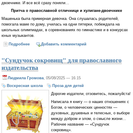
двоечнике. И все всё сразу поняли…
Притча о православной отличнице и хулигане-двоечнике
Машенька была примерная девочка. Она слушалась родителей,
помогала маме по дому, училась на одни пятерки, побеждала на
школьных олимпиадах, в соревнованиях по гимнастике и в конкурсах
юных музыкантов.
Подробнее
о Притча о православной отличнице и хулигане-
Добавить комментарий
двоечнике
"Сундучок сокровищ" для православного
издательства
Людмила Громова
, 05/08/2025 — 16:15
Воскресная школа
Проза для детей
Дорогие издатели, отзовитесь, пожалуйста!
Написала я книгу — о наших отношениях с
Богом, о человеческих ценностях —
духовных, душевных и телесных, о выборе
между добром и злом, о смысле жизни…
Рабочее название — «Сундучок
сокровищ».