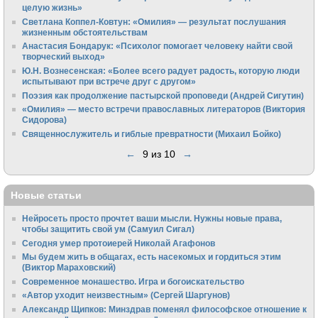
целую жизнь»
Светлана Коппел-Ковтун: «Омилия» — результат послушания
жизненным обстоятельствам
Анастасия Бондарук: «Психолог помогает человеку найти свой
творческий выход»
Ю.Н. Вознесенская: «Более всего радует радость, которую люди
испытывают при встрече друг с другом»
Поэзия как продолжение пастырской проповеди (Андрей Сигутин)
«Омилия» — место встречи православных литераторов (Виктория
Сидорова)
Священнослужитель и гиблые превратности (Михаил Бойко)
←
9 из 10
→
Новые статьи
Нейросеть просто прочтет ваши мысли. Нужны новые права,
чтобы защитить свой ум (Самуил Сигал)
Сегодня умер протоиерей Николай Агафонов
Мы будем жить в общагах, есть насекомых и гордиться этим
(Виктор Мараховский)
Cовременное монашество. Игра и богоискательство
«Автор уходит неизвестным» (Сергей Шаргунов)
Александр Щипков: Минздрав поменял философское отношение к