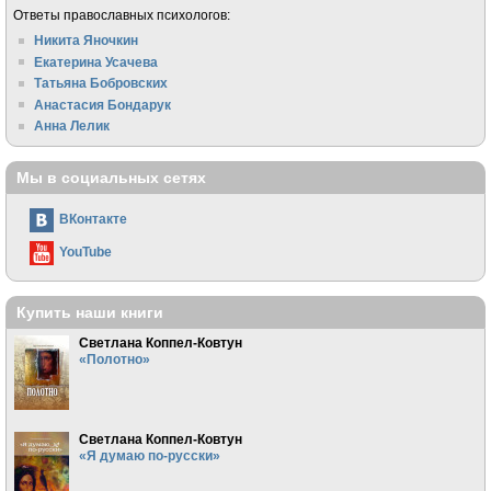
Ответы православных психологов:
Никита Яночкин
Екатерина Усачева
Татьяна Бобровских
Анастасия Бондарук
Анна Лелик
Мы в социальных сетях
ВКонтакте
YouTube
Купить наши книги
Светлана Коппел-Ковтун
«Полотно»
Светлана Коппел-Ковтун
«Я думаю по-русски»