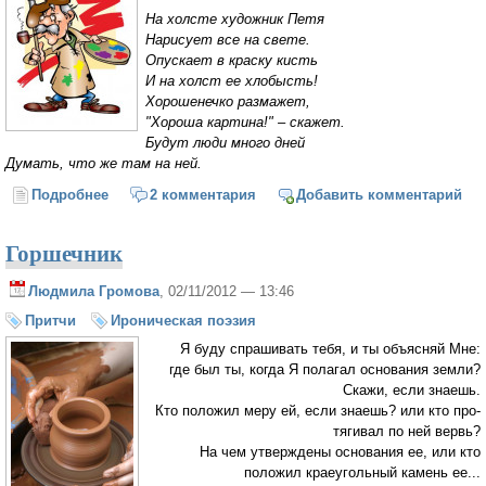
На холсте художник Петя
Нарисует все на свете.
Опускает в краску кисть
И на холст ее хлобысть!
Хорошенечко размажет,
"Хороша картина!" – скажет.
Будут люди много дней
Думать, что же там на ней.
Подробнее
о Дело мастера боится
2 комментария
Добавить комментарий
Горшечник
Людмила Громова
, 02/11/2012 — 13:46
Притчи
Ироническая поэзия
Я буду спраши­вать тебя, и ты объясняй Мне:
где был ты, когда Я полагал основания земли?
Скажи, если знаешь.
Кто положил меру ей, если знаешь? или кто про­
тягивал по ней вервь?
На чем утверждены основания ее, или кто
положил краеугольный камень ее...