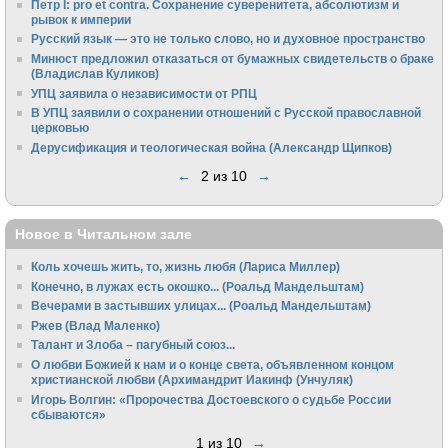
Петр I: pro et contra. Сохранение суверенитета, абсолютизм и
рывок к империи
Русский язык — это не только слово, но и духовное пространство
Минюст предложил отказаться от бумажных свидетельств о браке
(Владислав Куликов)
УПЦ заявила о независимости от РПЦ
В УПЦ заявили о сохранении отношений с Русской православной
церковью
Дерусификация и теологическая война (Александр Щипков)
←
2 из 10
→
Новое в Читальном зале
Коль хочешь жить, то, жизнь любя (Лариса Миллер)
Конечно, в лужах есть окошко... (Роальд Мандельштам)
Вечерами в застывших улицах... (Роальд Мандельштам)
Ржев (Влад Маленко)
Талант и Злоба – пагубный союз...
О любви Божией к нам и о конце света, объявленном концом
христианской любви (Архимандрит Иакинф (Унчуляк)
Игорь Волгин: «Пророчества Достоевского о судьбе России
сбываются»
1 из 10
→