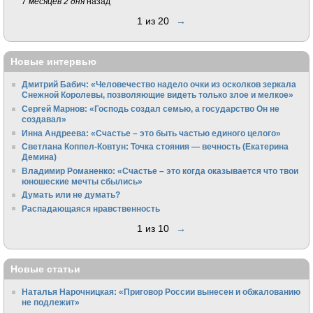
7 месяцев 2 дня
назад
1 из 20
→
Новые интервью
Дмитрий Бабич: «Человечество надело очки из осколков зеркала
Снежной Королевы, позволяющие видеть только злое и мелкое»
Сергей Марнов: «Господь создал семью, а государство Он не
создавал»
Инна Андреева: «Счастье – это быть частью единого целого»
Светлана Коппел-Ковтун: Точка стояния — вечность (Екатерина
Демина)
Владимир Романенко: «Счастье – это когда оказывается что твои
юношеские мечты сбылись»
Думать или не думать?
Распадающаяся нравственность
1 из 10
→
Новые статьи
Наталья Нарочницкая: «Приговор России вынесен и обжалованию
не подлежит»