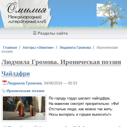
Перейти к основному содержанию
Омилия
Международный
литературный клуб
☰ Разделы сайта
Вы здесь
Главная
Авторы «Омилии»
Людмила Громова
Ироническая
поэзия
Людмила Громова. Ироническая поэзия
Чайлдфри
Людмила Громова
, 04/06/2019 — 00:53
Ироническая поэзия
По городу гордо шагают чайлдфри,
На мамочек смотрят презрительно: «Фи!
Отсталые люди, как можно так жить:
Носы вытирать и горшки выносить!»