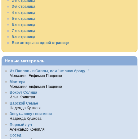
2-я страница
3-я страница
4-я страница
5-я страница
6-я страница
7-я страница
8-я страница
Все авторы на одной странице
Новые материалы
Из Павлов - в Савлы, или "не зная броду..."
Монахиня Евфимия Пащенко
Мастера
Монахиня Евфимия Пащенко
Вокруг Солнца
Илья Криштул
Царской Семье
Надежда Кушкова
Зовут... зовут они меня
Надежда Кушкова
Первый луч
Александр Конопля
Сосед