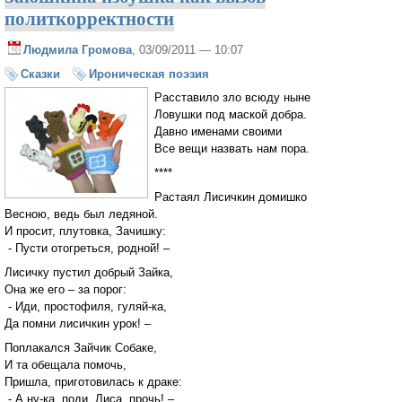
политкорректности
Людмила Громова
, 03/09/2011 — 10:07
Сказки
Ироническая поэзия
Расставило зло всюду ныне
Ловушки под маской добра.
Давно именами своими
Все вещи назвать нам пора.
****
Растаял Лисичкин домишко
Весною, ведь был ледяной.
И просит, плутовка, Зачишку:
- Пусти отогреться, родной! –
Лисичку пустил добрый Зайка,
Она же его – за порог:
- Иди, простофиля, гуляй-ка,
Да помни лисичкин урок! –
Поплакался Зайчик Собаке,
И та обещала помочь,
Пришла, приготовилась к драке:
- А ну-ка, поди, Лиса, прочь! –