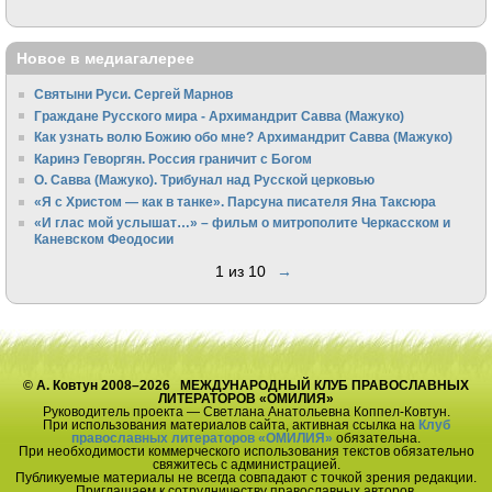
Новое в медиагалерее
Святыни Руси. Сергей Марнов
Граждане Русского мира - Архимандрит Савва (Мажуко)
Как узнать волю Божию обо мне? Архимандрит Савва (Мажуко)
Каринэ Геворгян. Россия граничит с Богом
О. Савва (Мажуко). Трибунал над Русской церковью
«Я с Христом — как в танке». Парсуна писателя Яна Таксюра
«И глас мой услышат…» – фильм о митрополите Черкасском и
Каневском Феодосии
1 из 10
→
© А. Ковтун 2008–2026 МЕЖДУНАРОДНЫЙ КЛУБ ПРАВОСЛАВНЫХ
ЛИТЕРАТОРОВ «ОМИЛИЯ»
Руководитель проекта — Светлана Анатольевна Коппел-Ковтун.
При использования материалов сайта, активная ссылка на
Клуб
православных литераторов «ОМИЛИЯ»
обязательна.
При необходимости коммерческого использования текстов обязательно
свяжитесь с администрацией.
Публикуемые материалы не всегда совпадают с точкой зрения редакции.
Приглашаем к сотрудничеству православных авторов.