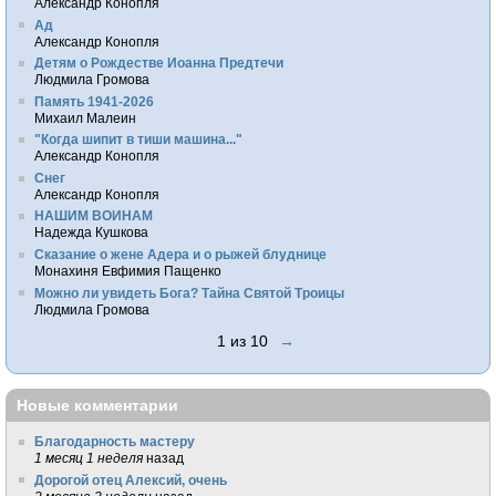
Александр Конопля
Ад
Александр Конопля
Детям о Рождестве Иоанна Предтечи
Людмила Громова
Память 1941-2026
Михаил Малеин
"Когда шипит в тиши машина..."
Александр Конопля
Снег
Александр Конопля
НАШИМ ВОИНАМ
Надежда Кушкова
Сказание о жене Адера и о рыжей блуднице
Монахиня Евфимия Пащенко
Можно ли увидеть Бога? Тайна Святой Троицы
Людмила Громова
1 из 10
→
Новые комментарии
Благодарность мастеру
1 месяц 1 неделя
назад
Дорогой отец Алексий, очень