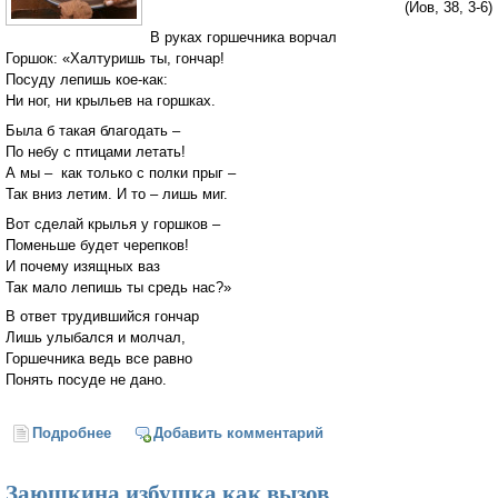
(Иов, 38, 3-6)
В руках горшечника ворчал
Горшок: «Халтуришь ты, гончар!
Посуду лепишь кое-как:
Ни ног, ни крыльев на горшках.
Была б такая благодать –
По небу с птицами летать!
А мы – как только с полки прыг –
Так вниз летим. И то – лишь миг.
Вот сделай крылья у горшков –
Поменьше будет черепков!
И почему изящных ваз
Так мало лепишь ты средь нас?»
В ответ трудившийся гончар
Лишь улыбался и молчал,
Горшечника ведь все равно
Понять посуде не дано.
Подробнее
о Горшечник
Добавить комментарий
Заюшкина избушка как вызов