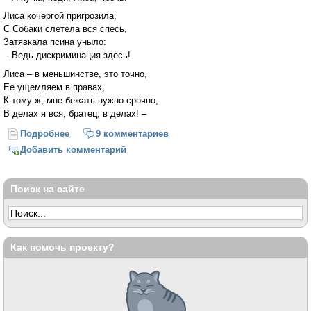
Лиса кочергой пригрозила,
С Собаки слетела вся спесь,
Затявкала псина уныло:
- Ведь дискриминация здесь!
Лиса – в меньшинстве, это точно,
Ее ущемляем в правах,
К тому ж, мне бежать нужно срочно,
В делах я вся, братец, в делах! –
Подробнее
о Заюшкина избушка как вызов политкорректности
9 комментариев
Добавить комментарий
Поиск на сайте
Как помочь проекту?