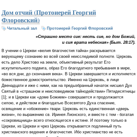
природы (Протоиерей Георгий Флоровский)
Дом отчий (Протоиерей Георгий
Флоровский)
Читальный зал
Протоиерей Георгий Флоровский
«Страшно место сие: несть сие, но дом Божий,
и сия врата небесная» (Быт. 28:17).
В учении о Церкви «велия благочестия тайна» раскрывается
верующему сознанию во всей своей неисследимой полноте. Церковь
есть дело Христово на земле, объективный результат Его
искупительного подвига, образ Его благодатного пребывания в мире,
«во вся дни, до скончания века». В Церкви завершается и исполняется
божественное домостроительство. Именно на Церковь, в лице
Двенадцати и иже с ними, как на предызбранный начаток нисшел Дух
Святый в «страшном и неисповедимом тайнодействии» Пятидесятницы
[1]; и в Церкви как «доме Божием» совершается и продолжается
силою, и действом и благодатью Всесвятого Духа спасение,
освящение и «обожение» твари. Церковь есть единственная «дверь
жизни», по выражению св. Иринея Лионского, и вместе с тем - богатая
«сокровищница» всего относящегося к истине. И поэтому только в
Церкви, из Церкви и чрез Церковь открывается подлинный путь
христианского ведения и благочестия. Ибо христианство не есть