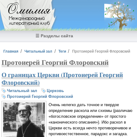
Перейти к основному содержанию
Омилия
Международный
литературный клуб
☰ Разделы сайта
Вы здесь
Главная
Читальный зал
Теги
Протоиерей Георгий Флоровский
Протоиерей Георгий Флоровский
О границах Церкви (Протоиерей Георгий
Флоровский)
Читальный зал
Церковь
Протоиерей Георгий Флоровский
Очень нелегко дать точное и твердое
определение раскола или схизмы (различаю
«богословское определение» от простого
«канонического описания»). Ибо раскол в
Церкви есть всегда нечто противоречивое и
противоестественное, парадокс и загадка.