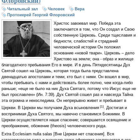
Флоровский)
Читальный зал
Человек
Вера
Протоиерей Георгий Флоровский
Христос завоевал мир. Победа эта
заключается в том, что Он создал и Свою
собственную Церковь. Среди тщеславия и
бедности, слабостей и страданий
человеческой истории Он положил
основание «новой твари». Церковь – дело
Христово на земле; она - образ и жилище
благодатного пребывания Его в мире. И в день Пятидесятницы Дух
Святой сошел на Церковь, которая тогда была представлена
двенадцатью апостолами и теми, кто был с ними. Он вошел в мир,
чтобы пребывать с нами и действовать более полно, чем когда-либо
раньше; «еще не было на них Духа Святаго, потому что Иисус еще не
был прославлен» (Ин. 7:39). Дух Святой сошел раз и навсегда Тайна
эта огромна и неизследима. Он непрерывно живет и пребывает в
[1]
Церкви. В Церкви мы получаем Духа всыновления
. Достигая и
воспринимая Духа Святого, мы навечно становимся Божиими. В
Церкви осуществляется наше спасение; совершается освящение и
преображение, обожение (theosis) человеческого рода.
Extra Ecclesiam nulla salas [Вне Церкви нет спасения]. Вся
категорическая сила и значение этого афоризма заключается в его