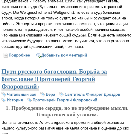
Средних веков к Новому времени. Если, как утверждает Гегель,
«история есть суд» (буквально: «мировая история есть страшный
Суд», Die Weltgeschichte ist Weltgericht), то есть и судьбоносные
эпохи, когда история не только судит, но как бы и осуждает себя на
гибель. Эксперты и пророки постоянно напоминают, что цивилизации
появляются и распадаются, и нет никакой особой причины ожидать,
что наша цивилизация избежит общей судьбы. Если еще есть какое-то
историческое будущее, то очень может случиться, что оно уготовано
совсем другой цивилизации, иной, чем наша.
Подробнее
о Вера и культура (Протоиерей Георгий Флоровский)
Добавить комментарий
Пути русского богословия. Борьба за
богословие (Протоиерей Георгий
Флоровский)
Читальный зал
Вера
Святитель Филарет Дроздов
История
Протоиерей Георгий Флоровский
1. Пробуждение сердца, но не пробуждение мысли.
Теократический утопизм.
Вся значительность Александровского времени в общей экономии
нашего культурного развития еще не была опознана и оценена до сих
пор...