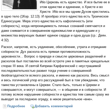
Ибо Церковь есть единство. И все бытие ее в
этом единстве и единении, о Христе и во
Христе. Ибо все мы одним Духом крестились
в одно тело (1Кор. 12:13). И прообраз этого единства есть Троическое
Единосущие. Мера этого единства есть кафоличность (или
соборность), когда непроницаемость личных сознаний смягчается и
даже снимается в совершенном единомыслии и единодушии и у
множества верующих бывает единое сердце и одна душа (ср.: Деян.
4:32).
Раскол, напротив, есть уединение, обособление, утрата и отрицание
соборности. Дух раскола есть прямая противоположность
церковности… Вопрос о природе и смысле церковных разделений и
расколов был поставлен во всей остроте уже в памятных крещальных
спорах III века. И святой Киприан Карфагенский с неустрашимой
последовательностью развил тогда учение о совершенной
безблагодатности всякого раскола, и именно как раскола. Весь смысл
и весь логический упор его рассуждений был в том убеждении, что
таинства установлены в Церкви. Стало быть, только в Церкви и
совершаются, и могут совершаться, — в общении и в соборности. И
потому всякое нарушение соборности и единства тем самым сразу же
выводит за последнюю ограду, в некое решительное «вне».
Подробнее
о О границах Церкви (Протоиерей Георгий
Добавить комментарий
Флоровский)