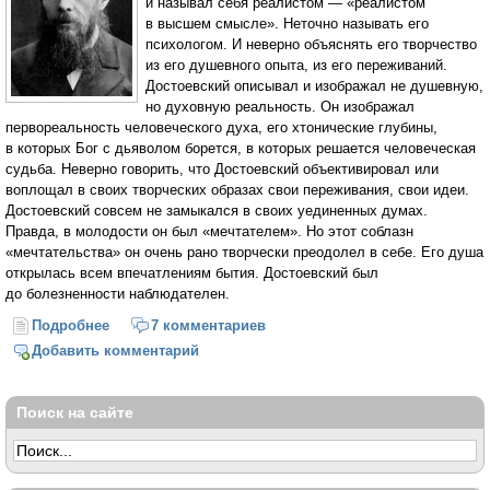
и называл себя реалистом — «реалистом
в высшем смысле». Неточно называть его
психологом. И неверно объяснять его творчество
из его душевного опыта, из его переживаний.
Достоевский описывал и изображал не душевную,
но духовную реальность. Он изображал
первореальность человеческого духа, его хтонические глубины,
в которых Бог с дьяволом борется, в которых решается человеческая
судьба. Неверно говорить, что Достоевский объективировал или
воплощал в своих творческих образах свои переживания, свои идеи.
Достоевский совсем не замыкался в своих уединенных думах.
Правда, в молодости он был «мечтателем». Но этот соблазн
«мечтательства» он очень рано творчески преодолел в себе. Его душа
открылась всем впечатлениям бытия. Достоевский был
до болезненности наблюдателен.
Подробнее
о Религиозные темы Достоевского (Протоиерей
7 комментариев
Георгий Флоровский)
Добавить комментарий
Поиск на сайте