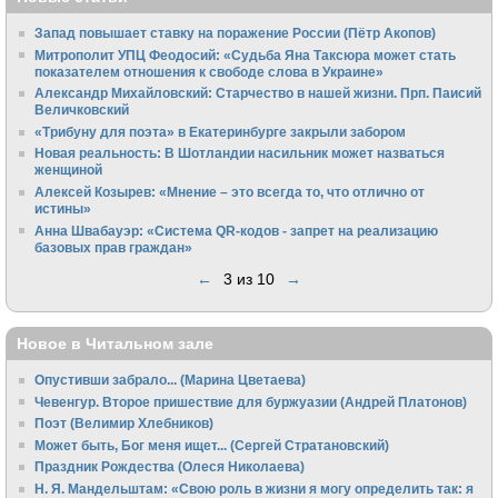
Запад повышает ставку на поражение России (Пётр Акопов)
Митрополит УПЦ Феодосий: «Судьба Яна Таксюра может стать
показателем отношения к свободе слова в Украине»
Алек­сандр Михайловский: Старчество в нашей жизни. Прп. Паисий
Величковский
«Трибуну для поэта» в Екатеринбурге закрыли забором
Новая реальность: В Шотландии насильник может назваться
женщиной
Алексей Козырев: «Мнение – это всегда то, что отлично от
истины»
Анна Швабауэр: «Система QR-кодов - запрет на реализацию
базовых прав граждан»
←
3 из 10
→
Новое в Читальном зале
Опустивши забрало... (Марина Цветаева)
Чевенгур. Второе пришествие для буржуазии (Андрей Платонов)
Поэт (Велимир Хлебников)
Может быть, Бог меня ищет... (Сергей Стратановский)
Праздник Рождества (Олеся Николаева)
Н. Я. Мандельштам: «Свою pоль в жизни я могу опpеделить так: я