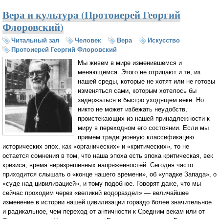
Вера и культура (Протоиерей Георгий
Флоровский)
Читальный зал
Человек
Вера
Искусство
Протоиерей Георгий Флоровский
Мы живем в мире изменившемся и
меняющемся. Этого не отрицают и те, из
нашей среды, которые не хотят или не готовы
изменяться сами, которым хотелось бы
задержаться в быстро уходящем веке. Но
никто не может избежать неудобств,
проистекающих из нашей принадлежности к
миру в переходном его состоянии. Если мы
примем традиционную классификацию
исторических эпох, как «органических» и «критических», то не
остается сомнения в том, что наша эпоха есть эпоха критическая, век
кризиса, время неразрешенных напряженностей. Сегодня часто
приходится слышать о «конце нашего времени», об «упадке Запада», о
«суде над цивилизацией», и тому подобное. Говорят даже, что мы
сейчас проходим через «великий водораздел» — величайшее
изменение в истории нашей цивилизации гораздо более значительное
и радикальное, чем переход от античности к Средним векам или от