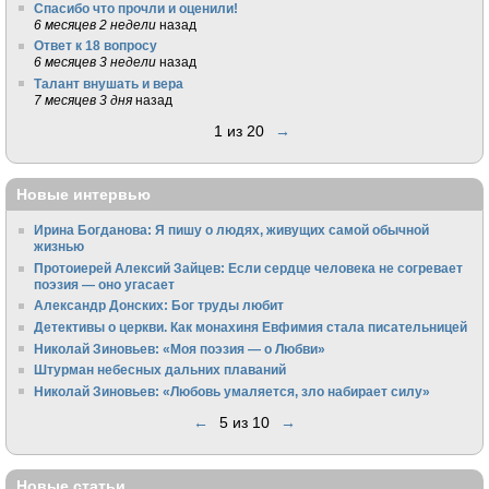
Спасибо что прочли и оценили!
6 месяцев 2 недели
назад
Ответ к 18 вопросу
6 месяцев 3 недели
назад
Талант внушать и вера
7 месяцев 3 дня
назад
1 из 20
→
Новые интервью
Ирина Богданова: Я пишу о людях, живущих самой обычной
жизнью
Протоиерей Алексий Зайцев: Если сердце человека не согревает
поэзия — оно угасает
Александр Донских: Бог труды любит
Детективы о церкви. Как монахиня Евфимия стала писательницей
Николай Зиновьев: «Моя поэзия — о Любви»
Штурман небесных дальних плаваний
Николай Зиновьев: «Любовь умаляется, зло набирает силу»
←
5 из 10
→
Новые статьи