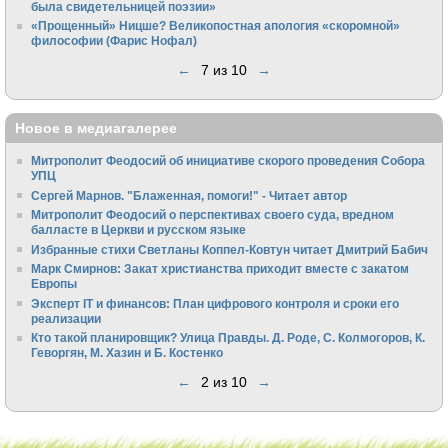
была свидетельницей поэзии»
«Прощенный» Ницше? Великопостная апология «скоромной»
философии (Фарис Нофал)
←
7 из 10
→
Новое в медиагалерее
Митрополит Феодосий об инициативе скорого проведения Собора
УПЦ
Сергей Марнов. "Блаженная, помоги!" - Читает автор
Митрополит Феодосий о перспективах своего суда, вредном
балласте в Церкви и русском языке
Избранные стихи Светланы Коппел-Ковтун читает Дмитрий Бабич
Марк Смирнов: Закат христианства приходит вместе с закатом
Европы
Эксперт IT и финансов: План цифрового контроля и сроки его
реализации
Кто такой планировщик? Улица Правды. Д. Роде, С. Колмогоров, К.
Геворгян, М. Хазин и Б. Костенко
←
2 из 10
→