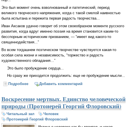
Это был момент очень взволнованный и патетический, период
великого творческого напряжения, когда с такой смелой наивностью
была испытана и пережита первая радость творчества...
Иван Аксаков удачно говорит об этом своеобразном моменте русского
развития, когда вдруг именно поэзия на время становится каким-то
бесспорным историческим призванием, — “имеет вид какого-то
священнодействия...”
Во всем тогдашнем поэтическом творчестве чувствуется какая-то
особая сила жизни и независимость, “торжество и радость
художественного обладания…”
Это было пробуждение сердца...
Но сразу же приходится продолжить: еще не пробуждение мысли...
Подробнее
о Пути русского богословия. Борьба за богословие
Добавить комментарий
(Протоиерей Георгий Флоровский)
Воскресение мертвых. Единство человеческой
природы (Протоиерей Георгий Флоровский)
Читальный зал
Человек
Протоиерей Георгий Флоровский
Истина о человеке как бы двоится, и некая