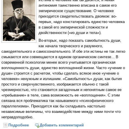
антиномия таинственно вписана в самое его
эмпирическое существование. О человеке
приходится свидетельствовать двоякое: во-
первых, надо констатировать единство человека
в самой его эмпирической сложности и
двойственности («из души и тела»).
Во-вторых, надо показать самобытность души,
как начала творческого и разумного,
самодеятельного и самосознательного. И обе эти истины не так легко
смыкаются или совмещаются в едином органическом синтезе... В
современной психологии менее всего учитывается органическая
воплощенность души, единство воплощенной жизни. Часто «учение о
душе» строится с расчетом, чтобы сделать всякое иное «учение о
человеке» ненужным и излишним. «Самобытность» души, как бытия
простого и сверхчувственного, изображается обычно с такой
чрезмерностью, что становится загадочным и непонятным самое ее
«пребывание» в теле, сама возможность ее «воплощения». С этим
связана вся проблематика так называемого «психофизического
параллелизма». Приходится как бы складывать настолько
независимые величины, что взаимодействие между ними почти что
неправдоподобно.
Подробнее
о Воскресение мертвых. Единство человеческой
Добавить комментарий