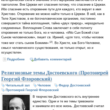
тавтологии. Вне Церкви нет спасения потому, что спасение в Церкви.
Ибо спасение есть откровение пути для каждого, кто верует в имя
Христово. Откровение же можно найти только в Церкви. В ней, как в
Теле Христовом, в ее богочеловеческом организме, постоянно
совершается тайна воплощения, тайна «двух природ», нераздельно
соединенных. Воплощение Слова заключает в себе полноту
откровения не только Бога, но и человека. «Ибо Сын Божий стал
Сыном человеческим», пишет св. Ириней, «для того, чтобы человек
[2]
тоже мог стать сыном Божиим»
. Во Христе, как Бого-Человеке,
смысл человеческого существования, не только открыт, но и
осуществлен.
Подробнее
о Соборность Церкви. Богочеловеческое единство и
Добавить комментарий
Церковь (Протоиерей Георгий Флоровский)
Религиозные темы Достоевского (Протоиерей
Георгий Флоровский)
Читальный зал
Человек
Федор Достоевский
Протоиерей Георгий Флоровский
В творчестве Достоевского есть внутреннее
единство. Одни и те же темы тревожили
и занимали его всю жизнь. Достоевский считал