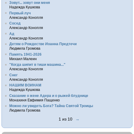
Зовут... зовут они меня
Надежда Кушкова
Первый луч
Александр Конопля
Сосед
Александр Конопля
Ад
Александр Конопля
Детям о Рождестве Иоанна Предтечи
Людмила Громова
Память 1941-2026
Михаил Малеин
"Когда шипит в тиши машина..."
Александр Конопля
Снег
Александр Конопля
НАШИМ ВОИНАМ
Надежда Кушкова
Сказание о жене Адера и о рыжей блуднице
Монахиня Евфимия Пащенко
Можно ли увидеть Бога? Тайна Святой Троицы
Людмила Громова
1 из 10
→