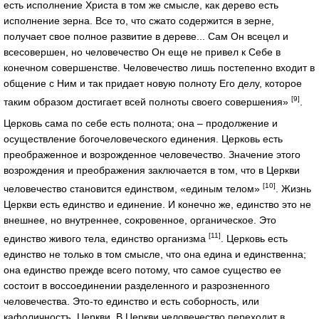
есть исполнение Христа в том же смысле, как дерево есть
исполнение зерна. Все то, что сжато содержится в зерне,
получает свое полное развитие в дереве... Сам Он всецел и
всесовершен, но человечество Он еще не привел к Себе в
конечном совершенстве. Человечество лишь постепенно входит в
общение с Ним и так придает новую полноту Его делу, которое
[9]
таким образом достигает всей полноты своего совершения»
.
Церковь сама по себе есть полнота; она – продолжение и
осуществление богочеловеческого единения. Церковь есть
преображенное и возрожденное человечество. Значение этого
возрождения и преображения заключается в том, что в Церкви
[10]
человечество становится единством, «единым телом»
. Жизнь
Церкви есть единство и единение. И конечно же, единство это не
внешнее, но внутреннее, сокровенное, органическое. Это
[11]
единство живого тела, единство организма
. Церковь есть
единство не только в том смысле, что она едина и единственна;
она единство прежде всего потому, что самое существо ее
состоит в воссоединении разделенного и разрозненного
человечества. Это-то единство и есть соборность, или
кафоличностъ, Церкви. В Церкви человечество переходит в