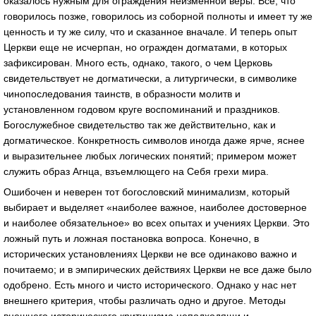
оказалось нужным для ограждения неизменной веры. Все, что
говорилось позже, говорилось из соборной полноты и имеет ту же
ценность и ту же силу, что и сказанное вначале. И теперь опыт
Церкви еще не исчерпан, но огражден догматами, в которых
зафиксирован. Много есть, однако, такого, о чем Церковь
свидетельствует не догматически, а литургически, в символике
чинопоследования таинств, в образности молитв и
установленном годовом круге воспоминаний и праздников.
Богослужебное свидетельство так же действительно, как и
догматическое. Конкретность символов иногда даже ярче, яснее
и выразительнее любых логических понятий; примером может
служить образ Агнца, взъемлющего на Себя грехи мира.
Ошибочен и неверен тот богословский минимализм, который
выбирает и выделяет «наиболее важное, наиболее достоверное
и наиболее обязательное» во всех опытах и учениях Церкви. Это
ложный путь и ложная постановка вопроса. Конечно, в
исторических установлениях Церкви не все одинаково важно и
почитаемо; и в эмпирических действиях Церкви не все даже было
одобрено. Есть много и чисто исторического. Однако у нас нет
внешнего критерия, чтобы различать одно и другое. Методы