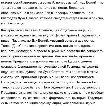
исторический авторитет, а вечный, непрерывный глас Божий – не
только голос прошлого, но голос вечности. Вера ищет
обоснования не в примере или в наследии прошлого, но в
благодати Духа Святого, которая свидетельствует ныне и присно,
мир без конца.
Как прекрасно выразил Хомяков, «не отдельные лица, ни
множество отдельных лиц внутри Церкви хранят Предание или
пишут Писание, но Дух Божий, живущий во всем церковном
Теле» [2]. «Согласие с прошлым» есть только последствие
верности целому; оно просто выражение постоянства соборного
опыта среди изменчивых времен. Для того чтобы принять и
понять Предание, мы должны жить в лоне Церкви, должны
сознавать благодатное присутствие в ней Господа; мы должны
ощущать в ней дуновение Духа Святого. Мы поистине можем
сказать, что, принимая Предание, мы верой воспринимаем
Господа, пребывающего среди верующих; ибо Церковь – Его
Тело, не могущее быть от Него отделенным. Поэтому верность
Преданию означает не только согласие с прошлым, но и свободу
от прошлого, как от внешнего, формального критерия. Традиция
есть не только принцип ограждающий, консервативный; она