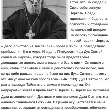
в том, что Он создал и
Свою собственную
Церковь. Среди
тщеславия и бедности,
слабостей и страданий
человеческой истории
Он положил основание
«новой твари». Церковь
– дело Христово на земле; она - образ и жилище благодатного
пребывания Его в мире. И в день Пятидесятницы Дух Святой
сошел на Церковь, которая тогда была представлена
двенадцатью апостолами и теми, кто был с ними. Он вошел в
мир, чтобы пребывать с нами и действовать более полно, чем
когда-либо раньше; «еще не было на них Духа Святаго, потому
что Иисус еще не был прославлен» (Ин. 7:39). Дух Святой сошел
раз и навсегда Тайна эта огромна и неизследима. Он
непрерывно живет и пребывает в Церкви. В Церкви мы получаем
[1]
Духа всыновления
. Достигая и воспринимая Духа Святого, мы
навечно становимся Божиими. В Церкви осуществляется наше
спасение; совершается освящение и преображение, обожение