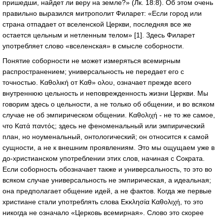
пришедши, найдет ли веру на земле?» (Лк. 18:8). Об этом очень
правильно выразился митрополит Филарет: «Если город или
страна отпадает от вселенской Церкви, последняя все же
остается цельным и нетленным телом» [1]. Здесь Филарет
употребляет слово «вселенская» в смысле соборности.
Понятие соборности не может измеряться всемирным
распространением; универсальность не передает его с
точностью. Καθολική от Καθ» ολου, означает прежде всего
внутреннюю цельность и неповрежденность жизни Церкви. Мы
говорим здесь о цельности, а не только об общении, и во всяком
случае не об эмпирическом общении. Καθολιχή - не то же самое,
что Κατά παντός; здесь не феноменальный или эмпирический
план, но ноуменальный, онтологический; он относится к самой
сущности, а не к внешним проявлениям. Это мы ощущаем уже в
до-христианском употреблении этих слов, начиная с Сократа.
Если соборность обозначает также и универсальность, то это во
всяком случае универсальность не эмпирическая, а идеальная;
она предполагает общение идей, а не фактов. Когда же первые
христиане стали употреблять слова Εκκλησία Καθολιχή, то это
никогда не означало «Церковь всемирная». Слово это скорее