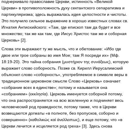
подчеркивало православие Церкви, истинность «Великой
Церкви» в противоположность духу сектантского сепаратизма и
партикуляризма; здесь выражалась идея целостности и чистоты.
Это получило сильное выражение в хорошо известных словах св.
Игнатия Антиохийского: «Там, где епископ там да будет и все
множество; так же как там, где Иисус Христос там же и соборная
Церковь» [2].
Слова эти выражают ту же мысль, что и обетование: «Ибо где
двое или трое собраны во имя Мое; там Я посреди их» (Мф.
18:19-20). Это тайна собрания (μυστήριον της συνάξεως), которую
выражает слово соборность. Позже св. Кирилл Иерусалимский
объяснил слово «соборность», употребляемое в символе веры в
традиционном церковном смысле Слово «Церковь» означает
«собрание всех в единстве»; потому и называется она
«собранием» (εκκλησία). Церковь именуется соборной потому,
что она распространяется на всю вселенную и подчиняет весь
человеческий род праведности, потому также, что в Церкви
возвещаются догматы «в полноте, без пропусков, соборно и
совершенно» (καθολικώς καί άνελλειπως), и еще потому, что «в
Церкви лечится и исцеляется род греха» [3]. Здесь снова