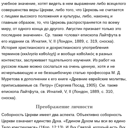
учебное значение, хотят видеть в нем выражение либо всецелого
совершенства веры Церкви, либо того, что Церковь не считается
с лицами высокого положения и культуры, либо, наконец и
главным образом, то, что Церковь распространяется по всему
миру, от одного конца до другого. Августин признает только это
последнее значение». Ср. также <слова> епископа Лайтфута в
его издании св. Игнатия, V, II (Лондон, 1889, с. 319, сноска).
История христианского и дохристианского употребления
терминов (εκκλησία καθολιχή) и вообще καθολικός в разных
контекстах, заслуживает тщательного изучения. Из работ на
русском языке можно сослаться на очень ценную, хотя и не
исчерпывающую и не безошибочную статью профессора М. Д.
Муретова в дополнении к его книге «Древние еврейские молитвы,
приписываемые св. Петру» (Сергиев Посад, 1905). См. также
епископа Лайтфута, св. Игнатий, V, II (Лондон, 1889, с. 310,
сноска).
Преображение личности
Соборность Церкви имеет два аспекта. Объективно соборность
Церкви означает единство Духа. «Едином Духом мы вси во едино
Тело крестихомся» (1Кор. 12:13). И Дух Святой, который есть Дух