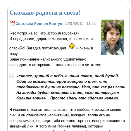
Сколько радости и света!
Светлана Коппел-Ковтун
, 23/07/2011 - 11:52
(несмотря на то, что история грустная)
И порадовали, дорогая матушка, и насмешили -
спасиБо! Загадка потрясающая
и очень в
тему.
Ваше понимание написанного удивительно
совпадает с авторским - талант хорошего читателя.
человек, зрящий в небо, с иным ликом, иной душой.
Один из комментаторов говорил о том, что
преображение души не показано. Нет, оно как раз есть.
На звезды будет смотреть тот, кого интересует
больше горнее... Просто здесь это сделано неявно.
Я именно о том хотела написать, что любовь к звездам меняет
лик, и он становится непонятным, чуждым, толпа его не
воспринимает, не видит, ибо не имеет органа, воспринимающего
звездный лик. А того лика (точнее личины), который