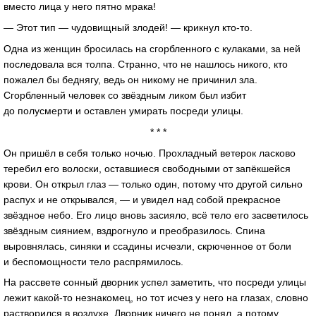
вместо лица у него пятно мрака!
— Этот тип — чудовищный злодей! — крикнул кто-то.
Одна из женщин бросилась на сгорбленного с кулаками, за ней
последовала вся толпа. Странно, что не нашлось никого, кто
пожалел бы беднягу, ведь он никому не причинил зла.
Сгорбленный человек со звёздным ликом был избит
до полусмерти и оставлен умирать посреди улицы.
* * *
Он пришёл в себя только ночью. Прохладный ветерок ласково
теребил его волоски, оставшиеся свободными от запёкшейся
крови. Он открыл глаз — только один, потому что другой сильно
распух и не открывался, — и увидел над собой прекрасное
звёздное небо. Его лицо вновь засияло, всё тело его засветилось
звёздным сиянием, вздрогнуло и преобразилось. Спина
выровнялась, синяки и ссадины исчезли, скрюченное от боли
и беспомощности тело распрямилось.
На рассвете сонный дворник успел заметить, что посреди улицы
лежит какой-то незнакомец, но тот исчез у него на глазах, словно
растворился в воздухе. Дворник ничего не понял, а потому