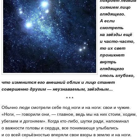
покроет лёгким
сиянием лицо
глядящего.
А если
смотреть
на звёзды ещё
и часто-часто,
то их свет
проникнет
внутрь
глядящего
столь глубоко,
что изменится его внешний облик и лицо станет
совершенно другим — неузнаваемым, звёздным…
* * *
Обычно люди смотрели себе под ноги и на ноги: свои и чужие.
«Ноги, — говорили они, — главное, ведь мы на них стоим, ходим,
убегаем и догоняем». Когда кто-либо, шутки ради, напоминал
о важности головы и сердца, все понимающе улыбались
и со всей серьёзностью вперяли свои взоры в землю и на ноги.