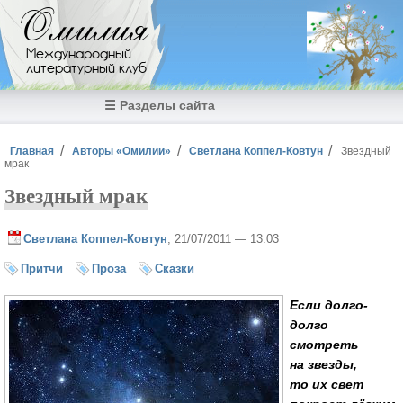
Перейти к основному содержанию
Омилия
Международный
литературный клуб
☰ Разделы сайта
Вы здесь
Главная
Авторы «Омилии»
Светлана Коппел-Ковтун
Звездный
мрак
Звездный мрак
Светлана Коппел-Ковтун
, 21/07/2011 — 13:03
Притчи
Проза
Сказки
Если долго-
долго
смотреть
на звезды,
то их свет