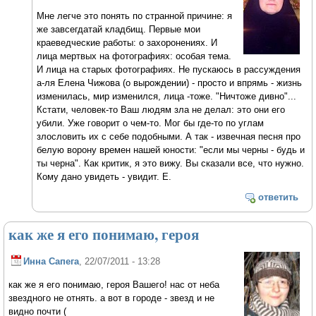
Мне легче это понять по странной причине: я
же завсегдатай кладбищ. Первые мои
краеведческие работы: о захоронениях. И
лица мертвых на фотографиях: особая тема.
И лица на старых фотографиях. Не пускаюсь в рассуждения
а-ля Елена Чижова (о вырождении) - просто и впрямь - жизнь
изменилась, мир изменился, лица -тоже. "Ничтоже дивно"...
Кстати, человек-то Ваш людям зла не делал: это они его
убили. Уже говорит о чем-то. Мог бы где-то по углам
злословить их с себе подобными. А так - извечная песня про
белую ворону времен нашей юности: "если мы черны - будь и
ты черна". Как критик, я это вижу. Вы сказали все, что нужно.
Кому дано увидеть - увидит. Е.
ответить
как же я его понимаю, героя
Инна Сапега
, 22/07/2011 - 13:28
как же я его понимаю, героя Вашего! нас от неба
звездного не отнять. а вот в городе - звезд и не
видно почти (