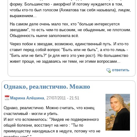
форму. Большинство - аморфно! И потому нуждается в том,
чтобы кто-то был голосом (Ахматова так себя называла), лицом,
выражением...
На самом деле очень мало тех, кто "больше интересуется
звездами", то есть чем-то высоким, не обыденным, не плотским.
Обыденность нынче заполонила всё.
Через побои к звездам, возможно, единственный путь. И кто-то
ставит перед собой вопрос "Быть или не быть", а кто-то лишь -
"Бить или не бить?" (и для него это уже рост). Но большинство
живет проще, не задаваясь ни теми, ни этими вопросами...
ответить
Однако, реалистично. Можно
Марина Алёшина
, 27/07/2011 - 21:51
Однако, реалистично. Можно считать, что конец
счастиливый - могли и убить.
И вот что вспомнилось: "Увидев не подверженного
общей болезни, восстанут на него : "Ты по
преимуществу находишься в недуге, потому что не
подобен нам"."