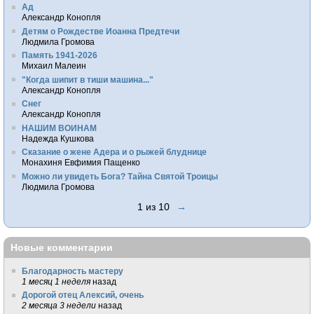
Ад
Александр Конопля
Детям о Рождестве Иоанна Предтечи
Людмила Громова
Память 1941-2026
Михаил Малеин
"Когда шипит в тиши машина..."
Александр Конопля
Снег
Александр Конопля
НАШИМ ВОИНАМ
Надежда Кушкова
Сказание о жене Адера и о рыжей блуднице
Монахиня Евфимия Пащенко
Можно ли увидеть Бога? Тайна Святой Троицы
Людмила Громова
1 из 10
→
Новые комментарии
Благодарность мастеру
1 месяц 1 неделя
назад
Дорогой отец Алексий, очень
2 месяца 3 недели
назад