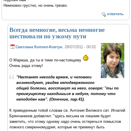
Немножко грустно, но очень трезво.
ответить
Всегда немногие, весьма немногие
шествовали по узкому пути
Светлана Коппел-Ковтун
, 28/07/2011 - 00:02
О Мариша, да ты в теме по-настоящему
Очень рада этому!
"Настанет некогда время, и человеки
вознегодуют, увидев неподверженного
общей болезни, восстанут на него, говоря: "ты по
преимуществу находишься в недуге, потому что
неподобен нам". (Отечник, пар.41).
К приведенным тобой словам св. Антония Великого свт. Игнатий
Брянчанинов добавлял: "здесь весьма не лишним будет
заметить, что этому одному надо очень остеречься помыслов
ложного смиренномудрия, которые не преминут быть