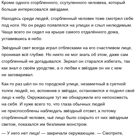
Кроме одного сгорбленного, ссутуленного человека, который
больше интересовался звёздами.
Находясь среди людей, сгорбленный человек тоже смотрел себе
под ноги. Но он редко появлялся на улицах и слыл нелюдимым.
Чаще всего он сидел на крыше самого отдалённого дома,
уставившись в небо.
Звёздный свет всегда играл отблесками на его счастливом лице,
проникая всё глубже. Но никто не мог знать об этом, даже сам
сгорбленный не догадывался. Зеркал он старался избегать, так
как знал о своём уродстве, а о любви к звёздам он ни с кем
не заговаривал.
Как-то раз шёл он по городской улице, незаметный в суетной
толпе людей, но, вспомнив о звёздах, остановился и поднял своё
лицо к небу. Окружающие тут же обнаружили его непохожесть
на себя. И хуже всего то, что глаза обычных людей
не приспособлены наблюдать звёздный отсвет, а потому
сгорбленный человек, чьё лицо было сокрыто от них звёздным
светом, показался им безликим монстром.
— У него нет лица! — закричали окружающие. — Смотрите,