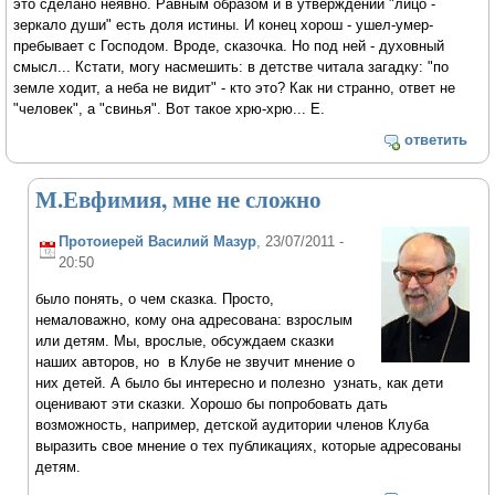
это сделано неявно. Равным образом и в утверждении "лицо -
зеркало души" есть доля истины. И конец хорош - ушел-умер-
пребывает с Господом. Вроде, сказочка. Но под ней - духовный
смысл... Кстати, могу насмешить: в детстве читала загадку: "по
земле ходит, а неба не видит" - кто это? Как ни странно, ответ не
"человек", а "свинья". Вот такое хрю-хрю... Е.
ответить
М.Евфимия, мне не сложно
Протоиерей Василий Мазур
, 23/07/2011 -
20:50
было понять, о чем сказка. Просто,
немаловажно, кому она адресована: взрослым
или детям. Мы, врослые, обсуждаем сказки
наших авторов, но в Клубе не звучит мнение о
них детей. А было бы интересно и полезно узнать, как дети
оценивают эти сказки. Хорошо бы попробовать дать
возможность, например, детской аудитории членов Клуба
выразить свое мнение о тех публикациях, которые адресованы
детям.