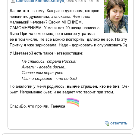
Светлана Коппел-Ковтун
, 06/07/2013 - 01:19
Да, цитата - в тему. Как раз о духовном, которое
непонятно душевным, эта сказка. Чем плох
маленький человек? Своим МНЕНИЕМ,
САМОМНЕНИЕМ. У меня лет 20 назад написана
была Притча о мнениях, но я многое утратила -
её в том числе. Не все можно повторить, далеко не все. Но эту
Притчу я уже зарисовала. Надо - дорисовать и опубликовать )))
У Цветаевой есть такое четверостишие:
Не стыдись, страна Россия!
Ангелы - всегда босые...
Сапоги сам черт унес.
Нынче страшен - кто не бос!
По аналогии у меня родилось:
нынче страшен, кто не бит
. Он -
бьет. Непременно бьет, и не ведает что творит при этом.
СпасиБо, что прочли, Танечка
ответить