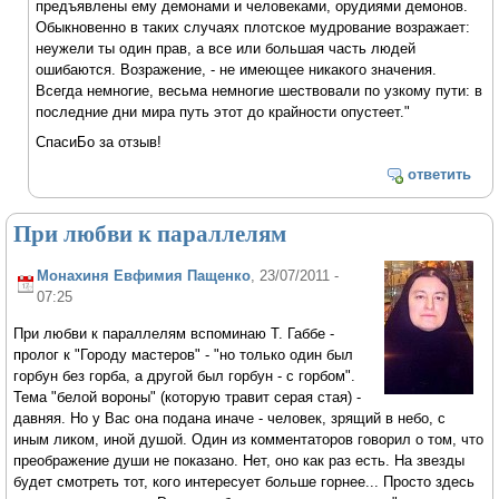
предъявлены ему демонами и человеками, орудиями демонов.
Обыкновенно в таких случаях плотское мудрование возражает:
неужели ты один прав, а все или большая часть людей
ошибаются. Возражение, - не имеющее никакого значения.
Всегда немногие, весьма немногие шествовали по узкому пути: в
последние дни мира путь этот до крайности опустеет."
СпасиБо за отзыв!
ответить
При любви к параллелям
Монахиня Евфимия Пащенко
, 23/07/2011 -
07:25
При любви к параллелям вспоминаю Т. Габбе -
пролог к "Городу мастеров" - "но только один был
горбун без горба, а другой был горбун - с горбом".
Тема "белой вороны" (которую травит серая стая) -
давняя. Но у Вас она подана иначе - человек, зрящий в небо, с
иным ликом, иной душой. Один из комментаторов говорил о том, что
преображение души не показано. Нет, оно как раз есть. На звезды
будет смотреть тот, кого интересует больше горнее... Просто здесь