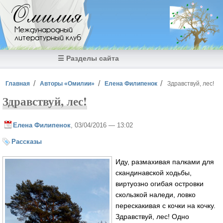
Перейти к основному содержанию
Омилия
Международный
литературный клуб
☰ Разделы сайта
Вы здесь
Главная
Авторы «Омилии»
Елена Филипенок
Здравствуй, лес!
Здравствуй, лес!
Елена Филипенок
, 03/04/2016 — 13:02
Рассказы
Иду, размахивая палками для
скандинавской ходьбы,
виртуозно огибая островки
скользкой наледи, ловко
перескакивая с кочки на кочку.
Здравствуй, лес! Одно