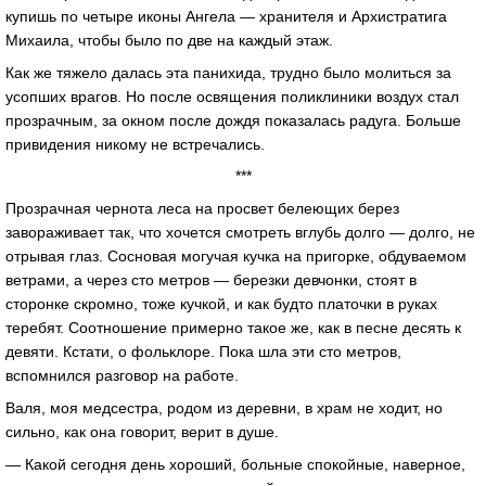
купишь по четыре иконы Ангела — хранителя и Архистратига
Михаила, чтобы было по две на каждый этаж.
Как же тяжело далась эта панихида, трудно было молиться за
усопших врагов. Но после освящения поликлиники воздух стал
прозрачным, за окном после дождя показалась радуга. Больше
привидения никому не встречались.
***
Прозрачная чернота леса на просвет белеющих берез
завораживает так, что хочется смотреть вглубь долго — долго, не
отрывая глаз. Сосновая могучая кучка на пригорке, обдуваемом
ветрами, а через сто метров — березки девчонки, стоят в
сторонке скромно, тоже кучкой, и как будто платочки в руках
теребят. Соотношение примерно такое же, как в песне десять к
девяти. Кстати, о фольклоре. Пока шла эти сто метров,
вспомнился разговор на работе.
Валя, моя медсестра, родом из деревни, в храм не ходит, но
сильно, как она говорит, верит в душе.
— Какой сегодня день хороший, больные спокойные, наверное,