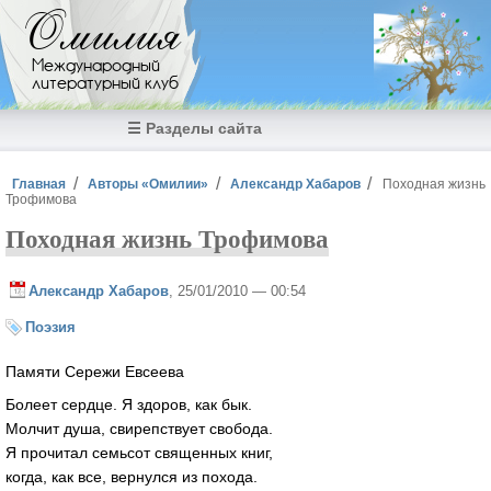
Перейти к основному содержанию
Омилия
Международный
литературный клуб
☰ Разделы сайта
Вы здесь
Главная
Авторы «Омилии»
Александр Хабаров
Походная жизнь
Трофимова
Походная жизнь Трофимова
Александр Хабаров
, 25/01/2010 — 00:54
Поэзия
Памяти Сережи Евсеева
Болеет сердце. Я здоров, как бык.
Молчит душа, свирепствует свобода.
Я прочитал семьсот священных книг,
когда, как все, вернулся из похода.