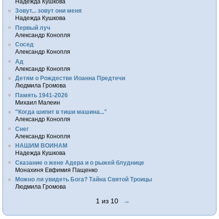
Надежда Кушкова
Зовут... зовут они меня
Надежда Кушкова
Первый луч
Александр Конопля
Сосед
Александр Конопля
Ад
Александр Конопля
Детям о Рождестве Иоанна Предтечи
Людмила Громова
Память 1941-2026
Михаил Малеин
"Когда шипит в тиши машина..."
Александр Конопля
Снег
Александр Конопля
НАШИМ ВОИНАМ
Надежда Кушкова
Сказание о жене Адера и о рыжей блуднице
Монахиня Евфимия Пащенко
Можно ли увидеть Бога? Тайна Святой Троицы
Людмила Громова
1 из 10
→