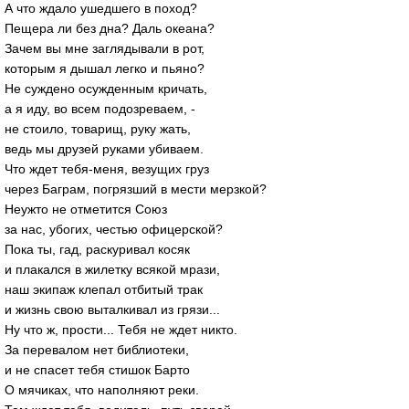
А что ждало ушедшего в поход?
Пещера ли без дна? Даль океана?
Зачем вы мне заглядывали в рот,
которым я дышал легко и пьяно?
Не суждено осужденным кричать,
а я иду, во всем подозреваем, -
не стоило, товарищ, руку жать,
ведь мы друзей руками убиваем.
Что ждет тебя-меня, везущих груз
через Баграм, погрязший в мести мерзкой?
Неужто не отметится Союз
за нас, убогих, честью офицерской?
Пока ты, гад, раскуривал косяк
и плакался в жилетку всякой мрази,
наш экипаж клепал отбитый трак
и жизнь свою выталкивал из грязи...
Ну что ж, прости... Тебя не ждет никто.
За перевалом нет библиотеки,
и не спасет тебя стишок Барто
О мячиках, что наполняют реки.