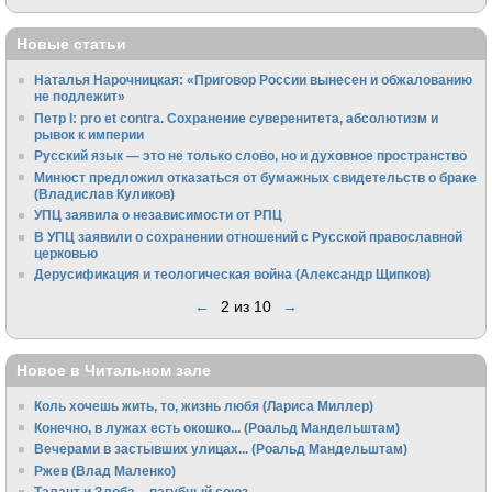
Новые статьи
Наталья Нарочницкая: «Приговор России вынесен и обжалованию
не подлежит»
Петр I: pro et contra. Сохранение суверенитета, абсолютизм и
рывок к империи
Русский язык — это не только слово, но и духовное пространство
Минюст предложил отказаться от бумажных свидетельств о браке
(Владислав Куликов)
УПЦ заявила о независимости от РПЦ
В УПЦ заявили о сохранении отношений с Русской православной
церковью
Дерусификация и теологическая война (Александр Щипков)
←
2 из 10
→
Новое в Читальном зале
Коль хочешь жить, то, жизнь любя (Лариса Миллер)
Конечно, в лужах есть окошко... (Роальд Мандельштам)
Вечерами в застывших улицах... (Роальд Мандельштам)
Ржев (Влад Маленко)
Талант и Злоба – пагубный союз...