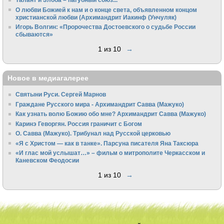
О любви Божией к нам и о конце света, объявленном концом
христианской любви (Архимандрит Иакинф (Унчуляк)
Игорь Волгин: «Пророчества Достоевского о судьбе России
сбываются»
1 из 10
→
Новое в медиагалерее
Святыни Руси. Сергей Марнов
Граждане Русского мира - Архимандрит Савва (Мажуко)
Как узнать волю Божию обо мне? Архимандрит Савва (Мажуко)
Каринэ Геворгян. Россия граничит с Богом
О. Савва (Мажуко). Трибунал над Русской церковью
«Я с Христом — как в танке». Парсуна писателя Яна Таксюра
«И глас мой услышат…» – фильм о митрополите Черкасском и
Каневском Феодосии
1 из 10
→