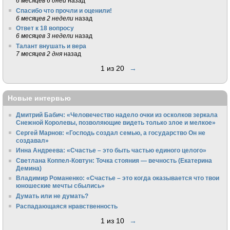
6 месяцев 6 дней
назад
Спасибо что прочли и оценили!
6 месяцев 2 недели
назад
Ответ к 18 вопросу
6 месяцев 3 недели
назад
Талант внушать и вера
7 месяцев 2 дня
назад
1 из 20
→
Новые интервью
Дмитрий Бабич: «Человечество надело очки из осколков зеркала
Снежной Королевы, позволяющие видеть только злое и мелкое»
Сергей Марнов: «Господь создал семью, а государство Он не
создавал»
Инна Андреева: «Счастье – это быть частью единого целого»
Светлана Коппел-Ковтун: Точка стояния — вечность (Екатерина
Демина)
Владимир Романенко: «Счастье – это когда оказывается что твои
юношеские мечты сбылись»
Думать или не думать?
Распадающаяся нравственность
1 из 10
→