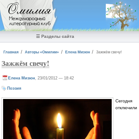
Перейти к основному содержанию
Омилия
Международный
литературный клуб
☰ Разделы сайта
Вы здесь
Главная
Авторы «Омилии»
Елена Мизюн
Зажжём свечу!
Зажжём свечу!
Елена Мизюн
, 23/01/2012 — 18:42
Поэзия
Сегодня
отключили