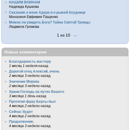
НАШИМ ВОИНАМ
Надежда Кушкова
Сказание о жене Адера и о рыжей блуднице
Монахиня Евфимия Пащенко
Можно ли увидеть Бога? Тайна Святой Троицы
Людмила Громова
1 из 10
→
Новые комментарии
Благодарность мастеру
1 месяц 1 неделя
назад
Дорогой отец Алексий, очень
2 месяца 3 недели
назад
Значение Морока
2 месяца 3 недели
назад
Храни Господь на путях Вашего
3 месяца 1 день
назад
Протитип фрау Берты был
4 месяца 2 недели
назад
Сейчас будет
4 месяца 2 недели
назад
Продолжение.
4 месяца 3 недели
назад