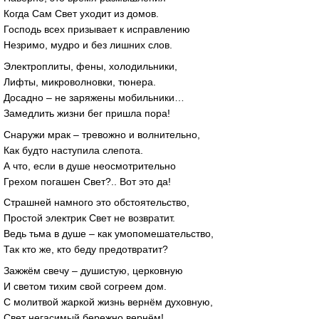
Когда Сам Свет уходит из домов.
Господь всех призывает к исправлению
Незримо, мудро и без лишних слов.
Электроплиты, фены, холодильники,
Лифты, микроволновки, тюнера.
Досадно – не заряжены мобильники…
Замедлить жизни бег пришла пора!
Снаружи мрак – тревожно и волнительно,
Как будто наступила слепота.
А что, если в душе неосмотрительно
Грехом погашен Свет?.. Вот это да!
Страшней намного это обстоятельство,
Простой электрик Свет не возвратит.
Ведь тьма в душе – как умопомешательство,
Так кто же, кто беду предотвратит?
Зажжём свечу – душистую, церковную
И светом тихим свой согреем дом.
С молитвой жаркой жизнь вернём духовную,
Свет негасимый бережно вернём!