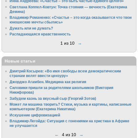
Инна Андреева: «Счастье – это быть частью единого целого»
Светлана Коппел-Ковтун: Точка стояния — вечность (Екатерина
Демина)
Владимир Романенко: «Счастье – это когда оказывается что твои
юношеские мечты сбылись»
Думать или не думать?
Распадающаяся нравственность
1 из 10
→
Новые статьи
Дмитрий Косырев: «Во имя свободы всем демократическим
странам велят ввести цензуру»
Джорджо Агамбен. Медицина как религия
Силовики пришли за родителями школьников (Виктория
Никифорова)
Забудем казнь за вкусный сыр (Георгий Зотов)
Может ли машина творить? Стихи, музыка и картины, написанные
компьютером (Екатерина Никитина)
Искушение цифровизацией
Владимир Легойда: Ситуация с гонениями на христиан в Африке
не улучшается
←
4 из 10
→