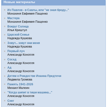
Новые материалы
Из Павлов - в Савлы, или "не зная броду..."
Монахиня Евфимия Пащенко
Мастера
Монахиня Евфимия Пащенко
Вокруг Солнца
Илья Криштул
Царской Семье
Надежда Кушкова
Зовут... зовут они меня
Надежда Кушкова
Первый луч
Александр Конопля
Сосед
Александр Конопля
Ад
Александр Конопля
Детям о Рождестве Иоанна Предтечи
Людмила Громова
Память 1941-2026
Михаил Малеин
"Когда шипит в тиши машина..."
Александр Конопля
Снег
Александр Конопля