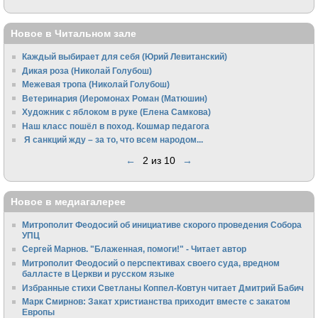
Новое в Читальном зале
Каждый выбирает для себя (Юрий Левитанский)
Дикая роза (Николай Голубош)
Межевая тропа (Николай Голубош)
Ветеринария (Иеромонах Роман (Матюшин)
Художник с яблоком в руке (Елена Самкова)
Наш класс пошёл в поход. Кошмар педагога
Я санкций жду – за то, что всем народом...
←
2 из 10
→
Новое в медиагалерее
Митрополит Феодосий об инициативе скорого проведения Собора
УПЦ
Сергей Марнов. "Блаженная, помоги!" - Читает автор
Митрополит Феодосий о перспективах своего суда, вредном
балласте в Церкви и русском языке
Избранные стихи Светланы Коппел-Ковтун читает Дмитрий Бабич
Марк Смирнов: Закат христианства приходит вместе с закатом
Европы