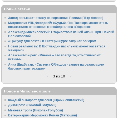
Новые статьи
Запад повышает ставку на поражение России (Пётр Акопов)
Митрополит УПЦ Феодосий: «Судьба Яна Таксюра может стать
показателем отношения к свободе слова в Украине»
Алек­сандр Михайловский: Старчество в нашей жизни. Прп. Паисий
Величковский
«Трибуну для поэта» в Екатеринбурге закрыли забором
Новая реальность: В Шотландии насильник может назваться
женщиной
Алексей Козырев: «Мнение – это всегда то, что отлично от
истины»
Анна Швабауэр: «Система QR-кодов - запрет на реализацию
базовых прав граждан»
←
3 из 10
→
Новое в Читальном зале
Каждый выбирает для себя (Юрий Левитанский)
Дикая роза (Николай Голубош)
Межевая тропа (Николай Голубош)
Ветеринария (Иеромонах Роман (Матюшин)