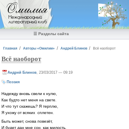
Перейти к основному содержанию
Омилия
Международный
литературный клуб
☰ Разделы сайта
Вы здесь
Главная
Авторы «Омилии»
Андрей Блинов
Всё наоборот
Всё наоборот
Андрей Блинов
, 23/03/2017 — 09:19
Поэзия
Надежду вновь свели к нулю,
Как будто нет меня на свете.
И что тут скажешь? Я терплю,
Я ухожу от всяких сплетен.
Быть может, снова повезёт,
И будет дан мне сон, как милость.