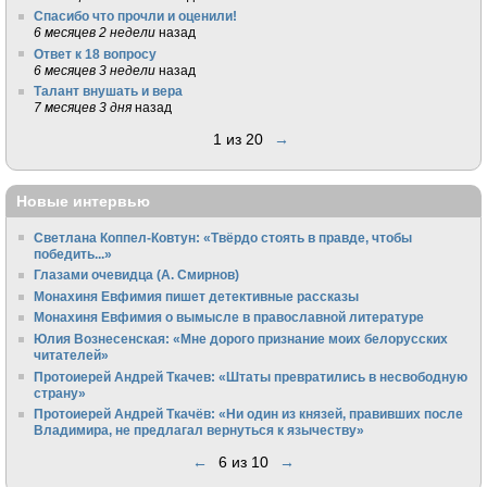
Спасибо что прочли и оценили!
6 месяцев 2 недели
назад
Ответ к 18 вопросу
6 месяцев 3 недели
назад
Талант внушать и вера
7 месяцев 3 дня
назад
1 из 20
→
Новые интервью
Светлана Коппел-Ковтун: «Твёрдо стоять в правде, чтобы
победить...»
Глазами очевидца (А. Смирнов)
Монахиня Евфимия пишет детективные рассказы
Монахиня Евфимия о вымысле в православной литературе
Юлия Вознесенская: «Мне дорого признание моих белорусских
читателей»
Протоиерей Андрей Ткачев: «Штаты превратились в несвободную
страну»
Протоиерей Андрей Ткачёв: «Ни один из князей, правивших после
Владимира, не предлагал вернуться к язычеству»
←
6 из 10
→