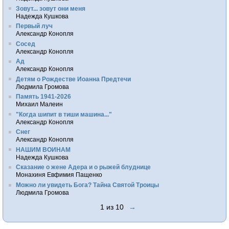
Зовут... зовут они меня
Надежда Кушкова
Первый луч
Александр Конопля
Сосед
Александр Конопля
Ад
Александр Конопля
Детям о Рождестве Иоанна Предтечи
Людмила Громова
Память 1941-2026
Михаил Малеин
"Когда шипит в тиши машина..."
Александр Конопля
Снег
Александр Конопля
НАШИМ ВОИНАМ
Надежда Кушкова
Сказание о жене Адера и о рыжей блуднице
Монахиня Евфимия Пащенко
Можно ли увидеть Бога? Тайна Святой Троицы
Людмила Громова
1 из 10
→