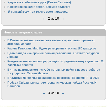
Художник с яблоком в руке (Елена Самкова)
Наш класс пошёл в поход. Кошмар педагога
Я санкций жду – за то, что всем народом...
←
2 из 10
→
Новое в медиагалерее
Е.Сатановский откровенно высказался о реальных причинах
агрессии Запада
Каринэ Геворгян: Мир будет разворачиваться на 180 градусов
Цель Запада - не промышленная революция, а захват ресурсов.
Лепехин
Рождение нового миропорядка идёт по радикальному сценарию. М.
Хазин, К. Геворгян
Витязь на имперском пути. От потешных войск к переустройству
государства. Сергей Марнов
Владимир Лепехин. Расшифровка прогноза "Economist" на 2023
Победа Си Цзиньпина - это геополитическая победа России. Н.
Вавилов
←
3 из 10
→