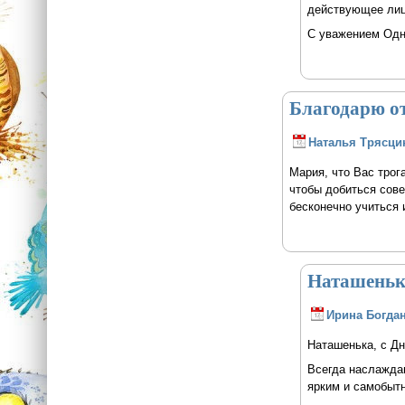
действующее лиц
С уважением Одн
Благодарю от
Наталья Трясци
Мария, что Вас трог
чтобы добиться сове
бесконечно учиться 
Наташенька
Ирина Богда
Наташенька, с Д
Всегда наслажда
ярким и самобыт