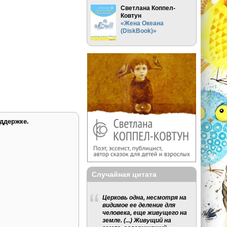
Светлана Коппел-
Ковтун
«Жена Океана
(DiskBook)»
ддержке.
Случайная цитата
Церковь одна, несмотря на
видимое ее деление для
человека, еще живущего на
земле. (...) Живущий на