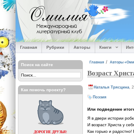
Перейти к основному содержанию
Омилия
Международный
литературный клуб
Главная
Рубрики
Авторы
Книги
Ин
Вы здесь
Главная
Авторы «Ом
Поиск на сайте
Возраст Христ
Наталья Трясцина
, 
Как помочь проекту?
Поэзия
Или подведение итог
Я в двери истории робк
И возраст Христа у себ
Как горько и радостно!
ДОРОГИЕ ДРУЗЬЯ!