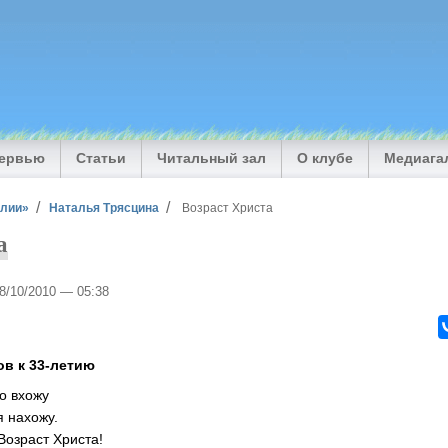
тервью
Статьи
Читальный зал
О клубе
Медиага
илии»
Наталья Трясцина
Возраст Христа
а
28/10/2010 — 05:38
ов
к 33-летию
о вхожу
я нахожу.
 Возраст Христа!