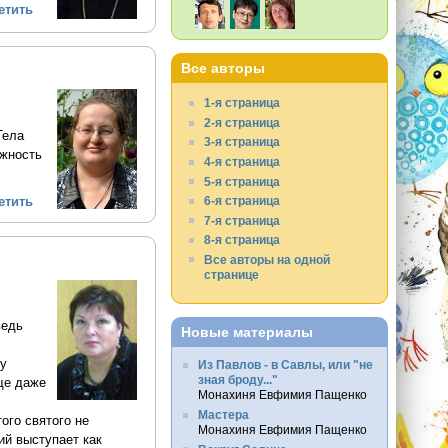
етить
Все авторы
1-я страница
2-я страница
Тела
3-я страница
ожность
4-я страница
5-я страница
6-я страница
етить
7-я страница
8-я страница
Все авторы на одной
странице
ведь
Новые материалы
жу
Из Павлов - в Савлы, или "не
зная броду..."
ще даже
Монахиня Евфимия Пащенко
Мастера
ого святого не
Монахиня Евфимия Пащенко
ий выступает как