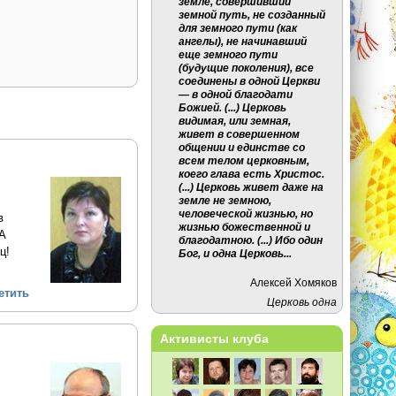
земле, совершивший
земной путь, не созданный
для земного пути (как
ангелы), не начинавший
еще земного пути
(будущие поколения), все
соединены в одной Церкви
— в одной благодати
Божией. (...) Церковь
видимая, или земная,
живет в совершенном
общении и единстве со
всем телом церковным,
коего глава есть Христос.
(...) Церковь живет даже на
земле не земною,
человеческой жизнью, но
в
жизнью божественной и
 А
благодатною. (...) Ибо один
ц!
Бог, и одна Церковь...
Алексей Хомяков
етить
Церковь одна
Активисты клуба