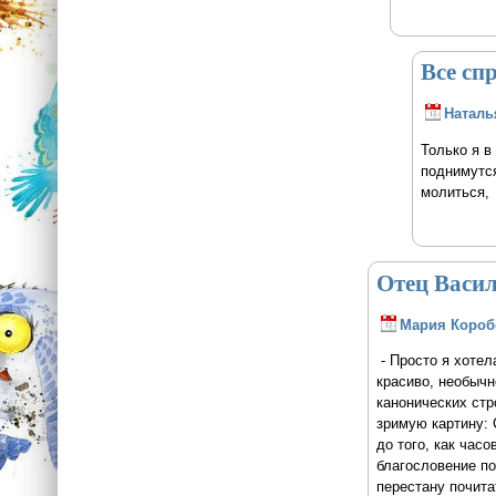
Все сп
Наталь
Только я в
поднимутся
молиться, 
Отец Васил
Мария Короб
- Просто я хотела
красиво, необычн
канонических стр
зримую картину: 
до того, как часо
благословение по
перестану почита