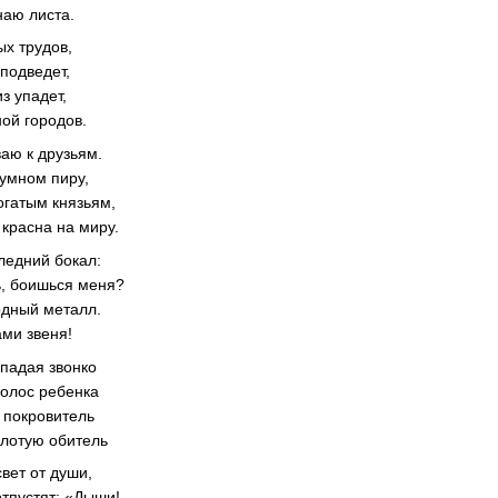
наю листа.
ых трудов,
подведет,
з упадет,
ой городов.
аю к друзьям.
умном пиру,
огатым князьям,
 красна на миру.
ледний бокал:
ь, боишься меня?
одный металл.
ами звеня!
падая звонко
голос ребенка
й покровитель
олотую обитель
вет от души,
отпустят: «Дыши!