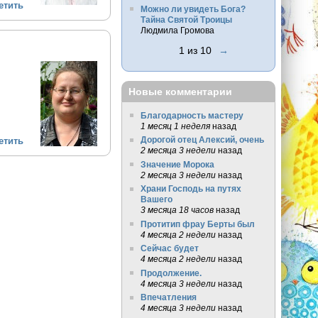
етить
Можно ли увидеть Бога?
Тайна Святой Троицы
Людмила Громова
1 из 10
→
Новые комментарии
Благодарность мастеру
1 месяц 1 неделя
назад
Дорогой отец Алексий, очень
етить
2 месяца 3 недели
назад
Значение Морока
2 месяца 3 недели
назад
Храни Господь на путях
Вашего
3 месяца 18 часов
назад
Протитип фрау Берты был
4 месяца 2 недели
назад
Сейчас будет
4 месяца 2 недели
назад
Продолжение.
4 месяца 3 недели
назад
Впечатления
4 месяца 3 недели
назад