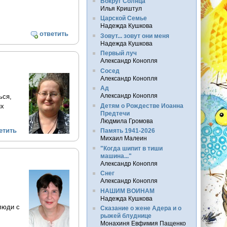
Вокруг Солнца
Илья Криштул
Царской Семье
Надежда Кушкова
ответить
Зовут... зовут они меня
Надежда Кушкова
Первый луч
Александр Конопля
Сосед
Александр Конопля
Ад
Александр Конопля
ься,
Детям о Рождестве Иоанна
их
Предтечи
Людмила Громова
етить
Память 1941-2026
Михаил Малеин
"Когда шипит в тиши
машина..."
Александр Конопля
Снег
Александр Конопля
НАШИМ ВОИНАМ
Надежда Кушкова
люди с
Сказание о жене Адера и о
рыжей блуднице
Монахиня Евфимия Пащенко