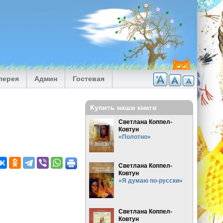
лерея
Админ
Гостевая
Купить наши книги
Светлана Коппел-
Ковтун
«Полотно»
Светлана Коппел-
Ковтун
«Я думаю по-русски»
Светлана Коппел-
Ковтун