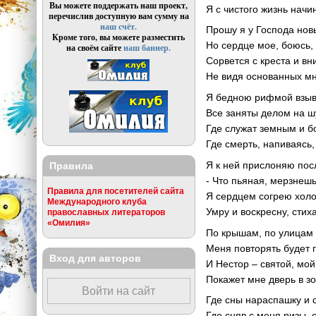
Вы можете поддержать наш проект,
Я с чистого жизнь начи
перечислив доступную вам сумму на
наш счёт.
Прошу я у Господа нов
Кроме того, вы можете разместить
Но сердце мое, боюсь, 
на своём сайте
наш баннер.
Сорвется с креста и вни
Не видя основанных мн
Я бедною рифмой взыв
Все заняты делом на ш
Где служат земным и б
Где смерть, напиваясь,
Я к ней прислоняю пос
Правила
- Что пьяная, мерзнеш
Правила для посетителей сайта
Я сердцем согрею хол
Международного клуба
Умру и воскресну, стих
православных литераторов
«Омилия»
По крышам, по улицам 
Меня повторять будет 
Вход для авторов
И Нестор – святой, мо
Покажет мне дверь в з
Войти на сайт
Где сны нараспашку и с
Где сняв с меня ризы, 