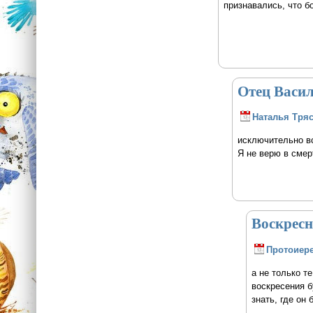
признавались, что б
Отец Васил
Наталья Тря
исключительно в
Я не верю в смер
Воскресн
Протоиере
а не только т
воскресения б
знать, где он