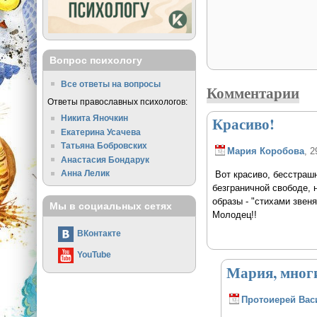
Вопрос психологу
Все ответы на вопросы
Комментарии
Ответы православных психологов:
Никита Яночкин
Красиво!
Екатерина Усачева
Татьяна Бобровских
Мария Коробова
, 2
Анастасия Бондарук
Анна Лелик
Вот красиво, бесстрашн
безграничной свободе, 
образы - "стихами звеня
Мы в социальных сетях
Молодец!!
ВКонтакте
YouTube
Мария, мног
Протоиерей Вас