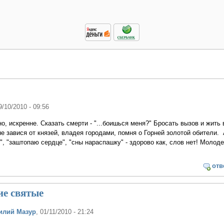
9/10/2010 - 09:56
о, искренне. Сказать смерти - "...боишься меня?" Бросать вызов и жить 
не завися от князей, владея городами, помня о Горней золотой обители.
", "заштопаю сердце", "сны нараспашку" - здорово как, слов нет! Молоде
отв
ие святые
илий Мазур
, 01/11/2010 - 21:24