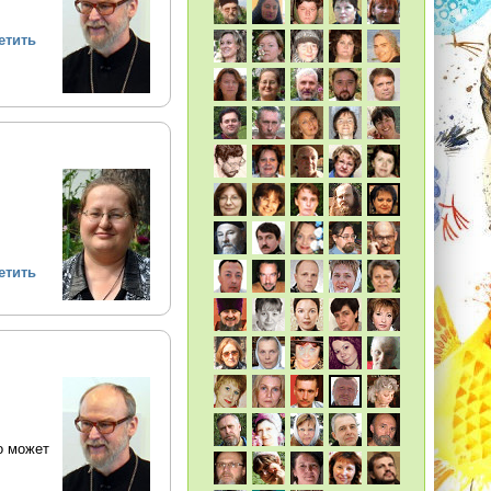
етить
етить
о может