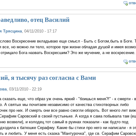
отв
раведливо, отец Василий
я Трясцина
, 04/11/2010 - 17:17
 слово Воскресение вкладываю еще смысл - Быть с Богом,быть в Боге. 
 все, но можно ли тело, которое при жизни обладая душой и имея возм
отрицало Бога назвать Воскресшим? Это же мучение, а не воскресение.
отв
ий, я тысячу раз согласна с Вами
ова
, 03/11/2010 - 22:19
 сказать еще, что образ уж очень яркий - "боишься меня?!" - к смерти - 
о. А святых мы почитаем независимо от качества стихотворных либо
очек про них. И смерть они все равно смогли обороть. Вот много лет ви
Серафим Саровский в своей пустыньке. А когда я сама побывала там (е
вню возвели), и колодец тот самый в руинах показали - как будто под
дходила к батюшке Серафму. Какие бы стихи про него ни написали - я эт
ть и любить. У меня есть сказка "Мантурочка", где св. Серафим Саровск