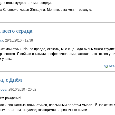
о, являя мудрость и милосердие.
а Словоохотливая Женщина. Молитесь за меня, грешную.
 всего сердца
на
, 29/10/2010 - 12:38
ают мои стихи. Но, по правде, сказать, мне еще надо очень много трудит
ршенства. Я сейчас с такими профессионалами работаю, что готова у н
и учиться.
отв
, с Днём
нова
, 29/10/2010 - 20:02
нём рождения!
юсь звонкостью твоих стихов, необычным полётом мысли. Бывают же 
ным талантом, не укладывающимся в привычные рамки.