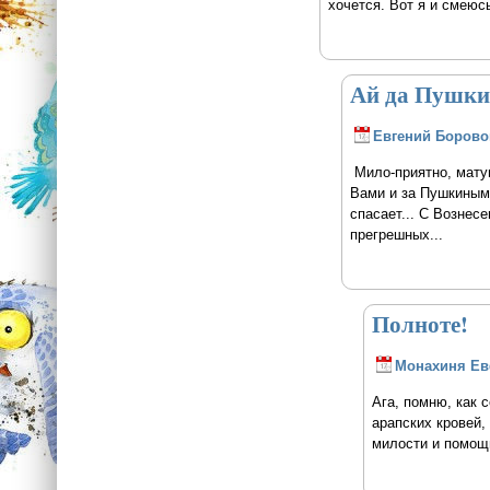
хочется. Вот я и смеюсь
Ай да Пушкин
Евгений Борово
Мило-приятно, матуш
Вами и за Пушкиным в
спасает... С Вознес
прегрешных...
Полноте!
Монахиня Е
Ага, помню, как с
арапских кровей, 
милости и помощ