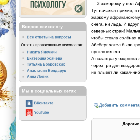
— З-заморожу-у пол-А
Тут начался прилив, и
жаркому африканскому 
снега, ни льда. И вдру
Вопрос психологу
северных стран! Мальч
Все ответы на вопросы
чтобы стекла солёная во
Айсберг хотел было гро
Ответы православных психологов:
проглотил его.
Никита Яночкин
А назавтра у озорника 
Екатерина Усачева
Татьяна Бобровских
через три дня выздоро
Анастасия Бондарук
не плывёт ли какая-ниб
Анна Лелик
Мы в социальных сетях
ВКонтакте
Добавить коммента
YouTube
Дорогие