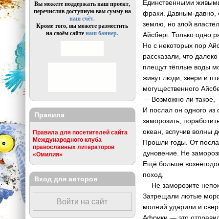
Единственными живыми
Вы можете поддержать наш проект,
перечислив доступную вам сумму на
фраки. Давным-давно,
наш счёт.
землю, но злой властел
Кроме того, вы можете разместить
на своём сайте
наш баннер.
Айсберг. Только одно р
Но с некоторых пор Ай
рассказали, что далеко
плещут тёплые воды мо
живут люди, звери и пт
могущественного Айсбе
— Возможно ли такое, 
И послал он одного из
Правила
заморозить, поработит
океан, вспучив волны 
Правила для посетителей сайта
Международного клуба
Прошли годы. От посла
православных литераторов
дуновение. Не замороз
«Омилия»
Ещё больше вознегодов
поход.
Вход для авторов
— Не заморозите непок
Затрещали лютые мороз
Войти на сайт
молний ударили и свер
Африки — это отправили