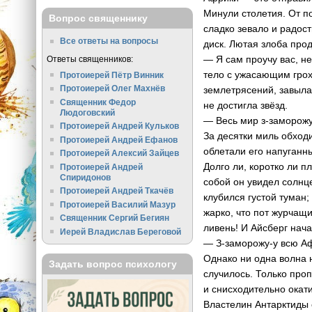
Минули столетия. От по
Вопрос священнику
сладко зевало и радос
Все ответы на вопросы
диск. Лютая злоба про
— Я сам проучу вас, н
Ответы священников:
тело с ужасающим грохо
Протоиерей Пётр Винник
Протоиерей Олег Махнёв
землетрясений, завыла
Священник Федор
не достигла звёзд.
Людоговский
— Весь мир з-заморожу
Протоиерей Андрей Кульков
За десятки миль обходи
Протоиерей Андрей Ефанов
облетали его напуганн
Протоиерей Алексий Зайцев
Долго ли, коротко ли п
Протоиерей Андрей
Спиридонов
собой он увидел солнце
Протоиерей Андрей Ткачёв
клубился густой туман
Протоиерей Василий Мазур
жарко, что пот журчащ
Священник Сергий Бегиян
ливень! И Айсберг нача
Иерей Владислав Береговой
— З-заморожу-у всю Аф
Однако ни одна волна н
Задать вопрос психологу
случилось. Только про
и снисходительно окат
Властелин Антарктиды 