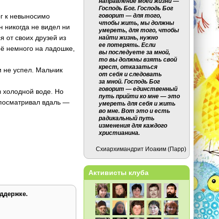
направление моей жизни —
Господь Бог. Господь Бог
рг к невыносимо
говорит — для того,
чтобы жить, мы должны
н никогда не видел ни
умереть, для того, чтобы
я от своих друзей из
найти жизнь, нужно
ее потерять. Если
её немного на ладошке,
вы последуете за мной,
то вы должны взять свой
крест, отказаться
и не успел. Мальчик
от себя и следовать
за мной. Господь Бог
говорит — единственный
в холодной воде. Но
путь прийти ко мне — это
 посматривал вдаль —
умереть для себя и жить
во мне. Вот это и есть
радикальный путь
изменения для каждого
христианина.
Схиархимандрит Иоаким (Парр)
Активисты клуба
ддержке.