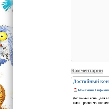
Комментарии
Достойный коне
Монахиня Евфими
Достойный конец для зл
смех...развенчанное зл