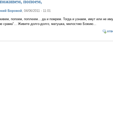
поживем, попоем,
ений Боровой
, 04/06/2011 - 11:01
ивем, попоем, поплюем... да и помрем. Тогда и узнаем, имут или не им
е срама"... Живите долго-долго, матушка, милостию Божию...
отв