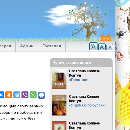
лерея
Админ
Гостевая
Купить наши книги
Светлана Коппел-
Ковтун
«Полотно»
Светлана Коппел-
Ковтун
«Я думаю по-русски»
 помощью своих верных
зверь не пробегал, ни
ные ледяные утёсы —
Светлана Коппел-
Ковтун