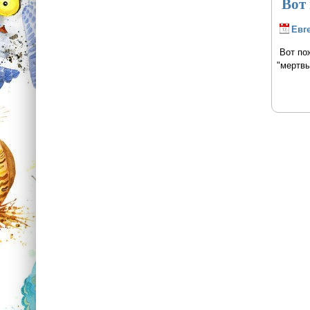
Вот 
Евг
Вот пож
"мертвы