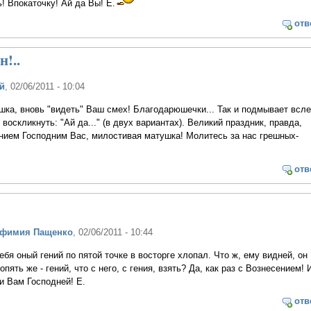
! Впокаточку! Ай да Вы! Е.
отв
!..
й
, 02/06/2011 - 10:04
ка, вновь "видеть" Ваш смех! Благодарюшечки... Так и подмывает всле
оскликнуть: "Ай да..." (в двух вариантах). Великий праздник, правда,
ением Господним Вас, милостивая матушка! Молитесь за нас грешных-
отв
вфимия Пащенко
, 02/06/2011 - 10:44
ебя оный гений по пятой точке в восторге хлопал. Что ж, ему видней, он
опять же - гений, что с него, с гения, взять? Да, как раз с Вознесением! И
и Вам Господней! Е.
отв