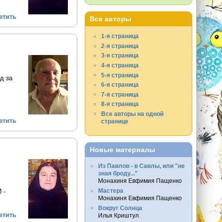
етить
Все авторы
1-я страница
2-я страница
3-я страница
4-я страница
5-я страница
д за
6-я страница
7-я страница
8-я страница
Все авторы на одной
етить
странице
Новые материалы
Из Павлов - в Савлы, или "не
зная броду..."
Монахиня Евфимия Пащенко
Мастера
 -
Монахиня Евфимия Пащенко
Вокруг Солнца
етить
Илья Криштул