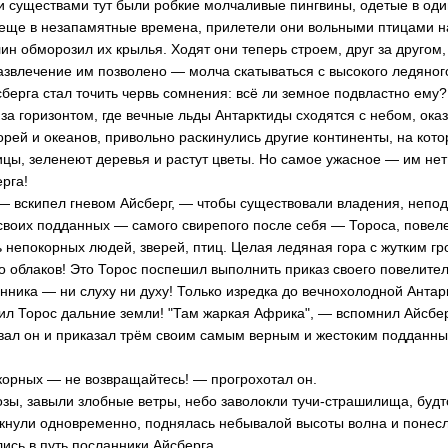
 существами тут были робкие молчаливые пингвины, одетые в од
 еще в незапамятные времена, прилетели они вольными птицами н
ин обморозил их крылья. Ходят они теперь строем, друг за другом
азвлечение им позволено — молча скатываться с высокого ледяного
сберга стал точить червь сомнения: всё ли земное подвластно ему
 за горизонтом, где вечные льды Антарктиды сходятся с небом, ока
рей и океанов, привольно раскинулись другие континенты, на кото
ицы, зеленеют деревья и растут цветы. Но самое ужасное — им нет
рга!
— вскипел гневом Айсберг, — чтобы существовали владения, непо
 своих подданных — самого свирепого после себя — Тороса, повеле
ь непокорных людей, зверей, птиц. Целая ледяная гора с жутким гр
до облаков! Это Торос поспешил выполнить приказ своего повелител
нника — ни слуху ни духу! Только изредка до вечнохолодной Анта
ил Торос дальние земли! "Там жаркая Африка", — вспомнил Айсбер
ал он и приказал трём своим самым верным и жестоким подданны
орных — не возвращайтесь! — прогрохотал он.
ы, завыли злобные ветры, небо заволокли тучи-страшилища, будт
кнули одновременно, поднялась небывалой высоты волна и понесл
сь в путь посланники Айсберга...