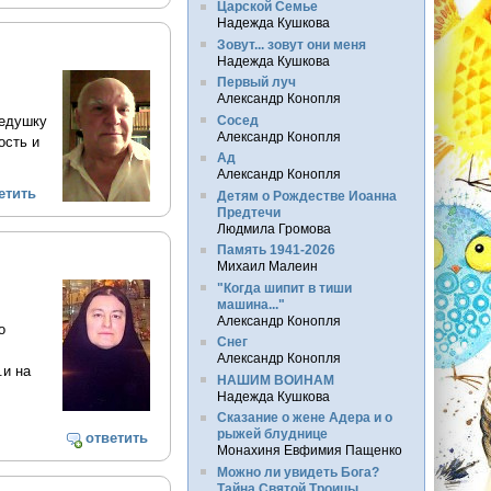
Царской Семье
Надежда Кушкова
Зовут... зовут они меня
Надежда Кушкова
Первый луч
Александр Конопля
дедушку
Сосед
Александр Конопля
ость и
Ад
Александр Конопля
етить
Детям о Рождестве Иоанна
Предтечи
Людмила Громова
Память 1941-2026
Михаил Малеин
"Когда шипит в тиши
машина..."
Александр Конопля
о
Снег
Александр Конопля
.и на
НАШИМ ВОИНАМ
Надежда Кушкова
Сказание о жене Адера и о
рыжей блуднице
ответить
Монахиня Евфимия Пащенко
Можно ли увидеть Бога?
Тайна Святой Троицы