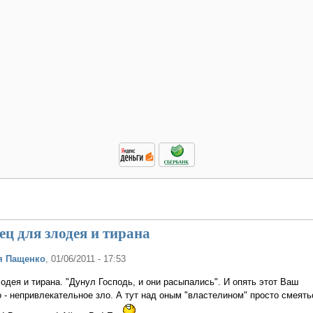
ц для злодея и тирана
я Пащенко
, 01/06/2011 - 17:53
одея и тирана. "Дунул Господь, и они расыпались". И опять этот Ваш
о - непривлекательное зло. А тут над оным "властелином" просто смеять