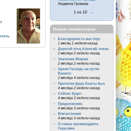
Людмила Громова
1 из 10
→
ут
Новые комментарии
етить
Благодарность мастеру
1 месяц 1 неделя
назад
Дорогой отец Алексий, очень
2 месяца 2 недели
назад
Значение Морока
2 месяца 2 недели
назад
Храни Господь на путях
Вашего
2 месяца 4 недели
назад
Протитип фрау Берты был
4 месяца 2 недели
назад
Сейчас будет
4 месяца 2 недели
назад
Продолжение.
4 месяца 3 недели
назад
Впечатления
4 месяца 3 недели
назад
О семье архимандрита
Герасима