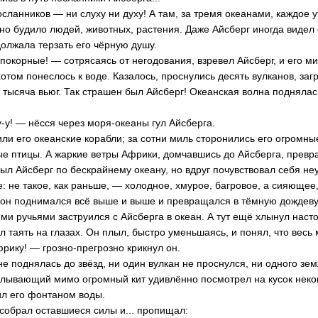
сланников — ни слуху ни духу! А там, за тремя океанами, каждое у
тно будило людей, животных, растения. Даже Айсберг иногда видел
должала терзать его чёрную душу.
епокорные! — сотрясаясь от негодования, взревел Айсберг, и его 
том понеслось к воде. Казалось, проснулись десять вулканов, заг
 тысяча вьюг. Так страшен был Айсберг! Океанская волна поднялас
-у! — нёсся через моря-океаны гул Айсберга.
ли его океанские корабли; за сотни миль сторонились его огромны
ые птицы. А жаркие ветры Африки, домчавшись до Айсберга, превр
лыл Айсберг по бескрайнему океану, но вдруг почувствовал себя н
: не такое, как раньше, — холодное, хмурое, багровое, а сияющее,
; он поднимался всё выше и выше и превращался в тёмную дождеву
ими ручьями заструился с Айсберга в океан. А тут ещё хлынул нас
л таять на глазах. Он плыл, быстро уменьшаясь, и понял, что весь
рику! — грозно-прегрозно крикнул он.
е поднялась до звёзд, ни один вулкан не проснулся, ни одного зе
плывающий мимо огромный кит удивлённо посмотрел на кусок неког
ил его фонтаном воды.
собрал оставшиеся силы и... пропищал: