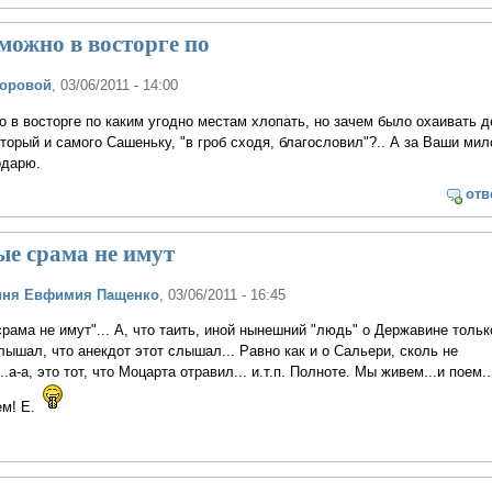
можно в восторге по
Боровой
, 03/06/2011 - 14:00
 в восторге по каким угодно местам хлопать, но зачем было охаивать 
торый и самого Сашеньку, "в гроб сходя, благословил"?.. А за Ваши мил
одарю.
отв
е срама не имут
иня Евфимия Пащенко
, 03/06/2011 - 16:45
рама не имут"... А, что таить, иной нынешний "людь" о Державине тольк
лышал, что анекдот этот слышал... Равно как и о Сальери, сколь не
.а-а, это тот, что Моцарта отравил... и.т.п. Полноте. Мы живем...и поем..
м! Е.