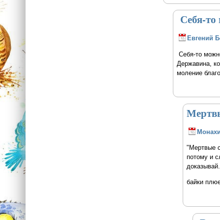
Себя-то 
Евгений 
Себя-то можно
Державина, ко
моление благ
Мертвы
Монах
"Мертвые с
потому и с
доказывай..
байки плюе