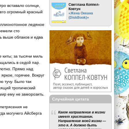
Светлана Коппел-
тро вставало солнце,
Ковтун
 его огромный красный
«Жена Океана
(DiskBook)»
миллионотонное ледяное
ремели сто
ь выше облаков и едва
е киты; за тысячи миль
ащались в седой пар.
еуютно. Прямо над
 яркое, горячее. Вокруг
ю тучу. Было так
тоящий тропический
 мир ему не заморозить.
Случайная цитата
млетрясения не
Какое направление в жизни
да могучего Айсберга
имеет христианин.
Направление моей жизни —
это я. А должно быть