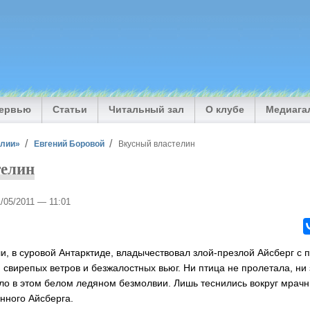
тервью
Статьи
Читальный зал
О клубе
Медиага
илии»
Евгений Боровой
Вкусный властелин
телин
1/05/2011 — 11:01
и, в суровой Антарктиде, владычествовал злой-презлой Айсберг с
, свирепых ветров и безжалостных вьюг. Ни птица не пролетала, ни 
ло в этом белом ледяном безмолвии. Лишь теснились вокруг мрач
нного Айсберга.