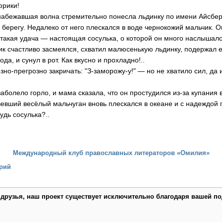
фрики!
 набежавшая волна стремительно понесла льдинку по имени Айсбе
берегу. Недалеко от него плескался в воде чернокожий мальчик. О
г такая удача — настоящая сосулька, о которой он много наслышалс
ик счастливо засмеялся, схватил малюсенькую льдинку, подержал 
да, и сунул в рот. Как вкусно и прохладно!..
зно-прегрозно закричать: "З-заморожу-у!" — но не хватило сил, да 
заболело горло, и мама сказала, что он простудился из-за купания 
вевший весёлый мальчуган вновь плескался в океане и с надеждой
удь сосулька?..
Международный клуб православных литераторов «Омилия»
рий
 друзья, наш проект существует исключительно благодаря вашей по