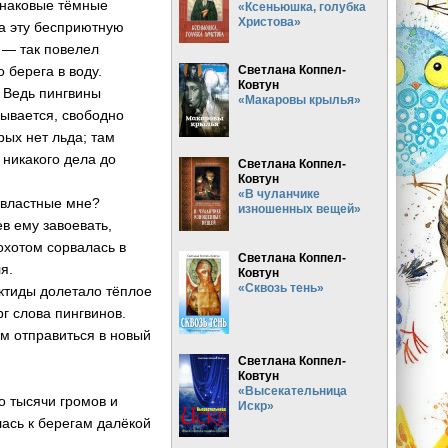
инаковые тёмные
«Ксеньюшка, голубка
Христова»
а эту бесприютную
, — так повелел
 берега в воду.
Светлана Коппел-
Ковтун
? Ведь пингвины
«Макаровы крылья»
зывается, свободно
рых нет льда; там
 никакого дела до
Светлана Коппел-
Ковтун
«В чуланчике
двластные мне?
изношенных вещей»
в ему завоевать,
охотом сорвалась в
Светлана Коппел-
я.
Ковтун
«Сквозь тень»
рктиды долетало тёплое
г слова пингвинов.
м отправиться в новый
Светлана Коппел-
Ковтун
«Высекательница
о тысячи громов и
Искр»
ась к берегам далёкой