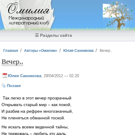
Перейти к основному содержанию
Омилия
Международный
литературный клуб
☰ Разделы сайта
Вы здесь
Главная
Авторы «Омилии»
Юлия Санникова
Вечер..
Вечер..
Юлия Санникова
, 29/04/2012 — 02:20
Поэзия
Так легко в этот вечер прозрачный
Открывать старый мир – как покой,
И разбив на рефрен многозначный,
Не пленяться обманной тоской.
Не искать всеми виденной тайны,
Не тревожась – любить эту даль,