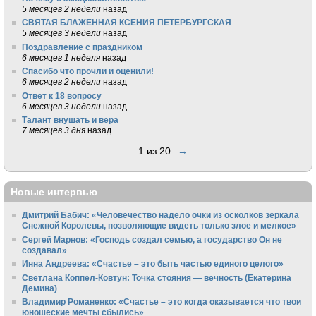
5 месяцев 2 недели
назад
СВЯТАЯ БЛАЖЕННАЯ КСЕНИЯ ПЕТЕРБУРГСКАЯ
5 месяцев 3 недели
назад
Поздравление с праздником
6 месяцев 1 неделя
назад
Спасибо что прочли и оценили!
6 месяцев 2 недели
назад
Ответ к 18 вопросу
6 месяцев 3 недели
назад
Талант внушать и вера
7 месяцев 3 дня
назад
1 из 20
→
Новые интервью
Дмитрий Бабич: «Человечество надело очки из осколков зеркала
Снежной Королевы, позволяющие видеть только злое и мелкое»
Сергей Марнов: «Господь создал семью, а государство Он не
создавал»
Инна Андреева: «Счастье – это быть частью единого целого»
Светлана Коппел-Ковтун: Точка стояния — вечность (Екатерина
Демина)
Владимир Романенко: «Счастье – это когда оказывается что твои
юношеские мечты сбылись»