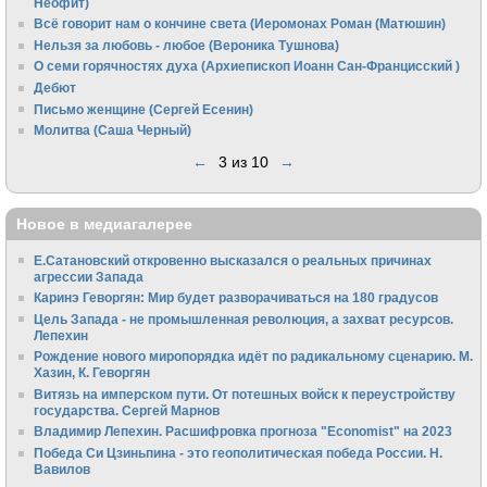
Неофит)
Всё говорит нам о кончине света (Иеромонах Роман (Матюшин)
Нельзя за любовь - любое (Вероника Тушнова)
О семи горячностях духа (Архиепископ Иоанн Сан-Францисский )
Дебют
Письмо женщине (Сергей Есенин)
Молитва (Саша Черный)
←
3 из 10
→
Новое в медиагалерее
Е.Сатановский откровенно высказался о реальных причинах
агрессии Запада
Каринэ Геворгян: Мир будет разворачиваться на 180 градусов
Цель Запада - не промышленная революция, а захват ресурсов.
Лепехин
Рождение нового миропорядка идёт по радикальному сценарию. М.
Хазин, К. Геворгян
Витязь на имперском пути. От потешных войск к переустройству
государства. Сергей Марнов
Владимир Лепехин. Расшифровка прогноза "Economist" на 2023
Победа Си Цзиньпина - это геополитическая победа России. Н.
Вавилов