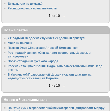
Думать или не думать?
Распадающаяся нравственность
1 из 10
→
Новые статьи
У Владыки Феодосия случился сердечный приступ
Маки на обочине
Памяти Эдит Сёдергран (Алексей Дмитриенко)
Ростислав Ищенко: «Они желают превратить Церковь в
антицерковь»
Образ страданий русского народа
Россия - это цивилизация. Надо быть самостоятельными! Надо
стоять!
В Украинской Православной Церкви указали властям на
недопустимость атаки на Церковь
1 из 10
→
Новое в Читальном зале
Понятие «ум» в православной психотерапии (Митрополит Морфу