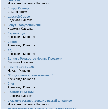
Монахиня Евфимия Пащенко
Вокруг Солнца
Илья Криштул
Царской Семье
Надежда Кушкова
Зовут... зовут они меня
Надежда Кушкова
Первый луч
Александр Конопля
Сосед
Александр Конопля
Ад
Александр Конопля
Детям о Рождестве Иоанна Предтечи
Людмила Громова
Память 1941-2026
Михаил Малеин
"Когда шипит в тиши машина..."
Александр Конопля
Снег
Александр Конопля
НАШИМ ВОИНАМ
Надежда Кушкова
Сказание о жене Адера и о рыжей блуднице
Монахиня Евфимия Пащенко
Можно ли увидеть Бога? Тайна Святой Троицы