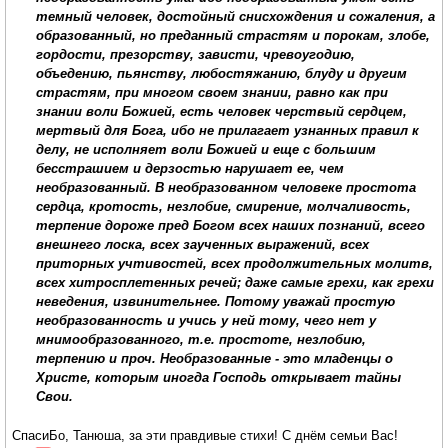
темный человек, достойный снисхождения и сожаления, а
образованный, но преданный страстям и порокам, злобе,
гордости, презорству, зависти, чревоугодию,
объедению, пьянству, любостяжанию, блуду и другим
страстям, при многом своем знании, равно как при
знании воли Божией, есть человек черствый сердцем,
мертвый для Бога, ибо не прилагает узнанных правил к
делу, не исполняет воли Божией и еще с большим
бесстрашием и дерзостью нарушает ее, чем
необразованный. В необразованном человеке простота
сердца, кротость, незлобие, смирение, молчаливость,
терпение дороже пред Богом всех наших познаний, всего
внешнего лоска, всех заученных выражений, всех
приторных учтивостей, всех продолжительных молитв,
всех хитросплетенных речей; даже самые грехи, как грехи
неведения, извинительнее. Потому уважай простую
необразованность и учись у ней тому, чего нет у
мнимообразованного, т.е. простоте, незлобию,
терпению и проч. Необразованные - это младенцы о
Христе, которым иногда Господь открывает тайны
Свои.
СпасиБо, Танюша, за эти правдивые стихи! С днём семьи Вас!