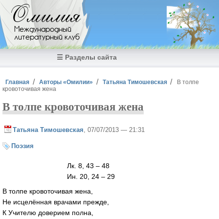
Перейти к основному содержанию
Омилия
Международный
литературный клуб
☰ Разделы сайта
Вы здесь
Главная
Авторы «Омилии»
Татьяна Тимошевская
В толпе
кровоточивая жена
В толпе кровоточивая жена
Татьяна Тимошевская
, 07/07/2013 — 21:31
Поэзия
Лк. 8, 43 – 48
Ин. 20, 24 – 29
В толпе кровоточивая жена,
Не исцелённая врачами прежде,
К Учителю доверием полна,