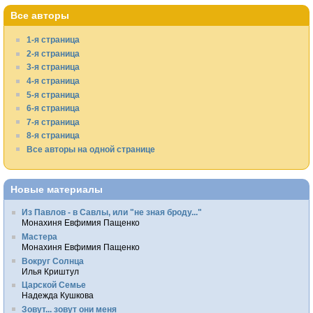
Все авторы
1-я страница
2-я страница
3-я страница
4-я страница
5-я страница
6-я страница
7-я страница
8-я страница
Все авторы на одной странице
Новые материалы
Из Павлов - в Савлы, или "не зная броду..."
Монахиня Евфимия Пащенко
Мастера
Монахиня Евфимия Пащенко
Вокруг Солнца
Илья Криштул
Царской Семье
Надежда Кушкова
Зовут... зовут они меня