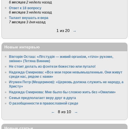
6 месяцев 2 недели
назад
Ответ к 18 вопросу
6 месяцев 3 недели
назад
Талант внушать и вера
7 месяцев 3 дня
назад
1 из 20
→
Новые интервью
Вікторія Осташ: «Літстудія — живий організм, «тіло» рухоме,
змінне» (Тетяна Винник)
Не стоит делать из фэнтези божество или пугало!
Надежда Смирнова: «Все мои герои невымышленные. Они живут
среди нас, рядом с нами»
Игумен Петр (Мещеринов): «Церковь должна служить не народу, а
Христу»
Надежда Смирнова: Мне было бы сложно жить без «Омилии»
Семья предполагает веру друг в друга
О разобщенности в православной среде
←
8 из 10
→
Новые статьи