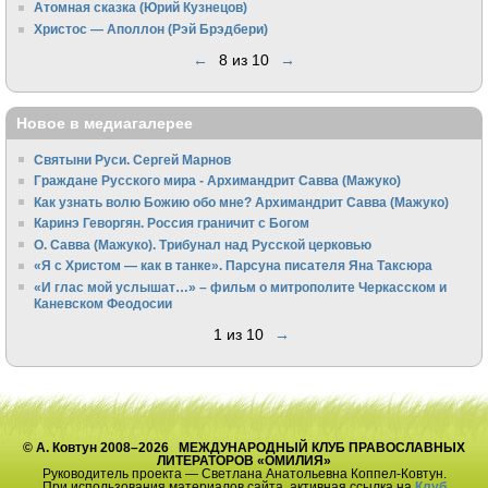
Атомная сказка (Юрий Кузнецов)
Христос — Аполлон (Рэй Брэдбери)
←
8 из 10
→
Новое в медиагалерее
Святыни Руси. Сергей Марнов
Граждане Русского мира - Архимандрит Савва (Мажуко)
Как узнать волю Божию обо мне? Архимандрит Савва (Мажуко)
Каринэ Геворгян. Россия граничит с Богом
О. Савва (Мажуко). Трибунал над Русской церковью
«Я с Христом — как в танке». Парсуна писателя Яна Таксюра
«И глас мой услышат…» – фильм о митрополите Черкасском и
Каневском Феодосии
1 из 10
→
© А. Ковтун 2008–2026 МЕЖДУНАРОДНЫЙ КЛУБ ПРАВОСЛАВНЫХ
ЛИТЕРАТОРОВ «ОМИЛИЯ»
Руководитель проекта — Светлана Анатольевна Коппел-Ковтун.
При использования материалов сайта, активная ссылка на
Клуб