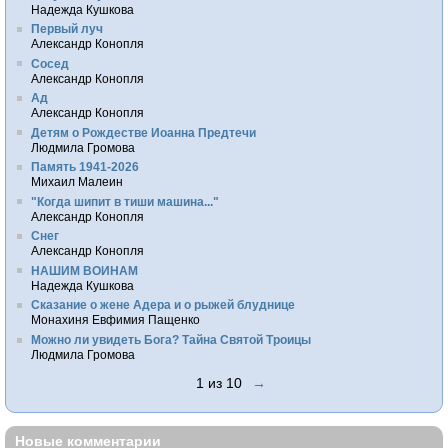
Надежда Кушкова
Первый луч
Александр Конопля
Сосед
Александр Конопля
Ад
Александр Конопля
Детям о Рождестве Иоанна Предтечи
Людмила Громова
Память 1941-2026
Михаил Малеин
"Когда шипит в тиши машина..."
Александр Конопля
Снег
Александр Конопля
НАШИМ ВОИНАМ
Надежда Кушкова
Сказание о жене Адера и о рыжей блуднице
Монахиня Евфимия Пащенко
Можно ли увидеть Бога? Тайна Святой Троицы
Людмила Громова
1 из 10
→
Новые комментарии