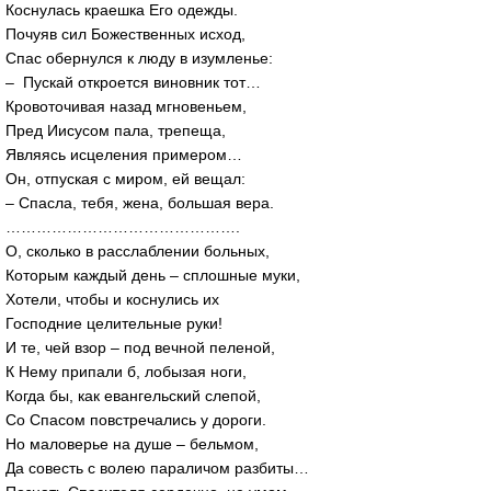
Коснулась краешка Его одежды.
Почуяв сил Божественных исход,
Спас обернулся к люду в изумленье:
– Пускай откроется виновник тот…
Кровоточивая назад мгновеньем,
Пред Иисусом пала, трепеща,
Являясь исцеления примером…
Он, отпуская с миром, ей вещал:
– Спасла, тебя, жена, большая вера.
……………………………………….
О, сколько в расслаблении больных,
Которым каждый день – сплошные муки,
Хотели, чтобы и коснулись их
Господние целительные руки!
И те, чей взор – под вечной пеленой,
К Нему припали б, лобызая ноги,
Когда бы, как евангельский слепой,
Со Спасом повстречались у дороги.
Но маловерье на душе – бельмом,
Да совесть с волею параличом разбиты…