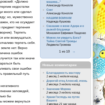
аровский: «Должно
машина..."
Александр Конопля
 терпим недостатки
Снег
щи много или сделал
Александр Конопля
еду; но, мужественно
НАШИМ ВОИНАМ
Надежда Кушкова
ажен, кто не осуждает
Сказание о жене Адера и о
ый предмет терпения
рыжей блуднице
ворник). Терпеть
Монахиня Евфимия Пащенко
ься или возмущаться,
Можно ли увидеть Бога?
Тайна Святой Троицы
молчаливо терпеть себя.
Людмила Громова
 земле нет. Верно
1 из 10
→
причина ошибок
случится так или иначе
тараться быть
Новые комментарии
аливать свои ошибки
Благодарность мастеру
сть правильный путь
1 месяц 1 неделя
назад
Дорогой отец Алексий, очень
2 месяца 3 недели
назад
 негативного
Значение Морока
олнении заповедей,
2 месяца 3 недели
назад
лько бы
Храни Господь на путях
Вашего
Мы можем вернуться
3 месяца 21 час
назад