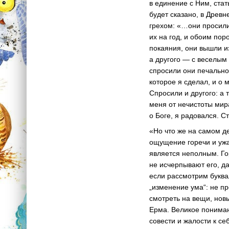
в единение с Ним, стат
будет сказано, в Древ
грехом: «…они просили
их на год, и обоим пор
покаяния, они вышли и
а другого — с веселым
спросили они печальног
которое я сделал, и о 
Спросили и другого: а 
меня от нечистоты мира
о Боге, я радовался. С
«Но что же на самом д
ощущение горечи и ужа
является неполным. Го
не исчерпывают его, д
если рассмотрим буква
„изменение ума“: не 
смотреть на вещи, новы
Ерма. Великое пониман
совести и жалости к с