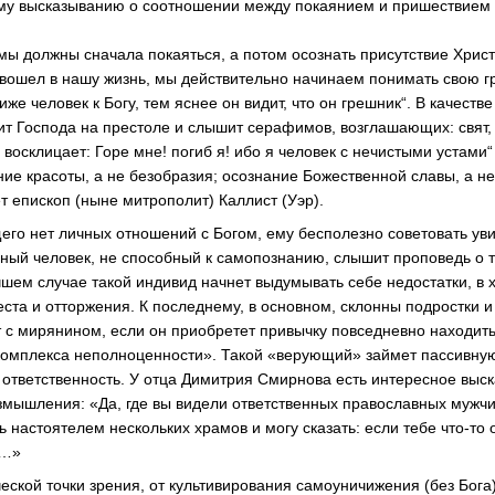
му высказыванию о соотношении между покаянием и пришествием
 мы должны сначала покаяться, а потом осознать присутствие Христа
е вошел в нашу жизнь, мы действительно начинаем понимать свою 
иже человек к Богу, тем яснее он видит, что он грешник“. В качест
т Господа на престоле и слышит серафимов, возглашающих: свят, с
 восклицает: Горе мне! погиб я! ибо я человек с нечистыми устами“ 
ние красоты, а не безобразия; осознание Божественной славы, а не
т епископ (ныне митрополит) Каллист (Уэр).
его нет личных отношений с Богом, ему бесполезно советовать уви
вный человек, не способный к самопознанию, слышит проповедь о т
учшем случае такой индивид начнет выдумывать себе недостатки, в
еста и отторжения. К последнему, в основном, склонны подростки 
ет с мирянином, если он приобретет привычку повседневно находит
«комплекса неполноценности». Такой «верующий» займет пассивн
ю ответственность. У отца Димитрия Смирнова есть интересное вы
мышления: «Да, где вы видели ответственных православных мужчи
ь настоятелем нескольких храмов и могу сказать: если тебе что-то
т…»
ческой точки зрения, от культивирования самоуничижения (без Бога