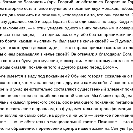
ь богами по Благодати» (арх. Георгий, иг. обители св. Георгия на Го
нем патерике есть и такое поучение о покаянии двух монахов, побе
 отцов назначить им покаяние, исповедав им то, что они сделали.
овну давались хлеб и вода. Братья были одинаковы по виду. Когда
з заключения, — и отцы увидели одного из них печальным и сове
 и светлым лицом, — и подивились сему, ибо братья принимали пи
о брата: какими мыслями ты был занят в келье своей? — Я думал, 
муке, в которую я должен идти, — и от страха прильпе кость моя пло
ты о чем размышлял в келье своей? Он отвечал: я благодарил Бога з
 сего и от будущего мучения, и возвратил меня к этому ангельско
тарцы сказали: покаяние того и другого равно перед Богом».
еле имеется в виду под покаянием? Обычно говорят: сожаление о гр
са от того, что мы нанесли раны другим и самим себе. И все же т
речь и ужас действительно составляют существенный элемент пока
аже не являются его наиболее важной частью. Мы ближе подойдем 
льный смысл греческого слова, обозначающего покаяние: metanoia
просто сожаление о прошлом, но фундаментальная трансформация
й взгляд на самих себя, на других и на Бога — „великое понимани
ие — но не обязательно эмоциональный кризис. Покаяние — это н
ебе, но обращение, перенесение центра нашей жизни на Святую Трои