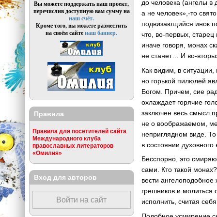
до человека (ангелы в 
Вы можете поддержать наш проект,
перечислив доступную вам сумму на
а не человек»,-то свят
наш счёт.
подвизающийся инок по
Кроме того, вы можете разместить
на своём сайте
наш баннер.
что, во-первых, старе
иначе говоря, монах с
не станет… И во-вторых
Как видим, в ситуации
но горькой пилюлей яв
Богом. Причем, сие ра
охлаждает горячие гол
заключен весь смысл пр
Правила
не о воображаемом, ме
Правила для посетителей сайта
неприглядном виде. То
Международного клуба
в состоянии духовного 
православных литераторов
«Омилия»
Бесспорно, это смиряю
сами. Кто такой монах?
Вход для авторов
вести ангелоподобное 
грешников и молиться о
Войти на сайт
исполнить, считая себя
Подобное усмирение се