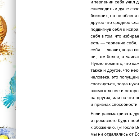
и терпении себя учил 
снисходить и душе свое
ближних, но не обленя
другое что сродное сл
подвигнув себя к испр
себя в том, что избира
есть — терпение себя, 
себя — значит, когда в
ни, тем более, отчаива
Нужно помнить, что каж
также и другое, что н
человека, это попущени
споткнуться, тогда нуж
внимательнее и осторо
на других, или на что-
и признак способности
Если рассматривать дух
и греховного будет нео
к обожению. («После В
мы ни отдалялись от Б