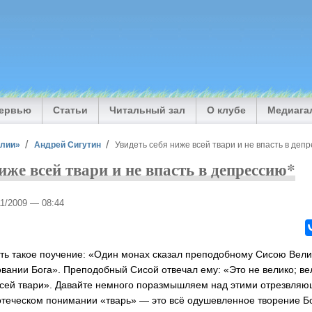
тервью
Статьи
Читальный зал
О клубе
Медиага
илии»
Андрей Сигутин
Увидеть себя ниже всей твари и не впасть в деп
иже всей твари и не впасть в депрессию*
11/2009 — 08:44
ть такое поучение: «Один монах сказал преподобному Сисою Вели
вании Бога». Преподобный Сисой отвечал ему: «Это не велико; вел
 всей твари». Давайте немного поразмышляем над этими отрезвля
отеческом понимании «тварь» — это всё одушевленное творение Бо