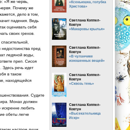
е: «Я же червь,
«Ксеньюшка, голубка
Христова»
 червя. Почему же
ажется, дело в том,
начит падения. Ведь
Светлана Коппел-
Ковтун
так оценивать себя
«Макаровы крылья»
ать своих грехов.
 спасительной,
Светлана Коппел-
и недостоинства пред
Ковтун
шат ледяной воды,
«В чуланчике
изношенных вещей»
ответе преп. Сисоя
. Здесь речь идет
ебя в таком
Светлана Коппел-
Ковтун
уше, находящейся
«Сквозь тень»
ршенствования. Судите
 мира. Монах должен
Светлана Коппел-
о искренне любить
Ковтун
«Высекательница
кие обеты легче
Искр»
 таком настрое души