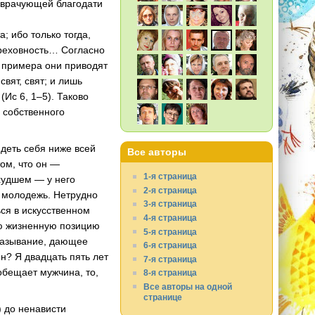
 врачующей благодати
; ибо только тогда,
греховность… Согласно
ве примера они приводят
вят, свят; и лишь
(Ис 6, 1–5). Таково
 собственного
деть себя ниже всей
Все авторы
ом, что он —
1-я страница
 худшем — у него
2-я страница
и молодежь. Нетрудно
3-я страница
ься в искусственном
4-я страница
ую жизненную позицию
5-я страница
сказывание, дающее
6-я страница
н? Я двадцать пять лет
7-я страница
 обещает мужчина, то,
8-я страница
Все авторы на одной
странице
) до ненависти