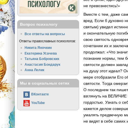
не превознестись!»
Вместе с тем, даже са
вред. Если б духовно 
Вопрос психологу
святым) увидел истинн
и окончательную погиб
Все ответы на вопросы
свою святость одновре
Ответы православных психологов:
сочетании их и заключа
Никита Яночкин
продолжал: «Что значит
Екатерина Усачева
познание нормы, тем б
Татьяна Бобровских
святости должен завлад
Анастасия Бондарук
Анна Лелик
на душу этот идеал? Он
мере отобразили Его об
Мы в социальных сетях
святости. Тогда омерзи
О последнем так пише
ВКонтакте
взглянуть на ВЕЛИЧИЕ 
гордостью. Узнать о с
YouTube
кажется делом соверше
умалять предвечную мы
не видят в себе самих 