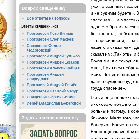
уже не возникнет жела
Вопрос священнику
и не судимы будете». 
Все ответы на вопросы
спасения — и в постни
Ответы священников:
одра его братия чрезвы
без трепета, но благод
Протоиерей Пётр Винник
Протоиерей Олег Махнёв
— спросили они, — мы 
Священник Федор
нашего и скажи нам, д
Людоговский
сказал им: „Так отцы 
Протоиерей Андрей Кульков
Божиими; я с сокрушен
Протоиерей Андрей Ефанов
мне: „При всем небреж
Протоиерей Алексий Зайцев
моих. Вот источник мое
Протоиерей Андрей
Спиридонов
да не осуждены будете:
Протоиерей Андрей Ткачёв
труда спасение».
Протоиерей Василий Мазур
Есть и ещё положитель
Священник Сергий Бегиян
Иерей Владислав Береговой
в человеке появляется
больны и потому, в осн
Задать вопрос психологу
ближних. Мало того, ч
Валериан Кречетов точн
Наше тщеславие боится
все в грязи, один друго