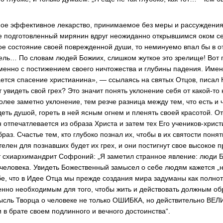
мое эффективное лекарство, принимаемое без меры и рассуждения
не подготовленный мирянин вдруг неожиданно открывшимся оком с
ое состояние своей поврежденной души, то неминуемо впал бы в о
ель… По словам людей Божиих, слишком жуткое это зрелище! Вот 
менно с постижением своего ничтожества и глубины падения. Име
ется спасение христианина», — ссылаясь на святых Отцов, писал Н
 увидеть свой грех? Это значит понять уклонение себя от какой-т
олее заметно уклонение, тем резче разница между тем, что есть и 
еть душой, гореть в ней ясным огнем и пленять своей красотой. О
 отпечатлевается из образа Христа и затем тех Его учеников-христ
раз. Счастье тем, кто глубоко познал их, чтобы в их святости понят
телен для познавших будет их грех, и они постигнут свое высокое 
т схиархимандрит Софроний: „Я заметил странное явление: люди
человека. Увидеть Божественный замысел о себе людям кажется „
ебе, что в Идее Отца мы прежде создания мира задуманы как полно
нно необходимым для того, чтобы жить и действовать должным обр
сль Творца о человеке не только ОШИБКА, но действительно ВЕЛ
и в брате своем подлинного и вечного достоинства“.