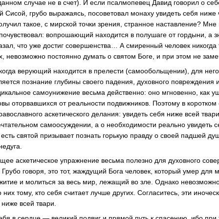
данном случае не в счет). И если псалмопевец Давид говорил о себ
ой Сисой, грубо выражаясь, посоветовал монаху увидеть себя ниже
лучил такое, с мирской точки зрения, странное наставление? Мне к
ц почувствовал: вопрошающий находится в полушаге от гордыни, а з
казал, что уже достиг совершенства… А смиренный человек никогда 
, невозможно постоянно думать о святом Боге, и при этом не замеч
, когда верующий находится в прелести (самообольщении), для него
ляется познание глубины своего падения, духовного повреждения 
дикальное самоунижение весьма действенно: оно мгновенно, как у
овы оторвавшихся от реальности подвижников. Поэтому в коротком 
авославного аскетического делания: увидеть себя ниже всей твари
чтательном самоосуждении, а о необходимости реально увидеть с
 есть святой призывает познать горькую правду о своей падшей д
недуга.
щее аскетическое упражнение весьма полезно для духовного сове
 Грубо говоря, это тот, жаждущий Бога человек, который умер для
житие и молиться за весь мир, лежащий во зле. Однако невозможн
 них тому, кто себя считает лучше других. Согласитесь, эти иночес
 ниже всей твари.
бя в сердце — великий подвиг и прямой путь к спасению, ибо при