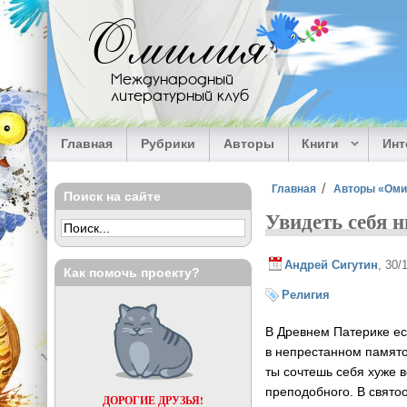
Перейти к основному содержанию
Омилия
Международный
литературный клуб
Главная
Рубрики
Авторы
Книги
Ин
Вы здесь
Главная
Авторы «Ом
Поиск на сайте
Увидеть себя н
Андрей Сигутин
, 30/
Как помочь проекту?
Религия
В Древнем Патерике ес
в непрестанном памято
ты сочтешь себя хуже
преподобного. В свято
ДОРОГИЕ ДРУЗЬЯ!