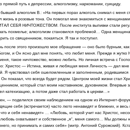
то прямой путь к депрессии, алкоголизму, наркомании, суициду.
 бывший алкоголик В.: «На первых порах алкоголь снимал с меня с
л жизнь в розовые тона. Он помогал мне знакомиться с женщинами
ЧИТАЛ СЕБЯ НИЧТОЖЕСТВОМ. После института выпивки стали регу
ывать похмелье; алкоголизм становился проблемой… Одна женщина
орить со священником, покаяться. Я так и поступил.
ь после этого произошло мое обращение — оно было бурным, как 
Богом, и Он ясно дал мне понять, что любит меня. Прежде я жутк
 меня, такое ничтожество, можно любить. Но личная встреча с Госп
о: Христос — Истина, живая и любящая меня Личность — дал мне
й. Я чувствовал себя ошеломленным и заполненным, родившимся 
 Он показал, что всегда будет рядом. Центром моей жизни стал Х
щенником, который стал моим наставником, духовником. Впервые з
ел катехизацию, а потом даже стал работать в церкви…»
ен, — поделился своим наблюдением на одном из Интернет-форум
дящие себя (встречается) часто люто ненавидят и ближних, и весь
, что и себя ненавидят» … «Любовь, которой учит нас Христос, нес
 любовь охватывает и собственное „я“, меня самого… Мы должны н
него, но принимать и самих себя» (митр. Антоний Сурожский). Кста