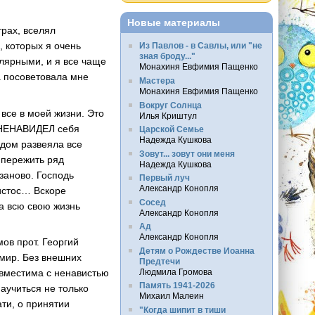
Новые материалы
трах, вселял
, которых я очень
Из Павлов - в Савлы, или "не
зная броду..."
лярными, и я все чаще
Монахиня Евфимия Пащенко
 посоветовала мне
Мастера
Монахиня Евфимия Пащенко
Вокруг Солнца
все в моей жизни. Это
Илья Криштул
о НЕНАВИДЕЛ себя
Царской Семье
Надежда Кушкова
одом развеяла все
Зовут... зовут они меня
 пережить ряд
Надежда Кушкова
заново. Господь
Первый луч
Александр Конопля
ристос… Вскоре
Сосед
а всю свою жизнь
Александр Конопля
Ад
Александр Конопля
ов прот. Георгий
Детям о Рождестве Иоанна
 мир. Без внешних
Предтечи
Людмила Громова
овместима с ненавистью
Память 1941-2026
аучиться не только
Михаил Малеин
ти, о принятии
"Когда шипит в тиши