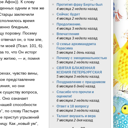
ре Афон)). К слову
Протитип фрау Берты был
жденных одним и тем же
4 месяца 2 недели
назад
 Старцы заключили
Сейчас будет
4 месяца 2 недели
назад
 исполнилось время
Продолжение.
ршенно бледным,
4 месяца 3 недели
назад
щу поровну. Посему
Впечатления
4 месяца 3 недели
назад
отвечал он, о том зле,
О семье архимандрита
ти моей (Псал. 101, 6).
Герасима
а то, что Он исторг
5 месяцев 1 день
назад
му житию, — и, помня
Почему с эмоциональностью
5 месяцев 2 недели
назад
СВЯТАЯ БЛАЖЕННАЯ
КСЕНИЯ ПЕТЕРБУРГСКАЯ
ехах, чувство вины,
5 месяцев 3 недели
назад
акое представление
Поздравление с праздником
яния, но они
6 месяцев 6 дней
назад
к существу вопроса,
Спасибо что прочли и
оценили!
. Оно означает
6 месяцев 2 недели
назад
 нашей способности
Ответ к 18 вопросу
6 месяцев 3 недели
назад
е“, по слову Пастыря
Талант внушать и вера
е приступ угрызений
7 месяцев 2 дня
назад
цу. Как „новый ум“,