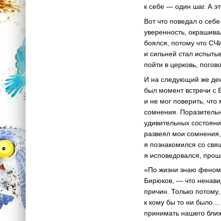
к себе — один шаг. А э
Вот что поведал о себе
уверенность, окрашива
боялся, потому что С
и сильней стал испыт
пойти в церковь, погов
И на следующий же ден
был момент встречи с 
и не мог поверить, что
сомнения. Поразительн
удивительных состояни
развеял мои сомнения,
я познакомился со свя
я исповедовался, прош
«По жизни знаю феном
Бирюков, — что ненави
причин. Только потому
к кому бы то ни было…
принимать нашего ближ