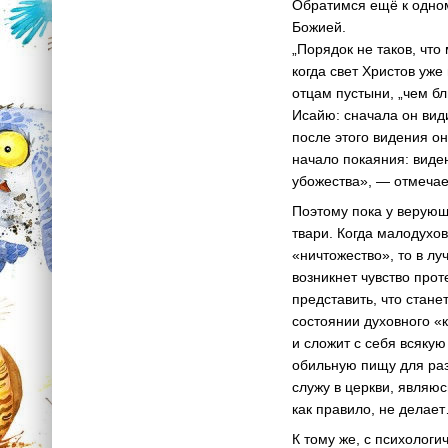
Обратимся ещё к одно
Божией.
„Порядок не таков, что
когда свет Христов уж
отцам пустыни, „чем бл
Исайю: сначала он види
после этого видения он
начало покаяния: виде
убожества», — отмечае
Поэтому пока у верующ
твари. Когда малодухо
«ничтожество», то в л
возникнет чувство прот
представить, что стан
состоянии духовного 
и сложит с себя всяку
обильную пищу для раз
служу в церкви, являюс
как правило, не делае
К тому же, с психологи