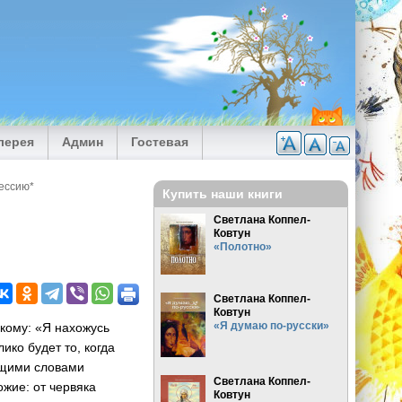
лерея
Админ
Гостевая
рессию*
Купить наши книги
Светлана Коппел-
Ковтун
«Полотно»
Светлана Коппел-
Ковтун
«Я думаю по-русски»
кому: «Я нахожусь
ико будет то, когда
ющими словами
Светлана Коппел-
жие: от червяка
Ковтун