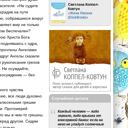
Светлана Коппел-
асителя: «Не судите
Ковтун
ерадив на пути
«Жена Океана
(DiskBook)»
ию, собравшиеся вокруг
авляет мир не только
 так беспечален?
лою Христа Бога
 поднявшись с одра,
и прочтены Ангелами
вдруг Ангелы сказали
и рукописание грехов
. Не осуждайте,
«неосуждение — без
ного чувства
нию, все люди духовно
Случайная цитата
малюсенькие грешки
ми. Протоиерей
Каждый человек — либо
то мы в чем-то грешны.
зеркало, либо крышка от
консервной банки: если на
перед другом. Сидим
него не упадут солнечные
ы только