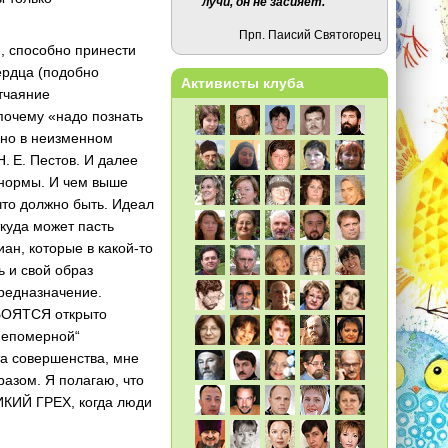
лучи, он не засияет.
Прп. Паисий Святогорец
, способно принести
ердца (подобно
Активисты клуба
тчаяние
почему «надо познать
нно в неизменном
. Е. Пестов. И далее
о нормы. И чем выше
что должно быть. Идеал
ткуда может пасть
иан, которые в какой-то
ь и свой образ
предназначение.
 БОЯТСЯ открыто
непомерной“
та совершенства, мне
азом. Я полагаю, что
ИКИЙ ГРЕХ, когда люди