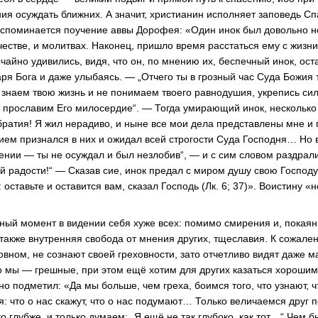
ния осуждать ближних. А значит, христианин исполняет заповедь Сп
Вспоминается поучение аввы Дорофея: «Один инок был довольно н
честве, и молитвах. Наконец, пришло время расстаться ему с жизн
чайно удивились, видя, что он, по мнению их, беспечный инок, ост
аря Бога и даже улыбаясь. — „Отчего ты в грозный час Суда Божия
знаем твою жизнь и не понимаем твоего равнодушия, укрепись си
а прославим Его милосердие“. — Тогда умирающий инок, несколько
и братия! Я жил нерадиво, и ныне все мои дела представлены мне 
ием признался в них и ожидал всей строгости Суда Господня… Но 
ении — ты не осуждал и был незлобив“, — и с сим словом раздрал
й радости!“ — Сказав сие, инок предал с миром душу свою Господу
 оставьте и оставится вам, сказал Господь (Лк. 6; 37)». Воистину 
ный момент в видении себя хуже всех: помимо смирения и, покаян
 также внутренняя свобода от мнения других, тщеславия. К сожале
овном, не сознают своей греховности, зато отчетливо видят даже 
то мы — грешные, при этом ещё хотим для других казаться хороши
о подметил: «Да мы больше, чем греха, боимся того, что узнают, ч
: что о нас скажут, что о нас подумают… Только величаемся друг 
го глубже, и только думаем: „Я ещё не так глубоко, как тот…“ Чем б