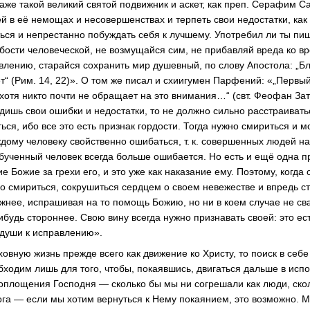
даже такой великий святой подвижник и аскет, как преп. Серафим С
й в её немощах и несовершенствах и терпеть свои недостатки, как
ться и непрестанно побуждать себя к лучшему. Употребил ли ты пи
абости человеческой, не возмущайся сим, не прибавляй вреда ко вр
авлению, старайся сохранить мир душевный, по слову Апостола: „Бл
ет“ (Рим. 14, 22)». О том же писал и схиигумен Парфений: «„Перв
хотя никто почти не обращает на это внимания…“ (свт. Феофан Зат
идишь свои ошибки и недостатки, то не должно сильно расстраиват
ться, ибо все это есть признак гордости. Тогда нужно смириться и 
дому человеку свойственно ошибаться, т. к. совершенных людей на
еобученный человек всегда больше ошибается. Но есть и ещё одна 
е Божие за грехи его, и это уже как наказание ему. Поэтому, когда 
но смириться, сокрушиться сердцем о своем невежестве и впредь с
жнее, испрашивая на то помощь Божию, но ни в коем случае не св
нибудь стороннее. Свою вину всегда нужно признавать своей: это е
 души к исправлению».
овную жизнь прежде всего как движение ко Христу, то поиск в себе
бходим лишь для того, чтобы, покаявшись, двигаться дальше в исп
оплощения Господня — сколько бы мы ни согрешали как люди, ско
ога — если мы хотим вернуться к Нему покаянием, это возможно. 