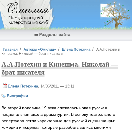
Перейти к основному содержанию
Омилия
Международный
литературный клуб
☰ Разделы сайта
Вы здесь
Главная
Авторы «Омилии»
Елена Потехина
А.А.Потехин и
Кинешма. Николай — брат писателя
А.А.Потехин и Кинешма. Николай —
брат писателя
Елена Потехина
, 14/06/2011 — 13:11
Биографии
Во второй половине 19 века сложилась новая русская
национальная школа драматургии. В основу театрального
репертуара легли характерные для русской сцены жанры:
комедии и «сцены», которые разрабатывались многими