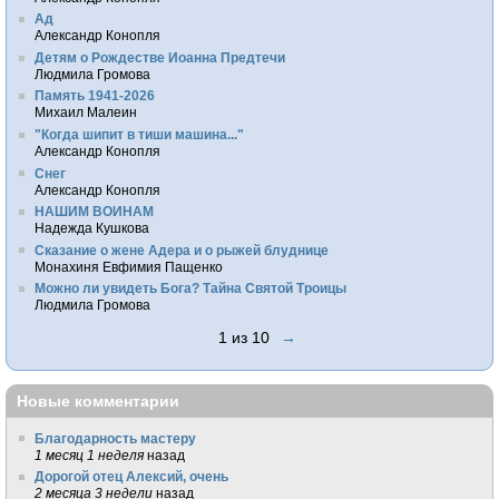
Ад
Александр Конопля
Детям о Рождестве Иоанна Предтечи
Людмила Громова
Память 1941-2026
Михаил Малеин
"Когда шипит в тиши машина..."
Александр Конопля
Снег
Александр Конопля
НАШИМ ВОИНАМ
Надежда Кушкова
Сказание о жене Адера и о рыжей блуднице
Монахиня Евфимия Пащенко
Можно ли увидеть Бога? Тайна Святой Троицы
Людмила Громова
1 из 10
→
Новые комментарии
Благодарность мастеру
1 месяц 1 неделя
назад
Дорогой отец Алексий, очень
2 месяца 3 недели
назад