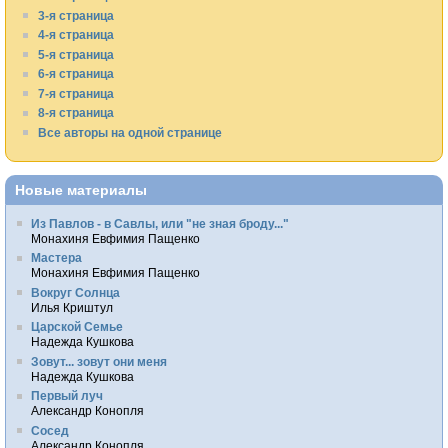
3-я страница
4-я страница
5-я страница
6-я страница
7-я страница
8-я страница
Все авторы на одной странице
Новые материалы
Из Павлов - в Савлы, или "не зная броду..."
Монахиня Евфимия Пащенко
Мастера
Монахиня Евфимия Пащенко
Вокруг Солнца
Илья Криштул
Царской Семье
Надежда Кушкова
Зовут... зовут они меня
Надежда Кушкова
Первый луч
Александр Конопля
Сосед
Александр Конопля