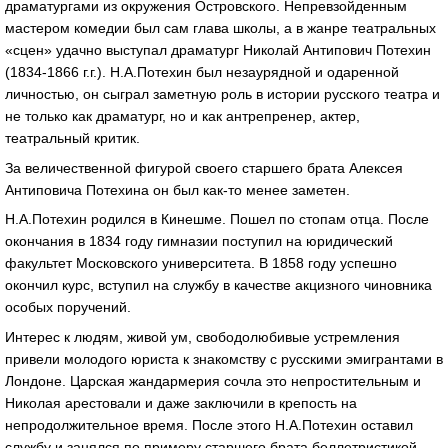
драматургами из окружения Островского. Непревзойденным
мастером комедии был сам глава школы, а в жанре театральных
«сцен» удачно выступал драматург Николай Антипович Потехин
(1834-1866 г.г.). Н.А.Потехин был незаурядной и одаренной
личностью, он сыграл заметную роль в истории русского театра и
не только как драматург, но и как антрепренер, актер,
театральный критик.
За величественной фигурой своего старшего брата Алексея
Антиповича Потехина он был как-то менее заметен.
Н.А.Потехин родился в Кинешме. Пошел по стопам отца. После
окончания в 1834 году гимназии поступил на юридический
факультет Московского университета. В 1858 году успешно
окончил курс, вступил на службу в качестве акцизного чиновника
особых поручений.
Интерес к людям, живой ум, свободолюбивые устремления
привели молодого юриста к знакомству с русскими эмигрантами в
Лондоне. Царская жандармерия сочла это непростительным и
Николая арестовали и даже заключили в крепость на
непродолжительное время. После этого Н.А.Потехин оставил
службу и занялся по примеру старшего брата беллетристикой.