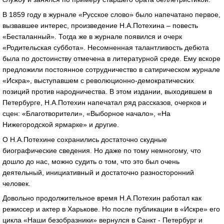
В 1859 году в журнале «Русское слово» было напечатано первое,
вызвавшее интерес, произведение Н.А.Потехина – повесть
«Бесталанный». Тогда же в журнале появился и очерк
«Родительская суббота». Несомненная талантливость дебюта
была по достоинству отмечена в литературной среде. Ему вскоре
предложили постоянное сотрудничество в сатирическом журнале
«Искра», выступавшем с революционно-демократических
позиций против народничества. В этом издании, выходившем в
Петербурге, Н.А.Потехин напечатал ряд рассказов, очерков и
сцен: «Благотворители», «Выборное начало», «На
Нижегородской ярмарке» и другие.
О Н.А.Потехине сохранились достаточно скудные
биографические сведения. Но даже по тому немногому, что
дошло до нас, можно судить о том, что это был очень
деятельный, инициативный и достаточно разносторонний
человек.
Довольно продолжительное время Н.А.Потехин работал как
режиссер и актер в Харькове. Но после публикации в «Искре» его
цикла «Наши безобразники» вернулся в Санкт - Петербург и