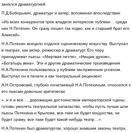
занялся драматургией.
П.Д.Боборыкин, драматург и актер, вспоминал впоследствии:
«Из моих конкурентов трое владели интересом публики… среди
них Н.Потехин. Он сразу пошел так ходко, как и старший брат его
Алексей».
Н.А.Потехин всецело отдался сценическому искусству. Выступал
в театрах, как актер, режиссер и драматург. Его перу
принадлежат пьесы: «Мертвая петля», «Нищие духом»,
«Богатырь века». Эти и другие драматические произведения
Н.А.Потехина пользовались у публики заслуженным успехом.
Выступал он в печати и как театральный рецензент.
А.Н.Островский, глубоко почитаемый Н.А.Потехиным, относился к
его пьесам довольно критически:
«..и я и все…, дорожащие достоинством императорской сцены,
готовы умолять театральное начальство, чтобы пусть лучше шли
пьесы Потехина и Крылова, все-таки не будет кощунства, не
будет сраму, все-таки будет какой-нибудь театр…».
Н.А.Потехин был драматургом, хорошо знавшим законы театра,