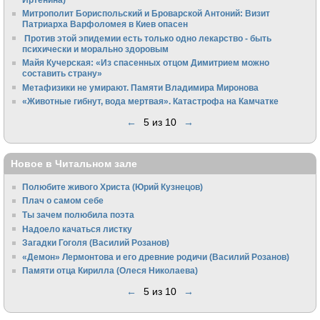
Митрополит Бориспольский и Броварской Антоний: Визит
Патриарха Варфоломея в Киев опасен
Против этой эпидемии есть только одно лекарство - быть
психически и морально здоровым
Майя Кучерская: «Из спасенных отцом Димитрием можно
составить страну»
Метафизики не умирают. Памяти Владимира Миронова
«Животные гибнут, вода мертвая». Катастрофа на Камчатке
←
5 из 10
→
Новое в Читальном зале
Полюбите живого Христа (Юрий Кузнецов)
Плач о самом себе
Ты зачем полюбила поэта
Надоело качаться листку
Загадки Гоголя (Василий Розанов)
«Демон» Лермонтова и его древние родичи (Василий Розанов)
Памяти отца Кирилла (Олеся Николаева)
←
5 из 10
→