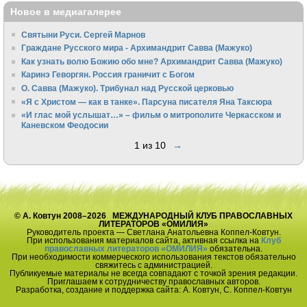
Новое в медиагалерее
Святыни Руси. Сергей Марнов
Граждане Русского мира - Архимандрит Савва (Мажуко)
Как узнать волю Божию обо мне? Архимандрит Савва (Мажуко)
Каринэ Геворгян. Россия граничит с Богом
О. Савва (Мажуко). Трибунал над Русской церковью
«Я с Христом — как в танке». Парсуна писателя Яна Таксюра
«И глас мой услышат…» – фильм о митрополите Черкасском и
Каневском Феодосии
1 из 10
→
© А. Ковтун 2008–2026 МЕЖДУНАРОДНЫЙ КЛУБ ПРАВОСЛАВНЫХ
ЛИТЕРАТОРОВ «ОМИЛИЯ»
Руководитель проекта — Светлана Анатольевна Коппел-Ковтун.
При использования материалов сайта, активная ссылка на
Клуб
православных литераторов «ОМИЛИЯ»
обязательна.
При необходимости коммерческого использования текстов обязательно
свяжитесь с администрацией.
Публикуемые материалы не всегда совпадают с точкой зрения редакции.
Приглашаем к сотрудничеству православных авторов.
Разработка, создание и поддержка сайта: А. Ковтун, С. Коппел-Ковтун