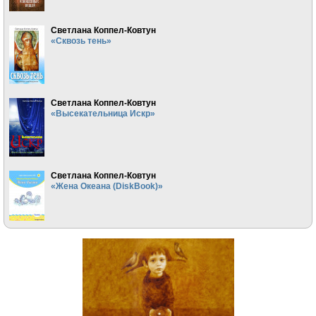
Светлана Коппел-Ковтун
«Сквозь тень»
Светлана Коппел-Ковтун
«Высекательница Искр»
Светлана Коппел-Ковтун
«Жена Океана (DiskBook)»