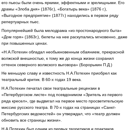
его пьесы были очень яркими, эффектными и зрелищными. Его
драмы «Злоба дня» (1876г.), «Богатырь века» (1876 г.),
«Выгодное предприятие» (1877г.) находились в первом ряду
репертуарных пьес.
Популярнейшей была мелодрама «из простонародного быта»
«Дом горя» (1863г.), билеты на нее раскупались мгновенно, даже
при повышенных ценах.
«Н.А.Потехин обладал необыкновенным обаянием, прекрасной
волжской внешностью, к тому же до конца жизни сохранил
оттенок северного волжского выговора» (Борорыкин П.Д.)
Не меньшую славу и известность Н.А.Потехин приобрел как
театральный критик. В 60-х годах 19 века.
Н.А.Потехин печатал свои театральные рецензии в
«Петербургском листе» под псевдонимом «Зритель из первого
ряда кресел», где выдвигал на первое место просветительскую
миссию русского театра. В 70-х годах на страницах «Санкт-
Петербургских ведомостей» он утверждал, что «театр должен
обновить все страницы жизни».
Н.А.Потехин был одним из первых теоретиков и практиков