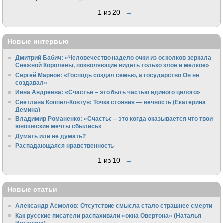
1 из 20
→
Новые интервью
Дмитрий Бабич: «Человечество надело очки из осколков зеркала
Снежной Королевы, позволяющие видеть только злое и мелкое»
Сергей Марнов: «Господь создал семью, а государство Он не
создавал»
Инна Андреева: «Счастье – это быть частью единого целого»
Светлана Коппел-Ковтун: Точка стояния — вечность (Екатерина
Демина)
Владимир Романенко: «Счастье – это когда оказывается что твои
юношеские мечты сбылись»
Думать или не думать?
Распадающаяся нравственность
1 из 10
→
Новые статьи
Александр Асмолов: Отсутствие смысла стало страшнее смерти
Как русские писатели распахивали «окна Овертона» (Наталья
Иртенина)