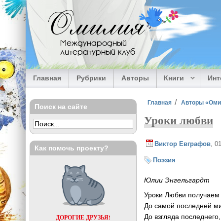
Перейти к основному содержанию
Омилия
Международный
литературный клуб
Главная
Рубрики
Авторы
Книги
Ин
Вы здесь
Главная
Авторы «Ом
Поиск на сайте
Уроки любви
Виктор Евграфов
, 0
Как помочь проекту?
Поэзия
Юлии Энгельгардт
Уроки Любви получаем 
До самой последней ми
До взгляда последнего,
ДОРОГИЕ ДРУЗЬЯ!