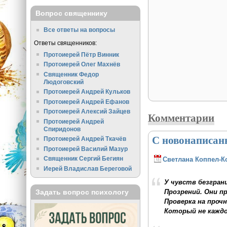
Вопрос священнику
Все ответы на вопросы
Ответы священников:
Протоиерей Пётр Винник
Протоиерей Олег Махнёв
Священник Федор
Людоговский
Протоиерей Андрей Кульков
Протоиерей Андрей Ефанов
Протоиерей Алексий Зайцев
Комментарии
Протоиерей Андрей
Спиридонов
С новонаписан
Протоиерей Андрей Ткачёв
Протоиерей Василий Мазур
Священник Сергий Бегиян
Светлана Коппел-К
Иерей Владислав Береговой
У чувств безгран
Прозрений. Они п
Задать вопрос психологу
Проверка на проч
Который не каждо