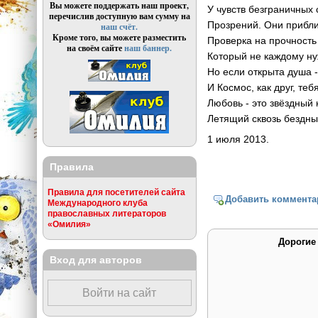
Вы можете поддержать наш проект,
У чувств безграничных
перечислив доступную вам сумму на
Прозрений. Они прибли
наш счёт.
Кроме того, вы можете разместить
Проверка на прочность
на своём сайте
наш баннер.
Который не каждому ну
Но если открыта душа 
И Космос, как друг, теб
Любовь - это звёздный
Летящий сквозь бездны
1 июля 2013.
Правила
Правила для посетителей сайта
Добавить коммента
Международного клуба
православных литераторов
«Омилия»
Дорогие
Вход для авторов
Войти на сайт