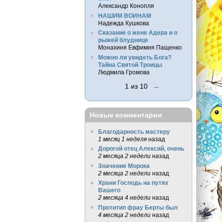
Александр Конопля
НАШИМ ВОИНАМ
Надежда Кушкова
Сказание о жене Адера и о
рыжей блуднице
Монахиня Евфимия Пащенко
Можно ли увидеть Бога?
Тайна Святой Троицы
Людмила Громова
1 из 10
→
Новые комментарии
Благодарность мастеру
1 месяц 1 неделя
назад
Дорогой отец Алексий, очень
2 месяца 2 недели
назад
Значение Морока
2 месяца 2 недели
назад
Храни Господь на путях
Вашего
2 месяца 4 недели
назад
Протитип фрау Берты был
4 месяца 2 недели
назад