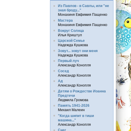
Из Павлов - в Савлы, или "не
зная броду..."
Монахиня Евфимия Пащенко
Мастера
Монахиня Евфимия Пащенко
Вокруг Солнца
Илья Криштул
Царской Семье
Надежда Кушкова
Зовут... зовут они меня
Надежда Кушкова
Первый луч
Александр Конопля
Сосед
Александр Конопля
Ад
Александр Конопля
Детям о Рождестве Иоанна
Предтечи
Людмила Громова
Память 1941-2026
Михаил Малеин
"Когда шипит в тиши
машина..."
Александр Конопля
Снег