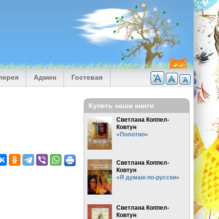
лерея
Админ
Гостевая
Купить наши книги
Светлана Коппел-
Ковтун
«Полотно»
Светлана Коппел-
Ковтун
«Я думаю по-русски»
Светлана Коппел-
Ковтун