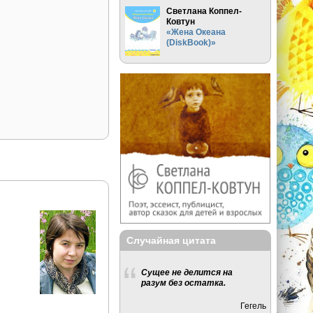
Светлана Коппел-
Ковтун
«Жена Океана
(DiskBook)»
Случайная цитата
Сущее не делится на
разум без остатка.
Гегель