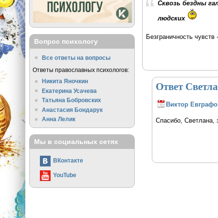
Сквозь бездны га
людских
Безграничность чувств 
Вопрос психологу
Все ответы на вопросы
Ответы православных психологов:
Никита Яночкин
Ответ Светла
Екатерина Усачева
Татьяна Бобровских
Виктор Евграфо
Анастасия Бондарук
Анна Лелик
Спасибо, Светлана, 
Мы в социальных сетях
ВКонтакте
YouTube