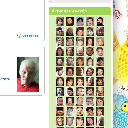
Активисты клуба
ответить
ветить