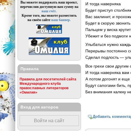
Вы можете поддержать наш проект,
И тогда наверняка
перечислив доступную вам сумму на
Будет приступ столбня
наш счёт.
Кроме того, вы можете разместить
Вас заклинит, и прохож
на своём сайте
наш баннер.
Будет в скорую звонить
Пальцем у виска крутит
Убежит и без подмоги 
Улыбаться нужно кажд
Перерывы постоянно с
Сделал подлость — ул
Все грехи свои другим
Правила
И тогда наверняка вам
А потом догонят и еще
Правила для посетителей сайта
Международного клуба
Будут сапогами бить, п
православных литераторов
Без внимания калеку н
«Омилия»
Вход для авторов
Добавить коммента
Войти на сайт