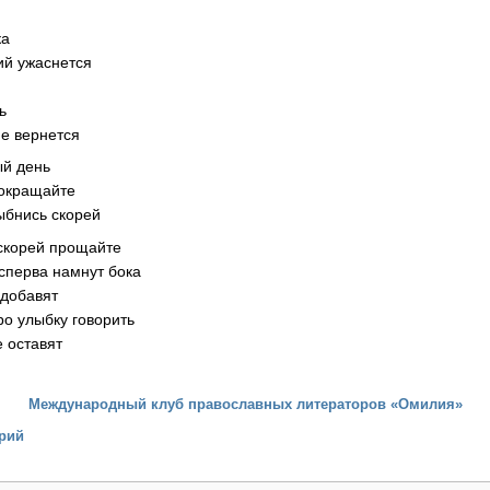
ка
ий ужаснется
ь
не вернется
ый день
окращайте
ыбнись скорей
 скорей прощайте
 сперва намнут бока
 добавят
ро улыбку говорить
е оставят
Международный клуб православных литераторов «Омилия»
рий