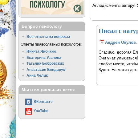
Аплодисменты автору! У
Вопрос психологу
Писал с нат
Все ответы на вопросы
Андрей Окулов
,
Ответы православных психологов:
Никита Яночкин
Спасибо, дорогая Ел
Екатерина Усачева
Они учат улыбаться!
Татьяна Бобровских
слабое место, чтобы
Анастасия Бондарук
будет. На мотив дет
Анна Лелик
Мы в социальных сетях
ВКонтакте
YouTube