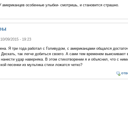
 американцев особенные улыбки- смотришь, и становится страшно.
уры
 10/09/2015 - 19:23
ена. Я три года работал с Голивудом, с американцами общался достаточ
 Дескать, так легче добиться своего. А сами тем временем выискивают
 нанести удар наверняка. В этом стихотворении я и объяснил, что с ним
ской песенки из мультика стихи ложатся четко?
отв