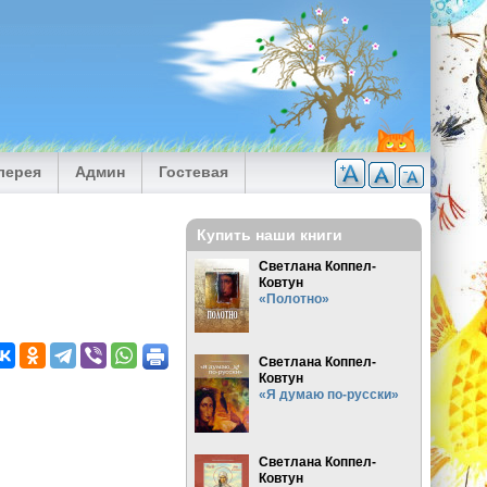
лерея
Админ
Гостевая
Купить наши книги
Светлана Коппел-
Ковтун
«Полотно»
Светлана Коппел-
Ковтун
«Я думаю по-русски»
Светлана Коппел-
Ковтун