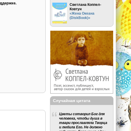
ддержке.
Светлана Коппел-
Ковтун
«Жена Океана
(DiskBook)»
Случайная цитата
Цветы сотворил Бог для
человека, чтобы душа в
твари прославляла Творца
и любила Его. Не должно