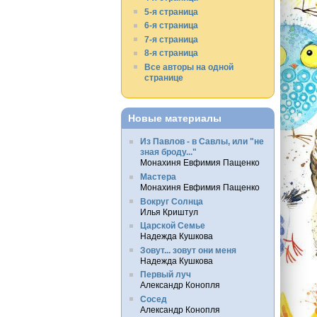
5-я страница
6-я страница
7-я страница
8-я страница
Все авторы на одной
странице
Новые материалы
Из Павлов - в Савлы, или "не
зная броду..."
Монахиня Евфимия Пащенко
Мастера
Монахиня Евфимия Пащенко
Вокруг Солнца
Илья Криштул
Царской Семье
Надежда Кушкова
Зовут... зовут они меня
Надежда Кушкова
Первый луч
Александр Конопля
Сосед
Александр Конопля