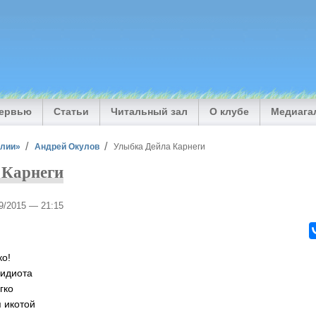
тервью
Статьи
Читальный зал
О клубе
Медиага
илии»
Андрей Окулов
Улыбка Дейла Карнеги
 Карнеги
09/2015 — 21:15
ко!
 идиота
гко
 икотой