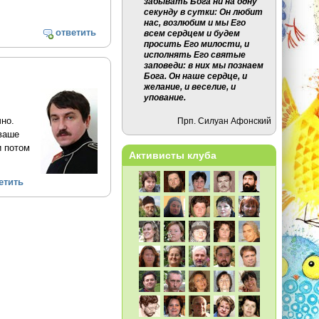
забывать Бога ни на одну
секунду в сутки: Он любит
нас, возлюбим и мы Его
ответить
всем сердцем и будем
просить Его милости, и
исполнять Его святые
заповеди: в них мы познаем
Бога. Он наше сердце, и
желание, и веселие, и
упование.
но.
Прп. Силуан Афонский
 ваше
и потом
Активисты клуба
етить