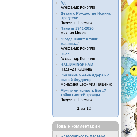
Ад
Александр Конопля
Детям о Рождестве Иоанна
Предтечи
Людмила Громова
Память 1941-2026
Михаил Малеин
"Когда шипит в тиши
машина..."
Александр Конопля
Снег
Александр Конопля
НАШИМ ВОИНАМ
Надежда Кушкова
Сказание о жене Адера и о
рыжей блуднице
Монахиня Евфимия Пащенко
Можно ли увидеть Бога?
Тайна Святой Троицы
Людмила Громова
1 из 10
→
Новые комментарии
Благодарность мастеру