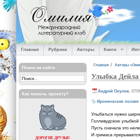
Перейти к основному содержанию
Омилия
Международный
литературный клуб
Главная
Рубрики
Авторы
Книги
Ин
Вы здесь
Главная
Авторы «Ом
Поиск на сайте
Улыбка Дейла
Андрей Окулов
, 07/
Как помочь проекту?
Ироническая поэзия
Улыбаться нужно широ
Голливудскою улыбкой
Пусть сначала это неле
И гримаса прерывается
ДОРОГИЕ ДРУЗЬЯ!