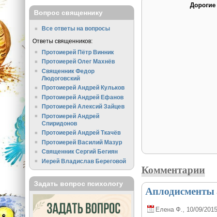
Дорогие
Вопрос священнику
Все ответы на вопросы
Ответы священников:
Протоиерей Пётр Винник
Протоиерей Олег Махнёв
Священник Федор
Людоговский
Протоиерей Андрей Кульков
Протоиерей Андрей Ефанов
Протоиерей Алексий Зайцев
Протоиерей Андрей
Спиридонов
Протоиерей Андрей Ткачёв
Протоиерей Василий Мазур
Священник Сергий Бегиян
Иерей Владислав Береговой
Комментарии
Задать вопрос психологу
Аплодисменты 
Елена Ф.
, 10/09/2015