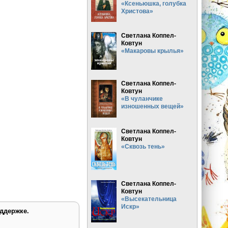
«Ксеньюшка, голубка
Христова»
Светлана Коппел-
Ковтун
«Макаровы крылья»
Светлана Коппел-
Ковтун
«В чуланчике
изношенных вещей»
Светлана Коппел-
Ковтун
«Сквозь тень»
Светлана Коппел-
Ковтун
«Высекательница
Искр»
ддержке.