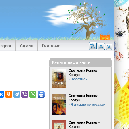
лерея
Админ
Гостевая
Купить наши книги
Светлана Коппел-
Ковтун
«Полотно»
Светлана Коппел-
Ковтун
«Я думаю по-русски»
Светлана Коппел-
Ковтун