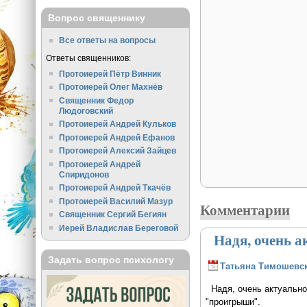
Вопрос священнику
Все ответы на вопросы
Ответы священников:
Протоиерей Пётр Винник
Протоиерей Олег Махнёв
Священник Федор
Людоговский
Протоиерей Андрей Кульков
Протоиерей Андрей Ефанов
Протоиерей Алексий Зайцев
Протоиерей Андрей
Спиридонов
Протоиерей Андрей Ткачёв
Протоиерей Василий Мазур
Комментарии
Священник Сергий Бегиян
Иерей Владислав Береговой
Надя, очень а
Задать вопрос психологу
Татьяна Тимошевс
Надя, очень актуально 
"проигрыши".