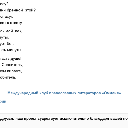
несу?
изни бренной этой?
спасут,
ет к ответу.
ок мой век,
путы.
ет бег:
быть минуты…
пасть душе!
 Спаситель,
ном вираже,
обитель.
Международный клуб православных литераторов «Омилия»
рий
 друзья, наш проект существует исключительно благодаря вашей по