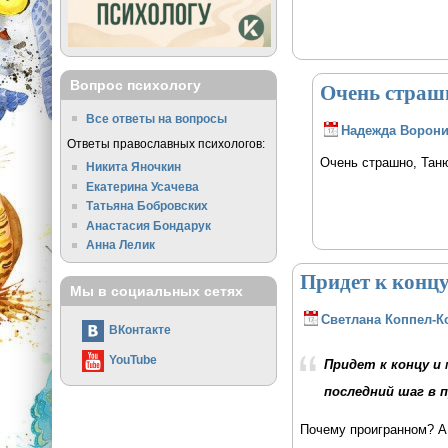
Очень страшн
Вопрос психологу
Все ответы на вопросы
Надежда Ворон
Ответы православных психологов:
Очень страшно, Таню
Никита Яночкин
Екатерина Усачева
Татьяна Бобровских
Анастасия Бондарук
Анна Лелик
Придет к концу
Мы в социальных сетях
Светлана Коппел-К
ВКонтакте
YouTube
Придет к концу и
последний шаг в 
Почему проигранном? А