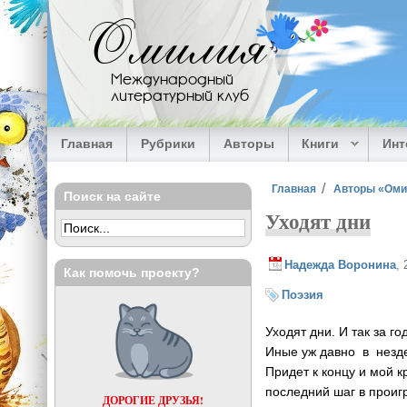
Перейти к основному содержанию
Омилия
Международный
литературный клуб
Главная
Рубрики
Авторы
Книги
Ин
Вы здесь
Главная
Авторы «Ом
Поиск на сайте
Уходят дни
Надежда Воронина
,
Как помочь проекту?
Поэзия
Уходят дни. И так за го
Иные уж давно в незд
Придет к концу и мой к
последний шаг в проиг
ДОРОГИЕ ДРУЗЬЯ!