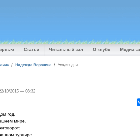
тервью
Статьи
Читальный зал
О клубе
Медиага
илии»
Надежда Воронина
Уходят дни
 22/10/2015 — 08:32
дом год.
ешнем мире.
руговорот:
ранном турнире.