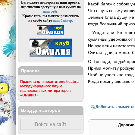
Вы можете поддержать наш проект,
Какой багаж с собою у
перечислив доступную вам сумму на
Что в путь возьму из ж
наш счёт.
Кроме того, вы можете разместить
Земные блага душу не 
на своём сайте
наш баннер.
когда Всевышний призов
…Уходят дни. Уж корот
сумятицы удерживают 
Но времени неистовству
Считает дни, а может 
О, Господи, не дай про
Прими молитву робкую,
Правила
Чтоб не упасть на труд
Когда покину здешнюю 
Правила для посетителей сайта
Международного клуба
православных литераторов
«Омилия»
Добавить коммента
Вход для авторов
Войти на сайт
Дорогие