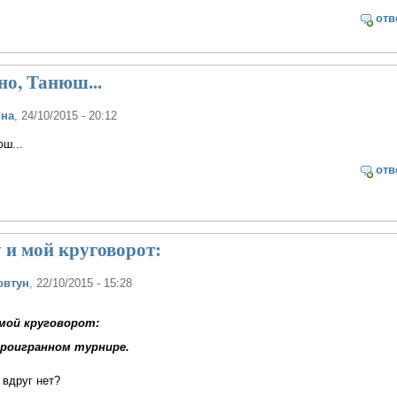
отв
о, Танюш...
ина
, 24/10/2015 - 20:12
ш...
отв
 и мой круговорот:
овтун
, 22/10/2015 - 15:28
 мой круговорот:
проигранном турнире.
 вдруг нет?