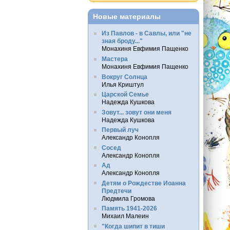
Новые материалы
Из Павлов - в Савлы, или "не
зная броду..."
Монахиня Евфимия Пащенко
Мастера
Монахиня Евфимия Пащенко
Вокруг Солнца
Илья Криштул
Царской Семье
Надежда Кушкова
Зовут... зовут они меня
Надежда Кушкова
Первый луч
Александр Конопля
Сосед
Александр Конопля
Ад
Александр Конопля
Детям о Рождестве Иоанна
Предтечи
Людмила Громова
Память 1941-2026
Михаил Малеин
"Когда шипит в тиши