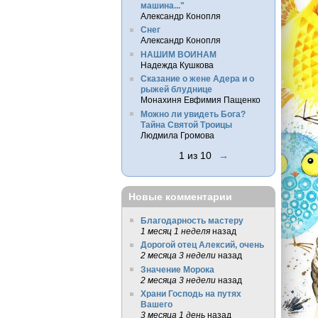
машина..."
Александр Конопля
Снег
Александр Конопля
НАШИМ ВОИНАМ
Надежда Кушкова
Сказание о жене Адера и о
рыжей блуднице
Монахиня Евфимия Пащенко
Можно ли увидеть Бога?
Тайна Святой Троицы
Людмила Громова
1 из 10
→
Новые комментарии
Благодарность мастеру
1 месяц 1 неделя
назад
Дорогой отец Алексий, очень
2 месяца 3 недели
назад
Значение Морока
2 месяца 3 недели
назад
Храни Господь на путях
Вашего
3 месяца 1 день
назад