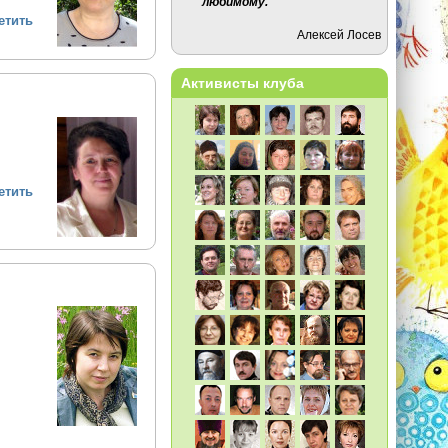
любимому.
етить
Алексей Лосев
Активисты клуба
етить