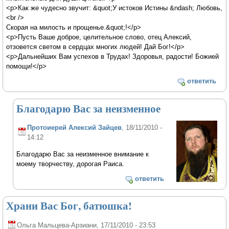
<p>Как же чудесно звучит: &quot;У истоков Истины &ndash; Любовь,
<br />
Скорая на милость и прощенье.&quot;!</p>
<p>Пусть Ваше доброе, целительное слово, отец Алексий,
отзовется светом в сердцах многих людей! Дай Бог!</p>
<p>Дальнейших Вам успехов в Трудах! Здоровья, радости! Божией
помощи!</p>
ответить
Благодарю Вас за неизменное
Протоиерей Алексий Зайцев
, 18/11/2010 -
14:12
Благодарю Вас за неизменное внимание к
моему творчеству, дорогая Раиса.
ответить
Храни Вас Бог, батюшка!
Ольга Мальцева-Арзиани
, 17/11/2010 - 23:53