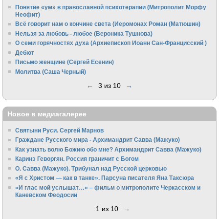
Понятие «ум» в православной психотерапии (Митрополит Морфу
Неофит)
Всё говорит нам о кончине света (Иеромонах Роман (Матюшин)
Нельзя за любовь - любое (Вероника Тушнова)
О семи горячностях духа (Архиепископ Иоанн Сан-Францисский )
Дебют
Письмо женщине (Сергей Есенин)
Молитва (Саша Черный)
←
3 из 10
→
Новое в медиагалерее
Святыни Руси. Сергей Марнов
Граждане Русского мира - Архимандрит Савва (Мажуко)
Как узнать волю Божию обо мне? Архимандрит Савва (Мажуко)
Каринэ Геворгян. Россия граничит с Богом
О. Савва (Мажуко). Трибунал над Русской церковью
«Я с Христом — как в танке». Парсуна писателя Яна Таксюра
«И глас мой услышат…» – фильм о митрополите Черкасском и
Каневском Феодосии
1 из 10
→