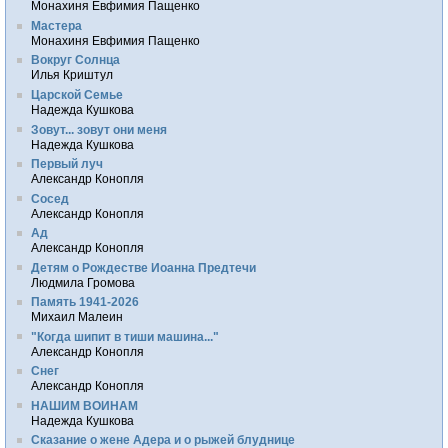
Монахиня Евфимия Пащенко
Мастера
Монахиня Евфимия Пащенко
Вокруг Солнца
Илья Криштул
Царской Семье
Надежда Кушкова
Зовут... зовут они меня
Надежда Кушкова
Первый луч
Александр Конопля
Сосед
Александр Конопля
Ад
Александр Конопля
Детям о Рождестве Иоанна Предтечи
Людмила Громова
Память 1941-2026
Михаил Малеин
"Когда шипит в тиши машина..."
Александр Конопля
Снег
Александр Конопля
НАШИМ ВОИНАМ
Надежда Кушкова
Сказание о жене Адера и о рыжей блуднице