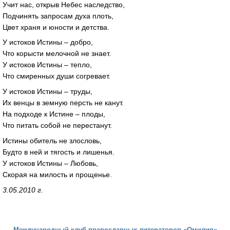
Учит нас, открыв Небес наследство,
Подчинять запросам духа плоть,
Цвет храня и юности и детства.
У истоков Истины – добро,
Что корысти мелочной не знает.
У истоков Истины – тепло,
Что смиренных души согревает.
У истоков Истины – труды,
Их венцы в земную персть не канут.
На подходе к Истине – плоды,
Что питать собой не перестанут.
Истины обитель не злословь,
Будто в ней и тягость и лишенья.
У истоков Истины – Любовь,
Скорая на милость и прощенье.
3.05.2010 г.
Международный клуб православных литераторов «Омилия»