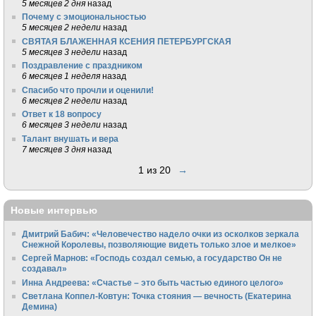
5 месяцев 2 дня
назад
Почему с эмоциональностью
5 месяцев 2 недели
назад
СВЯТАЯ БЛАЖЕННАЯ КСЕНИЯ ПЕТЕРБУРГСКАЯ
5 месяцев 3 недели
назад
Поздравление с праздником
6 месяцев 1 неделя
назад
Спасибо что прочли и оценили!
6 месяцев 2 недели
назад
Ответ к 18 вопросу
6 месяцев 3 недели
назад
Талант внушать и вера
7 месяцев 3 дня
назад
1 из 20
→
Новые интервью
Дмитрий Бабич: «Человечество надело очки из осколков зеркала
Снежной Королевы, позволяющие видеть только злое и мелкое»
Сергей Марнов: «Господь создал семью, а государство Он не
создавал»
Инна Андреева: «Счастье – это быть частью единого целого»
Светлана Коппел-Ковтун: Точка стояния — вечность (Екатерина
Демина)