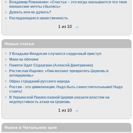
Владимир Романенко: «Счастье – это когда оказывается что твои
юношеские мечты сбылись»
Думать или не думать?
Распадающаяся нравственность
1 из 10
→
Новые статьи
У Владыки Феодосия случился сердечный приступ
Маки на обочине
Памяти Эдит Сёдергран (Алексей Дмитриенко)
Ростислав Ищенко: «Они желают превратить Церковь в
антицерковь»
Образ страданий русского народа
Россия - это цивилизация. Надо быть самостоятельными! Надо
стоять!
В Украинской Православной Церкви указали властям на
недопустимость атаки на Церковь
1 из 10
→
Новое в Читальном зале