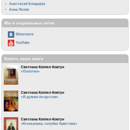
Анастасия Бондарук
Анна Лелик
Мы в социальных сетях
ВКонтакте
YouTube
Купить наши книги
Светлана Коппел-Ковтун
«Полотно»
Светлана Коппел-Ковтун
«Я думаю по-русски»
Светлана Коппел-Ковтун
«Ксеньюшка, голубка Христова»