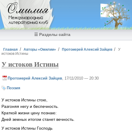
Перейти к основному содержанию
Омилия
Международный
литературный клуб
☰ Разделы сайта
Вы здесь
Главная
Авторы «Омилии»
Протоиерей Алексий Зайцев
У
истоков Истины
У истоков Истины
Протоиерей Алексий Зайцев
, 17/11/2010 — 20:30
Поэзия
У истоков Истины стою,
Разгоняя негу и беспечность.
Краткой жизни цену познаю:
Дней земных итогом станет вечность.
У истоков Истины Господь