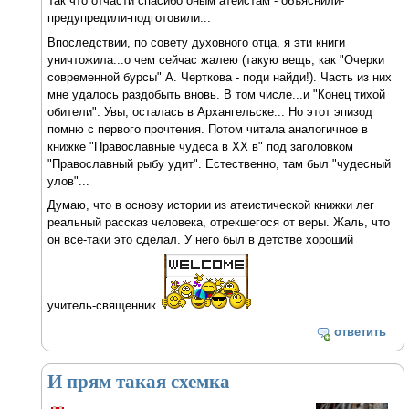
Так что отчасти спасибо оным атеистам - объяснили-
предупредили-подготовили...
Впоследствии, по совету духовного отца, я эти книги
уничтожила...о чем сейчас жалею (такую вещь, как "Очерки
современной бурсы" А. Черткова - поди найди!). Часть из них
мне удалось раздобыть вновь. В том числе...и "Конец тихой
обители". Увы, осталась в Архангельске... Но этот эпизод
помню с первого прочтения. Потом читала аналогичное в
книжке "Православные чудеса в ХХ в" под заголовком
"Православный рыбу удит". Естественно, там был "чудесный
улов"...
Думаю, что в основу истории из атеистической книжки лег
реальный рассказ человека, отрекшегося от веры. Жаль, что
он все-таки это сделал. У него был в детстве хороший
учитель-священник.
ответить
И прям такая схемка