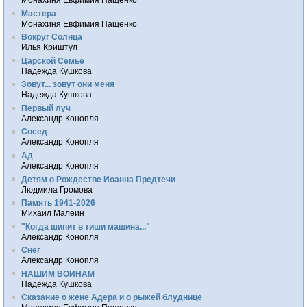
Мастера
Монахиня Евфимия Пащенко
Вокруг Солнца
Илья Криштул
Царской Семье
Надежда Кушкова
Зовут... зовут они меня
Надежда Кушкова
Первый луч
Александр Конопля
Сосед
Александр Конопля
Ад
Александр Конопля
Детям о Рождестве Иоанна Предтечи
Людмила Громова
Память 1941-2026
Михаил Малеин
"Когда шипит в тиши машина..."
Александр Конопля
Снег
Александр Конопля
НАШИМ ВОИНАМ
Надежда Кушкова
Сказание о жене Адера и о рыжей блуднице