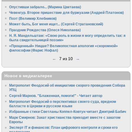
Опустивши забрало... (Марина Цветаева)
Чевенгур. Второе пришествие для буржуазии (Андрей Платонов)
Поэт (Велимир Хлебников)
Может быть, Бог меня ищет... (Сергей Стратановский)
Праздник Рождества (Олеся Николаева)
Н. Я. Мандельштам: «Свою pоль в жизни я могу опpеделить так: я
была свидетельницей поэзии»
«Прощенный» Ницше? Великопостная апология «скоромной»
философии (Фарис Нофал)
←
7 из 10
→
Новое в медиагалерее
Митрополит Феодосий об инициативе скорого проведения Собора
УПЦ
Сергей Марнов. "Блаженная, помоги!" - Читает автор
Митрополит Феодосий о перспективах своего суда, вредном
балласте в Церкви и русском языке
Избранные стихи Светланы Коппел-Ковтун читает Дмитрий Бабич
Марк Смирнов: Закат христианства приходит вместе с закатом
Европы
Эксперт IT и финансов: План цифрового контроля и сроки его
реализации