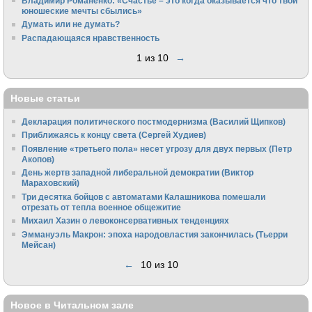
Владимир Романенко: «Счастье – это когда оказывается что твои
юношеские мечты сбылись»
Думать или не думать?
Распадающаяся нравственность
1 из 10
→
Новые статьи
Декларация политического постмодернизма (Василий Щипков)
Приближаясь к концу света (Сергей Худиев)
Появление «третьего пола» несет угрозу для двух первых (Петр
Акопов)
День жертв западной либеральной демократии (Виктор
Мараховский)
Три десятка бойцов с автоматами Калашникова помешали
отрезать от тепла военное общежитие
Михаил Хазин о левоконсервативных тенденциях
Эммануэль Макрон: эпоха народовластия закончилась (Тьерри
Мейсан)
←
10 из 10
Новое в Читальном зале