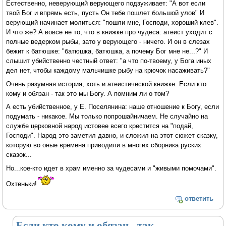
Естественно, неверующий верующего подзуживает: "А вот если
твой Бог и впрямь есть, пусть Он тебе пошлет большой улов" И
верующий начинает молиться: "пошли мне, Господи, хороший клев".
И что же? А вовсе не то, что в книжке про чудеса: атеист уходит с
полные ведерком рыбы, зато у верующего - ничего. И он в слезах
бежит к батюшке: "батюшка, батюшка, а почему Бог мне не...?" И
слышит убийственно честный ответ: "а что по-твоему, у Бога иных
дел нет, чтобы каждому мальчишке рыбу на крючок насаживать?"
Очень разумная история, хоть и атеистической книжке. Если кто
кому и обязан - так это мы Богу. А помним ли о том?
А есть убийственное, у Е. Поселянина: наше отношение к Богу, если
подумать - никакое. Мы только попрошайничаем. Не случайно на
службе церковной народ истовее всего крестится на "подай,
Господи". Народ это заметил давно, и сложил на этот сюжет сказку,
которую во оные времена приводили в многих сборника руских
сказок...
Но...кое-кто идет в храм именно за чудесами и "живыми помочами".
Охтеньки!
ответить
Если кто кому и обязан - так