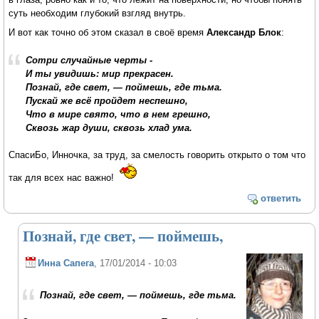
суть необходим глубокий взгляд внутрь.
И вот как точно об этом сказал в своё время
Александр Блок
:
Сотри случайные черты -
И ты увидишь: мир прекрасен.
Познай, где свет, — поймешь, где тьма.
Пускай же всё пройдет неспешно,
Что в мире свято, что в нем грешно,
Сквозь жар души, сквозь хлад ума.
СпасиБо, Инночка, за труд, за смелость говорить открыто о том что
так для всех нас важно!
ответить
Познай, где свет, — поймешь,
Инна Сапега
, 17/01/2014 - 10:03
Познай, где свет, — поймешь, где тьма.