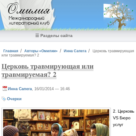
Перейти к основному содержанию
Омилия
Международный
литературный клуб
☰ Разделы сайта
Вы здесь
Главная
Авторы «Омилии»
Инна Сапега
Церковь травмирующая
или травмируемая? 2
Церковь травмирующая или
травмируемая? 2
Инна Сапега
, 16/01/2014 — 16:46
Очерки
2. Церковь
VS Бюро
услуг