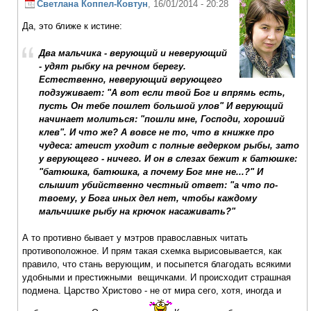
Светлана Коппел-Ковтун
, 16/01/2014 - 20:28
Да, это ближе к истине:
Два мальчика - верующий и неверующий
- удят рыбку на речном берегу.
Естественно, неверующий верующего
подзуживает: "А вот если твой Бог и впрямь есть,
пусть Он тебе пошлет большой улов" И верующий
начинает молиться: "пошли мне, Господи, хороший
клев". И что же? А вовсе не то, что в книжке про
чудеса: атеист уходит с полные ведерком рыбы, зато
у верующего - ничего. И он в слезах бежит к батюшке:
"батюшка, батюшка, а почему Бог мне не...?" И
слышит убийственно честный ответ: "а что по-
твоему, у Бога иных дел нет, чтобы каждому
мальчишке рыбу на крючок насаживать?"
А то противно бывает у мэтров православных читать
противоположное. И прям такая схемка вырисовывается, как
правило, что стань верующим, и посыпется благодать всякими
удобными и престижными вещичками. И происходит страшная
подмена. Царство Христово - не от мира сего, хотя, иногда и