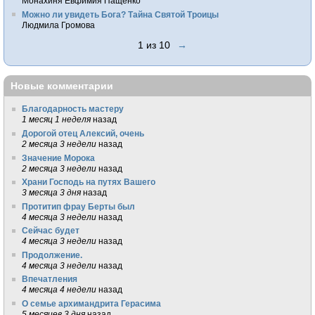
Монахиня Евфимия Пащенко
Можно ли увидеть Бога? Тайна Святой Троицы
Людмила Громова
1 из 10
→
Новые комментарии
Благодарность мастеру
1 месяц 1 неделя
назад
Дорогой отец Алексий, очень
2 месяца 3 недели
назад
Значение Морока
2 месяца 3 недели
назад
Храни Господь на путях Вашего
3 месяца 3 дня
назад
Протитип фрау Берты был
4 месяца 3 недели
назад
Сейчас будет
4 месяца 3 недели
назад
Продолжение.
4 месяца 3 недели
назад
Впечатления
4 месяца 4 недели
назад
О семье архимандрита Герасима
5 месяцев 3 дня
назад