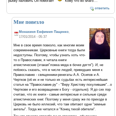
рыбку наловить Он помогает
Кому что во благо....
ответить
Мне повезло
Монахиня Евфимия Пащенко
,
17/01/2014 - 05:37
Мне в свое время повезло, как многим моим
современникам. Церковные книги тогда были
недоступны. Поэтому, чтобы узнать хоть что-
то о Православии, я читала книги
атеистические (этакая"ложка меда в бочке дегтя"). И, не
побоюсь сказать, что в числе людей, приведших меня к
Православию - священники-ренегаты А.А. Осипов и А.
Чертков (об их и не только их судьбах есть интереснейшая
статья на "Православие.ру" - "Веру Христову похулившие"...о
Черткове и его возвращении к Богу - отдельно). Я до сих пор
считаю, что их книги - самые интересные и сильные среди
атеистических книг. Поэтому у меня сразу же по приходе в
Церковь не было иллюзий, что там обитают одни "земные
ангелы". Тогда же читался и "Конец тихой обители".