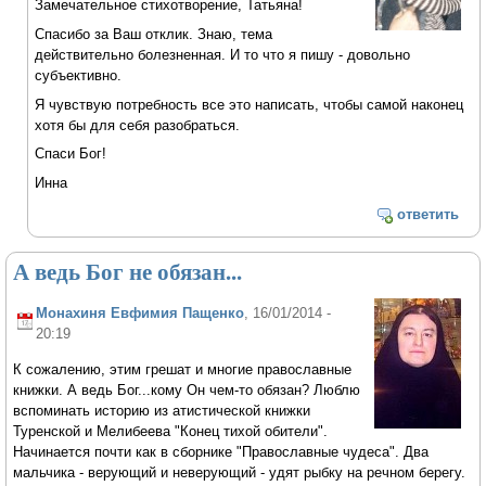
Замечательное стихотворение, Татьяна!
Спасибо за Ваш отклик. Знаю, тема
действительно болезненная. И то что я пишу - довольно
субъективно.
Я чувствую потребность все это написать, чтобы самой наконец
хотя бы для себя разобраться.
Спаси Бог!
Инна
ответить
А ведь Бог не обязан...
Монахиня Евфимия Пащенко
, 16/01/2014 -
20:19
К сожалению, этим грешат и многие православные
книжки. А ведь Бог...кому Он чем-то обязан? Люблю
вспоминать историю из атистической книжки
Туренской и Мелибеева "Конец тихой обители".
Начинается почти как в сборнике "Православные чудеса". Два
мальчика - верующий и неверующий - удят рыбку на речном берегу.