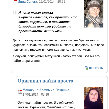
Инна Сапега
, 16/01/2014 - 20:33
И прям такая схемка
вырисовывается, как правило, что
стань верующим, и посыпится
благодать всякими удобными и
престижными вещичками.
Да, я тоже удивляюсь, сейчас снова пошел бум на книги о
чудесах, о каких-то невозможных благах, получаемых в вере.
причем эта идеология идет как извне, так и изнутри.
а случай, описуемый Матушкой - замечателен. Вот бы его
найти в оригинале.
ответить
Оригинал найти просто
Монахиня Евфимия Пащенко
,
17/01/2014 - 05:18
Оригинал найти просто. В этой самой
книжке. Туренская, Мелибеев - "Конец