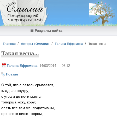
Перейти к основному содержанию
Омилия
Международный
литературный клуб
☰ Разделы сайта
Вы здесь
Главная
Авторы «Омилии»
Галина Ефремова
Такая весна...
Такая весна...
Галина Ефремова
, 14/03/2014 — 06:12
Поэзия
О той, что с петель срывается,
хладная поутру,
с утра и до ночи мается,
топорща кожу, кору;
опять все тем же, податливым,
при свете пишет пером,