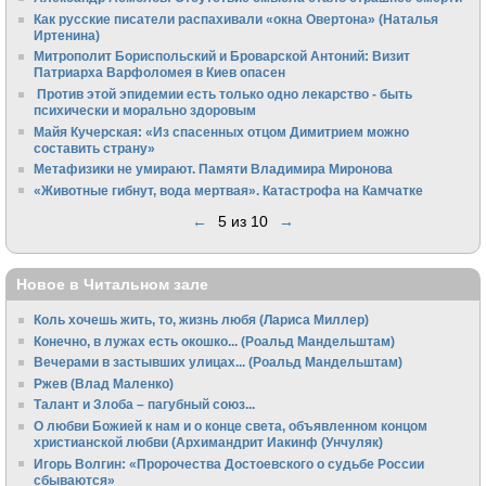
Как русские писатели распахивали «окна Овертона» (Наталья
Иртенина)
Митрополит Бориспольский и Броварской Антоний: Визит
Патриарха Варфоломея в Киев опасен
Против этой эпидемии есть только одно лекарство - быть
психически и морально здоровым
Майя Кучерская: «Из спасенных отцом Димитрием можно
составить страну»
Метафизики не умирают. Памяти Владимира Миронова
«Животные гибнут, вода мертвая». Катастрофа на Камчатке
←
5 из 10
→
Новое в Читальном зале
Коль хочешь жить, то, жизнь любя (Лариса Миллер)
Конечно, в лужах есть окошко... (Роальд Мандельштам)
Вечерами в застывших улицах... (Роальд Мандельштам)
Ржев (Влад Маленко)
Талант и Злоба – пагубный союз...
О любви Божией к нам и о конце света, объявленном концом
христианской любви (Архимандрит Иакинф (Унчуляк)
Игорь Волгин: «Пророчества Достоевского о судьбе России
сбываются»