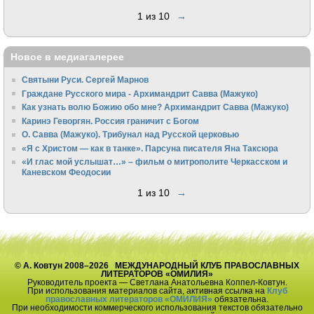
1 из 10
→
Новое в медиагалерее
Святыни Руси. Сергей Марнов
Граждане Русского мира - Архимандрит Савва (Мажуко)
Как узнать волю Божию обо мне? Архимандрит Савва (Мажуко)
Каринэ Геворгян. Россия граничит с Богом
О. Савва (Мажуко). Трибунал над Русской церковью
«Я с Христом — как в танке». Парсуна писателя Яна Таксюра
«И глас мой услышат…» – фильм о митрополите Черкасском и
Каневском Феодосии
1 из 10
→
© А. Ковтун 2008–2026 МЕЖДУНАРОДНЫЙ КЛУБ ПРАВОСЛАВНЫХ
ЛИТЕРАТОРОВ «ОМИЛИЯ»
Руководитель проекта — Светлана Анатольевна Коппел-Ковтун.
При использования материалов сайта, активная ссылка на
Клуб
православных литераторов «ОМИЛИЯ»
обязательна.
При необходимости коммерческого использования текстов обязательно