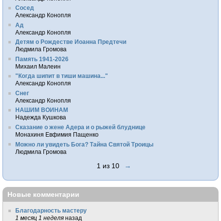
Сосед
Александр Конопля
Ад
Александр Конопля
Детям о Рождестве Иоанна Предтечи
Людмила Громова
Память 1941-2026
Михаил Малеин
"Когда шипит в тиши машина..."
Александр Конопля
Снег
Александр Конопля
НАШИМ ВОИНАМ
Надежда Кушкова
Сказание о жене Адера и о рыжей блуднице
Монахиня Евфимия Пащенко
Можно ли увидеть Бога? Тайна Святой Троицы
Людмила Громова
1 из 10
→
Новые комментарии
Благодарность мастеру
1 месяц 1 неделя
назад