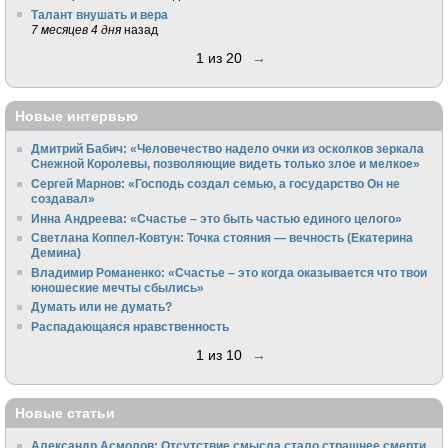
Талант внушать и вера
7 месяцев 4 дня
назад
1 из 20
→
Новые интервью
Дмитрий Бабич: «Человечество надело очки из осколков зеркала
Снежной Королевы, позволяющие видеть только злое и мелкое»
Сергей Марнов: «Господь создал семью, а государство Он не
создавал»
Инна Андреева: «Счастье – это быть частью единого целого»
Светлана Коппел-Ковтун: Точка стояния — вечность (Екатерина
Демина)
Владимир Романенко: «Счастье – это когда оказывается что твои
юношеские мечты сбылись»
Думать или не думать?
Распадающаяся нравственность
1 из 10
→
Новые статьи
Александр Асмолов: Отсутствие смысла стало страшнее смерти