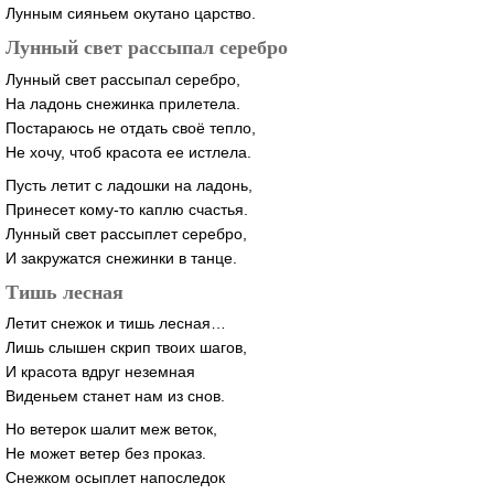
Лунным сияньем окутано царство.
Лунный свет рассыпал серебро
Лунный свет рассыпал серебро,
На ладонь снежинка прилетела.
Постараюсь не отдать своё тепло,
Не хочу, чтоб красота ее истлела.
Пусть летит с ладошки на ладонь,
Принесет кому-то каплю счастья.
Лунный свет рассыплет серебро,
И закружатся снежинки в танце.
Тишь лесная
Летит снежок и тишь лесная…
Лишь слышен скрип твоих шагов,
И красота вдруг неземная
Виденьем станет нам из снов.
Но ветерок шалит меж веток,
Не может ветер без проказ.
Снежком осыплет напоследок