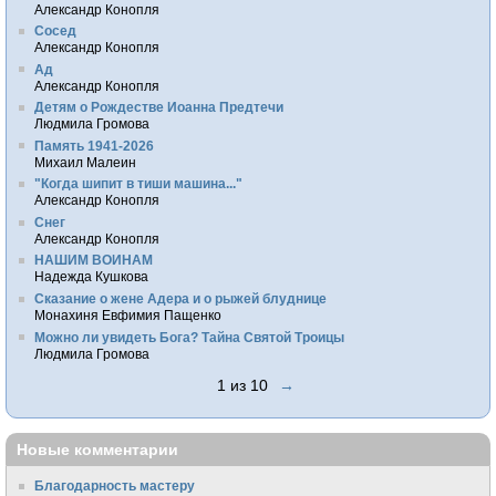
Александр Конопля
Сосед
Александр Конопля
Ад
Александр Конопля
Детям о Рождестве Иоанна Предтечи
Людмила Громова
Память 1941-2026
Михаил Малеин
"Когда шипит в тиши машина..."
Александр Конопля
Снег
Александр Конопля
НАШИМ ВОИНАМ
Надежда Кушкова
Сказание о жене Адера и о рыжей блуднице
Монахиня Евфимия Пащенко
Можно ли увидеть Бога? Тайна Святой Троицы
Людмила Громова
1 из 10
→
Новые комментарии
Благодарность мастеру