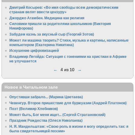
Дмитрий Косырев: «Во имя свободы всем демократическим
странам велят ввести цензуру»
Джорджо Агамбен. Медицина как религия
Силовики пришли за родителями школьников (Виктория
Никифорова)
Забудем казнь за вкусный сыр (Георгий Зотов)
Может ли машина творить? Стихи, музыка и картины, написанные
компьютером (Екатерина Никитина)
Искушение цифровизацией
Владимир Легойда: Ситуация с гонениями на христиан в Африке
не улучшается
←
4 из 10
→
Новое в Читальном зале
Опустивши забрало... (Марина Цветаева)
Чевенгур. Второе пришествие для буржуазии (Андрей Платонов)
Поэт (Велимир Хлебников)
Может быть, Бог меня ищет... (Сергей Стратановский)
Праздник Рождества (Олеся Николаева)
Н. Я. Мандельштам: «Свою pоль в жизни я могу опpеделить так: я
была свидетельницей поэзии»