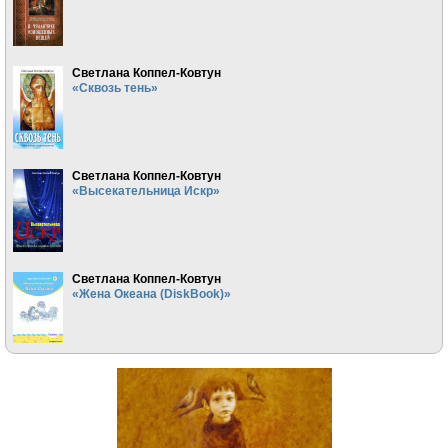
Светлана Коппел-Ковтун
«Сквозь тень»
Светлана Коппел-Ковтун
«Высекательница Искр»
Светлана Коппел-Ковтун
«Жена Океана (DiskBook)»