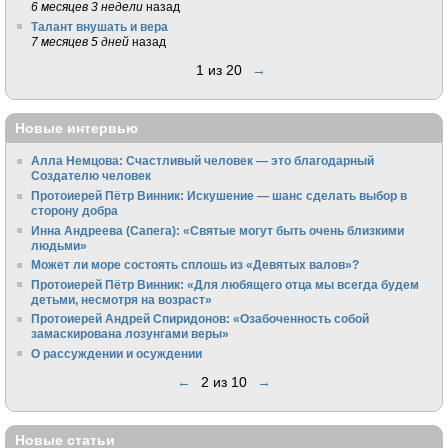
6 месяцев 3 недели
назад
Талант внушать и вера
7 месяцев 5 дней
назад
1 из 20
→
Новые интервью
Алла Немцова: Счастливый человек — это благодарный
Создателю человек
Протоиерей Пётр Винник: Искушение — шанс сделать выбор в
сторону добра
Инна Андреева (Сапега): «Святые могут быть очень близкими
людьми»
Может ли море состоять сплошь из «Девятых валов»?
Протоиерей Пётр Винник: «Для любящего отца мы всегда будем
детьми, несмотря на возраст»
Протоиерей Андрей Спиридонов: «Озабоченность собой
замаскирована лозунгами веры»
О рассуждении и осуждении
←
2 из 10
→
Новые статьи