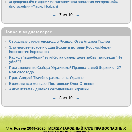
«Прощенный» Ницше? Великопостная апология «скоромной»
философии (Фарис Нофал)
←
7 из 10
→
Новое в медиагалерее
Страшные уроки геноцида в Руанде. Отец Андрей Ткачёв
Зло человеческое и суды Божьи в истории России. Иерей
Константин Корепанов
Раскол "вдребезги" или Кто на самом деле забыл заповедь "Не
убий"?
Постановление Собора Украинской Православной Церкви от 27
мая 2022 года
Прот. Андрей Ткачёв о расколе на Украине
Времени всё меньше. Протоиерей Олег Стеняев
Антисистема - диагноз сегодняшней Украины
←
5 из 10
→
© А. Ковтун 2008–2026 МЕЖДУНАРОДНЫЙ КЛУБ ПРАВОСЛАВНЫХ
ЛИТЕРАТОРОВ «ОМИЛИЯ»