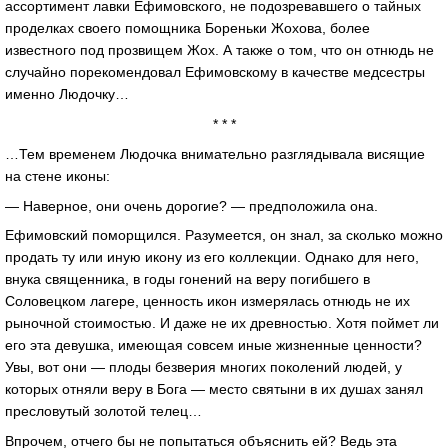
ассортимент лавки Ефимовского, не подозревавшего о тайных
проделках своего помощника Бореньки Жохова, более
известного под прозвищем Жох. А также о том, что он отнюдь не
случайно порекомендовал Ефимовскому в качестве медсестры
именно Людочку…
* * *
…Тем временем Людочка внимательно разглядывала висящие
на стене иконы:
— Наверное, они очень дорогие? — предположила она.
Ефимовский поморщился. Разумеется, он знал, за сколько можно
продать ту или иную икону из его коллекции. Однако для него,
внука священника, в годы гонений на веру погибшего в
Соловецком лагере, ценность икон измерялась отнюдь не их
рыночной стоимостью. И даже не их древностью. Хотя поймет ли
его эта девушка, имеющая совсем иные жизненные ценности?
Увы, вот они — плоды безверия многих поколений людей, у
которых отняли веру в Бога — место святыни в их душах занял
пресловутый золотой телец…
Впрочем, отчего бы не попытаться объяснить ей? Ведь эта