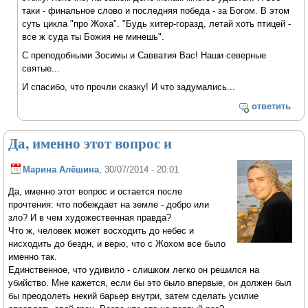
таки - финальное слово и последняя победа - за Богом. В этом
суть цикла "про Жоха". "Будь хитер-горазд, летай хоть птицей -
все ж суда ты Божия не минешь".
С преподобными Зосимы и Савватия Вас! Наши северные
святые...
И спасибо, что прочли сказку! И что задумались...
ответить
Да, именно этот вопрос и
Марина Алёшина
, 30/07/2014 - 20:01
Да, именно этот вопрос и остается после
прочтения: что побеждает на земле - добро или
зло? И в чем художественная правда?
Что ж, человек может восходить до небес и
нисходить до бездн, и верю, что с Жохом все было
именно так.
Единственное, что удивило - слишком легко он решился на
убийство. Мне кажется, если бы это было впервые, он должен был
бы преодолеть некий барьер внутри, затем сделать усилие