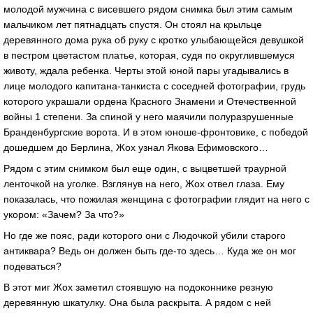
молодой мужчина с висевшего рядом снимка был этим самым
мальчиком лет пятнадцать спустя. Он стоял на крыльце
деревянного дома рука об руку с кротко улыбающейся девушкой
в пестром цветастом платье, которая, судя по округлившемуся
животу, ждала ребенка. Черты этой юной пары угадывались в
лице молодого капитана-танкиста с соседней фотографии, грудь
которого украшали ордена Красного Знамени и Отечественной
войны 1 степени. За спиной у него маячили полуразрушенные
Бранденбургские ворота. И в этом юноше-фронтовике, с победой
дошедшем до Берлина, Жох узнал Якова Ефимовского…
Рядом с этим снимком был еще один, с выцветшей траурной
ленточкой на уголке. Взглянув на него, Жох отвел глаза. Ему
показалась, что пожилая женщина с фотографии глядит на него с
укором: «Зачем? За что?»
Но где же пояс, ради которого они с Людочкой убили старого
антиквара? Ведь он должен быть где-то здесь… Куда же он мог
подеваться?
В этот миг Жох заметил стоявшую на подоконнике резную
деревянную шкатулку. Она была раскрыта. А рядом с ней