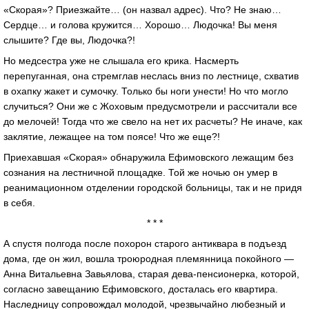
«Скорая»? Приезжайте… (он назвал адрес). Что? Не знаю…
Сердце… и голова кружится… Хорошо… Людочка! Вы меня
слышите? Где вы, Людочка?!
Но медсестра уже не слышала его крика. Насмерть
перепуганная, она стремглав неслась вниз по лестнице, схватив
в охапку жакет и сумочку. Только бы ноги унести! Но что могло
случиться? Они же с Жоховым предусмотрели и рассчитали все
до мелочей! Тогда что же свело на нет их расчеты? Не иначе, как
заклятие, лежащее на том поясе! Что же еще?!
Приехавшая «Скорая» обнаружила Ефимовского лежащим без
сознания на лестничной площадке. Той же ночью он умер в
реанимационном отделении городской больницы, так и не придя
в себя.
* * *
А спустя полгода после похорон старого антиквара в подъезд
дома, где он жил, вошла троюродная племянница покойного —
Анна Витальевна Завьялова, старая дева-пенсионерка, которой,
согласно завещанию Ефимовского, досталась его квартира.
Наследницу сопровождал молодой, чрезвычайно любезный и