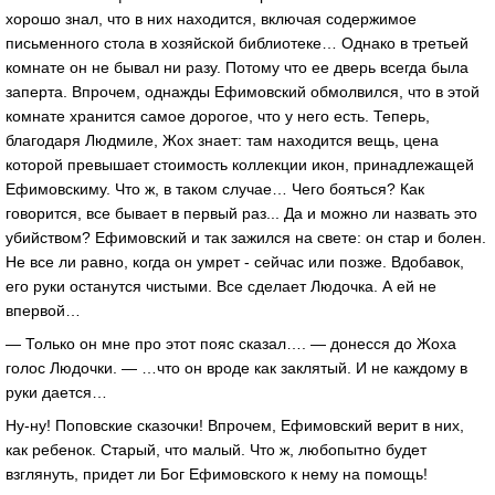
хорошо знал, что в них находится, включая содержимое
письменного стола в хозяйской библиотеке… Однако в третьей
комнате он не бывал ни разу. Потому что ее дверь всегда была
заперта. Впрочем, однажды Ефимовский обмолвился, что в этой
комнате хранится самое дорогое, что у него есть. Теперь,
благодаря Людмиле, Жох знает: там находится вещь, цена
которой превышает стоимость коллекции икон, принадлежащей
Ефимовскиму. Что ж, в таком случае… Чего бояться? Как
говорится, все бывает в первый раз... Да и можно ли назвать это
убийством? Ефимовский и так зажился на свете: он стар и болен.
Не все ли равно, когда он умрет - сейчас или позже. Вдобавок,
его руки останутся чистыми. Все сделает Людочка. А ей не
впервой…
— Только он мне про этот пояс сказал…. — донесся до Жоха
голос Людочки. — …что он вроде как заклятый. И не каждому в
руки дается…
Ну-ну! Поповские сказочки! Впрочем, Ефимовский верит в них,
как ребенок. Старый, что малый. Что ж, любопытно будет
взглянуть, придет ли Бог Ефимовского к нему на помощь!