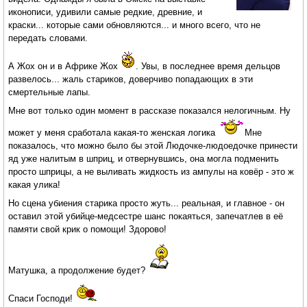
иконописи, удивили самые редкие, древние, и
краски... которые сами обновляются... и много всего, что не
передать словами.
А Жох он и в Африке Жох
. Увы, в последнее время дельцов
развелось... жаль стариков, доверчиво попадающих в эти
смертельные лапы.
Мне вот только один момент в рассказе показался нелогичным. Ну
может у меня сработала какая-то женская логика
Мне
показалось, что можно было бы этой Людочке-людоедочке принести
яд уже налитым в шприц, и отвернувшись, она могла подменить
просто шприцы, а не выливать жидкость из ампулы на ковёр - это ж
какая улика!
Но сцена убиения старика просто жуть... реальная, и главное - он
оставил этой убийце-медсестре шанс покаяться, запечатлев в её
памяти свой крик о помощи! Здорово!
Матушка, а продолжение будет?
Спаси Господи!