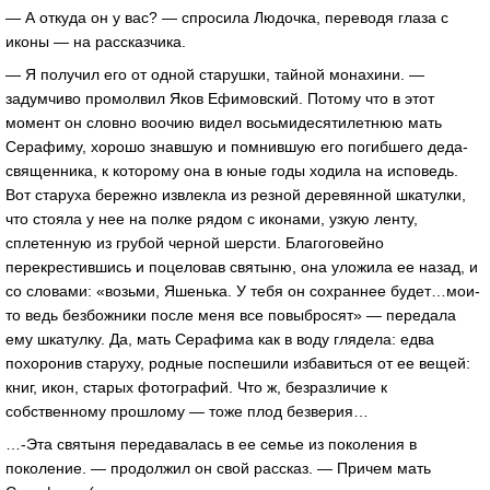
— А откуда он у вас? — спросила Людочка, переводя глаза с
иконы — на рассказчика.
— Я получил его от одной старушки, тайной монахини. —
задумчиво промолвил Яков Ефимовский. Потому что в этот
момент он словно воочию видел восьмидесятилетнюю мать
Серафиму, хорошо знавшую и помнившую его погибшего деда-
священника, к которому она в юные годы ходила на исповедь.
Вот старуха бережно извлекла из резной деревянной шкатулки,
что стояла у нее на полке рядом с иконами, узкую ленту,
сплетенную из грубой черной шерсти. Благоговейно
перекрестившись и поцеловав святыню, она уложила ее назад, и
со словами: «возьми, Яшенька. У тебя он сохраннее будет…мои-
то ведь безбожники после меня все повыбросят» — передала
ему шкатулку. Да, мать Серафима как в воду глядела: едва
похоронив старуху, родные поспешили избавиться от ее вещей:
книг, икон, старых фотографий. Что ж, безразличие к
собственному прошлому — тоже плод безверия…
…-Эта святыня передавалась в ее семье из поколения в
поколение. — продолжил он свой рассказ. — Причем мать