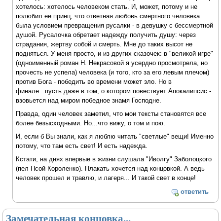
хотелось: хотелось человеком стать. И, может, потому и не
полюбил ее принц, что ответная любовь смертного человека
была условием превращения русалки - в девушку с бессмертной
душой. Русалочка обретает надежду получить душу: через
страдания, жертву собой и смерть. Мне до таких высот не
подняться. У меня просто, и из других сказочек: в "великой игре"
(одноименный роман Н. Некрасовой я усердно просмотрела, но
прочесть не успела) человека (и того, кто за его левым плечом)
против Бога - победить во времени может зло. Но в
финале...пусть даже в том, о котором повествует Апокалипсис -
взовьется над миром победное знамя Господне.
Правда, один человек заметил, что мои тексты становятся все
более безысходными. Но...что вижу, о том и пою.
И, если б Вы знали, как я люблю читать "светлые" вещи! Именно
потому, что там есть свет! И есть надежда.
Кстати, на днях впервые в жизни слушала "Иволгу" Заболоцкого
(пел Псой Короленко). Плакать хочется над концовкой. А ведь
человек прошел и травлю, и лагеря... И такой свет в конце!
ответить
Замечательная концовка...