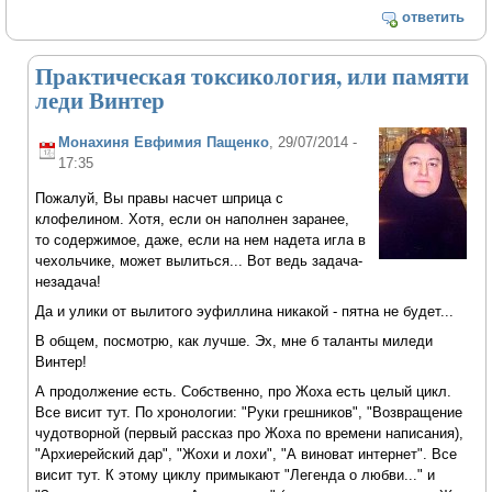
ответить
Практическая токсикология, или памяти
леди Винтер
Монахиня Евфимия Пащенко
, 29/07/2014 -
17:35
Пожалуй, Вы правы насчет шприца с
клофелином. Хотя, если он наполнен заранее,
то содержимое, даже, если на нем надета игла в
чехольчике, может вылиться... Вот ведь задача-
незадача!
Да и улики от вылитого эуфиллина никакой - пятна не будет...
В общем, посмотрю, как лучше. Эх, мне б таланты миледи
Винтер!
А продолжение есть. Собственно, про Жоха есть целый цикл.
Все висит тут. По хронологии: "Руки грешников", "Возвращение
чудотворной (первый рассказ про Жоха по времени написания),
"Архиерейский дар", "Жохи и лохи", "А виноват интернет". Все
висит тут. К этому циклу примыкают "Легенда о любви..." и