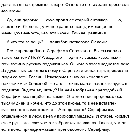
девушка явно стремится к вере. Оттого-то ее так заинтересовали
его иконы…
— Да, они дорогие. — сухо произнес старый антиквар. — Но,
знаете ли, Людочка, у меня хранится вещь, имеющая не
меньшую ценность, чем эти иконы. Точнее, реликвия.
— А что это за вещь? — полюбопытствовала Людочка.
— Пояс преподобного Серафима Саровского. Вы слыхали о
таком святом? Нет? А ведь это — один из самых известных и
почитаемых русских подвижников. Он жил в восемнадцатом веке.
За духовным советом к нему в Саровский монастырь приезжали
люди со всей России. Некоторых из них он исцелил от
неизлечимых болезней. Но это — лишь малая часть его чудес и
подвигов. Видите эту икону? На ней изображен преподобный
Серафим, молящийся на камне. Это моление продолжалось
тысячу дней и ночей. Что до этой иконы, то в нее вставлен
кусочек того самого камня… А когда святой Серафим жил
отшельником в лесу, к нему приходил медведь. И старец кормил
его с рук…это тоже часто изображали на иконах. Так вот, у меня
есть пояс, принадлежавший преподобному Серафиму.