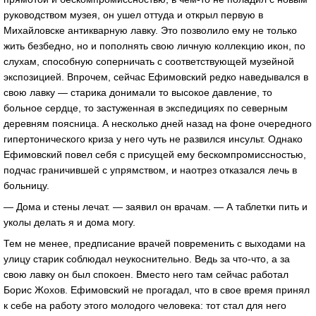
руководством музея, он ушел оттуда и открыл первую в
Михайловске антикварную лавку. Это позволило ему не только
жить безбедно, но и пополнять свою личную коллекцию икон, по
слухам, способную соперничать с соответствующей музейной
экспозицией. Впрочем, сейчас Ефимовский редко наведывался в
свою лавку — старика донимали то высокое давление, то
больное сердце, то застуженная в экспедициях по северным
деревням поясница. А несколько дней назад на фоне очередного
гипертонического криза у него чуть не развился инсульт. Однако
Ефимовский повел себя с присущей ему бескомпромиссностью,
подчас граничившей с упрямством, и наотрез отказался лечь в
больницу.
— Дома и стены лечат. — заявил он врачам. — А таблетки пить и
уколы делать я и дома могу.
Тем не менее, предписание врачей повременить с выходами на
улицу старик соблюдал неукоснительно. Ведь за что-что, а за
свою лавку он был спокоен. Вместо него там сейчас работал
Борис Жохов. Ефимовский не прогадал, что в свое время принял
к себе на работу этого молодого человека: тот стал для него