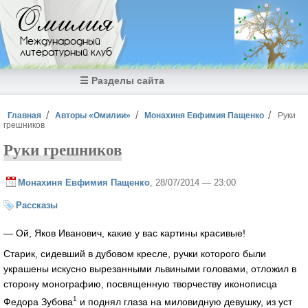
Перейти к основному содержанию
Омилия
Международный
литературный клуб
☰ Разделы сайта
Вы здесь
Главная
Авторы «Омилии»
Монахиня Евфимия Пащенко
Руки
грешников
Руки грешников
Монахиня Евфимия Пащенко
, 28/07/2014 — 23:00
Рассказы
— Ой, Яков Иванович, какие у вас картины красивые!
Старик, сидевший в дубовом кресле, ручки которого были
украшены искусно вырезанными львиными головами, отложил в
сторону монографию, посвященную творчеству иконописца
1
Федора Зубова
и поднял глаза на миловидную девушку, из уст