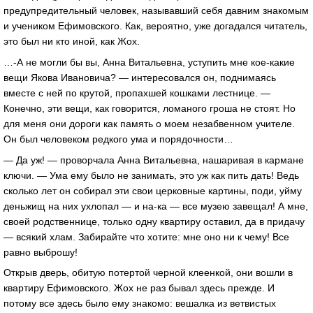
предупредительный человек, называвший себя давним знакомым
и учеником Ефимовского. Как, вероятно, уже догадался читатель,
это был ни кто иной, как Жох.
…-А не могли бы вы, Анна Витальевна, уступить мне кое-какие
вещи Якова Ивановича? — интересовался он, поднимаясь
вместе с ней по крутой, пропахшей кошками лестнице. —
Конечно, эти вещи, как говорится, ломаного гроша не стоят. Но
для меня они дороги как память о моем незабвенном учителе.
Он был человеком редкого ума и порядочности…
— Да уж! — проворчала Анна Витальевна, нашаривая в кармане
ключи. — Ума ему было не занимать, это уж как пить дать! Ведь
сколько лет он собирал эти свои церковные картины, поди, уйму
деньжищ на них ухлопал — и на-ка — все музею завещал! А мне,
своей родственнице, только одну квартиру оставил, да в придачу
— всякий хлам. Забирайте что хотите: мне оно ни к чему! Все
равно выброшу!
Открыв дверь, обитую потертой черной клеенкой, они вошли в
квартиру Ефимовского. Жох не раз бывал здесь прежде. И
потому все здесь было ему знакомо: вешалка из ветвистых