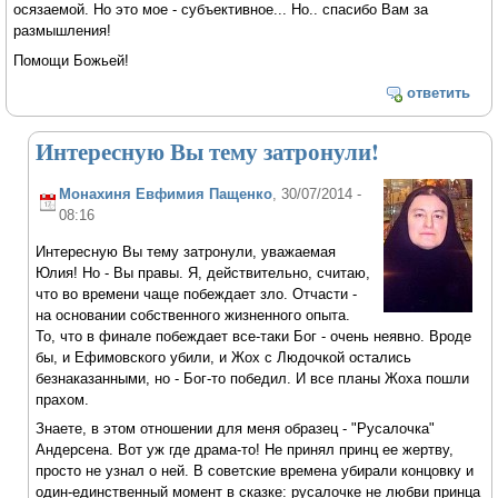
осязаемой. Но это мое - субъективное... Но.. спасибо Вам за
размышления!
Помощи Божьей!
ответить
Интересную Вы тему затронули!
Монахиня Евфимия Пащенко
, 30/07/2014 -
08:16
Интересную Вы тему затронули, уважаемая
Юлия! Но - Вы правы. Я, действительно, считаю,
что во времени чаще побеждает зло. Отчасти -
на основании собственного жизненного опыта.
То, что в финале побеждает все-таки Бог - очень неявно. Вроде
бы, и Ефимовского убили, и Жох с Людочкой остались
безнаказанными, но - Бог-то победил. И все планы Жоха пошли
прахом.
Знаете, в этом отношении для меня образец - "Русалочка"
Андерсена. Вот уж где драма-то! Не принял принц ее жертву,
просто не узнал о ней. В советские времена убирали концовку и
один-единственный момент в сказке: русалочке не любви принца