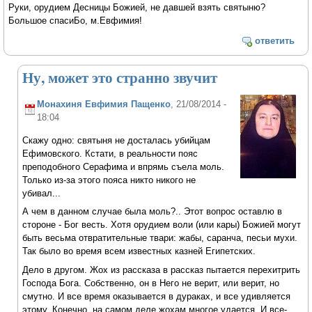
Руки, орудием Десницы Божией, не давшей взять святыню?
Большое спасиБо, м.Евфимия!
ответить
Ну, может это странно звучит
Монахиня Евфимия Пащенко
, 21/08/2014 -
18:04
Скажу одно: святыня не досталась убийцам
Ефимовского. Кстати, в реальности пояс
преподобного Серафима и впрямь съела моль.
Только из-за этого пояса никто никого не
убивал...
А чем в данном случае была моль?.. Этот вопрос оставлю в
стороне - Бог весть. Хотя орудием воли (или кары) Божией могут
быть весьма отвратительные твари: жабы, саранча, песьи мухи.
Так было во время всем известных казней Египетских.
Дело в другом. Жох из рассказа в рассказ пытается перехитрить
Господа Бога. Собственно, он в Него не верит, или верит, но
смутно. И все время оказывается в дураках, и все удивляется
этому. Конечно, на самом деле жохам многое удается. И все-