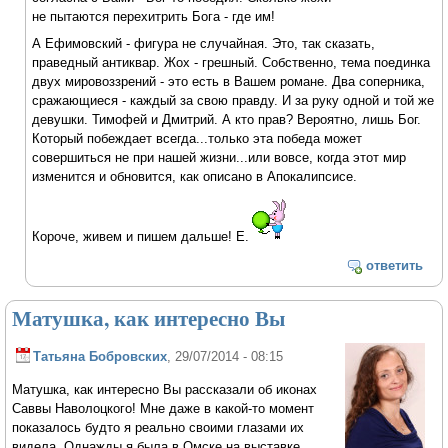
не пытаются перехитрить Бога - где им!
А Ефимовский - фигура не случайная. Это, так сказать,
праведный антиквар. Жох - грешный. Собственно, тема поединка
двух мировоззрений - это есть в Вашем романе. Два соперника,
сражающиеся - каждый за свою правду. И за руку одной и той же
девушки. Тимофей и Дмитрий. А кто прав? Вероятно, лишь Бог.
Который побеждает всегда...только эта победа может
совершиться не при нашей жизни...или вовсе, когда этот мир
изменится и обновится, как описано в Апокалипсисе.
Короче, живем и пишем дальше! Е.
ответить
Матушка, как интересно Вы
Татьяна Бобровских
, 29/07/2014 - 08:15
Матушка, как интересно Вы рассказали об иконах
Саввы Наволоцкого! Мне даже в какой-то момент
показалось будто я реально своими глазами их
видела. Однажды я была в Омске на выставке