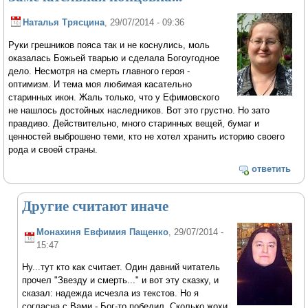
Наталья Трясцина
, 29/07/2014 - 09:36
Руки грешников пояса так и не коснулись, моль
оказалась Божьей тварью и сделала Богоугодное
дело. Несмотря на смерть главного героя -
оптимизм. И тема моя любимая касательно
старинных икон. Жаль только, что у Ефимовского
не нашлось достойных наследников. Вот это грустно. Но зато
правдиво. Действительно, много старинных вещей, бумаг и
ценностей выброшено теми, кто не хотел хранить историю своего
рода и своей страны.
ответить
Другие считают иначе
Монахиня Евфимия Пащенко
, 29/07/2014 -
15:47
Ну...тут кто как считает. Один давний читатель
прочел "Звезду и смерть..." и вот эту сказку, и
сказал: надежда исчезла из текстов. Но я
согласна с Вами - Бог-то победил. Сколько жохи