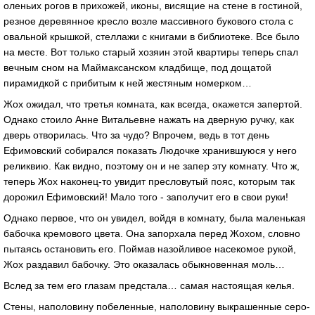
оленьих рогов в прихожей, иконы, висящие на стене в гостиной,
резное деревянное кресло возле массивного букового стола с
овальной крышкой, стеллажи с книгами в библиотеке. Все было
на месте. Вот только старый хозяин этой квартиры теперь спал
вечным сном на Маймаксанском кладбище, под дощатой
пирамидкой с прибитым к ней жестяным номерком…
Жох ожидал, что третья комната, как всегда, окажется запертой.
Однако стоило Анне Витальевне нажать на дверную ручку, как
дверь отворилась. Что за чудо? Впрочем, ведь в тот день
Ефимовский собирался показать Людочке хранившуюся у него
реликвию. Как видно, поэтому он и не запер эту комнату. Что ж,
теперь Жох наконец-то увидит пресловутый пояс, которым так
дорожил Ефимовский! Мало того - заполучит его в свои руки!
Однако первое, что он увидел, войдя в комнату, была маленькая
бабочка кремового цвета. Она запорхала перед Жохом, словно
пытаясь остановить его. Поймав назойливое насекомое рукой,
Жох раздавил бабочку. Это оказалась обыкновенная моль…
Вслед за тем его глазам предстала… самая настоящая келья.
Стены, наполовину побеленные, наполовину выкрашенные серо-