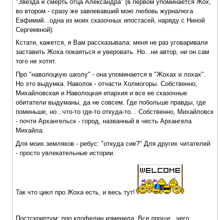
"Звезда и смерть отца Александра" (в первом упоминается Жох,
во втором - сразу же завоевавший мою любовь журналюга
Евфимий...одна из моих сказочных ипостасей, наряду с Ниной
Сергеевной).
Кстати, кажется, я Вам рассказывала: меня не раз уговаривали
заставить Жоха покаяться и уверовать. Но...ни автор, ни он сам
того не хотят.
Про "наволоцкую школу" - она упоминается в "Жохах и лохах".
Но это выдумка. Наволок - отчасти Холмогоры. Собственно,
Михайловская и Наволоцкая епархия и все ее сказочные
обитатели выдуманы, да не совсем. Где побольше правды, где
поменьше, но...что-то где-то откуда-то... Собственно, Михайловск
- почти Архангельск - город, названный в честь Архангела
Михайла.
Для моих земляков - ребус: "откуда сие?" Для других читателей
- просто увлекательные истории.
Так что цикл про Жоха есть, и весь тут!
Постскриптум: про клофелин изменила. Все проще...чего