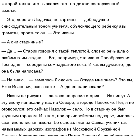
которой только что вырвался этот по-детски восторженный
возглас:
— Это, дорогая Людочка, не картины. — добродушно-
снисходительным тоном учителя, объясняющего ребенку азы
грамоты, произнес он. — Это иконы.
— А они старинные?
— Да… — Старик говорил с такой теплотой, словно речь шла о
любимых им людях. — Вот, например, эта икона Преображения
Господня — середины семнадцатого века. И как вы думаете, где
она была написана?
— Не знаю… — замялась Людочка. — Откуда мне знать? Это вы,
Яков Иванович, все знаете… А где ее нарисовали?
— Иконы не рисуют. — ласково поправил старик. — Их пишут. А
эту икону написали у нас на Севере, в городе Наволоке. Нет, я не
оговорился: это сейчас Наволок — село. Но в старину он был
крупным городом. И в нем, при архиерейском подворье, имелась
своя иконописная школа. Ее основал монах Савва, ученик так
называемых царских изографов из Московской Оружейной
Палаты. К сожалению, когда при Петре Первом была образована