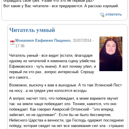
оправдать свой грех. Разве что это не первый раз?
Вот какие у Вас читатели - все придираются. А рассказ хороший.
ответить
Читатель умный
Монахиня Евфимия Пащенко
, 31/07/2014 -
17:36
Читатель умный - все видит (кстати, благодаря
одному из читателей я изменила сцену убийства
Ефимовского - чуть иначе). А вот почему убил, и
первый ли это раз...вопрос интересный. Спрошу
его самого...
Возможно, выскочу к вам в выходные. А то там Успенский Пост
на носу...а на грядке уже колосятся всходы.
А вопрос насчет того, что побеждает, в моем варианте звучит
так: на земле чаще побеждает зло. Точнее, кажется, что оно
побеждает. Как говорил Амвросий Оптинский - "зло вперед
забегает, но не одолевает". Если бы не было бессмертия,
Небесного Царства и вечности, где Господь одержит последнюю
победу, которая сведет на нет все завоевания сил зла - страшно