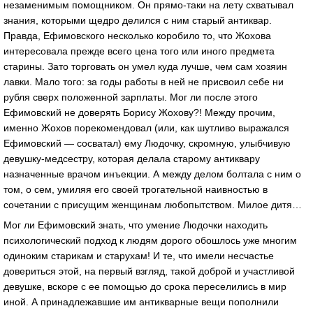
незаменимым помощником. Он прямо-таки на лету схватывал
знания, которыми щедро делился с ним старый антиквар.
Правда, Ефимовского несколько коробило то, что Жохова
интересовала прежде всего цена того или иного предмета
старины. Зато торговать он умел куда лучше, чем сам хозяин
лавки. Мало того: за годы работы в ней не присвоил себе ни
рубля сверх положенной зарплаты. Мог ли после этого
Ефимовский не доверять Борису Жохову?! Между прочим,
именно Жохов порекомендовал (или, как шутливо выражался
Ефимовский — сосватал) ему Людочку, скромную, улыбчивую
девушку-медсестру, которая делала старому антиквару
назначенные врачом инъекции. А между делом болтала с ним о
том, о сем, умиляя его своей трогательной наивностью в
сочетании с присущим женщинам любопытством. Милое дитя…
Мог ли Ефимовский знать, что умение Людочки находить
психологический подход к людям дорого обошлось уже многим
одиноким старикам и старухам! И те, что имели несчастье
довериться этой, на первый взгляд, такой доброй и участливой
девушке, вскоре с ее помощью до срока переселились в мир
иной. А принадлежавшие им антикварные вещи пополнили