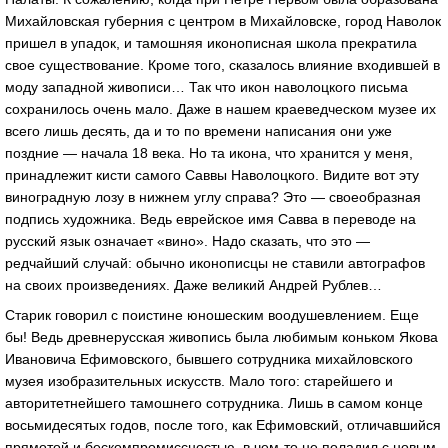
Михайловская губерния с центром в Михайловске, город Наволок
пришел в упадок, и тамошняя иконописная школа прекратила
свое существование. Кроме того, сказалось влияние входившей в
моду западной живописи… Так что икон наволоцкого письма
сохранилось очень мало. Даже в нашем краеведческом музее их
всего лишь десять, да и то по времени написания они уже
поздние — начала 18 века. Но та икона, что хранится у меня,
принадлежит кисти самого Саввы Наволоцкого. Видите вот эту
виноградную лозу в нижнем углу справа? Это — своеобразная
подпись художника. Ведь еврейское имя Савва в переводе на
русский язык означает «вино». Надо сказать, что это —
редчайший случай: обычно иконописцы не ставили автографов
на своих произведениях. Даже великий Андрей Рублев…
Старик говорил с поистине юношеским воодушевлением. Еще
бы! Ведь древнерусская живопись была любимым коньком Якова
Ивановича Ефимовского, бывшего сотрудника михайловского
музея изобразительных искусств. Мало того: старейшего и
авторитетнейшего тамошнего сотрудника. Лишь в самом конце
восьмидесятых годов, после того, как Ефимовский, отличавшийся
прямотой и бескомпромиссностью, в чем-то не поладил с новым