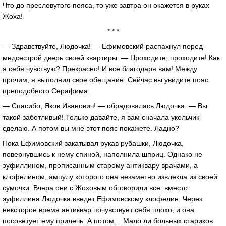
Что до пресловутого пояса, то уже завтра он окажется в руках
Жоха!
* * *
— Здравствуйте, Людочка! — Ефимовский распахнул перед
медсестрой дверь своей квартиры. — Проходите, проходите! Как
я себя чувствую? Прекрасно! И все благодаря вам! Между
прочим, я выполнил свое обещание. Сейчас вы увидите пояс
преподобного Серафима.
— Спасибо, Яков Иванович! — обрадовалась Людочка. — Вы
такой заботливый! Только давайте, я вам сначала укольчик
сделаю. А потом вы мне этот пояс покажете. Ладно?
Пока Ефимовский закатывал рукав рубашки, Людочка,
повернувшись к нему спиной, наполнила шприц. Однако не
эуфиллином, прописанным старому антиквару врачами, а
клофелином, ампулу которого она незаметно извлекла из своей
сумочки. Вчера они с Жоховым обговорили все: вместо
эуфиллина Людочка введет Ефимовскому клофелин. Через
некоторое время антиквар почувствует себя плохо, и она
посоветует ему прилечь. А потом… Мало ли больных стариков