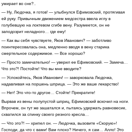
умирает во сне?..
— Ну, Людочка, я готов! — улыбнулся Ефимовский, протягивая
ей руку. Привычным движением медсестра ввела иглу в
голубевшую на локтевом сгибе вену. Разумеется, он не
заподозрит неладного… где ему!
— Как вы себя чувствуете, Яков Иванович? — заботливо
поинтересовалась она, медленно вводя в вену старика
смертельное содержимое. — Все хорошо?
— Просто замечательно! — уверил ее Ефимовский. — Замеча…
Что это?! Постойте! Что вы мне вводите?
— Успокойтесь, Яков Иванович! — заворковала Людочка,
надавливая на поршень шприца. — Это же ваше лекарство!
— Нет! Это что-то другое… Стойте! Прекратите!
Вырвав из вены полупустой шприц, Ефимовский вскочил на ноги.
Впрочем, он тут же зашатался и, пытаясь удержать равновесие,
схватился за спинку своего резного кресла…
— Что это?! — хрипел он. — Людочка, вызовите «Скорую»!
Господи, да что с вами! Вам плохо? Ничего, я сам… Алло! Это