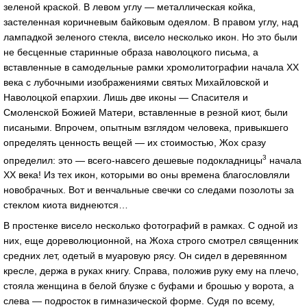
зеленой краской. В левом углу — металлическая койка,
застеленная коричневым байковым одеялом. В правом углу, над
лампадкой зеленого стекла, висело несколько икон. Но это были
не бесценные старинные образа наволоцкого письма, а
вставленные в самодельные рамки хромолитографии начала ХХ
века с лубочными изображениями святых Михайловской и
Наволоцкой епархии. Лишь две иконы — Спасителя и
Смоленской Божией Матери, вставленные в резной киот, были
писаными. Впрочем, опытным взглядом человека, привыкшего
определять ценность вещей — их стоимостью, Жох сразу
3
определил: это — всего-навсего дешевые подокладницы
начала
ХХ века! Из тех икон, которыми во оны времена благословляли
новобрачных. Вот и венчальные свечки со следами позолоты за
стеклом киота виднеются…
В простенке висело несколько фотографий в рамках. С одной из
них, еще дореволюционной, на Жоха строго смотрел священник
средних лет, одетый в муаровую рясу. Он сидел в деревянном
кресле, держа в руках книгу. Справа, положив руку ему на плечо,
стояла женщина в белой блузке с буфами и брошью у ворота, а
слева — подросток в гимназической форме. Судя по всему,