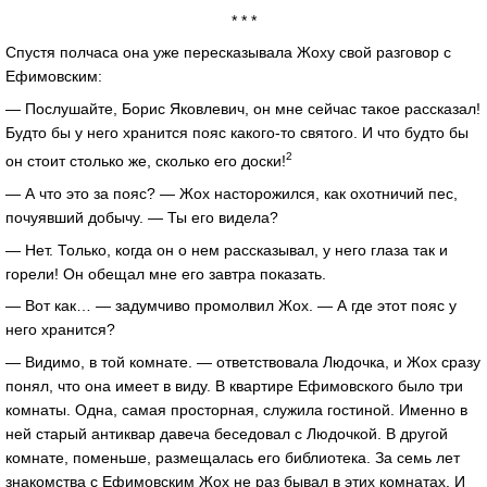
* * *
Спустя полчаса она уже пересказывала Жоху свой разговор с
Ефимовским:
— Послушайте, Борис Яковлевич, он мне сейчас такое рассказал!
Будто бы у него хранится пояс какого-то святого. И что будто бы
2
он стоит столько же, сколько его доски!
— А что это за пояс? — Жох насторожился, как охотничий пес,
почуявший добычу. — Ты его видела?
— Нет. Только, когда он о нем рассказывал, у него глаза так и
горели! Он обещал мне его завтра показать.
— Вот как… — задумчиво промолвил Жох. — А где этот пояс у
него хранится?
— Видимо, в той комнате. — ответствовала Людочка, и Жох сразу
понял, что она имеет в виду. В квартире Ефимовского было три
комнаты. Одна, самая просторная, служила гостиной. Именно в
ней старый антиквар давеча беседовал с Людочкой. В другой
комнате, поменьше, размещалась его библиотека. За семь лет
знакомства с Ефимовским Жох не раз бывал в этих комнатах. И