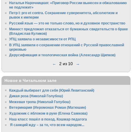
Наталья Нарочницкая: «Приговор России вынесен и обжалованию
не подлежит»
Петр I: pro et contra. Сохранение суверенитета, абсолютизм и
рывок к империи
Русский язык — это не только слово, но и духовное пространство
Минюст предложил отказаться от бумажных свидетельств о браке
(Владислав Куликов)
УПЦ заявила о независимости от РПЦ
В УПЦ заявили о сохранении отношений с Русской православной
церковью
Дерусификация и теологическая война (Александр Щипков)
←
2 из 10
→
Новое в Читальном зале
Каждый выбирает для себя (Юрий Левитанский)
Дикая роза (Николай Голубош)
Межевая тропа (Николай Голубош)
Ветеринария (Иеромонах Роман (Матюшин)
Художник с яблоком в руке (Елена Самкова)
Наш класс пошёл в поход. Кошмар педагога
Я санкций жду – за то, что всем народом...