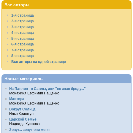
Все авторы
1-я страница
2-я страница
3-я страница
4-я страница
5-я страница
6-я страница
7-я страница
8-я страница
Все авторы на одной странице
Новые материалы
Из Павлов - в Савлы, или "не зная броду..."
Монахиня Евфимия Пащенко
Мастера
Монахиня Евфимия Пащенко
Вокруг Солнца
Илья Криштул
Царской Семье
Надежда Кушкова
Зовут... зовут они меня