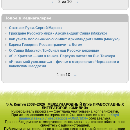
←
2 из 10
→
Новое в медиагалерее
Святыни Руси. Сергей Марнов
Граждане Русского мира - Архимандрит Савва (Мажуко)
Как узнать волю Божию обо мне? Архимандрит Савва (Мажуко)
Каринэ Геворгян. Россия граничит с Богом
О. Савва (Мажуко). Трибунал над Русской церковью
«Я с Христом — как в танке». Парсуна писателя Яна Таксюра
«И глас мой услышат…» – фильм о митрополите Черкасском и
Каневском Феодосии
1 из 10
→
© А. Ковтун 2008–2026 МЕЖДУНАРОДНЫЙ КЛУБ ПРАВОСЛАВНЫХ
ЛИТЕРАТОРОВ «ОМИЛИЯ»
Руководитель проекта — Светлана Анатольевна Коппел-Ковтун.
При использования материалов сайта, активная ссылка на
Клуб
православных литераторов «ОМИЛИЯ»
обязательна.
При необходимости коммерческого использования текстов обязательно
свяжитесь с администрацией.
Публикуемые материалы не всегда совпадают с точкой зрения редакции.