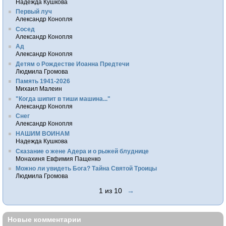
Надежда Кушкова
Первый луч
Александр Конопля
Сосед
Александр Конопля
Ад
Александр Конопля
Детям о Рождестве Иоанна Предтечи
Людмила Громова
Память 1941-2026
Михаил Малеин
"Когда шипит в тиши машина..."
Александр Конопля
Снег
Александр Конопля
НАШИМ ВОИНАМ
Надежда Кушкова
Сказание о жене Адера и о рыжей блуднице
Монахиня Евфимия Пащенко
Можно ли увидеть Бога? Тайна Святой Троицы
Людмила Громова
1 из 10
→
Новые комментарии