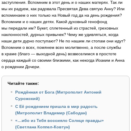
заступления. Вспомним в этот день и о наших матерях. Так ли
мы их радуем, как радовала Пресвятая Дева святую Анну? Или
вспоминаем о них только на Новый год да на день рождения?
Вспомним и о наших детях. Какой духовный генофонд
мы передали им? Букет, сплетенный из страстей, греховных
наклонностей, дурных привычек? Чему же удивляться, когда
наши дети дурно поступают? Не по нашим ли стопам они идут?
Вспомним о всех, помянем всех молитвенно, а после службы
в храме (благо — выходной день) возвеселимся в простоте
сердца каждый со своими близкими, как некогда Иоаким и Анна
о рождении Дочери.
Читайте также:
Рождённая от Бога (Митрополит Антоний
Сурожский)
С Её рождением пришла в мир радость
(Митрополит Владимир (Сабодан)
«…ибо из Тебя воссияло Солнце правды»
(Светлана Коппел-Ковтун)