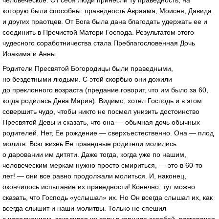
человеческое. От себя люди принесли ту праведность, на
которую были способны: праведность Авраама, Моисея, Давида
и других праотцев. От Бога была дана благодать удержать ее и
соединить в Пречистой Матери Господа. Результатом этого
чудесного соработничества стала Преблагословенная Дочь
Иоакима и Анны.
Родители Пресвятой Богородицы были праведными,
но бездетными людьми. С этой скорбью они дожили
до преклонного возраста (предание говорит, что им было за 60,
когда родилась Дева Мария). Видимо, хотел Господь и в этом
совершить чудо, чтобы никто не посмел унизить достоинство
Пресвятой Девы и сказать, что она — обычная дочь обычных
родителей. Нет, Ее рождение — сверхъестественно. Она — плод
молитв. Всю жизнь Ее праведные родители молились
о даровании им дитяти. Даже тогда, когда уже по нашим,
человеческим меркам нужно просто смириться, — это в 60-то
лет! — они все равно продолжали молиться. И, наконец,
окончилось испытание их праведности! Конечно, тут можно
сказать, что Господь «услышал» их. Но Он всегда слышал их, как
всегда слышит и наши молитвы. Только не спешил