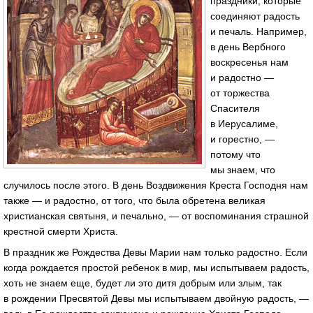
праздники, которые
соединяют радость
и печаль. Например,
в день Вербного
воскресенья нам
и радостно —
от торжества
Спасителя
в Иерусалиме,
и горестно, —
потому что
мы знаем, что
случилось после этого. В день Воздвижения Креста Господня нам
также — и радостно, от того, что была обретена великая
христианская святыня, и печально, — от воспоминания страшной
крестной смерти Христа.
В праздник же Рождества Девы Марии нам только радостно. Если
когда рождается простой ребенок в мир, мы испытываем радость,
хоть не знаем еще, будет ли это дитя добрым или злым, так
в рождении Пресвятой Девы мы испытываем двойную радость, —