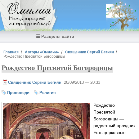
Перейти к основному содержанию
Омилия
Международный
литературный клуб
☰ Разделы сайта
Вы здесь
Главная
Авторы «Омилии»
Священник Сергий Бегиян
Рождество Пресвятой Богородицы
Рождество Пресвятой Богородицы
Священник Сергий Бегиян
, 20/09/2013 — 20:33
Проповеди
Религия
Рождество
Пресвятой
Богородицы —
радостный праздник.
Есть церковные