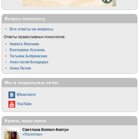
Вопрос психологу
Все ответы на вопросы
Ответы православных психологов:
Никита Яночкин
Екатерина Усачева
Татьяна Бобровских
Анастасия Бондарук
Анна Лелик
Мы в социальных сетях
ВКонтакте
YouTube
Купить наши книги
Светлана Коппел-Ковтун
«Полотно»