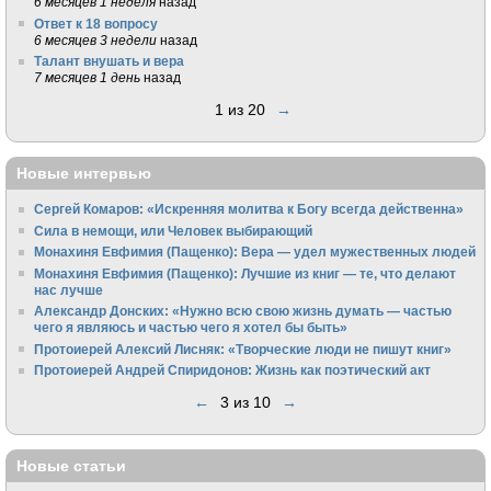
6 месяцев 1 неделя
назад
Ответ к 18 вопросу
6 месяцев 3 недели
назад
Талант внушать и вера
7 месяцев 1 день
назад
1 из 20
→
Новые интервью
Сергей Комаров: «Искренняя молитва к Богу всегда действенна»
Сила в немощи, или Человек выбирающий
Монахиня Евфимия (Пащенко): Вера — удел мужественных людей
Монахиня Евфимия (Пащенко): Лучшие из книг — те, что делают
нас лучше
Александр Донских: «Нужно всю свою жизнь думать — частью
чего я являюсь и частью чего я хотел бы быть»
Протоиерей Алексий Лисняк: «Творческие люди не пишут книг»
Протоиерей Андрей Спиридонов: Жизнь как поэтический акт
←
3 из 10
→
Новые статьи