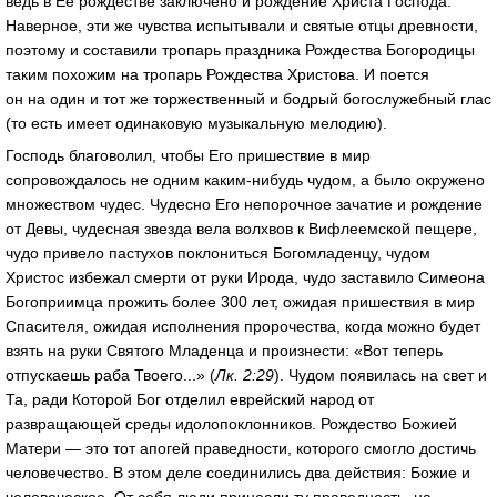
ведь в Ее рождестве заключено и рождение Христа Господа.
Наверное, эти же чувства испытывали и святые отцы древности,
поэтому и составили тропарь праздника Рождества Богородицы
таким похожим на тропарь Рождества Христова. И поется
он на один и тот же торжественный и бодрый богослужебный глас
(то есть имеет одинаковую музыкальную мелодию).
Господь благоволил, чтобы Его пришествие в мир
сопровождалось не одним каким-нибудь чудом, а было окружено
множеством чудес. Чудесно Его непорочное зачатие и рождение
от Девы, чудесная звезда вела волхвов к Вифлеемской пещере,
чудо привело пастухов поклониться Богомладенцу, чудом
Христос избежал смерти от руки Ирода, чудо заставило Симеона
Богоприимца прожить более 300 лет, ожидая пришествия в мир
Спасителя, ожидая исполнения пророчества, когда можно будет
взять на руки Святого Младенца и произнести: «Вот теперь
отпускаешь раба Твоего...» (
Лк. 2:29
). Чудом появилась на свет и
Та, ради Которой Бог отделил еврейский народ от
развращающей среды идолопоклонников. Рождество Божией
Матери — это тот апогей праведности, которого смогло достичь
человечество. В этом деле соединились два действия: Божие и