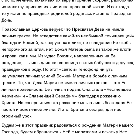
с исполнением, закаливая их веру в горниле скорбей, разгорячая
их молитву, приводя их к истинно праведной жизни. И вот тогда-
то у истинно праведных родителей родилась истинно Праведная
Дочь.
Православная Церковь верует, что Пресвятая Дева не имела
личных грехов. Не вследствие какой-то необычной «очищающей»
благодати Божией, как веруют католики, не вследствие Ее якобы
непорочного зачатия, нет. Божья Матерь была из такой же плоти
и крови, как и мы. Из чудес Божиих, направленных на Ее
рождение, — лишь длинная вереница святых бабушек и дедушек,
праведников в роду. Но этот «святой» генофонд ничуть
не умаляет личных усилий Божией Матери в борьбе с личным
грехом. То, что Дева Мария не имела личных грехов — это Ее
личная праведность, Ее личный подвиг. Она стала «Честнейшей
Херувим» и «Славнейшей Серафим» благодаря рождению
Христа. Но совершиться это рождение могло лишь благодаря Ее
чистой и аскетичной жизни. И это, братья и сестры, для нас
огромный урок.
Будем же в этот праздник радоваться о рождении Матери нашего
Господа, будем обращаться к Ней с молитвами и искать у Нее