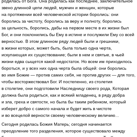
родилась от Бога. Она родилась как последнее, заключительное
звено длинной цепи людей, мужчин и женщин, которые
на протяжении всей человеческой истории боролись: они
боролись за чистоту, боролись за веру и полноту, боролись
за цельность, боролись, дабы на первом месте в их жизни был
Бог, и они поклонились бы Ему в истине и послужили Ему со всей
верностью. В этом длинном ряду людей были и грешники,
в жизни которых, может быть, была только одна черта,
искупающая их существование; были в нем и святые, в чьей
жизни едва сыщется какой недостаток. Но всем им приходилось
бороться, и у всех них одна черта была общей: они боролись
во имя Божие — против самих себя, не против других — для того,
чтобы восторжествовал Бог. И постепенно, из столетия
в столетие, они подготовили Наследницу своего рода, Которая
должна была родиться, как и всякий младенец, в ряду добра
и зла, греха и святости, но была бы таким ребенком, который
изберет добро с самого начала и будет жить в чистоте
и во всецелой верности своему человеческому величию...
Сегодня родилась Божия Матерь; сегодня начинается
преодоление того разделения, которое существовало между