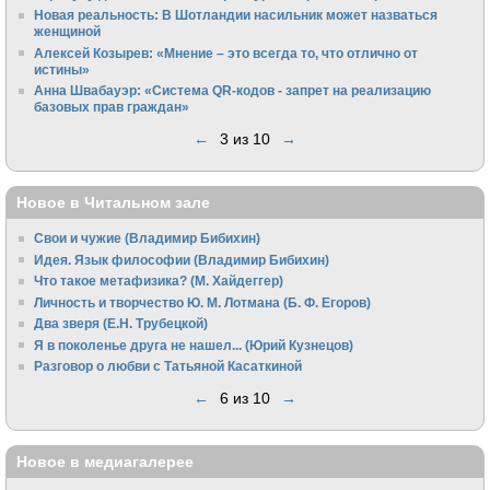
Новая реальность: В Шотландии насильник может назваться
женщиной
Алексей Козырев: «Мнение – это всегда то, что отлично от
истины»
Анна Швабауэр: «Система QR-кодов - запрет на реализацию
базовых прав граждан»
←
3 из 10
→
Новое в Читальном зале
Свои и чужие (Владимир Бибихин)
Идея. Язык философии (Владимир Бибихин)
Что такое метафизика? (М. Хайдеггер)
Личность и творчество Ю. М. Лотмана (Б. Ф. Егоров)
Два зверя (Е.Н. Трубецкой)
Я в поколенье друга не нашел... (Юрий Кузнецов)
Разговор о любви с Татьяной Касаткиной
←
6 из 10
→
Новое в медиагалерее