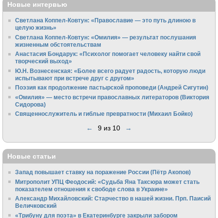
Новые интервью
Светлана Коппел-Ковтун: «Православие — это путь длиною в
целую жизнь»
Светлана Коппел-Ковтун: «Омилия» — результат послушания
жизненным обстоятельствам
Анастасия Бондарук: «Психолог помогает человеку найти свой
творческий выход»
Ю.Н. Вознесенская: «Более всего радует радость, которую люди
испытывают при встрече друг с другом»
Поэзия как продолжение пастырской проповеди (Андрей Сигутин)
«Омилия» — место встречи православных литераторов (Виктория
Сидорова)
Священнослужитель и гиблые превратности (Михаил Бойко)
←
9 из 10
→
Новые статьи
Запад повышает ставку на поражение России (Пётр Акопов)
Митрополит УПЦ Феодосий: «Судьба Яна Таксюра может стать
показателем отношения к свободе слова в Украине»
Алек­сандр Михайловский: Старчество в нашей жизни. Прп. Паисий
Величковский
«Трибуну для поэта» в Екатеринбурге закрыли забором