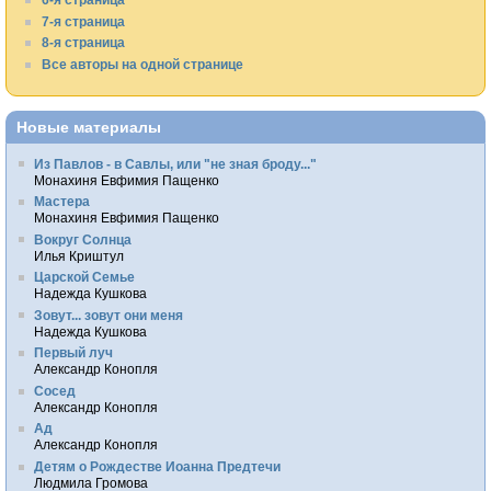
7-я страница
8-я страница
Все авторы на одной странице
Новые материалы
Из Павлов - в Савлы, или "не зная броду..."
Монахиня Евфимия Пащенко
Мастера
Монахиня Евфимия Пащенко
Вокруг Солнца
Илья Криштул
Царской Семье
Надежда Кушкова
Зовут... зовут они меня
Надежда Кушкова
Первый луч
Александр Конопля
Сосед
Александр Конопля
Ад
Александр Конопля
Детям о Рождестве Иоанна Предтечи
Людмила Громова