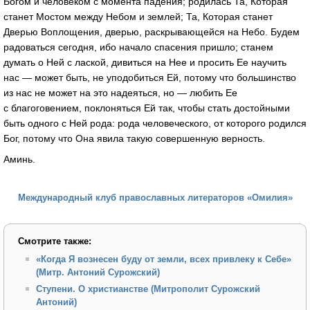
Богом и человеком с момента падения; родилась Та, Которая
станет Мостом между Небом и землей; Та, Которая станет
Дверью Воплощения, дверью, раскрывающейся на Небо. Будем
радоваться сегодня, ибо начало спасения пришло; станем
думать о Ней с лаской, дивиться на Нее и просить Ее научить
нас — может быть, не уподобиться Ей, потому что большинство
из нас не может на это надеяться, но — любить Ее
с благоговением, поклоняться Ей так, чтобы стать достойными
быть одного с Ней рода: рода человеческого, от которого родился
Бог, потому что Она явила такую совершенную верность.
Аминь.
Международный клуб православных литераторов «Омилия»
Смотрите также:
«Когда Я вознесен буду от земли, всех привлеку к Себе»
(Митр. Антоний Сурожский)
Ступени. О христианстве (Митрополит Сурожский
Антоний)