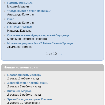
Память 1941-2026
Михаил Малеин
"Когда шипит в тиши машина..."
Александр Конопля
Снег
Александр Конопля
НАШИМ ВОИНАМ
Надежда Кушкова
Сказание о жене Адера и о рыжей блуднице
Монахиня Евфимия Пащенко
Можно ли увидеть Бога? Тайна Святой Троицы
Людмила Громова
1 из 10
→
Новые комментарии
Благодарность мастеру
1 месяц 1 неделя
назад
Дорогой отец Алексий, очень
2 месяца 3 недели
назад
Значение Морока
2 месяца 3 недели
назад
Храни Господь на путях Вашего
3 месяца 19 часов
назад