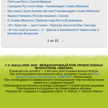
Святыни Руси. Сергей Марнов
Граждане Русского мира - Архимандрит Савва (Мажуко)
Как узнать волю Божию обо мне? Архимандрит Савва (Мажуко)
Каринэ Геворгян. Россия граничит с Богом
О. Савва (Мажуко). Трибунал над Русской церковью
«Я с Христом — как в танке». Парсуна писателя Яна Таксюра
«И глас мой услышат…» – фильм о митрополите Черкасском и
Каневском Феодосии
1 из 10
→
© А. Ковтун 2008–2026 МЕЖДУНАРОДНЫЙ КЛУБ ПРАВОСЛАВНЫХ
ЛИТЕРАТОРОВ «ОМИЛИЯ»
Руководитель проекта — Светлана Анатольевна Коппел-Ковтун.
При использования материалов сайта, активная ссылка на
Клуб
православных литераторов «ОМИЛИЯ»
обязательна.
При необходимости коммерческого использования текстов обязательно
свяжитесь с администрацией.
Публикуемые материалы не всегда совпадают с точкой зрения редакции.
Приглашаем к сотрудничеству православных авторов.
Разработка, создание и поддержка сайта: А. Ковтун, С. Коппел-Ковтун