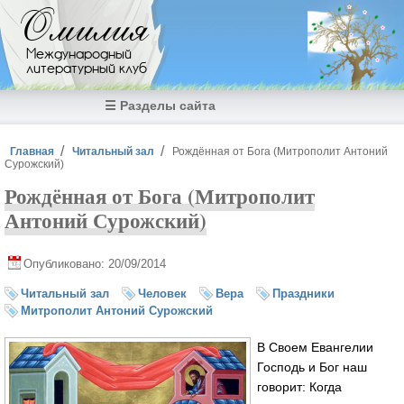
Перейти к основному содержанию
Омилия
Международный
литературный клуб
☰ Разделы сайта
Вы здесь
Главная
Читальный зал
Рождённая от Бога (Митрополит Антоний
Сурожский)
Рождённая от Бога (Митрополит
Антоний Сурожский)
Опубликовано: 20/09/2014
Читальный зал
Человек
Вера
Праздники
Митрополит Антоний Сурожский
В Своем Евангелии
Господь и Бог наш
говорит: Когда