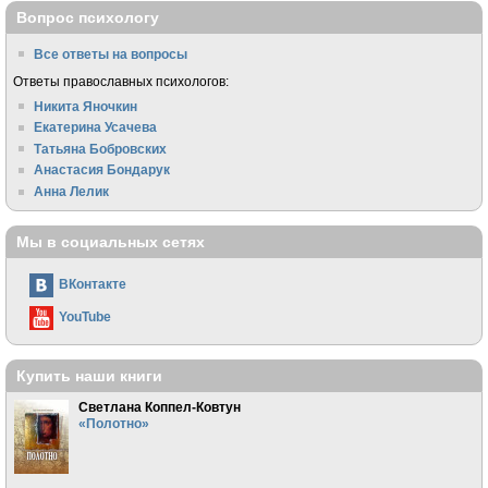
Вопрос психологу
Все ответы на вопросы
Ответы православных психологов:
Никита Яночкин
Екатерина Усачева
Татьяна Бобровских
Анастасия Бондарук
Анна Лелик
Мы в социальных сетях
ВКонтакте
YouTube
Купить наши книги
Светлана Коппел-Ковтун
«Полотно»