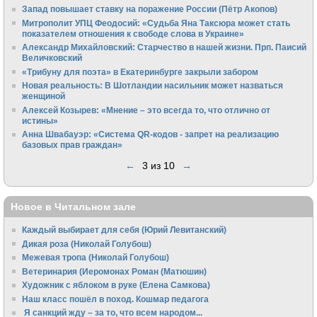
Запад повышает ставку на поражение России (Пётр Акопов)
Митрополит УПЦ Феодосий: «Судьба Яна Таксюра может стать
показателем отношения к свободе слова в Украине»
Алек­сандр Михайловский: Старчество в нашей жизни. Прп. Паисий
Величковский
«Трибуну для поэта» в Екатеринбурге закрыли забором
Новая реальность: В Шотландии насильник может назваться
женщиной
Алексей Козырев: «Мнение – это всегда то, что отлично от
истины»
Анна Швабауэр: «Система QR-кодов - запрет на реализацию
базовых прав граждан»
←
3 из 10
→
Новое в Читальном зале
Каждый выбирает для себя (Юрий Левитанский)
Дикая роза (Николай Голубош)
Межевая тропа (Николай Голубош)
Ветеринария (Иеромонах Роман (Матюшин)
Художник с яблоком в руке (Елена Самкова)
Наш класс пошёл в поход. Кошмар педагога
Я санкций жду – за то, что всем народом...