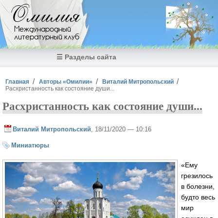
Перейти к основному содержанию
Омилия
Международный
литературный клуб
☰ Разделы сайта
Вы здесь
Главная
Авторы «Омилии»
Виталий Митропольский
Расхристанность как состояние души...
Расхристанность как состояние души...
Виталий Митропольский
, 18/11/2020 — 10:16
Миниатюры
«Ему
грезилось
в болезни,
будто весь
мир