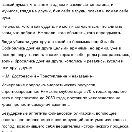
всякий думал, что в нем в одном и заключается истина, и
мучился, глядя на других, бил себя в грудь, плакал и ломал себе
руки.
Не знали, кого и как судить, не могли согласиться, что считать
злом, что добром. Не знали, кого обвинять, кого оправдывать.
Люди убивали друг друга в какой-то бессмысленной злобе.
Собирались друг на друга целыми армиями, но армии, уже в
походе, вдруг начинали сами терзать себя, ряды расстраивались,
воины бросались друг на друга, кололись и резались, кусали и
ели друг друга».
Ф.М. Достоевский «Преступление и наказание»
Исчерпание природно-энергетических ресурсов,
спрогнозированное Римским клубом еще в 70-х годах прошлого
века в перспективе до 2030 года, поставило человечество на
краю пропасти самоуничтожения…
Безудержные аппетиты финансовой олигархии, вопиющее
социальное неравенство и воинствующий антигуманизм класса
господ, возомнившего себя вершителем исторического процесса,