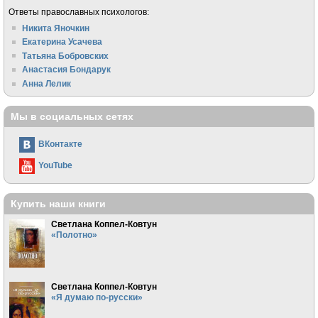
Ответы православных психологов:
Никита Яночкин
Екатерина Усачева
Татьяна Бобровских
Анастасия Бондарук
Анна Лелик
Мы в социальных сетях
ВКонтакте
YouTube
Купить наши книги
Светлана Коппел-Ковтун
«Полотно»
Светлана Коппел-Ковтун
«Я думаю по-русски»