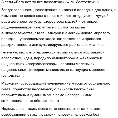
А если «Бога нет, то все позволено» (Ф.М. Достоевский)…
Вседозволенность, возведенная в «закон и порядок» для одних, и
имманентно сросшаяся с кровью и плотью «других» - чуждой
расы дегенератов-узурпаторов всех мастей и оттенков,
родоначальников проклЯтой и прОклятой касты
античеловечества, стала «альфой и омегой» нового мирового
порядка – управляемого хаоса как состояния и процесса
расхристанности или культивируемого расчеловечивания…
Гегельянство, с его германофильским культом абстрактной
абсолютной идеи, породило человекобожие Фейербаха и
ницшеанских «сверхчеловеков» - легионы маленьких
национальных фюреров, маниакально жаждущих мирового
господства…
Марксизм, освободивший человеческие массы от социального
гнета, поработил человеческую личность бескрылым
положительным гуманизмом в ярме неразрешимых
экзистенциальных обстоятельств.
Недомыслие – ахиллесова пята внешнего, титанического
освобождения от эксплуатации человека человеком без