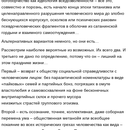
богоборчество как идеология вседозволенности – все это,
совместно и порознь, есть начало конца эпохи титанизма или
целенаправленного разрушения человеческого мира до злобно
беснующихся корпускул, осколков или психических раковин
псевдочеловеческих фрагментов в оболочке из сатанинской
гордыни и взаимного самоотчуждения…
Альтернативных вариантов немного, но они есть…
Рассмотрим наиболее вероятные из возможных. Их всего два. И
третьего не дано по определению, потому что он – лишний на
этом празднике жизни…
Первый – возврат к обществу социальной справедливости с
человеческим лицом: без паразитической номенклатуры в виде
«пайковых» семей и партийных бонз, погрязших в омуте
властолюбия и самовосхваления на фоне бесконечных
внутрипартийных склок и прочего мусора
неизжитых страстей группового эгоизма.
Второй – есть осознание, точнее, коллективная, даже соборная
перемена ума – общественная метанойя или всеобщее
покаяние во всех исторических грехах человечества как вида –