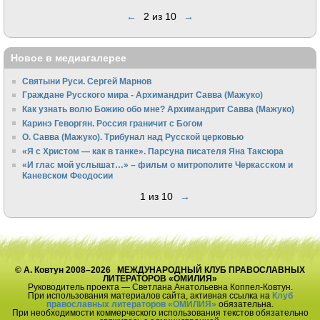
←
2 из 10
→
Новое в медиагалерее
Святыни Руси. Сергей Марнов
Граждане Русского мира - Архимандрит Савва (Мажуко)
Как узнать волю Божию обо мне? Архимандрит Савва (Мажуко)
Каринэ Геворгян. Россия граничит с Богом
О. Савва (Мажуко). Трибунал над Русской церковью
«Я с Христом — как в танке». Парсуна писателя Яна Таксюра
«И глас мой услышат…» – фильм о митрополите Черкасском и
Каневском Феодосии
1 из 10
→
© А. Ковтун 2008–2026 МЕЖДУНАРОДНЫЙ КЛУБ ПРАВОСЛАВНЫХ
ЛИТЕРАТОРОВ «ОМИЛИЯ»
Руководитель проекта — Светлана Анатольевна Коппел-Ковтун.
При использования материалов сайта, активная ссылка на
Клуб
православных литераторов «ОМИЛИЯ»
обязательна.
При необходимости коммерческого использования текстов обязательно