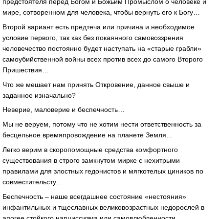
предстоятеля перед Богом и Божьим Промыслом о человеке и
мире, сотворенном для человека, чтобы вернуть его к Богу…
Второй вариант есть предтеча или причина и необходимое
условие первого, так как без покаянного самовоззрения
человечество постоянно будет наступать на «старые грабли»
самоубийственной войны всех против всех до самого Второго
Пришествия…
Что же мешает нам принять Откровение, данное свыше и
заданное изначально?
Неверие, маловерие и беспечность…
Мы не веруем, потому что не хотим нести ответственность за
бесцельное времяпровождение на планете Земля…
Легко верим в скоропомощные средства комфортного
существования в строго замкнутом мирке с нехитрыми
правилами для злостных гедонистов и мягкотелых циников по
совместительсту…
Беспечность – наше всегдашнее состояние «нестояния»
инфантильных и тщеславных великовозрастных недорослей в
апогее стойкого нарциссизма или самовлюбленности…