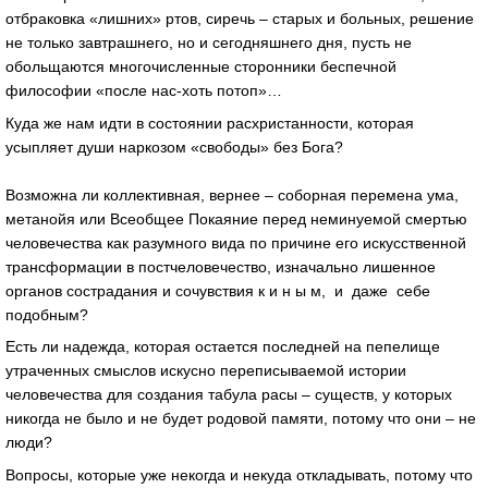
отбраковка «лишних» ртов, сиречь – старых и больных, решение
не только завтрашнего, но и сегодняшнего дня, пусть не
обольщаются многочисленные сторонники беспечной
философии «после нас-хоть потоп»…
Куда же нам идти в состоянии расхристанности, которая
усыпляет души наркозом «свободы» без Бога?
Возможна ли коллективная, вернее – соборная перемена ума,
метанойя или Всеобщее Покаяние перед неминуемой смертью
человечества как разумного вида по причине его искусственной
трансформации в постчеловечество, изначально лишенное
органов сострадания и сочувствия к и н ы м, и даже себе
подобным?
Есть ли надежда, которая остается последней на пепелище
утраченных смыслов искусно переписываемой истории
человечества для создания табула расы – существ, у которых
никогда не было и не будет родовой памяти, потому что они – не
люди?
Вопросы, которые уже некогда и некуда откладывать, потому что