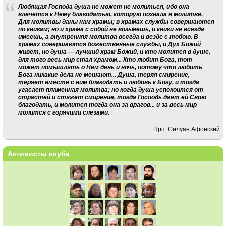
Любящая Господа душа не может не молиться, ибо она
влечется к Нему благодатью, которую познала в молитве.
Для молитвы даны нам храмы; в храмах службы совершаются
по книгам; но и храма с собой не возьмешь, и книги не всегда
имеешь, а внутренняя молитва всегда и везде с тобою. В
храмах совершаются божественные службы, и Дух Божий
живет, но душа — лучший храм Божий, и кто молится в душе,
для того весь мир стал храмом... Кто любит Бога, тот
может помышлять о Нем день и ночь, потому что любить
Бога никакие дела не мешают... Душа, теряя смирение,
теряет вместе с ним благодать и любовь к Богу, и тогда
угасает пламенная молитва; но когда душа успокоится от
страстей и стяжет смирение, тогда Господь дает ей Свою
благодать, и молится тогда она за врагов... и за весь мир
молится с горячими слезами.
Прп. Силуан Афонский
Активисты клуба