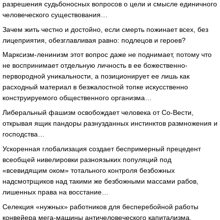
разрешения судьбоносных вопросов о цели и смысле единичного
человеческого существования…
Зачем жить честно и достойно, если смерть пожинает всех, без
лицеприятия, обезглавливая равно: подлецов и героев?
Марксизм-ленинизм этот вопрос даже не поднимает, потому что
не воспринимает отдельную личность в ее божественно-
первородной уникальности, а позиционирует ее лишь как
расходный материал в безжалостной топке искусственно
конструируемого общественного организма…
Либеральный фашизм освобождает человека от Со-Вести,
открывая ящик пандоры разнузданных инстинктов размножения и
господства…
Ускоренная глобализация создает беспримерный прецедент
всеобщей нивелировки разноязыких популяций под
«всевидящим оком» тотального контроля безбожных
надсмотрщиков над такими же безбожными массами рабов,
лишенных права на восстание…
Селекция «нужных» работников для бесперебойной работы
конвейера мега-машины античеловеческого капитализма,