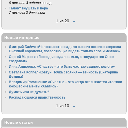
6 месяцев 3 недели
назад
Талант внушать и вера
7 месяцев 3 дня
назад
1 из 20
→
Новые интервью
Дмитрий Бабич: «Человечество надело очки из осколков зеркала
Снежной Королевы, позволяющие видеть только злое и мелкое»
Сергей Марнов: «Господь создал семью, а государство Он не
создавал»
Инна Андреева: «Счастье – это быть частью единого целого»
Светлана Коппел-Ковтун: Точка стояния — вечность (Екатерина
Демина)
Владимир Романенко: «Счастье – это когда оказывается что твои
юношеские мечты сбылись»
Думать или не думать?
Распадающаяся нравственность
1 из 10
→
Новые статьи