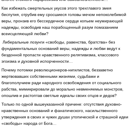
Как избежать смертельных укусов этого трехглавого змея
беспутия, отрубив ему сросшиеся головы мечом непоколебимой
веры, пронзив его бессердечное сердце копьем неумирающей
надежды, освободив наш порабощенный разум помазанием
всеисцеляющей любви?
Либеральные лозунги «свободы, равенства, братства» без
фундаментальных оснований веры, надежды и любви ведут к
бездонной пропасти нравственного релятивизма, классового
эгоизма и духовной испорченности…
Почему потомки революционеров-нигилистов, беззаветно
жертвовавших собственными жизнями, судьбами и
благополучием ради народного освобождения от социального
рабства, мимикрировали до морально невменяемых монстров,
опошлив и растоптав светлые идеалы своих отцов и дедов?
Только по одной вышеуказанной причине: отсутствия духовно-
нравственных оснований и фанатического, насильственного
утверждения в своих и чужих душах утопической и страшной идеи
«свободы» народа от Бога…