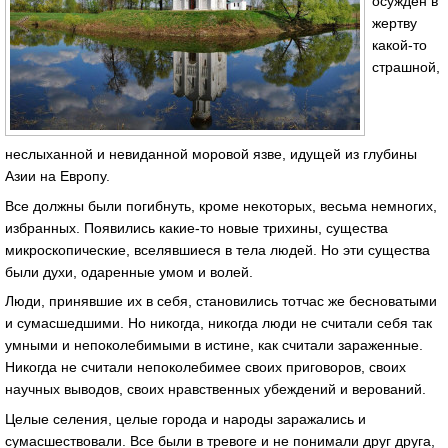
осужден в
жертву
какой-то
страшной,
неслыханной и невиданной моровой язве, идущей из глубины
Азии на Европу.
Все должны были погибнуть, кроме некоторых, весьма немногих,
избранных. Появились какие-то новые трихины, существа
микроскопические, вселявшиеся в тела людей. Но эти существа
были духи, одаренные умом и волей.
Люди, принявшие их в себя, становились тотчас же бесноватыми
и сумасшедшими. Но никогда, никогда люди не считали себя так
умными и непоколебимыми в истине, как считали зараженные.
Никогда не считали непоколебимее своих приговоров, своих
научных выводов, своих нравственных убеждений и верований.
Целые селения, целые города и народы заражались и
сумасшествовали. Все были в тревоге и не понимали друг друга,