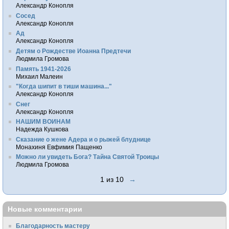
Александр Конопля
Сосед
Александр Конопля
Ад
Александр Конопля
Детям о Рождестве Иоанна Предтечи
Людмила Громова
Память 1941-2026
Михаил Малеин
"Когда шипит в тиши машина..."
Александр Конопля
Снег
Александр Конопля
НАШИМ ВОИНАМ
Надежда Кушкова
Сказание о жене Адера и о рыжей блуднице
Монахиня Евфимия Пащенко
Можно ли увидеть Бога? Тайна Святой Троицы
Людмила Громова
1 из 10
→
Новые комментарии
Благодарность мастеру