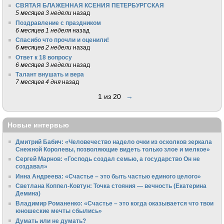
СВЯТАЯ БЛАЖЕННАЯ КСЕНИЯ ПЕТЕРБУРГСКАЯ
5 месяцев 3 недели
назад
Поздравление с праздником
6 месяцев 1 неделя
назад
Спасибо что прочли и оценили!
6 месяцев 2 недели
назад
Ответ к 18 вопросу
6 месяцев 3 недели
назад
Талант внушать и вера
7 месяцев 4 дня
назад
1 из 20
→
Новые интервью
Дмитрий Бабич: «Человечество надело очки из осколков зеркала
Снежной Королевы, позволяющие видеть только злое и мелкое»
Сергей Марнов: «Господь создал семью, а государство Он не
создавал»
Инна Андреева: «Счастье – это быть частью единого целого»
Светлана Коппел-Ковтун: Точка стояния — вечность (Екатерина
Демина)
Владимир Романенко: «Счастье – это когда оказывается что твои
юношеские мечты сбылись»
Думать или не думать?