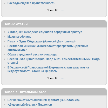
Распадающаяся нравственность
1 из 10
→
Новые статьи
У Владыки Феодосия случился сердечный приступ
Маки на обочине
Памяти Эдит Сёдергран (Алексей Дмитриенко)
Ростислав Ищенко: «Они желают превратить Церковь в
антицерковь»
Образ страданий русского народа
Россия - это цивилизация. Надо быть самостоятельными! Надо
стоять!
В Украинской Православной Церкви указали властям на
недопустимость атаки на Церковь
1 из 10
→
Новое в Читальном зале
Бог не хочет быть внешним фактом (В. Соловьев)
«Душевный бедняк» Платонов