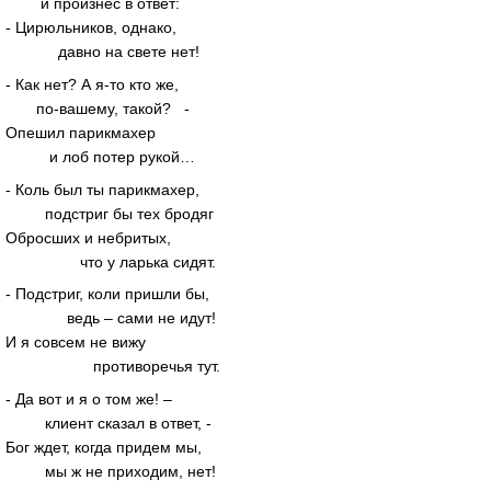
и произнес в ответ:
- Цирюльников, однако,
давно на свете нет!
- Как нет? А я-то кто же,
по-вашему, такой? -
Опешил парикмахер
и лоб потер рукой…
- Коль был ты парикмахер,
подстриг бы тех бродяг
Обросших и небритых,
что у ларька сидят.
- Подстриг, коли пришли бы,
ведь – сами не идут!
И я совсем не вижу
противоречья тут.
- Да вот и я о том же! –
клиент сказал в ответ, -
Бог ждет, когда придем мы,
мы ж не приходим, нет!