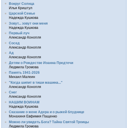
Вокруг Солнца
Илья Криштул
Царской Семье
Надежда Кушкова
Зовут... зовут они меня
Надежда Кушкова
Первый луч
Александр Конопля
Сосед
Александр Конопля
Ад
Александр Конопля
Детям о Рождестве Иоанна Предтечи
Людмила Громова
Память 1941-2026
Михаил Малеин
"Когда шипит в тиши машина..."
Александр Конопля
Снег
Александр Конопля
НАШИМ ВОИНАМ
Надежда Кушкова
Сказание о жене Адера и о рыжей блуднице
Монахиня Евфимия Пащенко
Можно ли увидеть Бога? Тайна Святой Троицы
Людмила Громова