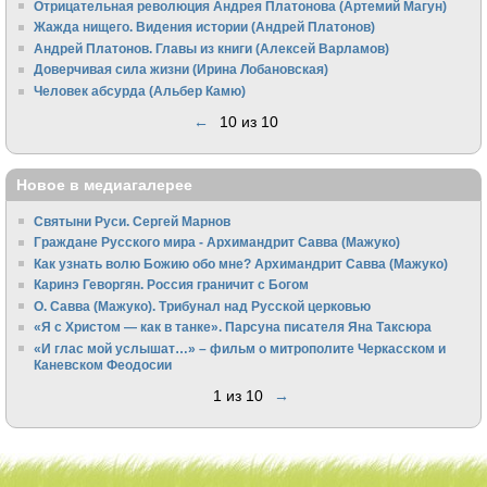
Отрицательная революция Андрея Платонова (Артемий Магун)
Жажда нищего. Видения истории (Андрей Платонов)
Андрей Платонов. Главы из книги (Алексей Варламов)
Доверчивая сила жизни (Ирина Лобановская)
Человек абсурда (Альбер Камю)
←
10 из 10
Новое в медиагалерее
Святыни Руси. Сергей Марнов
Граждане Русского мира - Архимандрит Савва (Мажуко)
Как узнать волю Божию обо мне? Архимандрит Савва (Мажуко)
Каринэ Геворгян. Россия граничит с Богом
О. Савва (Мажуко). Трибунал над Русской церковью
«Я с Христом — как в танке». Парсуна писателя Яна Таксюра
«И глас мой услышат…» – фильм о митрополите Черкасском и
Каневском Феодосии
1 из 10
→