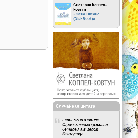
Светлана Коппел-
Ковтун
«Жена Океана
(DiskBook)»
Случайная цитата
Есть люди в стиле
барокко: много красивых
деталей, а в целом
безвкусица.