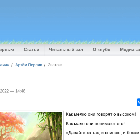
тервью
Статьи
Читальный зал
О клубе
Медиага
илии»
Артём Перлик
Знатоки
/2022 — 14:48
Как мелко они говорят о высоком!
Как мало они понимают его!
«Давайте-ка так, и спиною, и боком