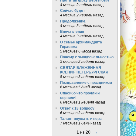
Протитип фрау Берты был
4 месяца 2 недели
назад
Сейчас будет
4 месяца 2 недели
назад
Продолжение.
4 месяца 3 недели
назад
Впечатления
4 месяца 3 недели
назад
О семье архимандрита
Герасима
5 месяцев 6 часов
назад
Почему с эмоциональностью
5 месяцев 2 недели
назад
СВЯТАЯ БЛАЖЕННАЯ
КСЕНИЯ ПЕТЕРБУРГСКАЯ
5 месяцев 3 недели
назад
Поздравление с праздником
6 месяцев 5 дней
назад
Спасибо что прочли и
оценили!
6 месяцев 1 неделя
назад
Ответ к 18 вопросу
6 месяцев 3 недели
назад
Талант внушать и вера
7 месяцев 1 день
назад
1 из 20
→