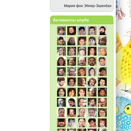
Мария фон Эбнер-Эшенбах
Активисты клуба