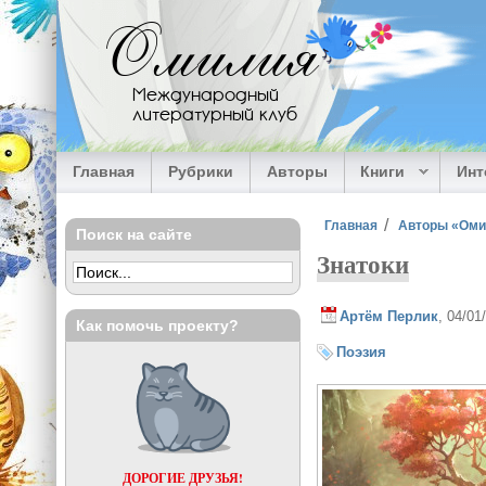
Перейти к основному содержанию
Омилия
Международный
литературный клуб
Главная
Рубрики
Авторы
Книги
Ин
Вы здесь
Главная
Авторы «Ом
Поиск на сайте
Знатоки
Артём Перлик
, 04/01
Как помочь проекту?
Поэзия
ДОРОГИЕ ДРУЗЬЯ!