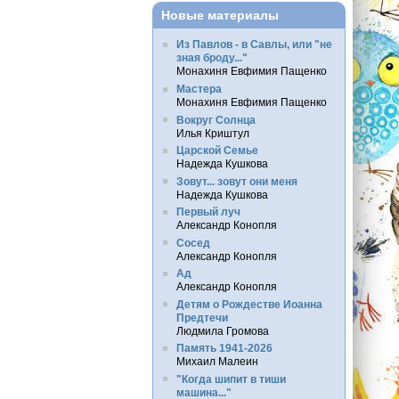
Новые материалы
Из Павлов - в Савлы, или "не
зная броду..."
Монахиня Евфимия Пащенко
Мастера
Монахиня Евфимия Пащенко
Вокруг Солнца
Илья Криштул
Царской Семье
Надежда Кушкова
Зовут... зовут они меня
Надежда Кушкова
Первый луч
Александр Конопля
Сосед
Александр Конопля
Ад
Александр Конопля
Детям о Рождестве Иоанна
Предтечи
Людмила Громова
Память 1941-2026
Михаил Малеин
"Когда шипит в тиши
машина..."