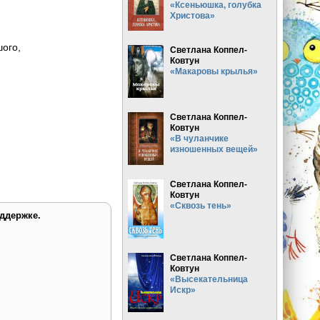
«Ксеньюшка, голубка
Христова»
шого,
Светлана Коппел-
Ковтун
«Макаровы крылья»
Светлана Коппел-
Ковтун
«В чуланчике
изношенных вещей»
Светлана Коппел-
Ковтун
«Сквозь тень»
ддержке.
Светлана Коппел-
Ковтун
«Высекательница
Искр»