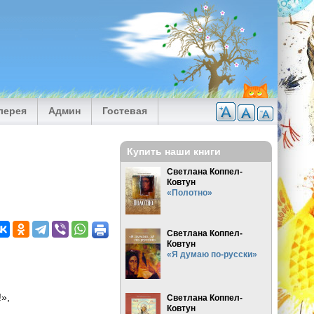
лерея
Админ
Гостевая
Купить наши книги
Светлана Коппел-
Ковтун
«Полотно»
Светлана Коппел-
Ковтун
«Я думаю по-русски»
!»,
Светлана Коппел-
Ковтун