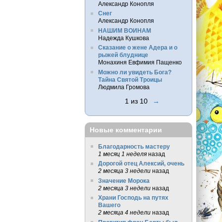
Александр Конопля
Снег
Александр Конопля
НАШИМ ВОИНАМ
Надежда Кушкова
Сказание о жене Адера и о
рыжей блуднице
Монахиня Евфимия Пащенко
Можно ли увидеть Бога?
Тайна Святой Троицы
Людмила Громова
1 из 10
→
Новые комментарии
Благодарность мастеру
1 месяц 1 неделя
назад
Дорогой отец Алексий, очень
2 месяца 3 недели
назад
Значение Морока
2 месяца 3 недели
назад
Храни Господь на путях
Вашего
2 месяца 4 недели
назад