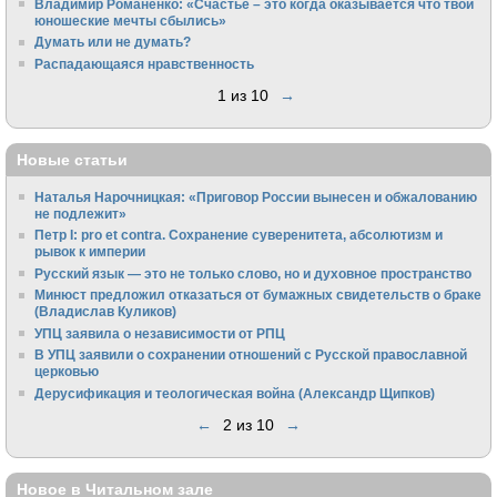
Владимир Романенко: «Счастье – это когда оказывается что твои
юношеские мечты сбылись»
Думать или не думать?
Распадающаяся нравственность
1 из 10
→
Новые статьи
Наталья Нарочницкая: «Приговор России вынесен и обжалованию
не подлежит»
Петр I: pro et contra. Сохранение суверенитета, абсолютизм и
рывок к империи
Русский язык — это не только слово, но и духовное пространство
Минюст предложил отказаться от бумажных свидетельств о браке
(Владислав Куликов)
УПЦ заявила о независимости от РПЦ
В УПЦ заявили о сохранении отношений с Русской православной
церковью
Дерусификация и теологическая война (Александр Щипков)
←
2 из 10
→
Новое в Читальном зале