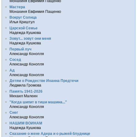
Монахиня Евфимия Пащенко
Мастера
Монахиня Евфимия Пащенко
Вокруг Солнца
Илья Криштул
Царской Семье
Надежда Кушкова
Зовут... зовут они меня
Надежда Кушкова
Первый луч
Александр Конопля
Сосед
Александр Конопля
Ад
Александр Конопля
Детям о Рождестве Иоанна Предтечи
Людмила Громова
Память 1941-2026
Михаил Малеин
"Когда шипит в тиши машина..."
Александр Конопля
Снег
Александр Конопля
НАШИМ ВОИНАМ
Надежда Кушкова
Сказание о жене Адера и о рыжей блуднице