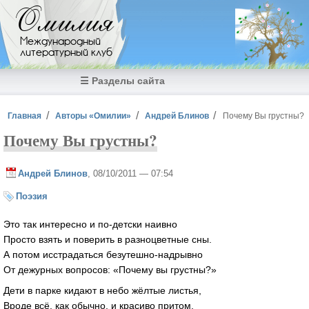
Перейти к основному содержанию
Омилия
Международный
литературный клуб
☰ Разделы сайта
Вы здесь
Главная
Авторы «Омилии»
Андрей Блинов
Почему Вы грустны?
Почему Вы грустны?
Андрей Блинов
, 08/10/2011 — 07:54
Поэзия
Это так интересно и по-детски наивно
Просто взять и поверить в разноцветные сны.
А потом исстрадаться безутешно-надрывно
От дежурных вопросов: «Почему вы грустны?»
Дети в парке кидают в небо жёлтые листья,
Вроде всё, как обычно, и красиво притом,