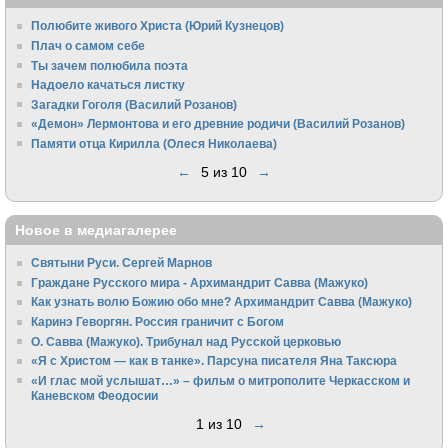
Полюбите живого Христа (Юрий Кузнецов)
Плач о самом себе
Ты зачем полюбила поэта
Надоело качаться листку
Загадки Гоголя (Василий Розанов)
«Демон» Лермонтова и его древние родичи (Василий Розанов)
Памяти отца Кирилла (Олеся Николаева)
←
5 из 10
→
Новое в медиагалерее
Святыни Руси. Сергей Марнов
Граждане Русского мира - Архимандрит Савва (Мажуко)
Как узнать волю Божию обо мне? Архимандрит Савва (Мажуко)
Каринэ Геворгян. Россия граничит с Богом
О. Савва (Мажуко). Трибунал над Русской церковью
«Я с Христом — как в танке». Парсуна писателя Яна Таксюра
«И глас мой услышат…» – фильм о митрополите Черкасском и
Каневском Феодосии
1 из 10
→