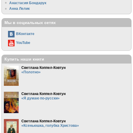
Анастасия Бондарук
Анна Лелик
Мы в социальных сетях
ВКонтакте
YouTube
Купить наши книги
Светлана Коппел-Ковтун
«Полотно»
Светлана Коппел-Ковтун
«Я думаю по-русски»
Светлана Коппел-Ковтун
«Ксеньюшка, голубка Христова»