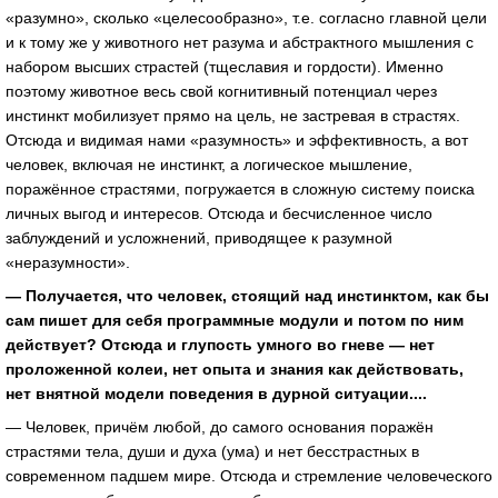
«разумно», сколько «целесообразно», т.е. согласно главной цели
и к тому же у животного нет разума и абстрактного мышления с
набором высших страстей (тщеславия и гордости). Именно
поэтому животное весь свой когнитивный потенциал через
инстинкт мобилизует прямо на цель, не застревая в страстях.
Отсюда и видимая нами «разумность» и эффективность, а вот
человек, включая не инстинкт, а логическое мышление,
поражённое страстями, погружается в сложную систему поиска
личных выгод и интересов. Отсюда и бесчисленное число
заблуждений и усложнений, приводящее к разумной
«неразумности».
— Получается, что человек, стоящий над инстинктом, как бы
сам пишет для себя программные модули и потом по ним
действует? Отсюда и глупость умного во гневе — нет
проложенной колеи, нет опыта и знания как действовать,
нет внятной модели поведения в дурной ситуации....
— Человек, причём любой, до самого основания поражён
страстями тела, души и духа (ума) и нет бесстрастных в
современном падшем мире. Отсюда и стремление человеческого