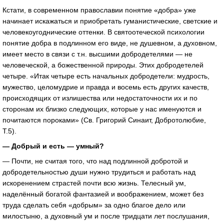
Кстати, в современном православии понятие «добра» уже
начинает искажаться и приобретать гуманистические, светские и
человекоугоднические оттенки. В святоотеческой психологии
понятие добра в подлинном его виде, не душевном, а духовном,
имеет место в связи с т.н. высшими добродетелями — не
человеческой, а божественной природы. Этих добродетелей
четыре. «Итак четыре есть начальных добродетели: мудрость,
мужество, целомудрие и правда и восемь есть других качеств,
происходящих от излишества или недостаточности их и по
сторонам их близко следующих, которые у нас именуются и
почитаются пороками» (Св. Григорий Синаит, Добротолюбие,
Т.5).
— Добрый и есть — умный?
— Почти, не считая того, что над подлинной добротой и
добродетельностью души нужно трудиться и работать над
искоренением страстей почти всю жизнь. Телесный ум,
наделённый богатой фантазией и воображением, может без
труда сделать себя «добрым» за одно благое дело или
милостыню, а духовный ум и после тридцати лет послушания,