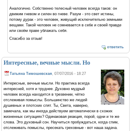
Аналогично. Собственно телесный человек всегда таков: он
движим гневом и силен во гневе. Разум - это свет истины,
потому дурак - это человек, живущий исключительно земными
вещами. Такой человек не сомневается в себе и своей правде
или своём праве ублажать себя.
СпасиБо за отзыв!
ответить
Интересные, вечные мысли. Но
Татьяна Тимошевская
, 07/07/2016 - 18:27
Интересные, вечные мысли. Но практика всегда
интересней, хотя и труднее. Духовно мудрый
человек всегда находится в трезвении, чётко
отслеживая помыслы. Большинство же людей
душевных и плотских спят. Ты, Света, наверно,
замечала, как мы иногда действуем автоматически в схожих
жизненных ситуациях? Одинаковая реакция, порой, одни и те же
слова. Это духовный сон. Научиться пробуждаться, когда спим,
отслеживать помыслы, пресекать греховные - вот наша задача.