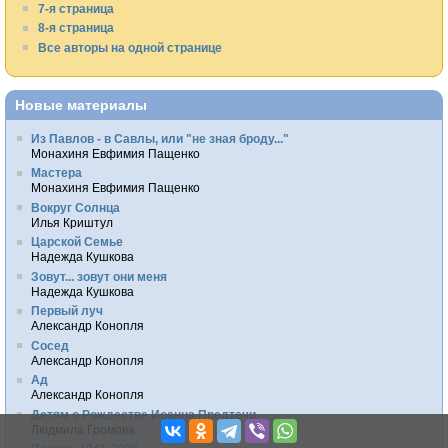
7-я страница
8-я страница
Все авторы на одной странице
Новые материалы
Из Павлов - в Савлы, или "не зная броду..."
Монахиня Евфимия Пащенко
Мастера
Монахиня Евфимия Пащенко
Вокруг Солнца
Илья Криштул
Царской Семье
Надежда Кушкова
Зовут... зовут они меня
Надежда Кушкова
Первый луч
Александр Конопля
Сосед
Александр Конопля
Ад
Александр Конопля
Детям о Рождестве Иоанна Предтечи
Людмила Громова