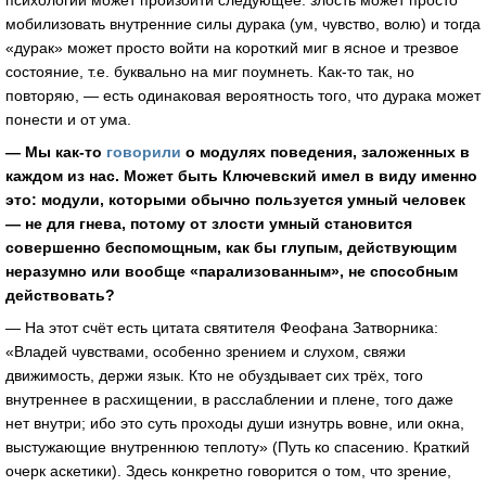
психологии может произойти следующее: злость может просто
мобилизовать внутренние силы дурака (ум, чувство, волю) и тогда
«дурак» может просто войти на короткий миг в ясное и трезвое
состояние, т.е. буквально на миг поумнеть. Как-то так, но
повторяю, — есть одинаковая вероятность того, что дурака может
понести и от ума.
— Мы как-то
говорили
о модулях поведения, заложенных в
каждом из нас. Может быть Ключевский имел в виду именно
это: модули, которыми обычно пользуется умный человек
— не для гнева, потому от злости умный становится
совершенно беспомощным, как бы глупым, действующим
неразумно или вообще «парализованным», не способным
действовать?
— На этот счёт есть цитата святителя Феофана Затворника:
«Владей чувствами, особенно зрением и слухом, свяжи
движимость, держи язык. Кто не обуздывает сих трёх, того
внутреннее в расхищении, в расслаблении и плене, того даже
нет внутри; ибо это суть проходы души изнутрь вовне, или окна,
выстужающие внутреннюю теплоту» (Путь ко спасению. Краткий
очерк аскетики). Здесь конкретно говорится о том, что зрение,