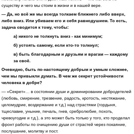
существу и чего мы стоим в жизни и в нашей вере.
— Да, но всё же мы всегда толкаем ближнего либо вверх,
либо вниз. Или убиваем его и себя равнодушием. То есть,
задача сводится к тому, чтобы:
а) никого не толкнуть вниз - как минимум;
б) устоять самому, если кто-то толкнул;
в) быть благодарным и друзьям и врагам — каждому
за своё.
Очевидно, быть по-настоящему добрым и умным сложнее,
чем мы привыкли думать. В чем же секрет устойчивости
человека в добре?
— «Секрет»… в состоянии души и доминировании добродетелей
(любовь, смирение, трезвение, радость, кротость, нестяжание,
целомудрие, воздержание и т.д.) над страстями (гордыня,
тщеславие, уныние, печаль, гнев, сребролюбие, похоть,
чревоугодие и т.д.), а это может быть только у того, кто проделал
фронт работы по очищению души от страстей через покаяние,
послушание, молитву и пост.