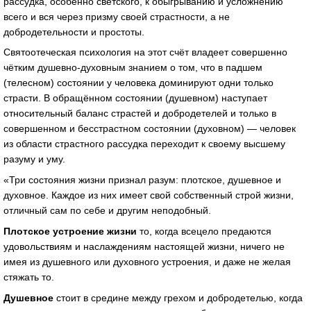
рассудка, особенно светского, к обыгрыванию и усложнению
всего и вся через призму своей страстности, а не
добродетельности и простоты.
Святоотеческая психология на этот счёт владеет совершенно
чётким душевно-духовным знанием о том, что в падшем
(телесном) состоянии у человека доминируют одни только
страсти. В обращённом состоянии (душевном) наступает
относительный баланс страстей и добродетелей и только в
совершенном и бесстрастном состоянии (духовном) — человек
из области страстного рассудка переходит к своему высшему
разуму и уму.
«Три состояния жизни признал разум: плотское, душевное и
духовное. Каждое из них имеет свой собственный строй жизни,
отличный сам по себе и другим неподобный.
Плотское устроение жизни
то, когда всецело предаются
удовольствиям и наслаждениям настоящей жизни, ничего не
имея из душевного или духовного устроения, и даже не желая
стяжать то.
Душевное
стоит в средине между грехом и добродетелью, когда