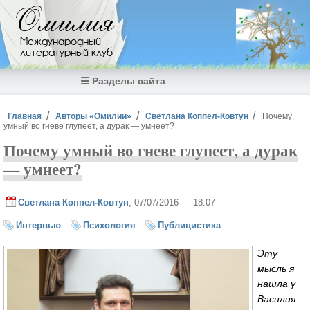
Перейти к основному содержанию
Омилия
Международный
литературный клуб
☰ Разделы сайта
Вы здесь
Главная
Авторы «Омилии»
Светлана Коппел-Ковтун
Почему
умный во гневе глупеет, а дурак — умнеет?
Почему умный во гневе глупеет, а дурак
— умнеет?
Светлана Коппел-Ковтун
, 07/07/2016 — 18:07
Интервью
Психология
Публицистика
Эту
мысль я
нашла у
Василия