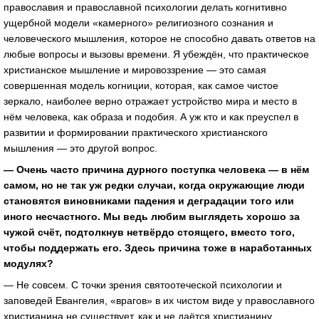
православия и православной психологии делать когнитивно
ущербной модели «камерного» религиозного сознания и
человеческого мышления, которое не способно давать ответов на
любые вопросы и вызовы времени. Я убеждён, что практическое
христианское мышление и мировоззрение — это самая
совершенная модель когниции, которая, как самое чистое
зеркало, наиболее верно отражает устройство мира и место в
нём человека, как образа и подобия. А уж кто и как преуспел в
развитии и формировании практического христианского
мышления — это другой вопрос.
— Очень часто причина дурного поступка человека — в нём
самом, но не так уж редки случаи, когда окружающие люди
становятся виновниками падения и деградации того или
иного несчастного. Мы ведь любим выглядеть хорошо за
чужой счёт, подтолкнув нетвёрдо стоящего, вместо того,
чтобы поддержать его. Здесь причина тоже в наработанных
модулях?
— Не совсем. С точки зрения святоотеческой психологии и
заповедей Евангелия, «врагов» в их чистом виде у православного
христианина не существует, как и не даётся христианину