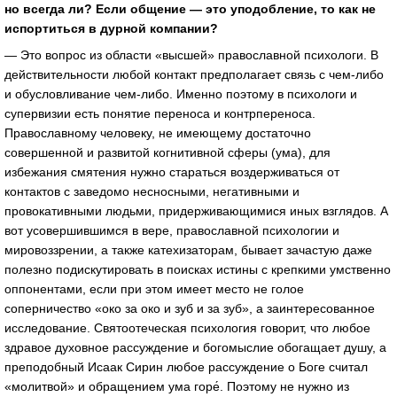
но всегда ли? Если общение — это уподобление, то как не
испортиться в дурной компании?
— Это вопрос из области «высшей» православной психологи. В
действительности любой контакт предполагает связь с чем-либо
и обусловливание чем-либо. Именно поэтому в психологи и
супервизии есть понятие переноса и контрпереноса.
Православному человеку, не имеющему достаточно
совершенной и развитой когнитивной сферы (ума), для
избежания смятения нужно стараться воздерживаться от
контактов с заведомо несносными, негативными и
провокативными людьми, придерживающимися иных взглядов. А
вот усовершившимся в вере, православной психологии и
мировоззрении, а также катехизаторам, бывает зачастую даже
полезно подискутировать в поисках истины с крепкими умственно
оппонентами, если при этом имеет место не голое
соперничество «око за око и зуб и за зуб», а заинтересованное
исследование. Святоотеческая психология говорит, что любое
здравое духовное рассуждение и богомыслие обогащает душу, а
преподобный Исаак Сирин любое рассуждение о Боге считал
«молитвой» и обращением ума горе́. Поэтому не нужно из