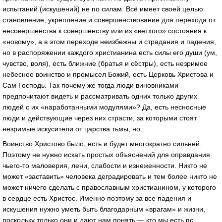
испытаний (искушений) не по силам. Всё имеет своей целью
становление, укрепление и совершенствование для перехода от
несовершенства к совершенству или из «ветхого» состояния к
«новому», а в этом переходе неизбежны и страдания и падения,
но в распоряжении каждого христианина есть силы его души (ум,
чувство, воля), есть ближние (братья и сёстры), есть незримое
небесное воинство и промысел Божий, есть Церковь Христова и
Сам Господь. Так почему же тогда люди виновниками
предпочитают видеть и рассматривать одних только других
людей с их «наработанными модулями»? Да, есть несносные
люди и действующие через них страсти, за которыми стоят
незримые искусители от царства тьмы, но…
Воинство Христово было, есть и будет многократно сильней.
Поэтому не нужно искать простых объяснений для оправдания
чьего-то маловерия, лени, слабости и изнеженности. Никто не
может «заставить» человека деградировать и тем более никто не
может ничего сделать с православным христианином, у которого
в сердце есть Христос. Именно поэтому за все падения и
искушения нужно уметь быть благодарным «врагам» и жизни,
поскольку только они и дают нам понять — кто мы есть по