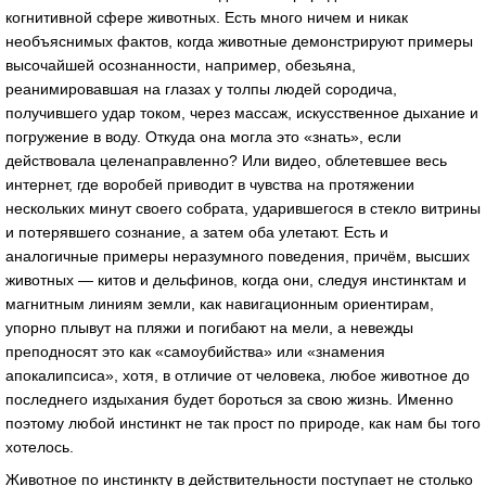
когнитивной сфере животных. Есть много ничем и никак
необъяснимых фактов, когда животные демонстрируют примеры
высочайшей осознанности, например, обезьяна,
реанимировавшая на глазах у толпы людей сородича,
получившего удар током, через массаж, искусственное дыхание и
погружение в воду. Откуда она могла это «знать», если
действовала целенаправленно? Или видео, облетевшее весь
интернет, где воробей приводит в чувства на протяжении
нескольких минут своего собрата, ударившегося в стекло витрины
и потерявшего сознание, а затем оба улетают. Есть и
аналогичные примеры неразумного поведения, причём, высших
животных — китов и дельфинов, когда они, следуя инстинктам и
магнитным линиям земли, как навигационным ориентирам,
упорно плывут на пляжи и погибают на мели, а невежды
преподносят это как «самоубийства» или «знамения
апокалипсиса», хотя, в отличие от человека, любое животное до
последнего издыхания будет бороться за свою жизнь. Именно
поэтому любой инстинкт не так прост по природе, как нам бы того
хотелось.
Животное по инстинкту в действительности поступает не столько