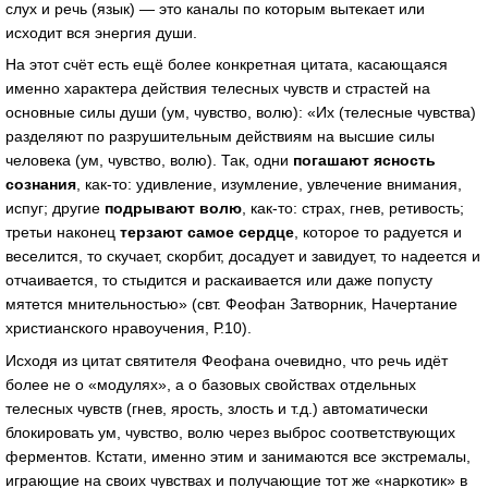
слух и речь (язык) — это каналы по которым вытекает или
исходит вся энергия души.
На этот счёт есть ещё более конкретная цитата, касающаяся
именно характера действия телесных чувств и страстей на
основные силы души (ум, чувство, волю): «Их (телесные чувства)
разделяют по разрушительным действиям на высшие силы
человека (ум, чувство, волю). Так, одни
погашают ясность
сознания
, как-то: удивление, изумление, увлечение внимания,
испуг; другие
подрывают волю
, как-то: страх, гнев, ретивость;
третьи наконец
терзают самое сердце
, которое то радуется и
веселится, то скучает, скорбит, досадует и завидует, то надеется и
отчаивается, то стыдится и раскаивается или даже попусту
мятется мнительностью» (свт. Феофан Затворник, Начертание
христианского нравоучения, Р.10).
Исходя из цитат святителя Феофана очевидно, что речь идёт
более не о «модулях», а о базовых свойствах отдельных
телесных чувств (гнев, ярость, злость и т.д.) автоматически
блокировать ум, чувство, волю через выброс соответствующих
ферментов. Кстати, именно этим и занимаются все экстремалы,
играющие на своих чувствах и получающие тот же «наркотик» в