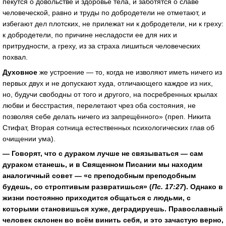
пекутся о довольстве и здоровье тела, и заботятся о славе
человеческой, равно и труды по добродетели не отметают, и
избегают дел плотских, не прилежат ни к добродетели, ни к греху:
к добродетели, по причине несладости ее для них и
притрудности, а греху, из за страха лишиться человеческих
похвал.
Духовное
же устроение — то, когда не изволяют иметь ничего из
первых двух и не допускают худа, отличающего каждое из них,
но, будучи свободны от того и другого, на посребренных крылах
любви и бесстрастия, перелетают чрез оба состояния, не
позволяя себе делать ничего из запрещённого» (преп. Никита
Стифат, Вторая сотница естественных психологических глав об
очищении ума).
— Говорят, что с дураком лучше не связываться — сам
дураком станешь, и в Священном Писании мы находим
аналогичный совет — «с преподобным преподобным
будешь, со строптивым развратишься» (
Пс. 17:27
). Однако в
жизни постоянно приходится общаться с людьми, с
которыми становишься хуже, деградируешь. Православный
человек склонен во всём винить себя, и это зачастую верно,