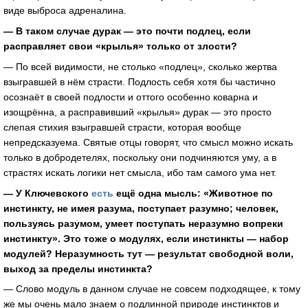
виде выброса адреналина.
— В таком случае дурак — это почти подлец, если
расправляет свои «крылья» только от злости?
— По всей видимости, не столько «подлец», сколько жертва
взыгравшей в нём страсти. Подлость себя хотя бы частично
осознаёт в своей подлости и оттого особенно коварна и
изощрённа, а расправивший «крылья» дурак — это просто
слепая стихия взыгравшей страсти, которая вообще
непредсказуема. Святые отцы говорят, что смысл можно искать
только в добродетелях, поскольку они подчиняются уму, а в
страстях искать логики нет смысла, ибо там самого ума нет.
— У Ключевского
есть
ещё одна мысль: «Животное по
инстинкту, не имея разума, поступает разумно; человек,
пользуясь разумом, умеет поступать неразумно вопреки
инстинкту». Это тоже о модулях, если инстинкты — набор
модулей? Неразумность тут — результат свободной воли,
выход за пределы инстинкта?
— Слово модуль в данном случае не совсем подходящее, к тому
же мы очень мало знаем о подлинной природе инстинктов и