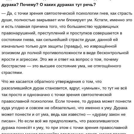
дурака? Почему? О каких дураках тут речь?
— Да, с точки зрения святоотеческой психологии гнев, как страсть
души, полностью закрывает или блокирует ум. Кстати, именно это
и есть главная причина того, что большинство чудовищных
правонарушений, преступлений и проступков совершается в
состоянии гнева, как сильнейшей страсти души, данной ей
изначально только для защиты (правды), но извращённой
эгоизмом до полной противоположности в виде бесконтрольной
ярости и агрессии. Это же и ответ на вопрос о том, почему
бесстрастие — это высшее состояние ума, не отягощённого
страстями.
Что же касается обратного утверждения о том, что
разозлившийся дурак становится, вдруг, «умным», то тут не всё
так просто и однозначно с точки зрения святоотеческой
православной психологии. Если точнее, то дурака может понести
куда угодно и совсем не обязательно, что именно к уму. Дурака
может понести и от ума, ведь как известно — «дураку закон не
писан». Но если всё же предположить, что разозлившегося
дурака понесёт к уму, то при этом с точки зрения православной