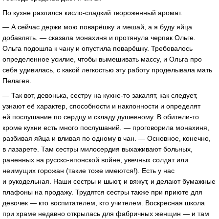
По кухне разлился кисло-сладкий твороженный аромат.
— А сейчас держи мою поварёшку и мешай, а я буду яйца
добавлять. — сказала монахиня и протянула черпак Ольге.
Ольга подошла к чану и опустила поварёшку. Требовалось
определенное усилие, чтобы вымешивать массу, и Ольга про
себя удивилась, с какой легкостью эту работу проделывала мать
Пелагея.
— Так вот, девонька, сестру на кухне-то закалят, как следует,
узнают её характер, способности и наклонности и определят
ей послушание по сердцу и складу душевному. В обители-то
кроме кухни есть много послушаний. — проговорила монахиня,
разбивая яйца и вливая по одному в чан. — Основное, конечно,
в лазарете. Там сестры милосердия выхаживают больных,
раненных на русско-японской войне, увечных солдат или
неимущих горожан (такие тоже имеются!). Есть у нас
и рукодельная. Наши сестры и шьют, и вяжут, и делают бумажные
плафоны на продажу. Трудятся сестры также при приюте для
девочек — кто воспитателем, кто учителем. Воскресная школа
при храме недавно открылась для фабричных женщин — и там