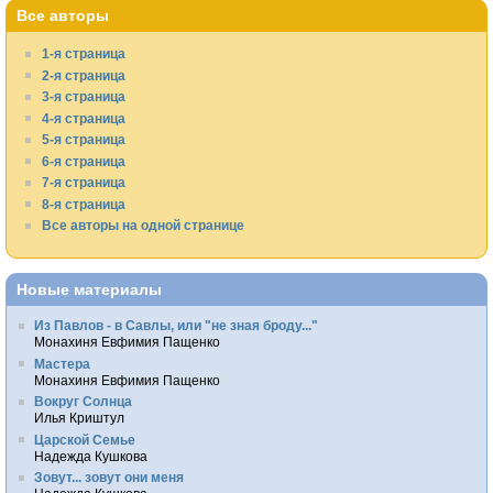
Все авторы
1-я страница
2-я страница
3-я страница
4-я страница
5-я страница
6-я страница
7-я страница
8-я страница
Все авторы на одной странице
Новые материалы
Из Павлов - в Савлы, или "не зная броду..."
Монахиня Евфимия Пащенко
Мастера
Монахиня Евфимия Пащенко
Вокруг Солнца
Илья Криштул
Царской Семье
Надежда Кушкова
Зовут... зовут они меня