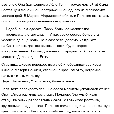
цветочек. Она (как шепнула Лёле Тоня, прежде чем уйти) была
настоящей монахиней, постриженицей одного из Московских
монастырей. В Марфо-Мариинской обители Пелагея оказалась
почти с самого дня основания сестричества.
— Надобно нам сделать Пасхи большое количество.
— продолжала старушка. — У нас своих сестер более ста
человек, да ещё больные в лазарете, девочки из приюта,
на Светлой ожидаются высокие гости, будет народ
и на разговение. Так что, девонька, потрудимся. А сначала —
молитва. Дело ведь — Божие.
Старушка широко перекрестила лоб и, обратившись лицом
к иконе Матери Божией, стоящей в красном углу, негромко
начала читать молитву.
Царю Небесный, Утешителю, Душе истины....
Лёля тоже перекрестилась, но слова молитвы ускользали от неё.
Она тайком разглядывала мать Пелагею. Эта улыбчивая
старушка очень располагала к себе. Маленького росточка,
кругленькая, ладненькая, Пелагея сама походила на ароматную
краюшку хлеба. «Как бараночка!» — подумала Лёля, и это