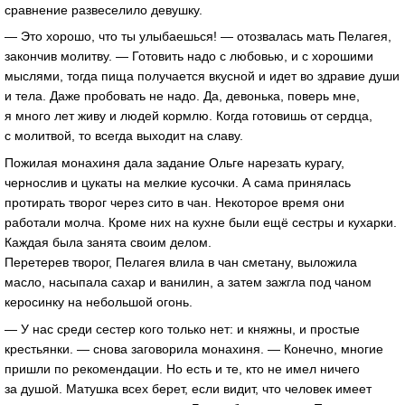
сравнение развеселило девушку.
— Это хорошо, что ты улыбаешься! — отозвалась мать Пелагея,
закончив молитву. — Готовить надо с любовью, и с хорошими
мыслями, тогда пища получается вкусной и идет во здравие души
и тела. Даже пробовать не надо. Да, девонька, поверь мне,
я много лет живу и людей кормлю. Когда готовишь от сердца,
с молитвой, то всегда выходит на славу.
Пожилая монахиня дала задание Ольге нарезать курагу,
чернослив и цукаты на мелкие кусочки. А сама принялась
протирать творог через сито в чан. Некоторое время они
работали молча. Кроме них на кухне были ещё сестры и кухарки.
Каждая была занята своим делом.
Перетерев творог, Пелагея влила в чан сметану, выложила
масло, насыпала сахар и ванилин, а затем зажгла под чаном
керосинку на небольшой огонь.
— У нас среди сестер кого только нет: и княжны, и простые
крестьянки. — снова заговорила монахиня. — Конечно, многие
пришли по рекомендации. Но есть и те, кто не имел ничего
за душой. Матушка всех берет, если видит, что человек имеет