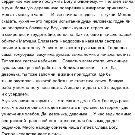
сердечное желание послужить Богу и ближнему. — Пелагея взяла
в руки большую деревянную поварёшку и аккуратно принялась
мешать массу в чане. — И все начинают здесь — с кухни. Можно
сказать, кухня — это первое испытание души человека: годен ли
он послужить ближнему. Ведь здесь нужно и терпение,
и смирение, и трудолюбие, конечно. Как-то, ещё в начале нашей
обители Матушка Елизавета Феодоровна наказала сестрам
почистить картошку. А никто не захотел руки марать. Тогда она
сама, голубушка, засучила рукава, взяла ножик и начала чистить.
Тут уж все сестры набежали... Совестно всем стало, что они-де
чурачились грязной работы, а Великая княгиня — нет. Да,
девонька, ты тоже запомни, в жизни пригодится, где бы
ты ни очутилась: никакой работы не стоит гнушаться. Всякую
работу можно Богу посвящать. А значит, и делать её с радостью
и с усердием.
А уж человека накормить — это святое дело. Сам Господь ради
того, чтобы голодных людей напитать в пустыне. сотворил чудо
умножения хлебов. Да, девонька, девонька.... У нас ведь помимо
сестринской трапезной есть столовая для больных, да для
бедняков. Много народу обитель наша питает. Слава Богу,
Господь средства дает и силы!