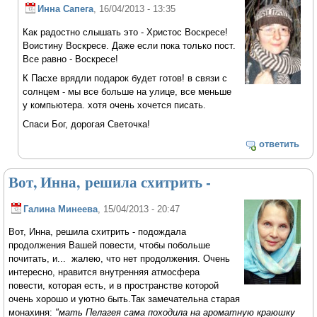
Инна Сапега
, 16/04/2013 - 13:35
Как радостно слышать это - Христос Воскресе!
Воистину Воскресе. Даже если пока только пост.
Все равно - Воскресе!
К Пасхе врядли подарок будет готов! в связи с
солнцем - мы все больше на улице, все меньше
у компьютера. хотя очень хочется писать.
Спаси Бог, дорогая Светочка!
ответить
Вот, Инна, решила схитрить -
Галина Минеева
, 15/04/2013 - 20:47
Вот, Инна, решила схитрить - подождала
продолжения Вашей повести, чтобы побольше
почитать, и... жалею, что нет продолжения. Очень
интересно, нравится внутренняя атмосфера
повести, которая есть, и в пространстве которой
очень хорошо и уютно быть.Так замечательна старая
монахиня:
"мать Пелагея сама походила на ароматную краюшку