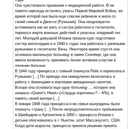
Она чувствовала призвание к медицинской работе. В ее
памяти навсегда остались ужасы Первой Мировой Войны, во
время которой она была еще совсем ребенком и жила со
своей семьей в Джесси (Румыния). Она неоднократно
вспоминала как ее мать и сестра работали в госпиталях,
перенося жертв военных действий и ужасных эпидемий тех
лет. Молодой девушкой Илеана прошла курс подготовки
сестер милосердия и в 1940-х годах она работала с ранеными
румынами в госпиталях Вены. Некоторое время спустя она
основала маленькую больницу в замке Соннберг, где она
имели возможность принимать более активное участие в
лечении больных.
В 1944 году принцесса с семьей покинула Рейх и переехала в
Румынию […] По приезде она немедленно включилась в
работу с беженцами и жертвами авиационных налетов.
Вскоре она основала еще одну больницу…, которую она
назвала «Queen’s Heart» («Сердце королевы»? – МЪ), в
память своей матери […]
В январе 1948 года принцесса и ее семья вынуждены были
покинуть страну […] После непродолжительного пребывания
в Швейцарии и Аргенитине в 1950 г. принцесса Илеана с
детьми обосновались в г. Ньютон, штат Массачусетс, США.
Когда дети выросли, принцесса приняла решение принять