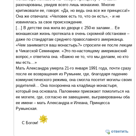
разочарованы, увидев всего лишь монахиню. Многие
критиковали ее, говоря: «Да, но ведь она все же принцесса!»
Она же отвечала: «Человек есть то, что он есть», - и не
извинялась за свое происхождение.
[…] В детстве она жила во дворце с 250-ю залами… Ее
монашеская жизнь протекала в очень скромной обстановке –
даже по стандартам среднего православного американца.
«Чем занимается ваш монастырь?» спросили ее после лекции
в Чикагской Семинарии. «Это по-настоящему американский
вопрос,» ответила она. «Важно не то, что мы делаем, но кто
мы есть…»
Мать Александра умерла 21-го января 1991 года, почти сразу
после ее возвращения из Румынии, где, благодаря падению
коммунистического режима, она смогла посетит могилы своих
родителей… Она похоронена на кладбище монастыря,
который она основала. Паломники приезжают помолиться на
ее могиле, где, согласно ее завещанию, выграверованны оба
ее имени – мать Александра и Илеана, Принцесса
Румынская.
С Богом!
ответить