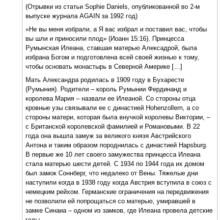
(Отрывки из статьи Sophie Daniels, опубликованной во 2-м
выпуске журнала AGAIN за 1992 год)
«Не вы меня избрали, а Я вас избрал и поставил вас, чтобы
вы шли и приносили плод» (Иоанн 15:16). Принцесса
Румынская Илеана, ставшая матерью Алексадрой, была
избрана Богом и подготовлена всей своей жизнью к тому,
чтобы основать монастырь в Северной Америке […]
Мать Александра родилась в 1909 году в Бухаресте
(Румыния). Родители – король Румынии Фердинанд и
королева Мария – назвали ее Илеаной. Со стороны отца
кровные узы связывали ее с династией Hohenzollern, а со
стороны матери, которая была внучкой королевы Виктории, –
с Британской королевской фамилией и Романовыми. В 22
года она вышла замуж за великого князя Австрийского
Антона и таким образом породнилась с династией Hapsburg.
В первые же 10 лет своего замужества принцесса Илеана
стала матерью шести детей. С 1934 по 1944 года их домом
был замок Соннберг, что недалеко от Вены. Тяжелые дни
наступили когда в 1938 году когда Австрия вступила в союз с
немецким рейхом. Германские ограничения на передвижения
не позволили ей попрощаться со матерью, умиравшей в
замке Синаиа – одном из замков, где Илеана провела детские
годы.