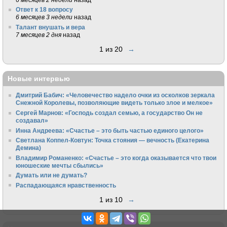
Ответ к 18 вопросу
6 месяцев 3 недели
назад
Талант внушать и вера
7 месяцев 2 дня
назад
1 из 20
→
Новые интервью
Дмитрий Бабич: «Человечество надело очки из осколков зеркала
Снежной Королевы, позволяющие видеть только злое и мелкое»
Сергей Марнов: «Господь создал семью, а государство Он не
создавал»
Инна Андреева: «Счастье – это быть частью единого целого»
Светлана Коппел-Ковтун: Точка стояния — вечность (Екатерина
Демина)
Владимир Романенко: «Счастье – это когда оказывается что твои
юношеские мечты сбылись»
Думать или не думать?
Распадающаяся нравственность
1 из 10
→