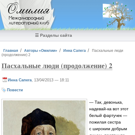
Перейти к основному содержанию
Омилия
Международный
литературный клуб
☰ Разделы сайта
Вы здесь
Главная
Авторы «Омилии»
Инна Сапега
Пасхальные люди
(продолжение) 2
Пасхальные люди (продолжение) 2
Инна Сапега
, 13/04/2013 — 18:11
Повести
— Так, девонька,
надевай-ка вот этот
белый фартучек —
пожилая сестра
с широким добрым