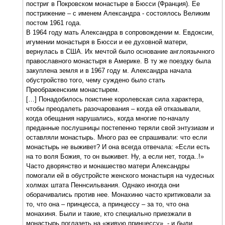
постриг в Покровском монастыре в Бюсси (Франция). Ее
пострижение – с именем Александра - состоялось Великим
постом 1961 года.
В 1964 году мать Александра в сопровождении м. Евдоксии,
игумении монастыря в Бюсси и ее духовной матери,
вернулась в США. Их мечтой было основание англоязычного
православного монастыря в Америке. В ту же поездку была
закуплена земля и в 1967 году м. Александра начала
обустройство того, чему суждено было стать
Преображенским монастырем.
[…] Понадобилось поистине королевская сила характера,
чтобы преодалеть разочарования – когда ей отказывали,
когда обещания нарушались, когда многие по-началу
преданные послушницы постепенно теряли свой энтузиазм и
оставляли монастырь. Много раз ее спрашивали: что если
монастырь не выживет? И она всегда отвечала: «Если есть
на то воля Божия, то он выживет. Ну, а если нет, тогда..!»
Часто дворянство и монашество матери Александры
помогали ей в обустройсте женского монастыря на чудесных
холмах штата Пеннсильвания. Однако иногда они
оборачивались против нее. Монахиню часто критиковали за
то, что она – принцесса, а принцессу – за то, что она
монахиня. Были и такие, кто специально приезжали в
монастырь поглазеть на «живую принцессу», - и были