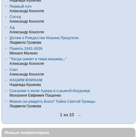
Надежда Кушкова
Первый луч
Александр Конопля
Сосед
Александр Конопля
Ад
Александр Конопля
Детям о Рождестве Иоанна Предтечи
Людмила Громова
Память 1941-2026
Михаил Малеин
"Когда шипит в тиши машина..."
Александр Конопля
Снег
Александр Конопля
НАШИМ ВОИНАМ
Надежда Кушкова
Сказание о жене Адера и о рыжей блуднице
Монахиня Евфимия Пащенко
Можно ли увидеть Бога? Тайна Святой Троицы
Людмила Громова
1 из 10
→
Новые комментарии