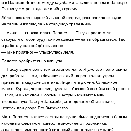
и в Великий Четверг между службами, а куличи печем в Великую
Пятницу с утра, тогда же и яйца красим.
Лёля повязала широкий льняной фартук, расправила складки
на талии и взглянула на старушку- трапезницу.
— Ах-да! — спохватилась Пелагея. — Ты уж прости меня,
старую, я с тобой буду по-монашески — на ты обращаться. Так
и работа у нас пойдёт складнее.
— Мне приятно! — улыбнулась Лёля.
Пелагея одобрительно кивнула.
— Пасху варим вон в том огромном чане. Я уже все приготовила
для работы — там, в бочонке свежий творог: только утром
привезли, в кадушке сметана. Яйца пять дюжин. Сливочное
масло. Курага, чернослив, цукаты....У каждой хозяйки свой рецепт
Пасхи, и у нас свой. Особый. Сёстры называют нашу
твороженную Пасху «Царской», хотя делаем её мы иначе,
нежели при дворе Его Высочества.
Мать Пелагея, как все сестры на кухне, была подпоясана белым
кухонным фартуком поверх темно-синего подрясника,
а на голове имела легкий ситцевый апостольник в мелкий