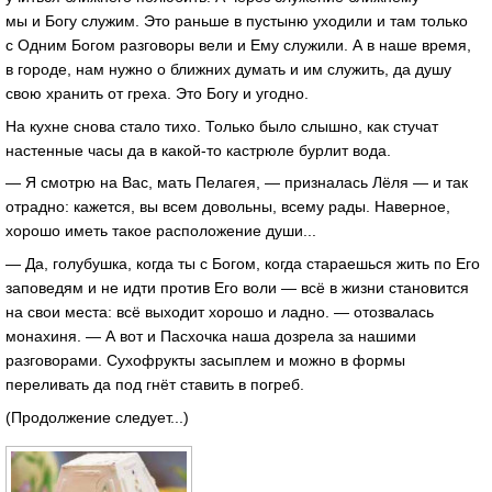
мы и Богу служим. Это раньше в пустыню уходили и там только
с Одним Богом разговоры вели и Ему служили. А в наше время,
в городе, нам нужно о ближних думать и им служить, да душу
свою хранить от греха. Это Богу и угодно.
На кухне снова стало тихо. Только было слышно, как стучат
настенные часы да в какой-то кастрюле бурлит вода.
— Я смотрю на Вас, мать Пелагея, — призналась Лёля — и так
отрадно: кажется, вы всем довольны, всему рады. Наверное,
хорошо иметь такое расположение души...
— Да, голубушка, когда ты с Богом, когда стараешься жить по Его
заповедям и не идти против Его воли — всё в жизни становится
на свои места: всё выходит хорошо и ладно. — отозвалась
монахиня. — А вот и Пасхочка наша дозрела за нашими
разговорами. Сухофрукты засыплем и можно в формы
переливать да под гнёт ставить в погреб.
(Продолжение следует...)