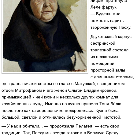
лицом, протянула
Лёле фартук.
— Будешь мне
помогать варить
твороженную Пасху.
Двухэтажный корпус
сестринской
трапезной состоял
из нескольких
помещений:
просторной залы
с длинными столами,
где трапезничали сестры во главе с Матушкой, священником
отцом Митрофаном и его женой Ольгой Владимировной,
примыкающей к ней кухни и несколько других комнат для
хозяйственных нужд. Именно на кухню привела Тоня Лёлю,
после того как та хорошенечко подкрепилась. Кухня была
большой, светлой и отличалась безукоризненной чистотой.
— У нас в обители... — продолжала Пелагея. — есть свои
традиции. Так, Пасху мы всегда готовим в Великую Среду