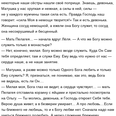
некоторые наши сёстры нашли своё поприще. Знаешь, девонька,
Матушка у нас хрупкая и нежная, а силы в ней, силы —
не у каждого мужчины такая сила есть. Правда Господь наш
говорит: «сила Моя в немощи творится!» Так и есть девонька.
Женщина сосуд немощной, а ежели она Богу служит, то сосуд
она несокрушимый и бесценный.
— Мать Пелагея... — начала вдруг Лёля. — А что же Богу можно
служить только в монастыре?
— Нет, конечно, милая. Богу можно везде служить. Куда Он Сам
тебя определяет, там и служи Ему. Ему ведь что нужно от нас —
сердце наше, а не наше занятие.
— Матушка, а разве можно только Одного Бога любить и только
Ему служить? Я, признаться, не понимаю, как это, ведь Бога
не видишь, есть ли Он....
— Милая моя, Бога глаз не видит, а сердце чувствует.... — мать
Пелагея отставила корзину с яйцами и пристально посмотрела
на Ольгу. — Ты молись, девонька, и Господь откроет Себя тебе.
Верою душа живет, а в безверии умирает.... А про любовь....Если
ты ближнего не любишь, то и к Богу любви нет. Сначала надо нам
учиться ближнего полюбить. А через служение ближнему