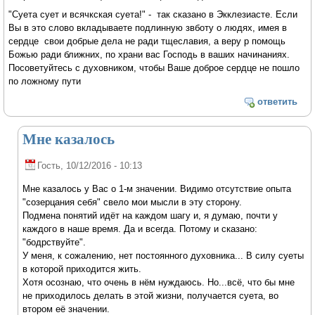
"Суета сует и всячкская суета!" - так сказано в Экклезиасте. Если
Вы в это слово вкладываете подлинную звботу о людях, имея в
сердце свои добрые дела не ради тщеславия, а веру р помощь
Божью ради ближних, по храни вас Господь в ваших начинаниях.
Посоветуйтесь с духовником, чтобы Ваше доброе сердце не пошло
по ложному пути
ответить
Мне казалось
Гость
, 10/12/2016 - 10:13
Мне казалось у Вас о 1-м значении. Видимо отсутствие опыта
"созерцания себя" свело мои мысли в эту сторону.
Подмена понятий идёт на каждом шагу и, я думаю, почти у
каждого в наше время. Да и всегда. Потому и сказано:
"бодрствуйте".
У меня, к сожалению, нет постоянного духовника... В силу суеты
в которой приходится жить.
Хотя осознаю, что очень в нём нуждаюсь. Но...всё, что бы мне
не приходилось делать в этой жизни, получается суета, во
втором её значении.