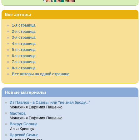
Все авторы
1-я страница
2-я страница
3-я страница
4-я страница
5-я страница
6-я страница
7-я страница
8-я страница
Все авторы на одной странице
Новые материалы
Из Павлов - в Савлы, или "не зная броду..."
Монахиня Евфимия Пащенко
Мастера
Монахиня Евфимия Пащенко
Вокруг Солнца
Илья Криштул
Царской Семье
Надежда Кушкова