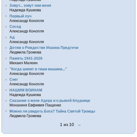
Зовут... зовут они меня
Надежда Кушкова
Первый луч
Александр Конопля
Сосед
Александр Конопля
Ад
Александр Конопля
Детям о Рождестве Иоанна Предтечи
Людмила Громова
Память 1941-2026
Михаил Малеин
"Когда шипит в тиши машина..."
Александр Конопля
Снег
Александр Конопля
НАШИМ ВОИНАМ
Надежда Кушкова
Сказание о жене Адера и о рыжей блуднице
Монахиня Евфимия Пащенко
Можно ли увидеть Бога? Тайна Святой Троицы
Людмила Громова
1 из 10
→