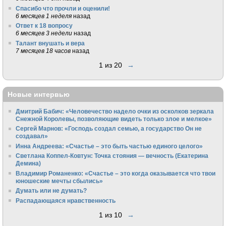
Спасибо что прочли и оценили!
6 месяцев 1 неделя
назад
Ответ к 18 вопросу
6 месяцев 3 недели
назад
Талант внушать и вера
7 месяцев 18 часов
назад
1 из 20
→
Новые интервью
Дмитрий Бабич: «Человечество надело очки из осколков зеркала
Снежной Королевы, позволяющие видеть только злое и мелкое»
Сергей Марнов: «Господь создал семью, а государство Он не
создавал»
Инна Андреева: «Счастье – это быть частью единого целого»
Светлана Коппел-Ковтун: Точка стояния — вечность (Екатерина
Демина)
Владимир Романенко: «Счастье – это когда оказывается что твои
юношеские мечты сбылись»
Думать или не думать?
Распадающаяся нравственность
1 из 10
→