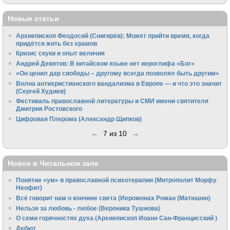
Новые статьи
Архиепископ Феодосий (Снигирёв): Может прийти время, когда
придётся жить без храмов
Кризис скуки и опыт величия
Андрей Девятов: В китайском языке нет иероглифа «Бог»
«Он ценил дар свободы – другому всегда позволял быть другим»
Волна антихристианского вандализма в Европе — и что это значит
(Сергей Худиев)
Фестиваль православной литературы и СМИ имени святителя
Дмитрия Ростовского
Цифровая Плерома (Александр Щипков)
←
7 из 10
→
Новое в Читальном зале
Понятие «ум» в православной психотерапии (Митрополит Морфу
Неофит)
Всё говорит нам о кончине света (Иеромонах Роман (Матюшин)
Нельзя за любовь - любое (Вероника Тушнова)
О семи горячностях духа (Архиепископ Иоанн Сан-Францисский )
Дебют