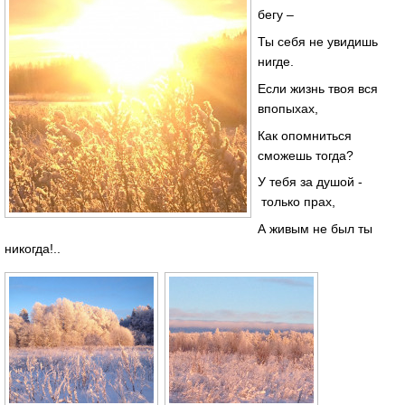
бегу –
Ты себя не увидишь
нигде.
Если жизнь твоя вся
впопыхах,
Как опомниться
сможешь тогда?
У тебя за душой -
только прах,
А живым не был ты
никогда!..