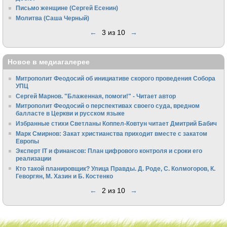
Письмо женщине (Сергей Есенин)
Молитва (Саша Черный)
←
3 из 10
→
Новое в медиагалерее
Митрополит Феодосий об инициативе скорого проведения Собора
УПЦ
Сергей Марнов. "Блаженная, помоги!" - Читает автор
Митрополит Феодосий о перспективах своего суда, вредном
балласте в Церкви и русском языке
Избранные стихи Светланы Коппел-Ковтун читает Дмитрий Бабич
Марк Смирнов: Закат христианства приходит вместе с закатом
Европы
Эксперт IT и финансов: План цифрового контроля и сроки его
реализации
Кто такой планировщик? Улица Правды. Д. Роде, С. Колмогоров, К.
Геворгян, М. Хазин и Б. Костенко
←
2 из 10
→