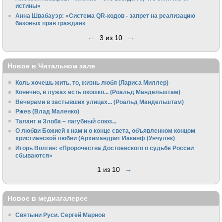
истины»
Анна Швабауэр: «Система QR-кодов - запрет на реализацию
базовых прав граждан»
←
3 из 10
→
Новое в Читальном зале
Коль хочешь жить, то, жизнь любя (Лариса Миллер)
Конечно, в лужах есть окошко... (Роальд Мандельштам)
Вечерами в застывших улицах... (Роальд Мандельштам)
Ржев (Влад Маленко)
Талант и Злоба – пагубный союз...
О любви Божией к нам и о конце света, объявленном концом
христианской любви (Архимандрит Иакинф (Унчуляк)
Игорь Волгин: «Пророчества Достоевского о судьбе России
сбываются»
1 из 10
→
Новое в медиагалерее
Святыни Руси. Сергей Марнов