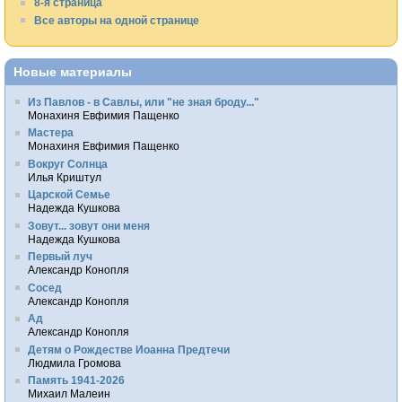
8-я страница
Все авторы на одной странице
Новые материалы
Из Павлов - в Савлы, или "не зная броду..."
Монахиня Евфимия Пащенко
Мастера
Монахиня Евфимия Пащенко
Вокруг Солнца
Илья Криштул
Царской Семье
Надежда Кушкова
Зовут... зовут они меня
Надежда Кушкова
Первый луч
Александр Конопля
Сосед
Александр Конопля
Ад
Александр Конопля
Детям о Рождестве Иоанна Предтечи
Людмила Громова
Память 1941-2026
Михаил Малеин