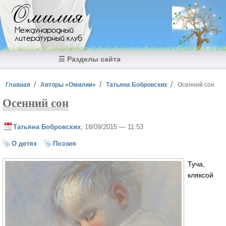
Перейти к основному содержанию
Омилия
Международный
литературный клуб
☰ Разделы сайта
Вы здесь
Главная
Авторы «Омилии»
Татьяна Бобровских
Осенний сон
Осенний сон
Татьяна Бобровских
, 18/09/2015 — 11:53
О детях
Поэзия
Туча,
кляксой