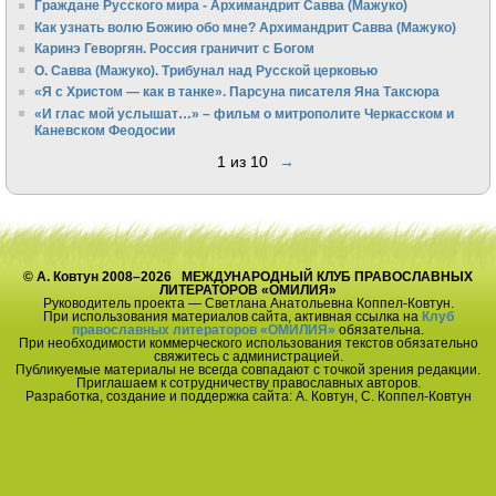
Граждане Русского мира - Архимандрит Савва (Мажуко)
Как узнать волю Божию обо мне? Архимандрит Савва (Мажуко)
Каринэ Геворгян. Россия граничит с Богом
О. Савва (Мажуко). Трибунал над Русской церковью
«Я с Христом — как в танке». Парсуна писателя Яна Таксюра
«И глас мой услышат…» – фильм о митрополите Черкасском и
Каневском Феодосии
1 из 10
→
© А. Ковтун 2008–2026 МЕЖДУНАРОДНЫЙ КЛУБ ПРАВОСЛАВНЫХ
ЛИТЕРАТОРОВ «ОМИЛИЯ»
Руководитель проекта — Светлана Анатольевна Коппел-Ковтун.
При использования материалов сайта, активная ссылка на
Клуб
православных литераторов «ОМИЛИЯ»
обязательна.
При необходимости коммерческого использования текстов обязательно
свяжитесь с администрацией.
Публикуемые материалы не всегда совпадают с точкой зрения редакции.
Приглашаем к сотрудничеству православных авторов.
Разработка, создание и поддержка сайта: А. Ковтун, С. Коппел-Ковтун