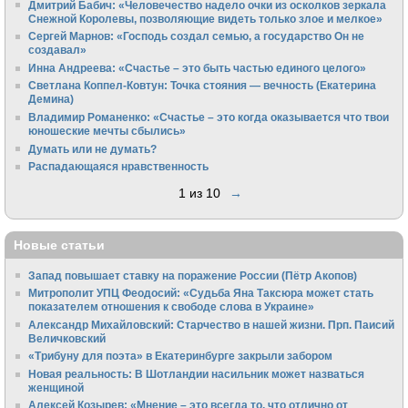
Дмитрий Бабич: «Человечество надело очки из осколков зеркала
Снежной Королевы, позволяющие видеть только злое и мелкое»
Сергей Марнов: «Господь создал семью, а государство Он не
создавал»
Инна Андреева: «Счастье – это быть частью единого целого»
Светлана Коппел-Ковтун: Точка стояния — вечность (Екатерина
Демина)
Владимир Романенко: «Счастье – это когда оказывается что твои
юношеские мечты сбылись»
Думать или не думать?
Распадающаяся нравственность
1 из 10
→
Новые статьи
Запад повышает ставку на поражение России (Пётр Акопов)
Митрополит УПЦ Феодосий: «Судьба Яна Таксюра может стать
показателем отношения к свободе слова в Украине»
Алек­сандр Михайловский: Старчество в нашей жизни. Прп. Паисий
Величковский
«Трибуну для поэта» в Екатеринбурге закрыли забором
Новая реальность: В Шотландии насильник может назваться
женщиной
Алексей Козырев: «Мнение – это всегда то, что отлично от