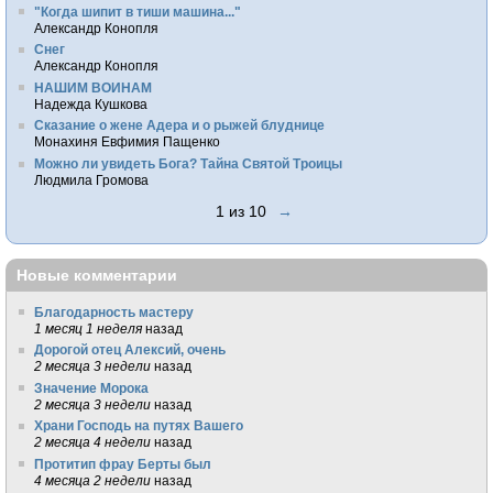
"Когда шипит в тиши машина..."
Александр Конопля
Снег
Александр Конопля
НАШИМ ВОИНАМ
Надежда Кушкова
Сказание о жене Адера и о рыжей блуднице
Монахиня Евфимия Пащенко
Можно ли увидеть Бога? Тайна Святой Троицы
Людмила Громова
1 из 10
→
Новые комментарии
Благодарность мастеру
1 месяц 1 неделя
назад
Дорогой отец Алексий, очень
2 месяца 3 недели
назад
Значение Морока
2 месяца 3 недели
назад
Храни Господь на путях Вашего
2 месяца 4 недели
назад
Протитип фрау Берты был
4 месяца 2 недели
назад